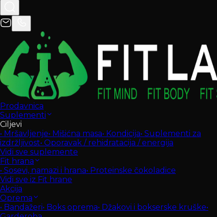
Prodavnica
Suplementi
Ciljevi
•
Mršavljenje
•
Mišićna masa
•
Kondicija
•
Suplementi za
izdržljivost
•
Oporavak / rehidratacija / energija
Vidi sve suplemente
Fit hrana
•
Sosevi, namazi i hrana
•
Proteinske čokoladice
Vidi sve iz Fit hrane
Akcija
Oprema
•
Bandažeri
•
Boks oprema
•
Džakovi i bokserske kruške
•
Garderoba