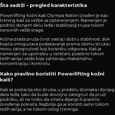
Šta sadrži – pregled karakteristika
Powerlifting kožni kaiš Olympia Nation izrađen je kao
trening kaiš za vežbe sa opterećenjem. Namenjen je
podršci donjem delu leđa i stabilizaciji trupa tokom
osnovnih vežbi snage.
Kožna izrada pruža čvrst osećaj i dobru stabilnost, dok
kopča omogućava podešavanje prema obimu struka i
nivou zategnutosti koji korisniku odgovara. Kaiš je
namenjen za upotrebu u teretani, posebno tokom
težih serija i vežbi koje zahtevaju maksimalnu
koncentraciju i kontrolu.
Kako pravilno koristiti Powerlifting kožni
kaiš?
Kaiš se postavlja oko struka, u predelu stomaka i donjeg
dela leđa, tako da bude dovoljno zategnut da pruži
podršku, ali ne toliko da ometa disanje ili pravilno
izvođenje pokreta. Najbolje ga je koristiti samo tokom
težih serija, a ne tokom celog treninga.