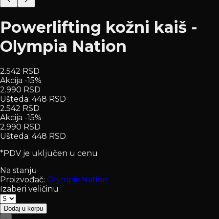
Powerlifting kožni kaiš -
Olympia Nation
2.542 RSD
Akcija -15%
2.990 RSD
Ušteda
:
448 RSD
2.542 RSD
Akcija -15%
2.990 RSD
Ušteda
:
448 RSD
*PDV je uključen u cenu
Na stanju
Proizvođač:
Olympia Nation
Izaberi veličinu
Dodaj u korpu
−