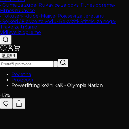
•
Guma za zube
•
Rukavice za boks
•
Fitnes oprema
•
Fitnes rukavice
•
Fokuseri
•
Klupe
•
Majice
•
Pojasevi za teretanu
•
Šejkeri / Flašice za vodu
•
Rekviziti
•
Štitnici za noge
•
Trake za trčanje
Vidi sve iz opreme
🇷🇸
SR
Početna
Proizvodi
Powerlifting kožni kaiš - Olympia Nation
-
15
%