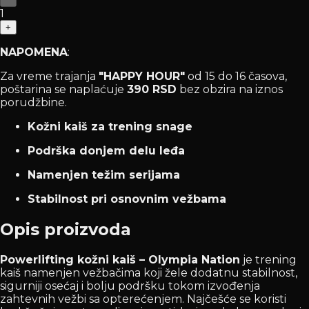
1
+
NAPOMENA
:
Za vreme trajanja
"HAPPY HOUR"
od 15 do 16 časova,
poštarina se naplaćuje
390 RSD
bez obzira na iznos
porudžbine.
Kožni kaiš za trening snage
Podrška donjem delu leđa
Namenjen težim serijama
Stabilnost pri osnovnim vežbama
Opis proizvoda
Powerlifting kožni kaiš – Olympia Nation
je trening
kaiš namenjen vežbačima koji žele dodatnu stabilnost,
sigurniji osećaj i bolju podršku tokom izvođenja
zahtevnih vežbi sa opterećenjem. Najčešće se koristi