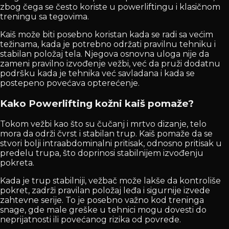
zbog čega se često koriste u powerliftingu i klasičnom
treningu sa tegovima.
Kaiš može biti posebno koristan kada se radi sa većim
težinama, kada je potrebno održati pravilnu tehniku i
stabilan položaj tela. Njegova osnovna uloga nije da
zameni pravilno izvođenje vežbi, već da pruži dodatnu
podršku kada je tehnika već savladana i kada se
postepeno povećava opterećenje.
Kako Powerlifting kožni kaiš pomaže?
Tokom vežbi kao što su čučanj i mrtvo dizanje, telo
mora da održi čvrst i stabilan trup. Kaiš pomaže da se
stvori bolji intraabdominalni pritisak, odnosno pritisak u
predelu trupa, što doprinosi stabilnijem izvođenju
pokreta.
Kada je trup stabilniji, vežbač može lakše da kontroliše
pokret, zadrži pravilan položaj leđa i sigurnije izvede
zahtevne serije. To je posebno važno kod treninga
snage, gde male greške u tehnici mogu dovesti do
neprijatnosti ili povećanog rizika od povrede.