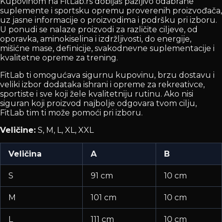
Kupovinom na FitLab.rs dobijaš pažljivo odabrane
suplemente i sportsku opremu proverenih proizvođača,
uz jasne informacije o proizvodima i podršku pri izboru.
U ponudi se nalaze proizvodi za različite ciljeve, od
oporavka, aminokiselina i izdržljivosti, do energije,
mišićne mase, definicije, svakodnevne suplementacije i
kvalitetne opreme za trening.
FitLab ti omogućava sigurnu kupovinu, brzu dostavu i
veliki izbor dodataka ishrani i opreme za rekreativce,
sportiste i sve koji žele kvalitetniju rutinu. Ako nisi
siguran koji proizvod najbolje odgovara tvom cilju,
FitLab tim ti može pomoći pri izboru.
Veličine:
S, M, L, XL, XXL
Veličina
A
B
S
91 cm
10 cm
M
101 cm
10 cm
L
111 cm
10 cm