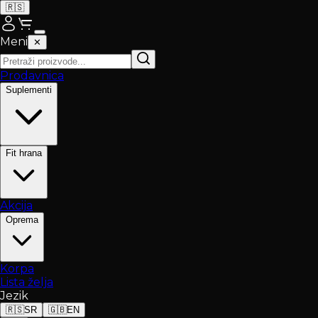
🇷🇸
Meni
✕
Prodavnica
Suplementi
Fit hrana
Akcija
Oprema
Korpa
Lista želja
Jezik
🇷🇸
SR
🇬🇧
EN