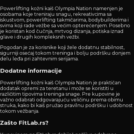
Powerlifting kožni kaiš Olympia Nation namenjen je
osobama koje treniraju snagu, rekreativcima sa
iskustvom, powerlifting takmičarima, bodybuilderima i
svima koji rade vežbe sa većim opterećenjem. Posebno
je koristan kod čučnja, mrtvog dizanja, potiska iznad
glave i drugih kompleksnih vežbi.
Pogodan je za korisnike koji žele dodatnu stabilnost,
sigurniji osećaj tokom treninga i bolju podršku donjem
delu leđa pri zahtevnim serijama.
Dodatne informacije
Powerlifting kožni kaiš Olympia Nation je praktičan
dodatak opremi za teretanu i može se koristiti u
različitim tipovima treninga snage. Pre kupovine je
važno odabrati odgovarajuću veličinu prema obimu
struka, kako bi kaiš pružao pravilnu podršku i udobnost
tokom vežbanja.
Zašto FitLab.rs?