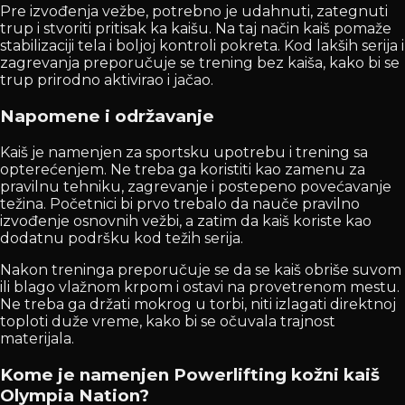
Pre izvođenja vežbe, potrebno je udahnuti, zategnuti
trup i stvoriti pritisak ka kaišu. Na taj način kaiš pomaže
stabilizaciji tela i boljoj kontroli pokreta. Kod lakših serija i
zagrevanja preporučuje se trening bez kaiša, kako bi se
trup prirodno aktivirao i jačao.
Napomene i održavanje
Kaiš je namenjen za sportsku upotrebu i trening sa
opterećenjem. Ne treba ga koristiti kao zamenu za
pravilnu tehniku, zagrevanje i postepeno povećavanje
težina. Početnici bi prvo trebalo da nauče pravilno
izvođenje osnovnih vežbi, a zatim da kaiš koriste kao
dodatnu podršku kod težih serija.
Nakon treninga preporučuje se da se kaiš obriše suvom
ili blago vlažnom krpom i ostavi na provetrenom mestu.
Ne treba ga držati mokrog u torbi, niti izlagati direktnoj
toploti duže vreme, kako bi se očuvala trajnost
materijala.
Kome je namenjen Powerlifting kožni kaiš
Olympia Nation?