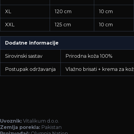
XL
120 cm
10 cm
XXL
125 cm
10 cm
Dodatne informacije
Sirovinski sastav
Prirodna koža 100%
Postupak održavanja
Vlažno brisati + krema za ko
Uvoznik:
Vitalikum d.o.o.
Zemlja porekla:
Pakistan
Proizvođač:
Olympia Nation