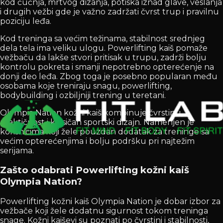
kod čučnja, mrtvog dizanja, potiska iznad glave, veslanja
i drugih vežbi gde je važno zadržati čvrst trup i pravilnu
poziciju leđa.
Kod treninga sa većim težinama, stabilnost srednjeg
dela tela ima veliku ulogu. Powerlifting kaiš pomaže
vežbaču da lakše stvori pritisak u trupu, zadrži bolju
kontrolu pokreta i smanji nepotrebno opterećenje na
donji deo leđa. Zbog toga je posebno popularan među
osobama koje treniraju snagu, powerlifting,
bodybuilding i ozbiljniji trening u teretani.
Olympia Nation kožni kaiš kombinuje čvrstinu,
praktičnost i klasičan sportski dizajn. Namenjen je
korisnicima koji žele pouzdan dodatak za treninge sa
većim opterećenjima i bolju podršku pri najtežim
serijama.
Zašto odabrati Powerlifting kožni kaiš
Olympia Nation?
Powerlifting kožni kaiš Olympia Nation je dobar izbor za
vežbače koji žele dodatnu sigurnost tokom treninga
snage. Kožni kaiševi su poznati po čvrstini i stabilnosti,