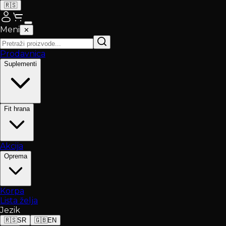
🇷🇸
Meni
✕
Prodavnica
Suplementi
Fit hrana
Akcija
Oprema
Korpa
Lista želja
Jezik
🇷🇸
SR
🇬🇧
EN