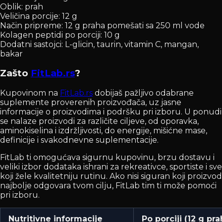
Oblik: prah
Veličina porcije: 12 g
Način pripreme: 12 g praha pomešati sa 250 ml vode
Kolagen peptidi po porciji: 10 g
Dodatni sastojci: L-glicin, taurin, vitamin C, mangan,
bakar
Zašto
FitLab.rs
?
Kupovinom na
FitLab.rs
dobijaš pažljivo odabrane
suplemente proverenih proizvođača, uz jasne
informacije o proizvodima i podršku pri izboru. U ponudi
se nalaze proizvodi za različite ciljeve, od oporavka,
aminokiselina i izdržljivosti, do energije, mišićne mase,
definicije i svakodnevne suplementacije.
FitLab ti omogućava sigurnu kupovinu, brzu dostavu i
veliki izbor dodataka ishrani za rekreativce, sportiste i sve
koji žele kvalitetniju rutinu. Ako nisi siguran koji proizvod
najbolje odgovara tvom cilju, FitLab tim ti može pomoći
pri izboru.
Nutritivne informacije
Po porciji (12 g pra