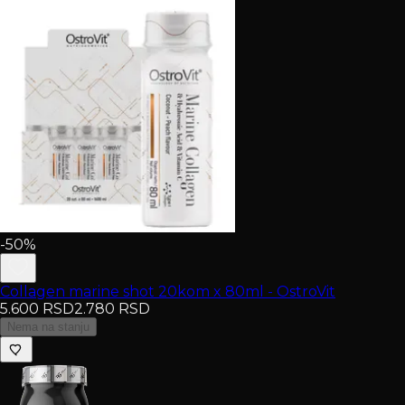
-50%
Collagen marine shot 20kom x 80ml - OstroVit
5.600
RSD
2.780
RSD
Nema na stanju