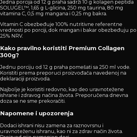
Jedna porcija od 12 g praha sadrži 10 g kolagen peptida
SOLUGEL™, 1,65 g L-glicina, 250 mg taurina, 80 mg
vitamina C, 0,5 mg mangana i 0,25 mg bakra.
Vitamin C obezbeđuje 100% nutritivne referentne
vrednosti po porciji, dok mangan i bakar obezbeđuju po
25% NRV.
Kako pravilno koristiti Premium Collagen
300g?
Jednu porciju od 12 g praha pomešati sa 250 ml vode.
Koristiti prema preporuci proizvođača navedenoj na
deklaraciji proizvoda.
Najbolje je koristiti redovno, kao deo uravnotežene
ishrane i zdravog načina života. Preporučena dnevna
doza se ne sme prekoračiti.
Napomene i upozorenja
Dodaci ishrani nisu zamena za raznovrsnu i
uravnoteženu ishranu, kao ni za zdrav način života.