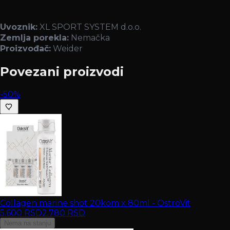
Uvoznik:
XL SPORT SYSTEM d.o.o.
Zemlja porekla:
Nemačka
Proizvođač:
Weider
Povezani proizvodi
-50%
Collagen marine shot 20kom x 80ml - OstroVit
5.600
RSD
2.780
RSD
Nema na stanju