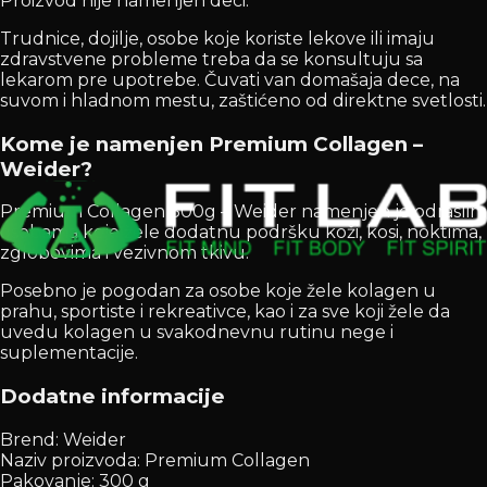
Proizvod nije namenjen deci.
Trudnice, dojilje, osobe koje koriste lekove ili imaju
zdravstvene probleme treba da se konsultuju sa
lekarom pre upotrebe. Čuvati van domašaja dece, na
suvom i hladnom mestu, zaštićeno od direktne svetlosti.
Kome je namenjen Premium Collagen –
Weider?
Premium Collagen 300g – Weider namenjen je odraslim
osobama koje žele dodatnu podršku koži, kosi, noktima,
zglobovima i vezivnom tkivu.
Posebno je pogodan za osobe koje žele kolagen u
prahu, sportiste i rekreativce, kao i za sve koji žele da
uvedu kolagen u svakodnevnu rutinu nege i
suplementacije.
Dodatne informacije
Brend: Weider
Naziv proizvoda: Premium Collagen
Pakovanje: 300 g