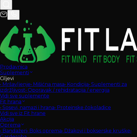
Prodavnica
Suplementi
Ciljevi
•
Mršavljenje
•
Mišićna masa
•
Kondicija
•
Suplementi za
izdržljivost
•
Oporavak / rehidratacija / energija
Vidi sve suplemente
Fit hrana
•
Sosevi, namazi i hrana
•
Proteinske čokoladice
Vidi sve iz Fit hrane
Akcija
Oprema
•
Bandažeri
•
Boks oprema
•
Džakovi i bokserske kruške
•
Garderoba