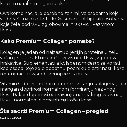
kao i minerale mangan i bakar.
Ova kombinacija je posebno zanimljiva osobama koje
vode računa o izgledu kože, kose i noktiju, ali i osobama
koje žele podršku zglobovima, hrskavici i vezivnom
tkivu.
Kako Premium Collagen pomaže?
Kolagen je jedan od najzastupljenijih proteina u telu i
važan je za strukturu kože, vezivnog tkiva, zglobova i
hrskavice. Suplementacija kolagenom često se koristi
kod osoba koje žele dodatnu podršku elastičnosti kože,
regeneraciji i svakodnevnoj nezi iznutra.
Vitamin C doprinosi normalnom stvaranju kolagena, dok
mangan doprinosi normalnom formiranju vezivnog
tkiva. Bakar doprinosi održavanju normalnog vezivnog
tkiva i normalnoj pigmentaciji kože i kose.
Šta sadrži Premium Collagen – pregled
sastava