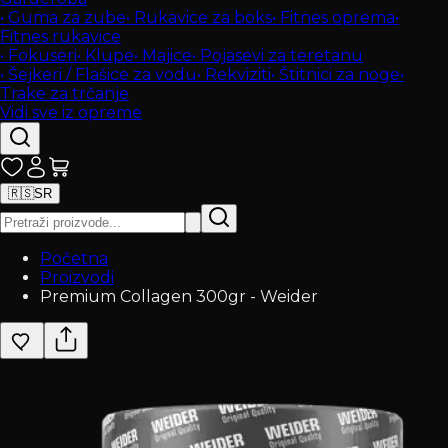
•
Guma za zube
•
Rukavice za boks
•
Fitnes oprema
•
Fitnes rukavice
•
Fokuseri
•
Klupe
•
Majice
•
Pojasevi za teretanu
•
Šejkeri / Flašice za vodu
•
Rekviziti
•
Štitnici za noge
•
Trake za trčanje
Vidi sve iz opreme
🇷🇸
SR
Početna
Proizvodi
Premium Collagen 300gr - Weider