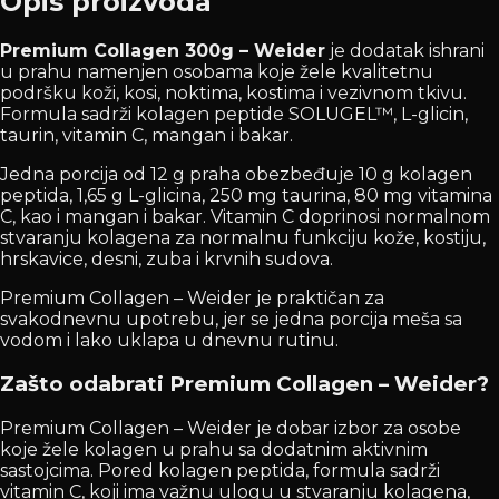
Opis proizvoda
Premium Collagen 300g – Weider
je dodatak ishrani
u prahu namenjen osobama koje žele kvalitetnu
podršku koži, kosi, noktima, kostima i vezivnom tkivu.
Formula sadrži kolagen peptide SOLUGEL™, L-glicin,
taurin, vitamin C, mangan i bakar.
Jedna porcija od 12 g praha obezbeđuje 10 g kolagen
peptida, 1,65 g L-glicina, 250 mg taurina, 80 mg vitamina
C, kao i mangan i bakar. Vitamin C doprinosi normalnom
stvaranju kolagena za normalnu funkciju kože, kostiju,
hrskavice, desni, zuba i krvnih sudova.
Premium Collagen – Weider je praktičan za
svakodnevnu upotrebu, jer se jedna porcija meša sa
vodom i lako uklapa u dnevnu rutinu.
Zašto odabrati Premium Collagen – Weider?
Premium Collagen – Weider je dobar izbor za osobe
koje žele kolagen u prahu sa dodatnim aktivnim
sastojcima. Pored kolagen peptida, formula sadrži
vitamin C, koji ima važnu ulogu u stvaranju kolagena,