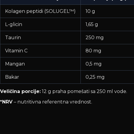
Kolagen peptidi (SOLUGEL™)
10 g
L-glicin
1,65 g
Taurin
250 mg
Vitamin C
80 mg
Mangan
0,5 mg
Bakar
0,25 mg
Veličina porcije:
12 g praha pomešati sa 250 ml vode.
*NRV
– nutritivna referentna vrednost.