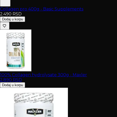
Collagen pro 400g - Basic Supplements
2.490
RSD
Dodaj u korpu
100% Collagen hydrolysate 300g - Maxler
2.890
RSD
Dodaj u korpu