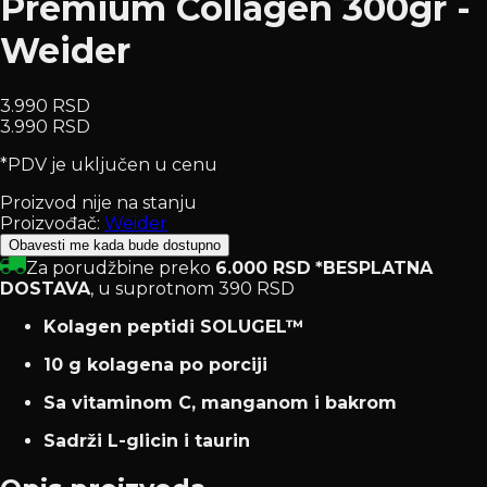
Premium Collagen 300gr -
Weider
3.990 RSD
3.990 RSD
*PDV je uključen u cenu
Proizvod nije na stanju
Proizvođač:
Weider
Obavesti me kada bude dostupno
Za porudžbine preko
6.000 RSD
*BESPLATNA
DOSTAVA
, u suprotnom 390 RSD
Kolagen peptidi SOLUGEL™
10 g kolagena po porciji
Sa vitaminom C, manganom i bakrom
Sadrži L-glicin i taurin