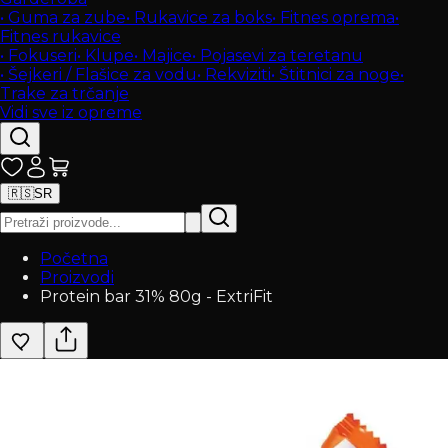
•
Guma za zube
•
Rukavice za boks
•
Fitnes oprema
•
Fitnes rukavice
•
Fokuseri
•
Klupe
•
Majice
•
Pojasevi za teretanu
•
Šejkeri / Flašice za vodu
•
Rekviziti
•
Štitnici za noge
•
Trake za trčanje
Vidi sve iz opreme
🇷🇸
SR
Početna
Proizvodi
Protein bar 31% 80g - ExtriFit