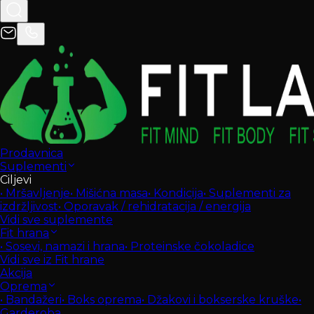
Prodavnica
Suplementi
Ciljevi
•
Mršavljenje
•
Mišićna masa
•
Kondicija
•
Suplementi za
izdržljivost
•
Oporavak / rehidratacija / energija
Vidi sve suplemente
Fit hrana
•
Sosevi, namazi i hrana
•
Proteinske čokoladice
Vidi sve iz Fit hrane
Akcija
Oprema
•
Bandažeri
•
Boks oprema
•
Džakovi i bokserske kruške
•
Garderoba