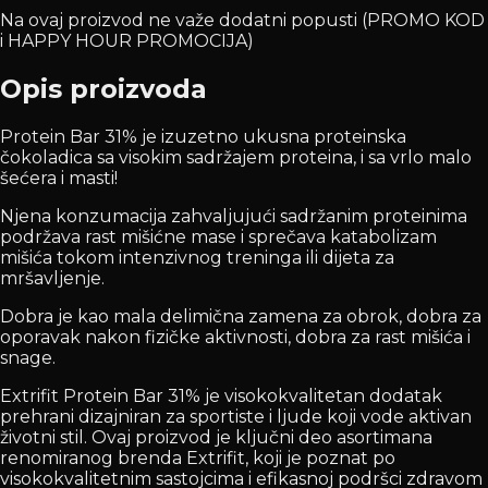
Na ovaj proizvod ne važe dodatni popusti (PROMO KOD
i HAPPY HOUR PROMOCIJA)
Opis proizvoda
Protein Bar 31% je izuzetno ukusna proteinska
čokoladica sa visokim sadržajem proteina, i sa vrlo malo
šećera i masti!
Njena konzumacija zahvaljujući sadržanim proteinima
podržava rast mišićne mase i sprečava katabolizam
mišića tokom intenzivnog treninga ili dijeta za
mršavljenje.
Dobra je kao mala delimična zamena za obrok, dobra za
oporavak nakon fizičke aktivnosti, dobra za rast mišića i
snage.
Extrifit Protein Bar 31% je visokokvalitetan dodatak
prehrani dizajniran za sportiste i ljude koji vode aktivan
životni stil. Ovaj proizvod je ključni deo asortimana
renomiranog brenda Extrifit, koji je poznat po
visokokvalitetnim sastojcima i efikasnoj podršci zdravom