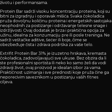
životu i performansama.
Protein Bar sadrži visoku koncentraciju proteina, koji su
bitni za izgradnju i oporavak mišića. Svaka čokoladica
pruža dovoljnu količinu proteina i energetskih sastojaka
neophodnih za postizanje i održavanje telesne snage i
izdržljivosti. Ovaj dodatak je brza i praktična opcija za
užinu, idealna za konzumaciju pre ili posle treninga. Ne
sadrži veštačke aditive, šećer ili boje, čime se
obezbeđuje čista i zdrava podrška za vaše telo.
Extrifit Protein Bar 31% je izuzetno hrskava, kremasta
čokoladica, zadovoljavajući sve ukuse. Bez obzira da li
ste profesionalni sportista ili neko ko samo želi da vodi
zdraviji život, ovaj proizvod je idealan izbor za vama.
Praktičnost uzimanja i sve prednosti koje pruža čine ga
neporecivim saveznikom u postizanju vaših fitnes
ciljeva.