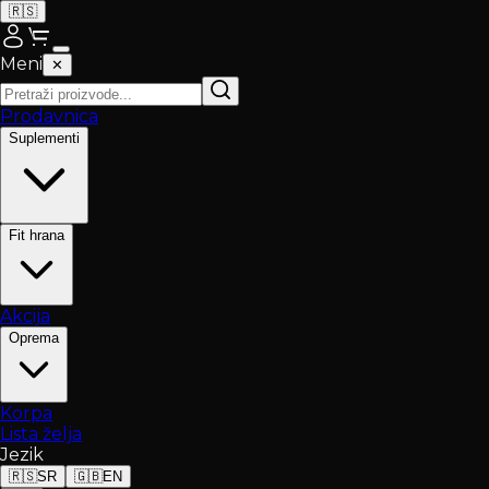
🇷🇸
Meni
✕
Prodavnica
Suplementi
Fit hrana
Akcija
Oprema
Korpa
Lista želja
Jezik
🇷🇸
SR
🇬🇧
EN