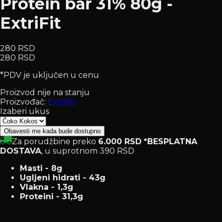
Protein bar 31% 80g -
ExtriFit
280 RSD
280 RSD
*PDV je uključen u cenu
Proizvod nije na stanju
Proizvođač:
ExtriFit
Izaberi ukus
Obavesti me kada bude dostupno
Za porudžbine preko
6.000 RSD
*BESPLATNA
DOSTAVA
, u suprotnom 390 RSD
Masti - 8g
Ugljeni hidrati - 43g
Vlakna - 1,3g
Proteini - 31,3g