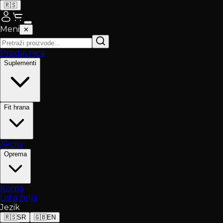
🇷🇸
Meni
✕
Prodavnica
Suplementi
Fit hrana
Akcija
Oprema
Korpa
Lista želja
Jezik
🇷🇸
SR
🇬🇧
EN