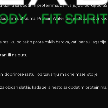
 užinu sa dodatim proteinima. Zahvaljujući porciji od 35
u klasičnim slatkišima. Protein Wafer Bar je dobar izbor kao
razliku od težih proteinskih barova, vafl bar su laganije
ni ili na putu.
 doprinose rastu i održavanju mišićne mase, što je
a običan slatkiš kada želiš nešto sa dodatim proteinima.