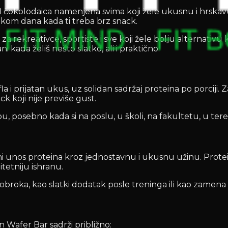
l čokolodaica namenjena svima koji žele ukusnu i hrskavu
i tokom dana kada ti treba brz snack.
 za rekreativce, sportiste i sve koji žele bolju alternativ
 kada želiš nešto slatko, ali i praktično.
prijatan ukus, uz solidan sadržaj proteina po porciji. Za 
k koji nije previše gust.
posebno kada si na poslu, u školi, na fakultetu, u tereta
unos proteina kroz jednostavnu i ukusnu užinu. Proteini
itetniju ishranu.
broka, kao slatki dodatak posle treninga ili kao zamena z
n Wafer Bar sadrži približno: