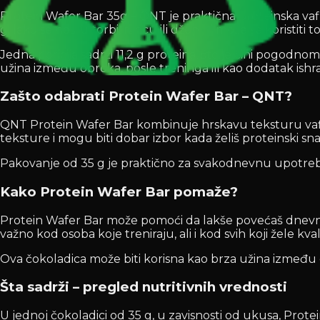
Protein Wafer Bar 35g – QNT je praktična proteinska vaf
g, lako se nosi u torbi, rancu ili džepu i može se koristit
Jedna poricija sadrži 11,2 g proteina, što je čini pogodnom
užina između obroka, posle treninga ili kao dodatak ishrani
Zašto odabrati Protein Wafer Bar – QNT?
QNT Protein Wafer Bar kombinuje hrskavu teksturu vafla i 
teksture i mogu biti dobar izbor kada želiš proteinski snac
Pakovanje od 35 g je praktično za svakodnevnu upotrebu, 
Kako Protein Wafer Bar pomaže?
Protein Wafer Bar može pomoći da lakše povećaš dnevni 
važno kod osoba koje treniraju, ali i kod svih koji žele kval
Ova čokoladica može biti korisna kao brza užina između o
Šta sadrži – pregled nutritivnih vrednosti
U jednoj čokoladici od 35 g, u zavisnosti od ukusa, Protei