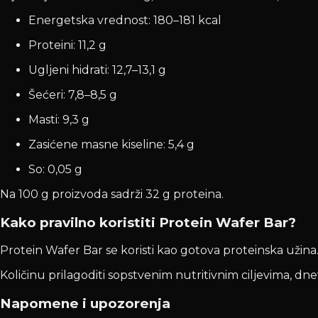
Energetska vrednost: 180–181 kcal
Proteini: 11,2 g
Ugljeni hidrati: 12,7–13,1 g
Šećeri: 7,8–8,5 g
Masti: 9,3 g
Zasićene masne kiseline: 5,4 g
So: 0,05 g
Na 100 g proizvoda sadrži 32 g proteina.
Kako pravilno koristiti Protein Wafer Bar?
Protein Wafer Bar se koristi kao gotova proteinska užin
Količinu prilagoditi sopstvenim nutritivnim ciljevima, 
Napomene i upozorenja