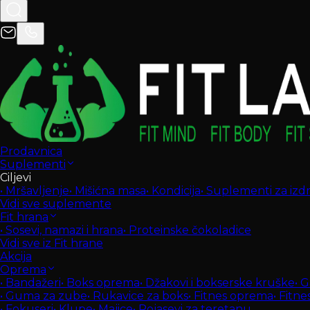
Prodavnica
Suplementi
Ciljevi
•
Mršavljenje
•
Mišićna masa
•
Kondicija
•
Suplementi za izdrž
Vidi sve suplemente
Fit hrana
•
Sosevi, namazi i hrana
•
Proteinske čokoladice
Vidi sve iz Fit hrane
Akcija
Oprema
•
Bandažeri
•
Boks oprema
•
Džakovi i bokserske kruške
•
G
•
Guma za zube
•
Rukavice za boks
•
Fitnes oprema
•
Fitne
•
Fokuseri
•
Klupe
•
Majice
•
Pojasevi za teretanu