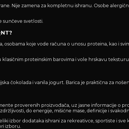
hrane. Nije zamena za kompletnu ishranu. Osobe alergične 
 sunčeve svetlosti.
QNT?
ma, osobama koje vode računa o unosu proteina, kao i sv
 klasičnim proteinskim barovima i vole hrskavu teksturu 
ka čokolada i vanila jogurt. Barica je praktična za nošenj
ente proverenih proizvođača, uz jasne informacije o pro
i izdržljivosti, do energije, mišićne mase, definicije i sva
i izbor dodataka ishrani za rekreativce, sportiste i sve ko
ri izboru.