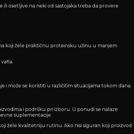
ili osetljive na neki od sastojaka treba da provere
ima koji žele praktičnu proteinsku užinu u manjem
vafla.
e i može se koristiti u različitim situacijama tokom dana.
izvodima i podršku pri izboru. U ponudi se nalaze
kodnevne suplementacije.
ji žele kvalitetniju rutinu. Ako nisi siguran koji proizvod