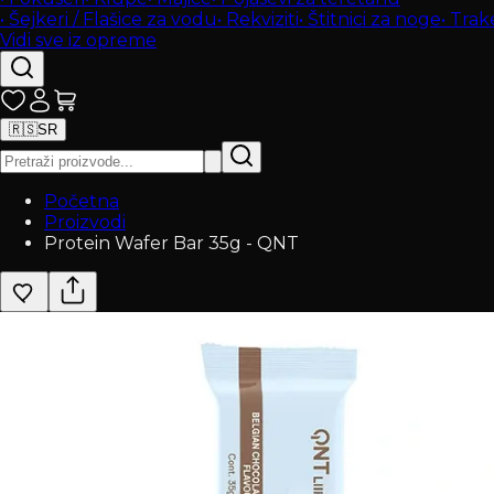
•
Šejkeri / Flašice za vodu
•
Rekviziti
•
Štitnici za noge
•
Trak
Vidi sve iz opreme
🇷🇸
SR
Početna
Proizvodi
Protein Wafer Bar 35g - QNT