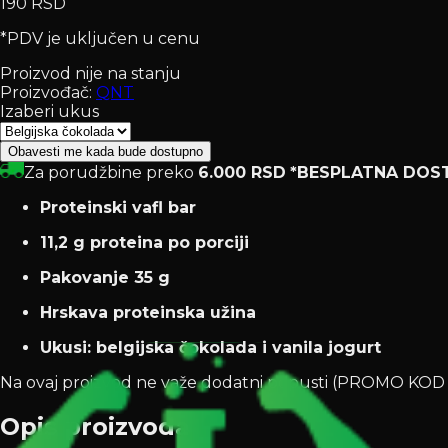
190 RSD
*PDV je uključen u cenu
Proizvod nije na stanju
Proizvođač:
QNT
Izaberi ukus
Obavesti me kada bude dostupno
Za porudžbine preko
6.000 RSD
*BESPLATNA DOS
Proteinski vafl bar
11,2 g proteina po porciji
Pakovanje 35 g
Hrskava proteinska užina
Ukusi: belgijska čokolada i vanila jogurt
Na ovaj proizvod ne važe dodatni popusti (PROMO K
Opis proizvoda