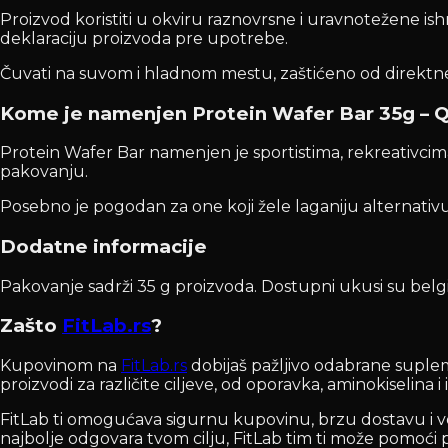
Proizvod koristiti u okviru raznovrsne i uravnotežene is
deklaraciju proizvoda pre upotrebe.
Čuvati na suvom i hladnom mestu, zaštićeno od direktne
Kome je namenjen Protein Wafer Bar 35g – 
Protein Wafer Bar namenjen je sportistima, rekreativci
pakovanju.
Posebno je pogodan za one koji žele laganiju alternativu
Dodatne informacije
Pakovanje sadrži 35 g proizvoda. Dostupni ukusi su belgijs
Zašto
FitLab.rs
?
Kupovinom na
FitLab.rs
dobijaš pažljivo odabrane suplem
proizvodi za različite ciljeve, od oporavka, aminokiselina 
FitLab ti omogućava sigurnu kupovinu, brzu dostavu i velik
najbolje odgovara tvom cilju, FitLab tim ti može pomoći p