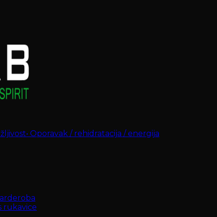
ljivost
•
Oporavak / rehidratacija / energija
arderoba
s rukavice