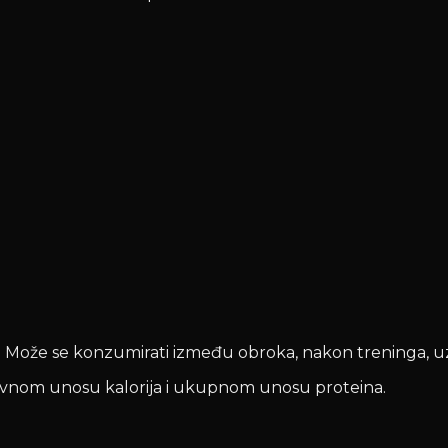
a. Može se konzumirati između obroka, nakon treninga, uz
dnevnom unosu kalorija i ukupnom unosu proteina.