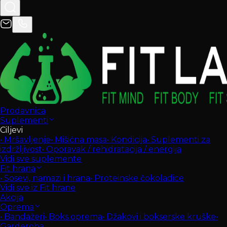
Prodavnica
Suplementi
Ciljevi
•
Mršavljenje
•
Mišićna masa
•
Kondicija
•
Suplementi za
izdržljivost
•
Oporavak / rehidratacija / energija
Vidi sve suplemente
Fit hrana
•
Sosevi, namazi i hrana
•
Proteinske čokoladice
Vidi sve iz Fit hrane
Akcija
Oprema
•
Bandažeri
•
Boks oprema
•
Džakovi i bokserske kruške
•
Garderoba