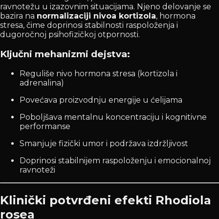
ravnotežu u izazovnim situacijama. Njeno delovanje se
bazira na
normalizaciji nivoa kortizola
, hormona
stresa, čime doprinosi stabilnosti raspoloženja i
dugoročnoj psihofizičkoj otpornosti.
Ključni mehanizmi dejstva:
Reguliše nivo hormona stresa (kortizola i
adrenalina)
Povećava proizvodnju energije u ćelijama
Poboljšava mentalnu koncentraciju i kognitivne
performanse
Smanjuje fizički umor i podržava izdržljivost
Doprinosi stabilnijem raspoloženju i emocionalnoj
ravnoteži
Klinički potvrđeni efekti Rhodiola
rosea