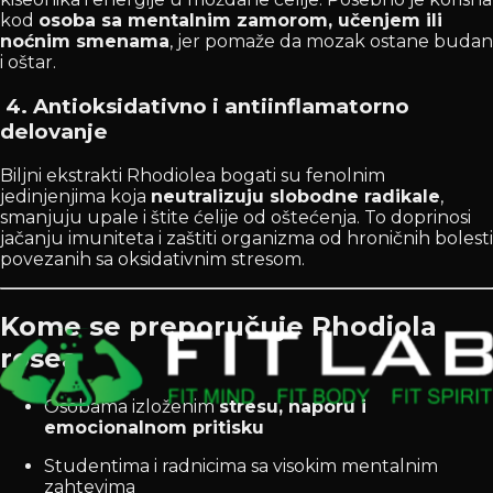
kod
osoba sa mentalnim zamorom, učenjem ili
noćnim smenama
, jer pomaže da mozak ostane budan
i oštar.
4.
Antioksidativno i antiinflamatorno
delovanje
Biljni ekstrakti Rhodiolea bogati su fenolnim
jedinjenjima koja
neutralizuju slobodne radikale
,
smanjuju upale i štite ćelije od oštećenja. To doprinosi
jačanju imuniteta i zaštiti organizma od hroničnih bolesti
povezanih sa oksidativnim stresom.
Kome se preporučuje Rhodiola
rosea
Osobama izloženim
stresu, naporu i
emocionalnom pritisku
Studentima i radnicima sa visokim mentalnim
zahtevima