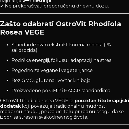
najmanje
2–4 nedelje
.
✔ Ne prekoračivati preporučenu dnevnu dozu.
Zašto odabrati OstroVit Rhodiola
Rosea VEGE
Standardizovan ekstrakt korena rodiola (1%
salidrozida)
Podrška energiji, fokusu i adaptaciji na stres
Pogodno za vegane i vegeterijance
Bez GMO, glutena i veštačkih boja
Proizvedeno po GMP i HACCP standardima
OstroVit Rhodiola rosea VEGE je
pouzdan fitoterapijski
dodatak
koji povezuje tradicionalnu mudrost i
modernu nauku, pružajući telu prirodnu snagu da se
izbori sa stresom svakodnevnog života.