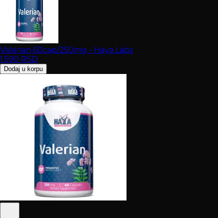
Valerian 60cap/250mg - Haya Labs
1.590
RSD
Dodaj u korpu