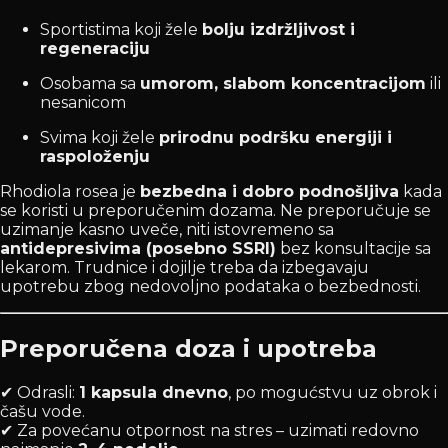
Sportistima koji žele
bolju izdržljivost i
regeneraciju
Osobama sa
umorom, slabom koncentracijom
ili
nesanicom
Svima koji žele
prirodnu podršku energiji i
raspoloženju
Rhodiola rosea je
bezbedna i dobro podnošljiva
kada
se koristi u preporučenim dozama. Ne preporučuje se
uzimanje kasno uveče, niti istovremeno sa
antidepresivima (posebno SSRI)
bez konsultacije sa
lekarom. Trudnice i dojilje treba da izbegavaju
upotrebu zbog nedovoljno podataka o bezbednosti.
Preporučena doza i upotreba
✔ Odrasli:
1 kapsula dnevno
, po mogućstvu uz obrok i
čašu vode.
✔ Za povećanu otpornost na stres – uzimati redovno