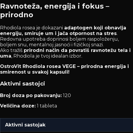
Ravnoteža, energija i fokus –
prirodno
Rhodiola rosea je dokazani
adaptogen koji obnavlja
energiju, smiruje um i jača otpornost na stres
.
Redovna upotreba doprinosi boljem raspoloženju,
boljem snu, mentalnoj jasnoći i fizičkoj snazi.
Ako tražiš
prirodni način da povratiš ravnotežu tela i
uma
, Rhodiola je tvoj idealan izbor.
OstroVit Rhodiola rosea VEGE – prirodna energija i
smirenost u svakoj kapsuli!
Aktivni sastojci
Broj doza po pakovanju:
120
Veličina doze:
1 tableta
Aktivni sastojak