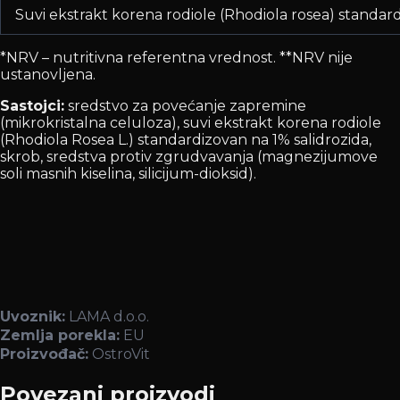
Suvi ekstrakt korena rodiole (Rhodiola rosea) standard
*NRV – nutritivna referentna vrednost. **NRV nije
ustanovljena.
Sastojci:
sredstvo za povećanje zapremine
(mikrokristalna celuloza), suvi ekstrakt korena rodiole
(Rhodiola Rosea L.) standardizovan na 1% salidrozida,
skrob, sredstva protiv zgrudvavanja (magnezijumove
soli masnih kiselina, silicijum-dioksid).
Uvoznik:
LAMA d.o.o.
Zemlja porekla:
EU
Proizvođač:
OstroVit
Povezani proizvodi