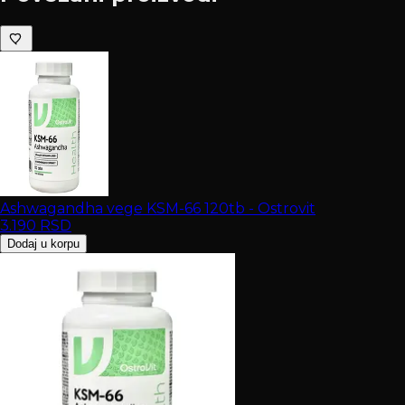
Ashwagandha vege KSM-66 120tb - Ostrovit
3.190
RSD
Dodaj u korpu