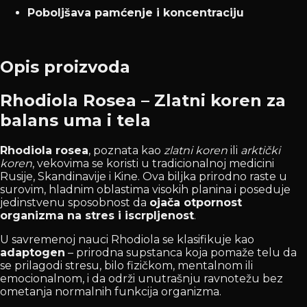
Poboljšava pamćenje i koncentraciju
Opis proizvoda
Rhodiola Rosea – Zlatni koren za
balans uma i tela
Rhodiola rosea
, poznata kao
zlatni koren
ili
arktički
koren
, vekovima se koristi u tradicionalnoj medicini
Rusije, Skandinavije i Kine. Ova biljka prirodno raste u
surovim, hladnim oblastima visokih planina i poseduje
jedinstvenu sposobnost da
ojača otpornost
organizma na stres i iscrpljenost
.
U savremenoj nauci Rhodiola se klasifikuje kao
adaptogen
– prirodna supstanca koja pomaže telu da
se prilagodi stresu, bilo fizičkom, mentalnom ili
emocionalnom, i da održi unutrašnju ravnotežu bez
ometanja normalnih funkcija organizma.