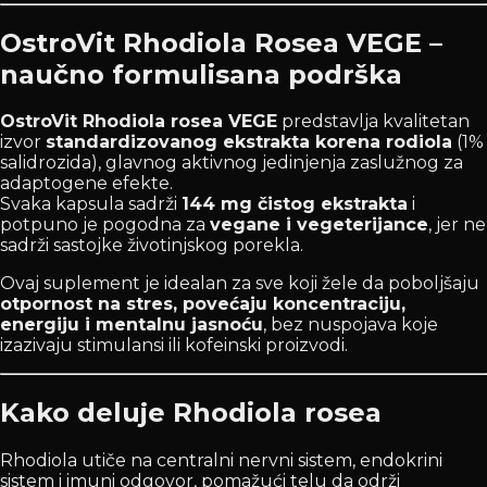
OstroVit Rhodiola Rosea VEGE –
naučno formulisana podrška
OstroVit Rhodiola rosea VEGE
predstavlja kvalitetan
izvor
standardizovanog ekstrakta korena rodiola
(1%
salidrozida), glavnog aktivnog jedinjenja zaslužnog za
adaptogene efekte.
Svaka kapsula sadrži
144 mg čistog ekstrakta
i
potpuno je pogodna za
vegane i vegeterijance
, jer ne
sadrži sastojke životinjskog porekla.
Ovaj suplement je idealan za sve koji žele da poboljšaju
otpornost na stres, povećaju koncentraciju,
energiju i mentalnu jasnoću
, bez nuspojava koje
izazivaju stimulansi ili kofeinski proizvodi.
Kako deluje Rhodiola rosea
Rhodiola utiče na centralni nervni sistem, endokrini
sistem i imuni odgovor, pomažući telu da održi