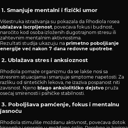
1.
Smanjuje mentalni i fizički umor
Višestruka istraživanja su pokazala da Rhodiola rosea
ublažava iscrpljenost
, povećava fokus i budnost,
naročito kod osoba izloženih dugotrajnom stresu ili
zahtevnim mentalnim aktivnostima.
Rezultati studija ukazuju na
primetno poboljšanje
energije već nakon 7 dana redovne upotrebe
.
2.
Ublažava stres i anksioznost
Rhodiola pomaže organizmu da se lakše nosi sa
stresnim situacijama i smanjuje simptome napetosti. Za
razliku od sintetičkih lekova, ne izaziva pospanost niti
zavisnost. Njeno
blago anksiolitičko dejstvo
pruža
osećaj smirenosti i psihičke stabilnosti.
3.
Poboljšava pamćenje, fokus i mentalnu
jasnoću
Rhodiola stimuliše moždanu aktivnost, povećava dotok
kiseonika i energije u moždane ćelije. Posebno je korisna