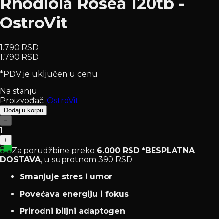
Rhodiola Rosea 120tb -
OstroVit
1.790 RSD
1.790 RSD
*PDV je uključen u cenu
Na stanju
Proizvođač:
OstroVit
Dodaj u korpu
−
1
+
Za porudžbine preko
6.000 RSD
*BESPLATNA
DOSTAVA
, u suprotnom 390 RSD
Smanjuje stres i umor
Povećava energiju i fokus
Prirodni biljni adaptogen