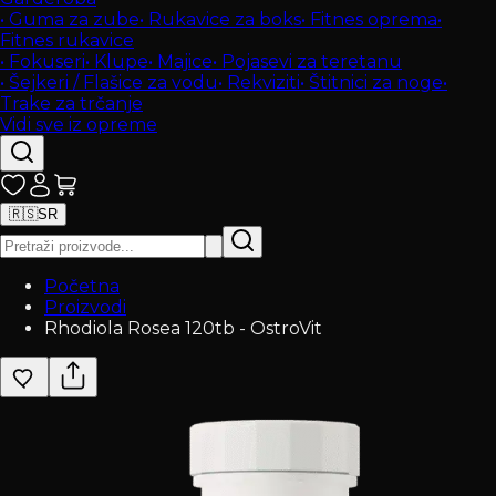
•
Guma za zube
•
Rukavice za boks
•
Fitnes oprema
•
Fitnes rukavice
•
Fokuseri
•
Klupe
•
Majice
•
Pojasevi za teretanu
•
Šejkeri / Flašice za vodu
•
Rekviziti
•
Štitnici za noge
•
Trake za trčanje
Vidi sve iz opreme
🇷🇸
SR
Početna
Proizvodi
Rhodiola Rosea 120tb - OstroVit