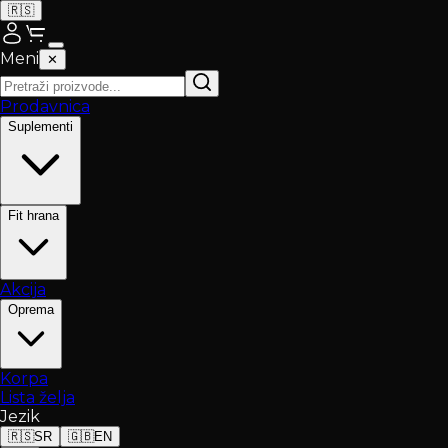
🇷🇸
Meni
✕
Prodavnica
Suplementi
Fit hrana
Akcija
Oprema
Korpa
Lista želja
Jezik
🇷🇸
SR
🇬🇧
EN