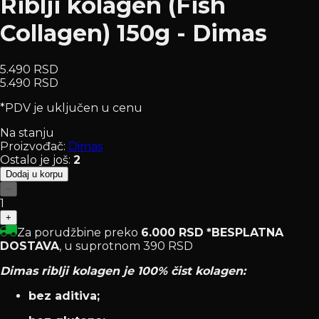
Riblji kolagen (Fish
Collagen) 150g - Dimas
5.490 RSD
5.490 RSD
*PDV je uključen u cenu
Na stanju
Proizvođač:
Dimas
Ostalo je još
:
2
Dodaj u korpu
−
1
+
Za porudžbine preko
6.000 RSD
*BESPLATNA
DOSTAVA
, u suprotnom 390 RSD
Dimas riblji kolagen je 100% čist kolagen:
bez aditiva;