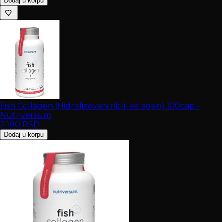
Dodaj u korpu
Fish Collagen (Hidrolizovani riblji kolagen) 100cap -
Nutriversum
2.180
RSD
Dodaj u korpu