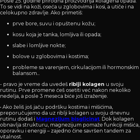
Posle 25. godine prirodna proizvodnja kolagena opada.
To se vidi na koži, oseća u zglobovima i kosi, a utiče i na
celokupno zdravlje. Ako primetiš:
prve bore, suvu i opuštenu kožu;
kosu koja je tanka, lomljiva ili opada;
slabe i lomljive nokte;
bolove u zglobovima i kostima;
probleme sa varenjem, cirkulacijom ili hormonskim
balansom...
- pravo je vreme da uvedeš
riblji kolagen
u svoju
rutinu. Prve promene ćeš osetiti već nakon nekoliko
nedelja, a posle 3 meseca biće još izraženije.
• Ako želiš još jaču podršku kostima i mišićima,
preporučujemo da uz riblji kolagen u svoju dnevnu
rutinu dodaš i
Magnezijum bisglicinat
. Dok kolagen
obnavlja strukturu, magnezijum pomaže funkciji mišića,
oporavku i energiji – zajedno čine savršen tandem za
vitalnost.