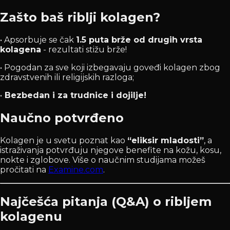
Zašto baš riblji kolagen?
• Apsorbuje se čak
1.5 puta brže od drugih vrsta
kolagena
- rezultati stižu brže!
• Pogodan za sve koji izbegavaju goveđi kolagen zbog
zdravstvenih ili religijskih razloga;
•
Bezbedan i za trudnice i dojilje!
Naučno potvrđeno
Kolagen je u svetu poznat kao
“eliksir mladosti”
, a
istraživanja potvrđuju njegove benefite na kožu, kosu,
nokte i zglobove. Više o naučnim studijama možeš
pročitati na
Examine.com
.
Najčešća pitanja (Q&A) o ribljem
kolagenu