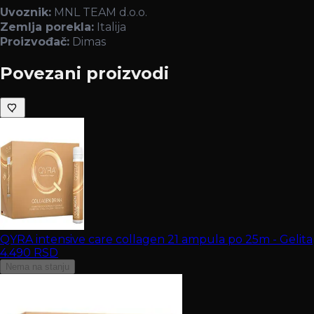
Uvoznik:
MNL TEAM d.o.o.
Zemlja porekla:
Italija
Proizvođač:
Dimas
Povezani proizvodi
QYRA intensive care collagen 21 ampula po 25m - Gelita
4.490
RSD
Nema na stanju