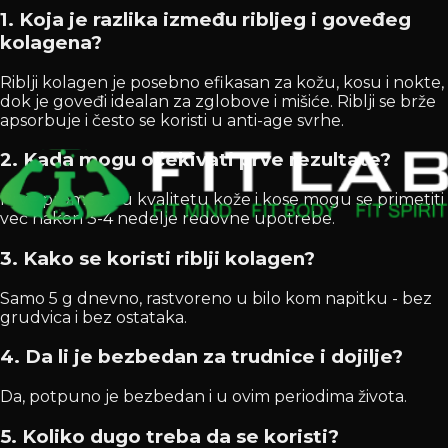
1. Koja je razlika između ribljeg i goveđeg
kolagena?
Riblji kolagen je posebno efikasan za kožu, kosu i nokte,
dok je goveđi idealan za zglobove i mišiće. Riblji se brže
apsorbuje i često se koristi u anti-age svrhe.
2. Kada mogu očekivati prve rezultate?
Prve promene u kvalitetu kože i kose mogu se primetiti
već nakon 3-4 nedelje redovne upotrebe.
3. Kako se koristi riblji kolagen?
Samo 5 g dnevno, rastvoreno u bilo kom napitku - bez
grudvica i bez ostataka.
4. Da li je bezbedan za trudnice i dojilje?
Da, potpuno je bezbedan i u ovim periodima života.
5. Koliko dugo treba da se koristi?