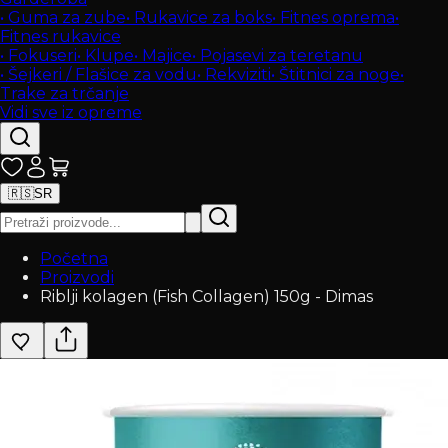
•
Guma za zube
•
Rukavice za boks
•
Fitnes oprema
•
Fitnes rukavice
•
Fokuseri
•
Klupe
•
Majice
•
Pojasevi za teretanu
•
Šejkeri / Flašice za vodu
•
Rekviziti
•
Štitnici za noge
•
Trake za trčanje
Vidi sve iz opreme
🇷🇸
SR
Početna
Proizvodi
Riblji kolagen (Fish Collagen) 150g - Dimas