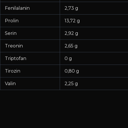
Fenilalanin
2,73 g
Prolin
13,72 g
Serin
2,92 g
Treonin
2,65 g
Triptofan
0 g
Tirozin
0,80 g
Valin
2,25 g