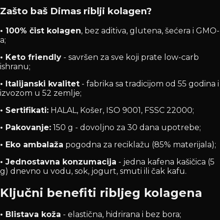
Zašto baš Dimas riblji kolagen?
• 100% čist kolagen
, bez aditiva, glutena, šećera i GMO-
a;
• Keto friendly
- savršen za sve koji prate low-carb
ishranu;
• Italijanski kvalitet
- fabrika sa tradicijom od 55 godina i
izvozom u 52 zemlje;
• Sertifikati:
HALAL, Košer, ISO 9001, FSSC 22000;
• Pakovanje:
150 g - dovoljno za 30 dana upotrebe;
• Eko ambalaža
pogodna za reciklažu (85% materijala);
• Jednostavna konzumacija
- jedna kafena kašičica (5
g) dnevno u vodu, sok, jogurt, smuti ili čak kafu.
Ključni benefiti ribljeg kolagena
• Blistava koža
- elastična, hidrirana i bez bora;