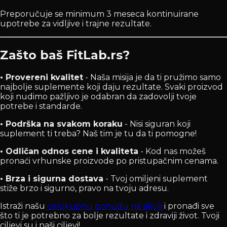
Preporučuje se minimum 3 meseca kontinuirane
upotrebe za vidljive i trajne rezultate.
Zašto baš FitLab.rs?
• Provereni kvalitet
- Naša misija je da ti pružimo samo
najbolje suplemente koji daju rezultate. Svaki proizvod
koji nudimo pažljivo je odabran da zadovolji tvoje
potrebe i standarde.
• Podrška na svakom koraku
- Nisi siguran koji
suplement ti treba? Naš tim je tu da ti pomogne!
• Odličan odnos cene i kvaliteta
- Kod nas možeš
pronaći vrhunske proizvode po pristupačnim cenama.
• Brza i sigurna dostava
- Tvoj omiljeni suplement
stiže brzo i sigurno, pravo na tvoju adresu.
Istraži našu
celokupnu ponudu na akciji
i pronađi sve
što ti je potrebno za bolje rezultate i zdraviji život. Tvoji
ciljevi su i naši ciljevi!