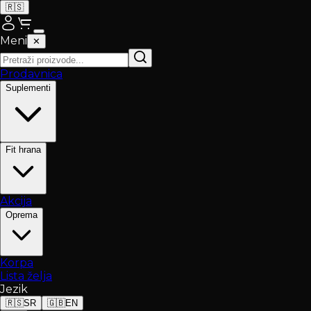
🇷🇸
Meni
✕
Prodavnica
Suplementi
Fit hrana
Akcija
Oprema
Korpa
Lista želja
Jezik
🇷🇸
SR
🇬🇧
EN