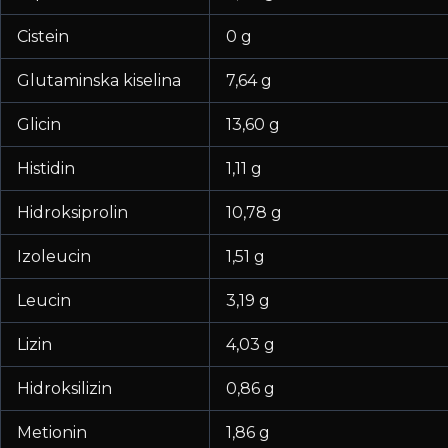
Cistein
0 g
Glutaminska kiselina
7,64 g
Glicin
13,60 g
Histidin
1,11 g
Hidroksiprolin
10,78 g
Izoleucin
1,51 g
Leucin
3,19 g
Lizin
4,03 g
Hidroksilizin
0,86 g
Metionin
1,86 g