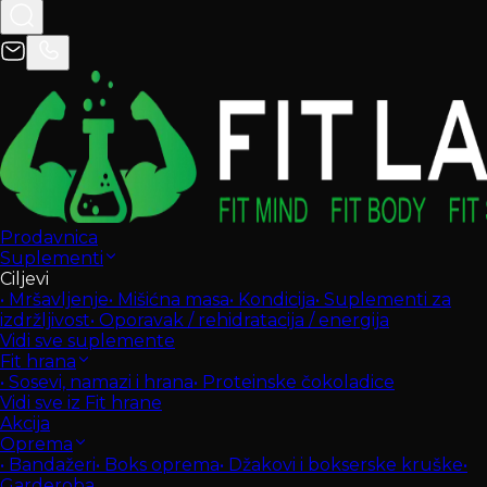
Prodavnica
Suplementi
Ciljevi
•
Mršavljenje
•
Mišićna masa
•
Kondicija
•
Suplementi za
izdržljivost
•
Oporavak / rehidratacija / energija
Vidi sve suplemente
Fit hrana
•
Sosevi, namazi i hrana
•
Proteinske čokoladice
Vidi sve iz Fit hrane
Akcija
Oprema
•
Bandažeri
•
Boks oprema
•
Džakovi i bokserske kruške
•
Garderoba