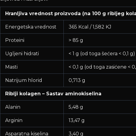
Hranljiva vrednost proizvoda (na 100 g ribljeg ko
Energetska vrednost
365 Kcal / 1,582 KJ
Proteini
> 85 g
Ugljeni hidrati
< 1 g (od toga šećera < 0,1 g)
Masti
< 0,1 g (od toga zasićene < 0
Natrijum hlorid
0,713 g
Riblji kolagen – Sastav aminokiselina
Alanin
5,48 g
Arginin
13,47 g
Asparatna kiselina
3,40 g