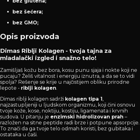
bez glutena;
bez šećera;
bez GMO;
Opis proizvoda
Dimas Riblji Kolagen - tvoja tajna za
mladalački izgled i snažno telo!
Zamišljaš kožu bez bora, kosu punu sjaja i nokte koji ne
pucaju? Želiš vitalnost i energiju iznutra, a da se to vidi
spolja? Rešenje se krije u najčistijem obliku prirodne
lepote -
riblji kolagen
.
Dimas riblji kolagen sadrži
kolagen tipa 1
,
najzastupljeniji u ljudskom organizmu, koji čini osnovu
tvoje kože, kose, noktiju, kostiju, ligamenata i krvnih
sudova. U pitanju je
enzimski hidrolizovan prah
–
razložen na sitne peptide radi brze i potpune apsorpcije.
To znači da ga tvoje telo odmah koristi, bez gubitaka i
ostataka u čaši.