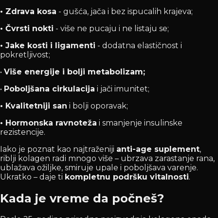
• Zdrava kosa
- gušća, jača i bez ispucalih krajeva;
• Čvrsti nokti
- više ne pucaju i ne listaju se;
• Jake kosti i ligamenti
- dodatna elastičnost i
pokretljivost;
•
Više energije i bolji metabolizam;
•
Poboljšana cirkulacija
i jači imunitet;
• Kvalitetniji san
i bolji oporavak;
• Hormonska ravnoteža
i smanjenje insulinske
rezistencije.
Iako je poznat kao najtraženiji
anti-age suplement
,
riblji kolagen radi mnogo više – ubrzava zarastanje rana,
ublažava ožiljke, smiruje upale i poboljšava varenje.
Ukratko – daje ti
kompletnu podršku vitalnosti
.
Kada je vreme da počneš?