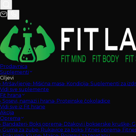
Prodavnica
Suplementi
Ciljevi
•
Mršavljenje
•
Mišićna masa
•
Kondicija
•
Suplementi za izdrž
Vidi sve suplemente
Fit hrana
•
Sosevi, namazi i hrana
•
Proteinske čokoladice
Vidi sve iz Fit hrane
Akcija
Oprema
•
Bandažeri
•
Boks oprema
•
Džakovi i bokserske kruške
•
G
•
Guma za zube
•
Rukavice za boks
•
Fitnes oprema
•
Fitne
•
Fokuseri
•
Klupe
•
Majice
•
Pojasevi za teretanu