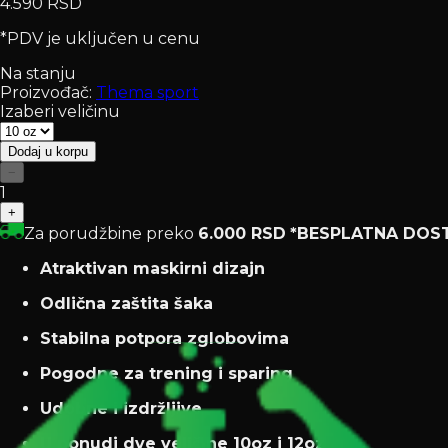
4.590 RSD
*PDV je uključen u cenu
Na stanju
Proizvođač:
Thema sport
Izaberi veličinu
Dodaj u korpu
−
1
+
Za porudžbine preko
6.000 RSD
*BESPLATNA DOS
Atraktivan maskirni dizajn
Odlična zaštita šaka
Stabilna potpora zglobovima
Pogodne za trening i sparing
Udobne i izdržljive
U ponudi dve veličine 10oz i 12oz