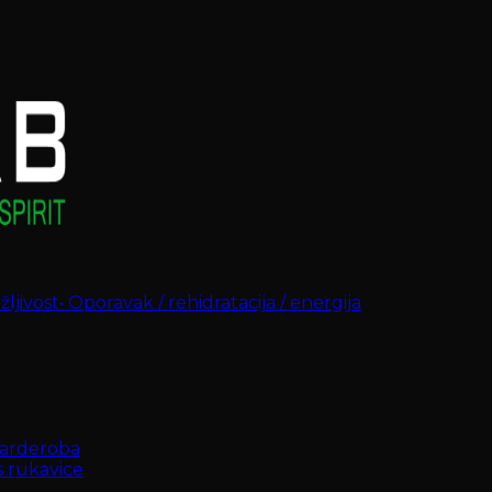
ljivost
•
Oporavak / rehidratacija / energija
arderoba
s rukavice