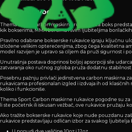
Opis proizvoda
Thema Sport Carbon maskirne rukavice za boks predstav
kik bokserima, MMA borcima i svim ljubiteljima borilačkih
Pravilno odabrane bokserske rukavice igraju ključnu ulo
izložene velikim opterećenjima, zbog čega kvalitetna am
model razvijen je upravo sa ciljem da pruži sigurnost i 
Unutrašnja postava doprinosi boljoj apsorpciji sile uda
zatvaranja oko ručnog zgloba pruža dodatnu stabilnost
Posebnu pažnju privlači jedinstvena carbon maskirna z
rukavicama profesionalan izgled i izdvaja ih od klasični
koliko i funkcioniše.
Thema Sport Carbon maskirne rukavice pogodne su za različ
li ste početnik ili iskusan vežbač, ove rukavice pružaju
Ako tražite bokserske rukavice koje nude pouzdanu zašt
rukavice predstavljaju odličan izbor za svakog ljubitelja 
U ponudi dve veličine 10oz i 12oz