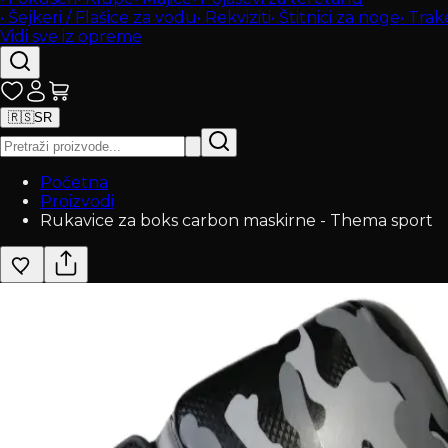
•
Šejkeri / Flašice za vodu
•
Rekviziti
•
Štitnici za noge
•
Trak
Vidi sve iz opreme
🇷🇸
SR
Početna
Proizvodi
Rukavice za boks carbon maskirne - Thema sport