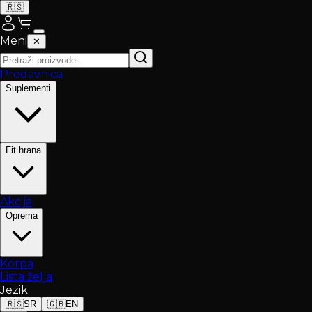
🇷🇸
Meni
✕
Prodavnica
Suplementi
Fit hrana
Akcija
Oprema
Korpa
Lista želja
Jezik
🇷🇸
SR
🇬🇧
EN