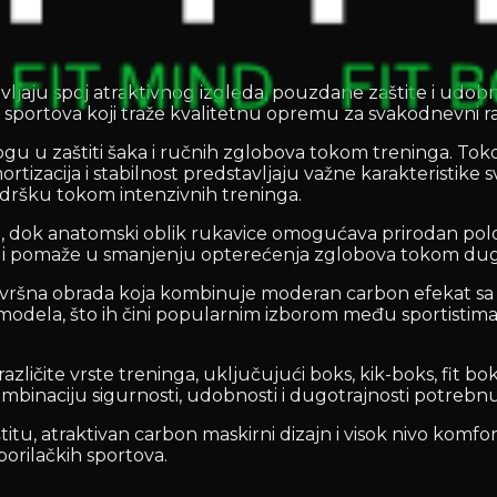
ljaju spoj atraktivnog izgleda, pouzdane zaštite i udo
 sportova koji traže kvalitetnu opremu za svakodnevni rad 
gu u zaštiti šaka i ručnih zglobova tokom treninga. Toko
ortizacija i stabilnost predstavljaju važne karakteristi
podršku tokom intenzivnih treninga.
rca, dok anatomski oblik rukavice omogućava prirodan pol
 i pomaže u smanjenju opterećenja zglobova tokom dugo
avršna obrada koja kombinuje moderan carbon efekat sa 
h modela, što ih čini popularnim izborom među sportistim
ite vrste treninga, uključujući boks, kik-boks, fit boks,
 kombinaciju sigurnosti, udobnosti i dugotrajnosti potre
itu, atraktivan carbon maskirni dizajn i visok nivo kom
borilačkih sportova.