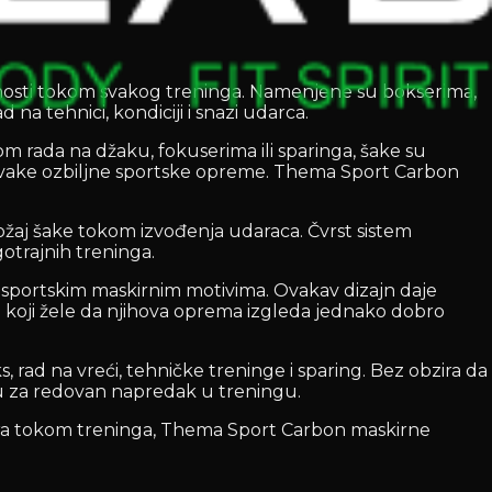
bnosti tokom svakog treninga. Namenjene su bokserima,
na tehnici, kondiciji i snazi udarca.
m rada na džaku, fokuserima ili sparinga, šake su
ke svake ozbiljne sportske opreme. Thema Sport Carbon
ožaj šake tokom izvođenja udaraca. Čvrst sistem
trajnih treninga.
sportskim maskirnim motivima. Ovakav dizajn daje
a koji žele da njihova oprema izgleda jednako dobro
 rad na vreći, tehničke treninge i sparing. Bez obzira da
bnu za redovan napredak u treningu.
fora tokom treninga, Thema Sport Carbon maskirne