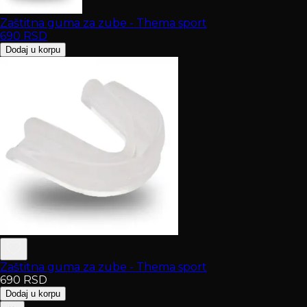
Zaštitna guma za zube - Thema sport
690
RSD
Dodaj u korpu
Zaštitna guma za zube - Thema sport
690
RSD
Dodaj u korpu