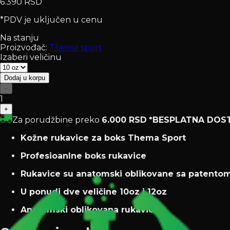
6.390 RSD
*PDV je uključen u cenu
Na stanju
Proizvođač:
Thema sport
Izaberi veličinu
Dodaj u korpu
−
1
+
Za porudžbine preko
6.000 RSD
*BESPLATNA DOS
Kožne rukavice za boks Thema Sport
Profesioanlne boks rukavice
Rukavice su anatomski oblikovane sa patentom 
U ponudi dve veličine 10oz i 12oz
Anatomski oblikovana rukavica