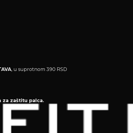
TAVA
, u suprotnom 390 RSD
za zaštitu palca.