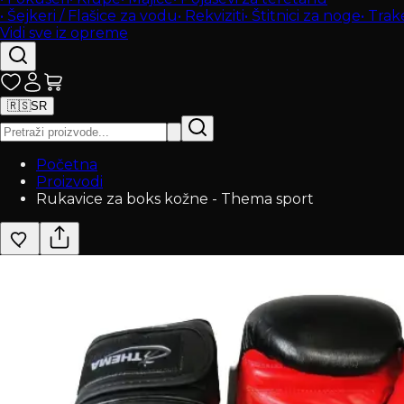
•
Šejkeri / Flašice za vodu
•
Rekviziti
•
Štitnici za noge
•
Trak
Vidi sve iz opreme
🇷🇸
SR
Početna
Proizvodi
Rukavice za boks kožne - Thema sport