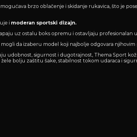
 omogućava brzo oblačenje i skidanje rukavica, što je p
uje i
moderan sportski dizajn.
lapaju uz ostalu boks opremu i ostavljaju profesionalan 
ti mogli da izaberu model koji najbolje odgovara njihovi
nuju udobnost, sigurnost i dugotrajnost, Thema Sport ko
ji žele bolju zaštitu šake, stabilnost tokom udaraca i sig