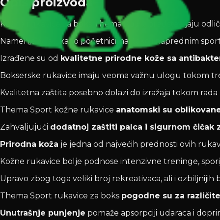
Opis proizvoda
Kožne rukavice za boks Thema Sport predstavljaju odličan
Namenjene su kako početnicima, tako i naprednim sporti
Izrađene su od
kvalitetne prirodne kože sa antibakt
Bokserske rukavice imaju veoma važnu ulogu tokom tr
Kvalitetna zaštita posebno dolazi do izražaja tokom rada n
Thema Sport kožne rukavice
anatomski su oblikovan
Zahvaljujući
dodatnoj zaštiti palca i sigurnom čičak 
Prirodna koža
je jedna od najvećih prednosti ovih ruk
Kožne rukavice bolje podnose intenzivne treninge, sporij
Upravo zbog toga veliki broj rekreativaca, ali i ozbiljni
Thema Sport rukavice za boks
pogodne su za različit
Unutrašnje punjenje
pomaže apsorpciji udaraca i dopr