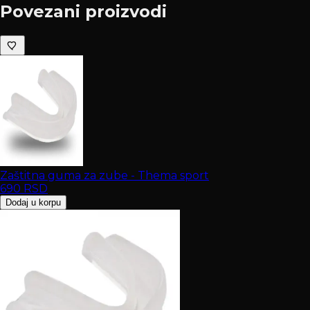
Povezani proizvodi
Zaštitna guma za zube - Thema sport
690
RSD
Dodaj u korpu