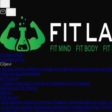
Prodavnica
Suplementi
Ciljevi
•
Mršavljenje
•
Mišićna masa
•
Kondicija
•
Suplementi za izdrž
Vidi sve suplemente
Fit hrana
•
Sosevi, namazi i hrana
•
Proteinske čokoladice
Vidi sve iz Fit hrane
Akcija
Oprema
•
Bandažeri
•
Boks oprema
•
Džakovi i bokserske kruške
•
G
•
Guma za zube
•
Rukavice za boks
•
Fitnes oprema
•
Fitne
•
Fokuseri
•
Klupe
•
Majice
•
Pojasevi za teretanu