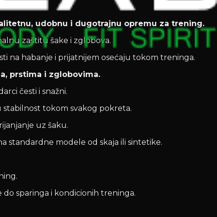
alitetnu, udobnu i dugotrajnu opremu za trening.
lnu zaštitu šake i zglobova.
osti na habanje i prijatnijem osećaju tokom treninga.
, prstima i zglobovima.
rci česti i snažni.
ću stabilnost tokom svakog pokreta.
rijanjanje uz šaku.
 standardne modele od skaja ili sintetike.
ening.
 do sparinga i kondicionih treninga.