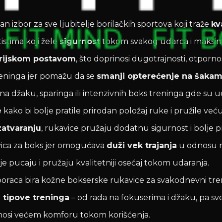
 izbor za sve ljubitelje borilačkih sportova koji traže
kv
stima koji žele
sigurnost
tokom svakog udarca i maksima
erijskom postavom
, što doprinosi dugotrajnosti, otporn
eninga jer pomažu da se
smanji opterećenje na šakama
a džaku, sparinga ili intenzivnih boks treninga gde su uda
e
kako bi bolje pratile prirodan položaj ruke i pružile ve
zatvaranju
, rukavice pružaju dodatnu sigurnost i bolje p
avica za boks jer omogućava
duži vek trajanja
u odnosu na
e pucaju i pružaju kvalitetniji osećaj tokom udaranja.
jih boraca bira kožne bokserske rukavice za svakodnevni tr
e tipove treninga
– od rada na fokuserima i džaku, pa sve
inosi većem komforu tokom korišćenja.