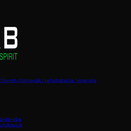
ljivost
•
Oporavak / rehidratacija / energija
arderoba
s rukavice