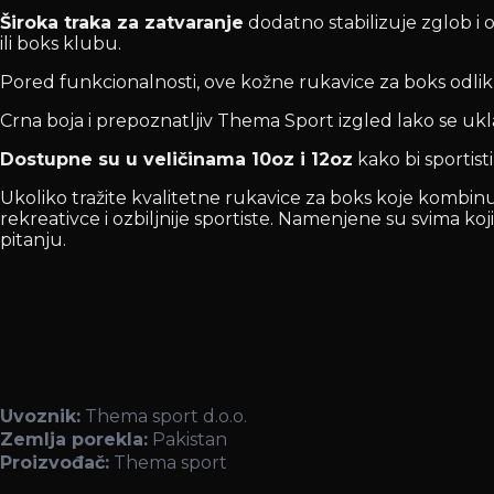
Široka traka za zatvaranje
dodatno stabilizuje zglob i
ili boks klubu.
Pored funkcionalnosti, ove kožne rukavice za boks odlik
Crna boja i prepoznatljiv Thema Sport izgled lako se uk
Dostupne su u veličinama 10oz i 12oz
kako bi sportis
Ukoliko tražite kvalitetne rukavice za boks koje kombi
rekreativce i ozbiljnije sportiste. Namenjene su svima ko
pitanju.
Uvoznik:
Thema sport d.o.o.
Zemlja porekla:
Pakistan
Proizvođač:
Thema sport