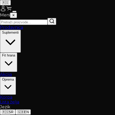
🇷🇸
Meni
✕
Prodavnica
Suplementi
Fit hrana
Akcija
Oprema
Korpa
Lista želja
Jezik
🇷🇸
SR
🇬🇧
EN