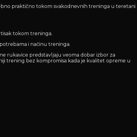
osebno praktično tokom svakodnevnih treninga u teretani
utisak tokom treninga.
m potrebama i načinu treninga.
žne rukavice predstavljaju veoma dobar izbor za
urniji trening bez kompromisa kada je kvalitet opreme u