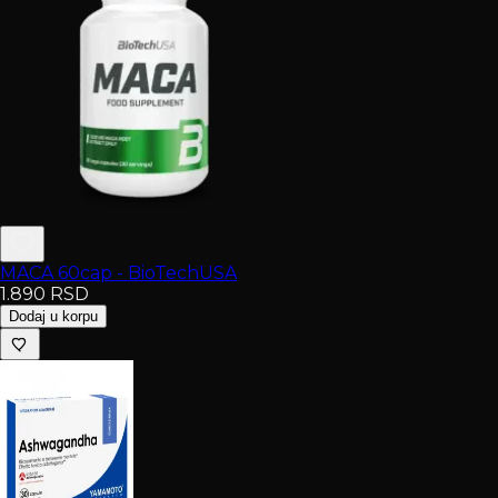
MACA 60cap - BioTechUSA
1.890
RSD
Dodaj u korpu