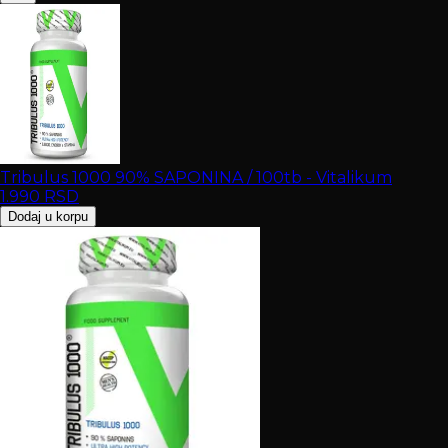
Tribulus 1000 90% SAPONINA / 100tb - Vitalikum
1.990
RSD
Dodaj u korpu