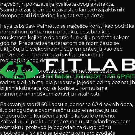
najvažnijih pokazatelja kvaliteta ovog ekstrakta.
Standardizacija omogućava stabilan sadržaj aktivnih
komponenti i dosledan kvalitet svake doze.
Haya Labs Saw Palmetto se najčešće koristi kao podrška
normalnom urinarnom protoku, posebno kod
muškaraca koji žele da održe funkciju prostate tokom
godina. Preparati sa testerastom palmom često se
uključuju u svakodnevnu suplementaciju kao deo
preventivnog pristupa zdravlju urinarnog i
reproduktivnog sistema.
Pored podrške prostati, Saw Palmetto se često
povezuje i sa muškom hormonalnom ravnotežom. Zbog
sadržaja biljnih sterola predstavlja jedan od najpoznatijih
biljnih ekstrakata koji se koriste u formulama
namenjenim muškom zdravlju i vitalnosti.
Pakovanje sadrži 60 kapsula, odnosno 60 dnevnih doza,
što omogućava dvomesečnu suplementaciju uz
preporučeno korišćenje jedne kapsule dnevno.
Zahvaljujući praktičnom doziranju i standardizovanom
ekstraktu, proizvod je pogodan za dugoročnu
upotrebu u skladu sa preporukom proizvođača.