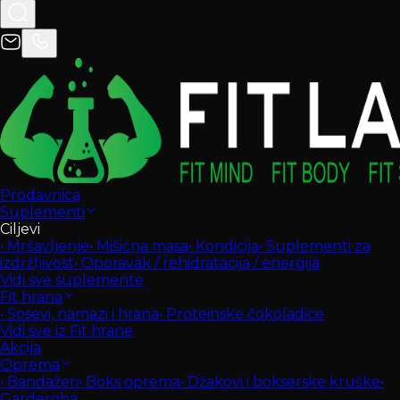
Prodavnica
Suplementi
Ciljevi
•
Mršavljenje
•
Mišićna masa
•
Kondicija
•
Suplementi za
izdržljivost
•
Oporavak / rehidratacija / energija
Vidi sve suplemente
Fit hrana
•
Sosevi, namazi i hrana
•
Proteinske čokoladice
Vidi sve iz Fit hrane
Akcija
Oprema
•
Bandažeri
•
Boks oprema
•
Džakovi i bokserske kruške
•
Garderoba