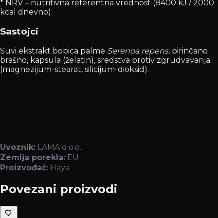
* NRV – nutritivna referentna vrednost (8400 kJ / 2000
kcal dnevno).
Sastojci
Suvi ekstrakt bobica palme
Serenoa repens
, pirinčano
brašno, kapsula (želatin), sredstva protiv zgrudvavanja
(magnezijum-stearat, silicijum-dioksid).
Uvoznik:
LAMA d.o.o.
Zemlja porekla:
EU
Proizvođač:
Haya
Povezani proizvodi