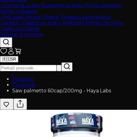
•
Guma za zube
•
Rukavice za boks
•
Fitnes oprema
•
Fitnes rukavice
•
Fokuseri
•
Klupe
•
Majice
•
Pojasevi za teretanu
•
Šejkeri / Flašice za vodu
•
Rekviziti
•
Štitnici za noge
•
Trake za trčanje
Vidi sve iz opreme
🇷🇸
SR
Početna
Proizvodi
Saw palmetto 60cap/200mg - Haya Labs