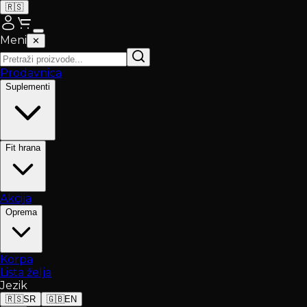
🇷🇸
Meni
✕
Prodavnica
Suplementi
Fit hrana
Akcija
Oprema
Korpa
Lista želja
Jezik
🇷🇸
SR
🇬🇧
EN