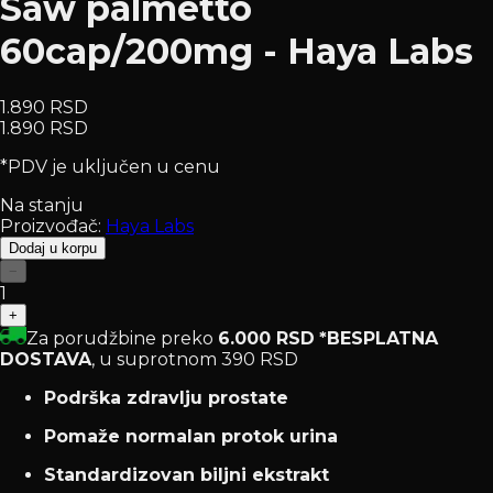
Saw palmetto
60cap/200mg - Haya Labs
1.890 RSD
1.890 RSD
*PDV je uključen u cenu
Na stanju
Proizvođač:
Haya Labs
Dodaj u korpu
−
1
+
Za porudžbine preko
6.000 RSD
*BESPLATNA
DOSTAVA
, u suprotnom 390 RSD
Podrška zdravlju prostate
Pomaže normalan protok urina
Standardizovan biljni ekstrakt