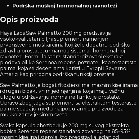
Podrška muškoj hormonalnoj ravnoteži
Opis proizvoda
Haya Labs Saw Palmetto 200 mg predstavlja
visokokvalitetan biljni suplement namenjen
prvenstveno muškarcima koji žele dodatnu podršku
zdravlju prostate, urinarnog sistema i hormonalnoj
ravnoteži. Formula sadrži standardizovani ekstrakt
plodova biljke Serenoa repens, poznate i kao testerasta
palma, koja se decenijama koristi u Evropi i Severnoj
Americi kao prirodna podrška funkciji prostate.
Saw Palmetto je bogat fitosterolima, masnim kiselinama
i drugim bioaktivnim jedinjenjima koja imaju važnu
ulogu u održavanju normalne funkcije prostate.
Upravo zbog toga suplementi sa ekstraktom testeraste
palme spadaju među najpopularnije proizvode za
muško zdravlje širom sveta.
Svaka kapsula obezbeđuje 200 mg suvog ekstrakta
bobica Serenoa repens standardizovanog na 85–95%
masnih kiselina i sterola, što predstavlja jedan od