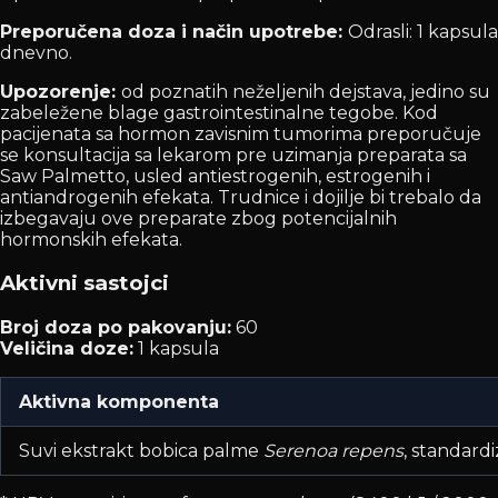
Preporučena doza i način upotrebe:
Odrasli: 1 kapsula
dnevno.
Upozorenje:
od poznatih neželjenih dejstava, jedino su
zabeležene blage gastrointestinalne tegobe. Kod
pacijenata sa hormon zavisnim tumorima preporučuje
se konsultacija sa lekarom pre uzimanja preparata sa
Saw Palmetto, usled antiestrogenih, estrogenih i
antiandrogenih efekata. Trudnice i dojilje bi trebalo da
izbegavaju ove preparate zbog potencijalnih
hormonskih efekata.
Aktivni sastojci
Broj doza po pakovanju:
60
Veličina doze:
1 kapsula
Aktivna komponenta
Suvi ekstrakt bobica palme
Serenoa repens
, standard