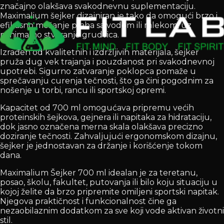
značajno olakšava svakodnevnu suplementaciju.
Maximalium šejker dizajniran je tako da omogući brzo i
efikasno mešanje praha sa vodom ili mlekom, uz
minimalno stvaranje grudvica.
Izrađen od kvalitetnih i izdržljivih materijala, šejker
pruža dug vek trajanja i pouzdanost pri svakodnevnoj
upotrebi. Sigurno zatvaranje poklopca pomaže u
sprečavanju curenja tečnosti, što ga čini pogodnim za
nošenje u torbi, rancu ili sportskoj opremi.
Kapacitet od 700 ml omogućava pripremu većih
proteinskih šejkova, gejnera ili napitaka za hidrataciju,
dok jasno označena merna skala olakšava precizno
doziranje tečnosti. Zahvaljujući ergonomskom dizajnu,
šejker je jednostavan za držanje i korišćenje tokom
dana.
Maximalium Šejker 700 ml idealan je za teretanu,
posao, školu, fakultet, putovanja ili bilo koju situaciju u
kojoj želite da brzo pripremite omiljeni sportski napitak.
Njegova praktičnost i funkcionalnost čine ga
nezaobilaznim dodatkom za sve koji vode aktivan životni
stil.