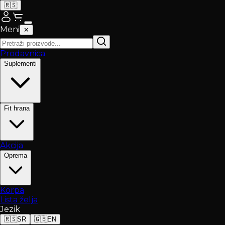
🇷🇸
Meni
✕
Prodavnica
Suplementi
Fit hrana
Akcija
Oprema
Korpa
Lista želja
Jezik
🇷🇸
SR
🇬🇧
EN