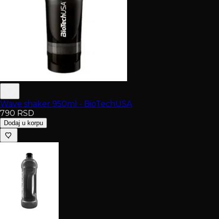
Wave shaker 950ml - BioTechUSA
790
RSD
Dodaj u korpu