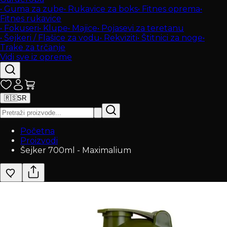
•
Guma za zube
•
Rukavice za boks
•
Fitnes oprema
•
Fitnes rukavice
•
Fokuseri
•
Klupe
•
Majice
•
Pojasevi za teretanu
•
Šejkeri / Flašice za vodu
•
Rekviziti
•
Štitnici za noge
•
Trake za trčanje
Vidi sve iz opreme
🇷🇸
SR
Početna
Proizvodi
Šejker 700ml - Maximalium