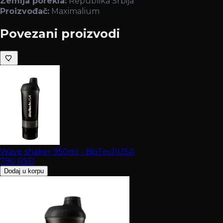
Zemlja porekla:
Republika Srbija
Proizvođač:
Maximalium
Povezani proizvodi
Wave shaker 950ml - BioTechUSA
790
RSD
Dodaj u korpu