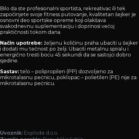
Bilo da ste profesionalni sportista, rekreativac ili tek
započinjete svoje fitness putovanje, kvalitetan šejker je
osnovni deo sportske opreme koji olakšava
svakodnevnu suplementaciju i doprinosi većoj
praktičnosti tokom dana.
Način upotrebe:
željenu količinu praha ubaciti u šejker
i dodati mu tečnost po želji. Ubaciti metalnu spiralu i
energično tresti bocu 45 sekundi da se sastojci dobro
sjedine.
Sastav:
telo – polipropilen (PP) dozvoljeno za
mikrotalasnu pećnicu, poklopac – polietilen (PE) nije za
mikrotalasnu pećnicu.
Uvoznik:
Explode d.o.o.