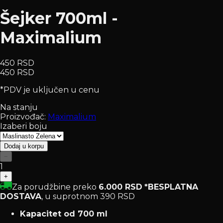
Šejker 700ml -
Maximalium
450 RSD
450 RSD
*PDV je uključen u cenu
Na stanju
Proizvođač:
Maximalium
Izaberi boju
Dodaj u korpu
−
1
+
Za porudžbine preko
6.000 RSD
*BESPLATNA
DOSTAVA
, u suprotnom 390 RSD
Kapacitet od 700 ml