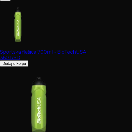
Sportska flašica 700ml - BioTechUSA
360
RSD
Dodaj u korpu