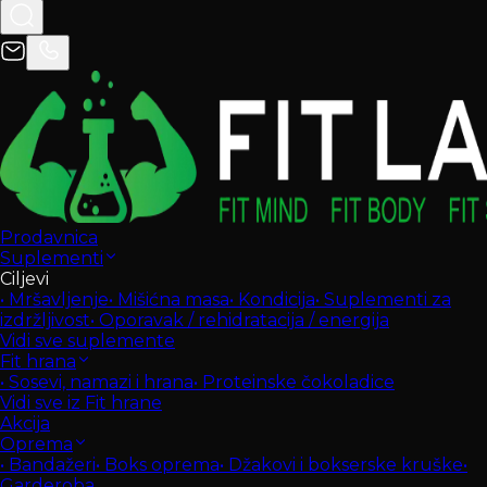
Prodavnica
Suplementi
Ciljevi
•
Mršavljenje
•
Mišićna masa
•
Kondicija
•
Suplementi za
izdržljivost
•
Oporavak / rehidratacija / energija
Vidi sve suplemente
Fit hrana
•
Sosevi, namazi i hrana
•
Proteinske čokoladice
Vidi sve iz Fit hrane
Akcija
Oprema
•
Bandažeri
•
Boks oprema
•
Džakovi i bokserske kruške
•
Garderoba