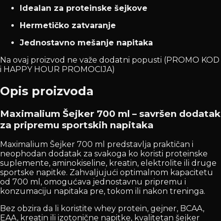
Idealan za proteinske šejkove
Hermetičko zatvaranje
Jednostavno mešanje napitaka
Na ovaj proizvod ne važe dodatni popusti (PROMO KOD
i HAPPY HOUR PROMOCIJA)
Opis proizvoda
Maximalium Šejker 700 ml – savršen dodatak
za pripremu sportskih napitaka
Maximalium Šejker 700 ml predstavlja praktičan i
neophodan dodatak za svakoga ko koristi proteinske
suplemente, aminokiseline, kreatin, elektrolite ili druge
sportske napitke. Zahvaljujući optimalnom kapacitetu
od 700 ml, omogućava jednostavnu pripremu i
konzumaciju napitaka pre, tokom ili nakon treninga.
Bez obzira da li koristite whey protein, gejner, BCAA,
EAA, kreatin ili izotonične napitke, kvalitetan šejker