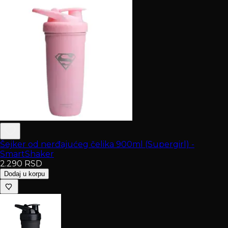
Šejker od nerđajućeg čelika 900ml (Supergirl) -
SmartShaker
2.290
RSD
Dodaj u korpu