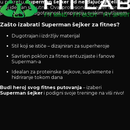
u pokretu,
Superman šejker od nerđajućeg čelika
je
tvoj idealan saputnik. Ovaj profesionalni šejker donosi
pouzdanost, dugotrajnost i inspiraciju svakim gutljajem.
Zašto izabrati Superman šejker za fitnes?
Dugotrajan i izdržljiv materijal
Stil koji se ističe – dizajniran za superheroje
Savršen poklon za fitnes entuzijaste i fanove
Superman-a
Idealan za proteinske šejkove, suplemente i
hidriranje tokom dana
Budi heroj svog fitnes putovanja
– izaberi
Superman šejker
i podigni svoje treninge na viši nivo!