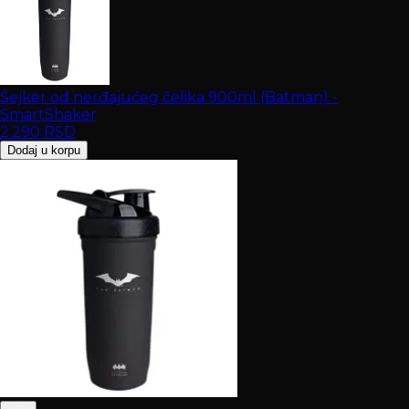
Šejker od nerđajućeg čelika 900ml (Batman) -
SmartShaker
2.290
RSD
Dodaj u korpu