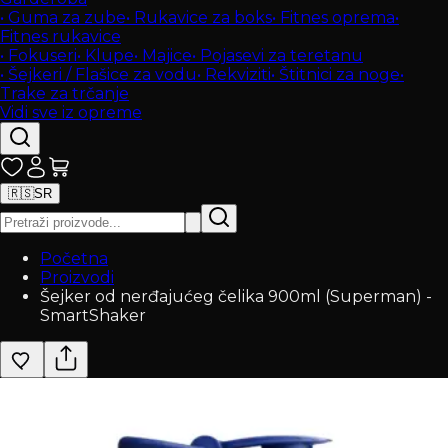
•
Guma za zube
•
Rukavice za boks
•
Fitnes oprema
•
Fitnes rukavice
•
Fokuseri
•
Klupe
•
Majice
•
Pojasevi za teretanu
•
Šejkeri / Flašice za vodu
•
Rekviziti
•
Štitnici za noge
•
Trake za trčanje
Vidi sve iz opreme
🇷🇸
SR
Početna
Proizvodi
Šejker od nerđajućeg čelika 900ml (Superman) -
SmartShaker