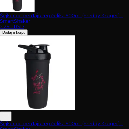
Šejker od nerđajućeg čelika 900ml (Freddy Kruger) -
SmartShaker
2.290
RSD
Dodaj u korpu
Šejker od nerđajućeg čelika 900ml (Freddy Kruger) -