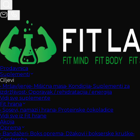
Prodavnica
Suplementi
Ciljevi
•
Mršavljenje
•
Mišićna masa
•
Kondicija
•
Suplementi za
izdržljivost
•
Oporavak / rehidratacija / energija
Vidi sve suplemente
Fit hrana
•
Sosevi, namazi i hrana
•
Proteinske čokoladice
Vidi sve iz Fit hrane
Akcija
Oprema
•
Bandažeri
•
Boks oprema
•
Džakovi i bokserske kruške
•
Garderoba