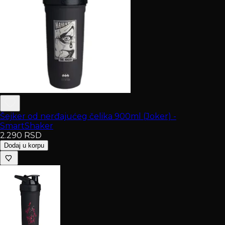
Šejker od nerđajućeg čelika 900ml (Joker) -
SmartShaker
2.290
RSD
Dodaj u korpu