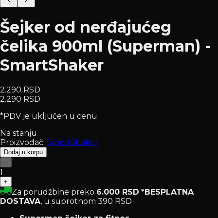
Šejker od nerđajućeg
čelika 900ml (Superman) -
SmartShaker
2.290 RSD
2.290 RSD
*PDV je uključen u cenu
Na stanju
Proizvođač:
SmartShaker
Dodaj u korpu
−
1
+
Za porudžbine preko
6.000 RSD
*BESPLATNA
DOSTAVA
, u suprotnom 390 RSD