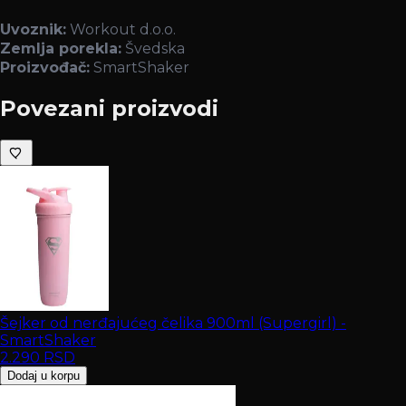
Uvoznik:
Workout d.o.o.
Zemlja porekla:
Švedska
Proizvođač:
SmartShaker
Povezani proizvodi
Šejker od nerđajućeg čelika 900ml (Supergirl) -
SmartShaker
2.290
RSD
Dodaj u korpu