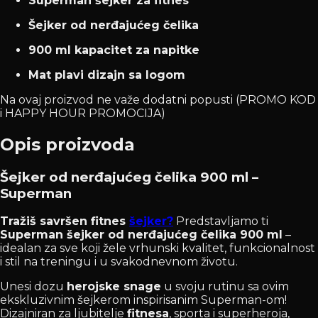
Superman šejker za fitnes
Šejker od nerđajućeg čelika
900 ml kapacitet za napitke
Mat plavi dizajn sa logom
Na ovaj proizvod ne važe dodatni popusti (PROMO KOD
i HAPPY HOUR PROMOCIJA)
Opis proizvoda
Šejker od nerđajućeg čelika 900 ml –
Superman
Tražiš savršen fitnes
šejker?
Predstavljamo ti
Superman šejker od nerđajućeg čelika 900 ml
–
idealan za sve koji žele vrhunski kvalitet, funkcionalnost
i stil na treningu i u svakodnevnom životu.
Unesi dozu
herojske snage
u svoju rutinu sa ovim
ekskluzivnim šejkerom inspirisanim Superman-om!
Dizajniran za ljubitelje
fitnesa
, sporta i superheroja,