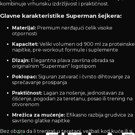
kombinuje vrhunsku izdržljivost i praktičnost.
Glavne karakteristike Superman šejkera:
Materijal:
Premium nerđajući čelik visoke
otpornosti
Kapacitet:
Veliki volumen od 900 ml za proteinske
napitke, pre-workout formule i suplemente
Dizajn:
Elegantna plava završna obrada sa
originalnim "Superman" logotipom
Poklopac:
Siguran zatvarač i čvrsto dihtovanje za
sprečavanje prosipanja
Praktičnost:
Lagan za nošenje, jednostavan za
čišćenje, pogodan za teretanu, posao ili trening na
otvorenom
Mrežica za mućenje:
Efikasno razbija grudvice za
savršeno glatke napitke
Bez obzira da li treniraš u teretani, vežbaš kod kuće ili si