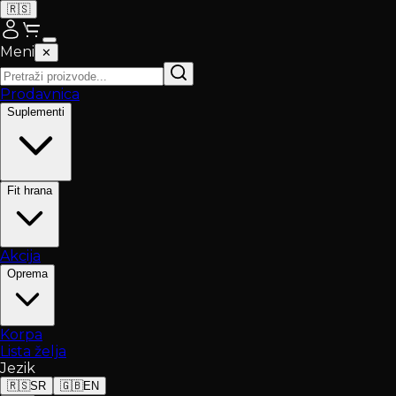
🇷🇸
Meni
✕
Prodavnica
Suplementi
Fit hrana
Akcija
Oprema
Korpa
Lista želja
Jezik
🇷🇸
SR
🇬🇧
EN