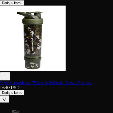
Dodaj u korpu
Šejker maskirni 750ml + 200ml - SmartShaker
1.690
RSD
Dodaj u korpu