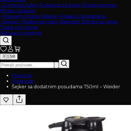
•
Guma za zube
•
Rukavice za boks
•
Fitnes oprema
•
Fitnes rukavice
•
Fokuseri
•
Klupe
•
Majice
•
Pojasevi za teretanu
•
Šejkeri / Flašice za vodu
•
Rekviziti
•
Štitnici za noge
•
Trake za trčanje
Vidi sve iz opreme
🇷🇸
SR
Početna
Proizvodi
Šejker sa dodatnim posudama 750ml – Weider