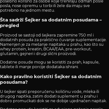
posebno korisno za osobe koje treniraju odmah posle
posla, nose opremu u torbi ili žele da imaju sve
potrebno na jednom mestu.
Šta sadrži Šejker sa dodatnim posudama –
pregled
Proizvod se sastoji od šejkera zapremine 750 ml i
dodatnih posuda za praktično čuvanje suplementacije.
Namenjen je za mešanje napitaka u prahu, kao što su
whey protein, kreatin, BCAA/EAA, pre-workout,
glutamin, gejneri i drugi slični proizvodi.
Dodatne posude mogu se koristiti za prah, kapsule,
tablete ili manje porcije dodataka ishrani.
Kako pravilno koristiti Šejker sa dodatnim
posudama?
U šejker sipati preporučenu količinu vode, mleka ili
drugog napitka, zatim dodati suplement u prahu i
dobro promućkati dok se ne dobije ujednačen napitak.