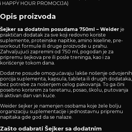
i HAPPY HOUR PROMOCIJA)
Opis proizvoda
Šejker sa dodatnim posudama 750ml – Weider
je
praktičan dodatak za sve koji redovno koriste
suplemente, proteinske napitke, amino kiseline, pre-
workout formule ili druge proizvode u prahu.
Zahvaljujući zapremini od 750 ml, pogodan je za
pripremu šejkova pre ili posle treninga, kao i za
korišćenje tokom dana.
Dodatne posude omogućavaju lakše nošenje odvojenih
porcija suplementa, kapsula, tableta ili drugih dodataka,
bez potrebe za nošenjem celog pakovanja. To ga čini
posebno korisnim za teretanu, posao, školu, putovanja
ili aktivan dan van kuće.
Weider šejker je namenjen osobama koje žele bolju
organizaciju suplementacije i jednostavnu pripremu
napitaka gde god da se nalaze.
Zašto odabrati Šejker sa dodatnim