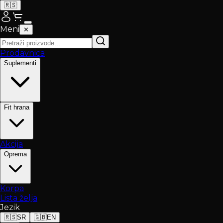
🇷🇸
Meni
✕
Prodavnica
Suplementi
Fit hrana
Akcija
Oprema
Korpa
Lista želja
Jezik
🇷🇸
SR
🇬🇧
EN