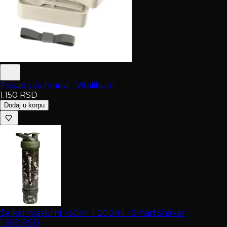
Posuda za hranu - Vitalikum
1.150
RSD
Dodaj u korpu
Šejker maskirni 750ml + 200ml - SmartShaker
1.690
RSD