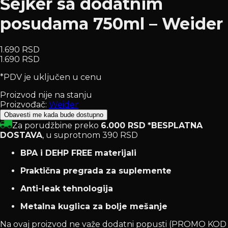
Šejker sa dodatnim
posudama 750ml – Weider
1.690 RSD
1.690 RSD
*PDV je uključen u cenu
Proizvod nije na stanju
Proizvođač:
Weider
Obavesti me kada bude dostupno
Za porudžbine preko
6.000 RSD
*BESPLATNA
DOSTAVA
, u suprotnom 390 RSD
BPA i DEHP FREE materijali
Praktična pregrada za suplemente
Anti-leak tehnologija
Metalna kuglica za bolje mešanje
Na ovaj proizvod ne važe dodatni popusti (PROMO KOD