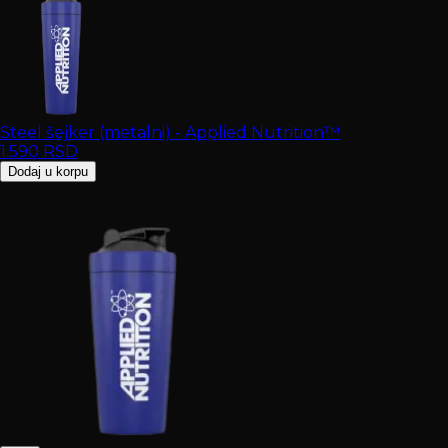
Steel šejker (metalni) - Applied Nutrition™
1.590
RSD
Dodaj u korpu