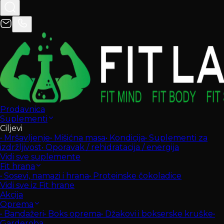
Prodavnica
Suplementi
Ciljevi
•
Mršavljenje
•
Mišićna masa
•
Kondicija
•
Suplementi za
izdržljivost
•
Oporavak / rehidratacija / energija
Vidi sve suplemente
Fit hrana
•
Sosevi, namazi i hrana
•
Proteinske čokoladice
Vidi sve iz Fit hrane
Akcija
Oprema
•
Bandažeri
•
Boks oprema
•
Džakovi i bokserske kruške
•
Garderoba