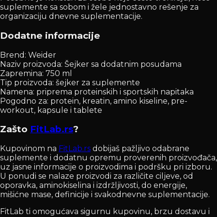
suplemente sa sobom i žele jednostavno rešenje za
organizaciju dnevne suplementacije.
Dodatne informacije
Brend: Weider
Naziv proizvoda: Šejker sa dodatnim posudama
Zapremina: 750 ml
Tip proizvoda: šejker za suplemente
Namena: priprema proteinskih i sportskih napitaka
Pogodno za: protein, kreatin, amino kiseline, pre-
workout, kapsule i tablete
Zašto
FitLab.rs
?
Kupovinom na
FitLab.rs
dobijaš pažljivo odabrane
suplemente i dodatnu opremu proverenih proizvođača,
uz jasne informacije o proizvodima i podršku pri izboru.
U ponudi se nalaze proizvodi za različite ciljeve, od
oporavka, aminokiselina i izdržljivosti, do energije,
mišićne mase, definicije i svakodnevne suplementacije.
FitLab ti omogućava sigurnu kupovinu, brzu dostavu i