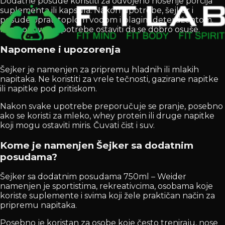
Dodatne posude koristiti za odvojeno nošenje porcija
suplementa ili kapsula. Nakon upotrebe, šejker i
posude oprati toplom vodom i blagim deterdžentom.
Pre ponovne upotrebe ostaviti da se dobro osuše.
Napomene i upozorenja
Šejker je namenjen za pripremu hladnih ili mlakih
napitaka. Ne koristiti za vrele tečnosti, gazirane napitke
ili napitke pod pritiskom.
Nakon svake upotrebe preporučuje se pranje, posebno
ako se koristi za mleko, whey protein ili druge napitke
koji mogu ostaviti miris. Čuvati čist i suv.
Kome je namenjen Šejker sa dodatnim
posudama?
Šejker sa dodatnim posudama 750ml – Weider
namenjen je sportistima, rekreativcima, osobama koje
koriste suplemente i svima koji žele praktičan način za
pripremu napitaka.
Posebno je koristan za osobe koje često treniraju, nose