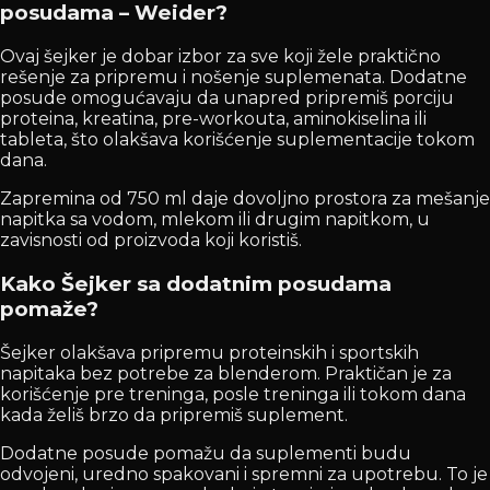
posudama – Weider?
Ovaj šejker je dobar izbor za sve koji žele praktično
rešenje za pripremu i nošenje suplemenata. Dodatne
posude omogućavaju da unapred pripremiš porciju
proteina, kreatina, pre-workouta, aminokiselina ili
tableta, što olakšava korišćenje suplementacije tokom
dana.
Zapremina od 750 ml daje dovoljno prostora za mešanje
napitka sa vodom, mlekom ili drugim napitkom, u
zavisnosti od proizvoda koji koristiš.
Kako Šejker sa dodatnim posudama
pomaže?
Šejker olakšava pripremu proteinskih i sportskih
napitaka bez potrebe za blenderom. Praktičan je za
korišćenje pre treninga, posle treninga ili tokom dana
kada želiš brzo da pripremiš suplement.
Dodatne posude pomažu da suplementi budu
odvojeni, uredno spakovani i spremni za upotrebu. To je