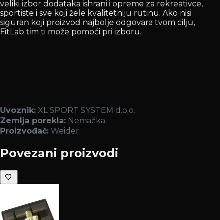
veliki izbor dodataka ishrani i opreme za rekreativce,
sportiste i sve koji žele kvalitetniju rutinu. Ako nisi
siguran koji proizvod najbolje odgovara tvom cilju,
FitLab tim ti može pomoći pri izboru.
Uvoznik:
XL SPORT SYSTEM d.o.o.
Zemlja porekla:
Nemačka
Proizvođač:
Weider
Povezani proizvodi