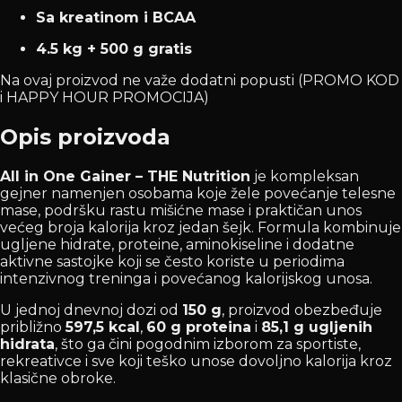
Sa kreatinom i BCAA
4.5 kg + 500 g gratis
Na ovaj proizvod ne važe dodatni popusti (PROMO KOD
i HAPPY HOUR PROMOCIJA)
Opis proizvoda
All in One Gainer – THE Nutrition
je kompleksan
gejner namenjen osobama koje žele povećanje telesne
mase, podršku rastu mišićne mase i praktičan unos
većeg broja kalorija kroz jedan šejk. Formula kombinuje
ugljene hidrate, proteine, aminokiseline i dodatne
aktivne sastojke koji se često koriste u periodima
intenzivnog treninga i povećanog kalorijskog unosa.
U jednoj dnevnoj dozi od
150 g
, proizvod obezbeđuje
približno
597,5 kcal
,
60 g proteina
i
85,1 g ugljenih
hidrata
, što ga čini pogodnim izborom za sportiste,
rekreativce i sve koji teško unose dovoljno kalorija kroz
klasične obroke.