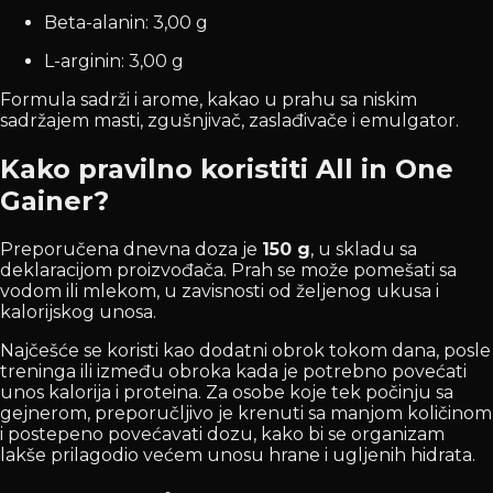
Beta-alanin: 3,00 g
L-arginin: 3,00 g
Formula sadrži i arome, kakao u prahu sa niskim
sadržajem masti, zgušnjivač, zaslađivače i emulgator.
Kako pravilno koristiti All in One
Gainer?
Preporučena dnevna doza je
150 g
, u skladu sa
deklaracijom proizvođača. Prah se može pomešati sa
vodom ili mlekom, u zavisnosti od željenog ukusa i
kalorijskog unosa.
Najčešće se koristi kao dodatni obrok tokom dana, posle
treninga ili između obroka kada je potrebno povećati
unos kalorija i proteina. Za osobe koje tek počinju sa
gejnerom, preporučljivo je krenuti sa manjom količinom
i postepeno povećavati dozu, kako bi se organizam
lakše prilagodio većem unosu hrane i ugljenih hidrata.