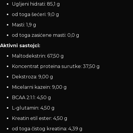
Ugljeni hidrati: 85,1 g
od toga šećeri: 9,0 g
Masti: 1,9 g
od toga zasićene masti: 0,0 g
Aktivni sastojci:
Maltodekstrin: 67,50 g
Koncentrat proteina surutke: 37,50 g
Dekstroza: 9,00 g
Micelarni kazein: 9,00 g
BCAA 2:1:1: 4,50 g
L-glutamin: 4,50 g
Kreatin etil ester: 4,50 g
od toga čistog kreatina: 4,39 g