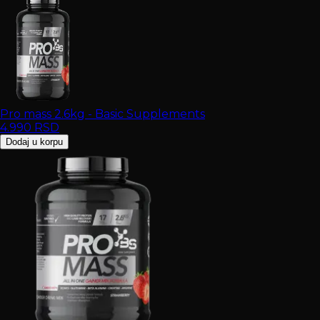
Pro mass 2.6kg - Basic Supplements
4.990
RSD
Dodaj u korpu