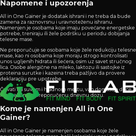
Napomene i upozorenja
All in One Gainer je dodatak ishrani i ne treba da bude
zamena za raznovrsnu i uravnoteženu ishranu.
Namenjen je osobama koje imaju povećane energetske
potrebe, treniraju ili žele podršku u periodu dobijanja
telesne mase.
Ne preporučuje se osobama koje žele redukciju telesne
mase, kao ni osobama koje moraju strogo kontrolisati
unos ugljenih hidrata ili šećera, osim uz savet stručnog
lica. Osobe alergične na mleko, laktozu ili sastojke iz
proteina surutke i kazeina treba pažljivo da provere
deklaraciju pre upotrebe.
Čuvati na suvom i hladnom mestu, van domašaja dece.
Ne prekoračiti preporučenu dnevnu dozu.
Kome je namenjen All in One
Gainer?
All in One Gainer je namenjen osobama koje žele