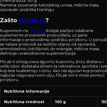
Dnevna doza: 150 g
Namena: povećanje kalorijskog unosa, mišićna masa,
oporavak i podrška treningu
Zašto
FitLab.rs
?
Kupovinom na
FitLab.rs
dobijaš pažljivo odabrane
suplemente proverenih proizvođača, uz jasne
informacije o proizvodima i podršku pri izboru. U ponudi
se nalaze proizvodi za različite ciljeve, od oporavka,
aminokiselina i izdržljivosti, do energije, mišićne mase,
definicije i svakodnevne suplementacije.
FitLab ti omogućava sigurnu kupovinu, brzu dostavu i
veliki izbor dodataka ishrani za rekreativce, sportiste i sve
koji žele kvalitetniju rutinu. Ako nisi siguran koji proizvod
najbolje odgovara tvom cilju, FitLab tim ti može pomoći
pri izboru.
Nutritivne informacije
Nutritivna vrednost
100 g
15