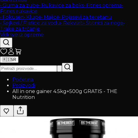
•
Guma za zube
•
Rukavice za boks
•
Fitnes oprema
•
Fitnes rukavice
•
Fokuseri
•
Klupe
•
Majice
•
Pojasevi za teretanu
•
Šejkeri / Flašice za vodu
•
Rekviziti
•
Štitnici za noge
•
Trake za trčanje
Vidi sve iz opreme
🇷🇸
SR
Početna
Proizvodi
All in one gainer 4.5kg+500g GRATIS - THE
Nutrition