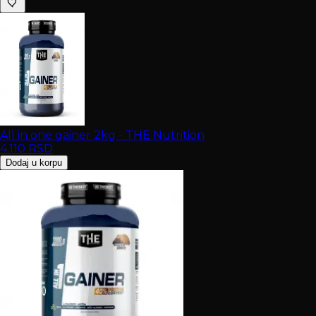
All in one gainer 2kg - THE Nutrition
4.110
RSD
Dodaj u korpu