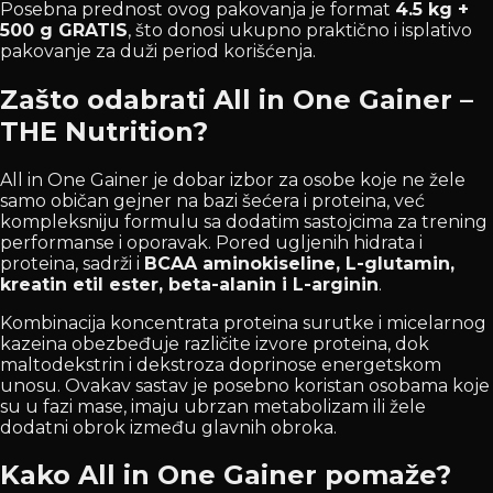
Posebna prednost ovog pakovanja je format
4.5 kg +
500 g GRATIS
, što donosi ukupno praktično i isplativo
pakovanje za duži period korišćenja.
Zašto odabrati All in One Gainer –
THE Nutrition?
All in One Gainer je dobar izbor za osobe koje ne žele
samo običan gejner na bazi šećera i proteina, već
kompleksniju formulu sa dodatim sastojcima za trening
performanse i oporavak. Pored ugljenih hidrata i
proteina, sadrži i
BCAA aminokiseline, L-glutamin,
kreatin etil ester, beta-alanin i L-arginin
.
Kombinacija koncentrata proteina surutke i micelarnog
kazeina obezbeđuje različite izvore proteina, dok
maltodekstrin i dekstroza doprinose energetskom
unosu. Ovakav sastav je posebno koristan osobama koje
su u fazi mase, imaju ubrzan metabolizam ili žele
dodatni obrok između glavnih obroka.
Kako All in One Gainer pomaže?