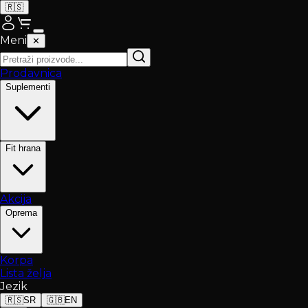
🇷🇸
Meni
✕
Prodavnica
Suplementi
Fit hrana
Akcija
Oprema
Korpa
Lista želja
Jezik
🇷🇸
SR
🇬🇧
EN