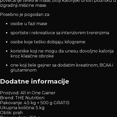
povećanje telesne mase, bolji kalorijski unos i podršku u
izgradnji mišićne mase.
Posebno je pogodan za:
osobe u fazi mase
sportiste i rekreativce sa intenzivnim treninzima
osobe koje teško dobijaju kilograme
korisnike koji ne mogu da unesu dovoljno kalorija
kroz klasične obroke
one koji žele gejner sa dodatim kreatinom, BCAA i
glutaminom
Dodatne informacije
Proizvod: All in One Gainer
Brend: THE Nutrition
Pakovanje: 4.5 kg + 500 g GRATIS
Ukupna količina: 5 kg
Oblik: prah