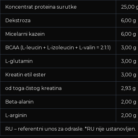
Koncentrat proteina surutke
25,00 
Dekstroza
6,00 g
Micelarni kazein
6,00 g
BCAA (L-leucin + L-izoleucin + L-valin = 2:1:1)
3,00 g
L-glutamin
3,00 g
Kreatin etil ester
3,00 g
od toga čistog kreatina
2,93 g
Beta-alanin
2,00 g
L-arginin
2,00 g
RU – referentni unos za odrasle. *RU nije ustanovljen.