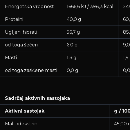
Energetska vrednost
1666,6 kJ / 398,3 kcal
249
Proteini
40,0 g
60
Ugljeni hidrati
56,7 g
85,
od toga šećeri
6,0 g
9,0
Masti
1,3 g
1,9
od toga zasićene masti
0,0 g
0,0
Sadržaj aktivnih sastojaka
Aktivni sastojak
g / 10
Maltodekstrin
45,00 