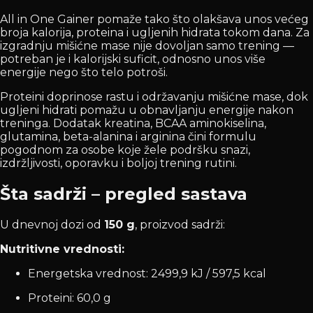
All in One Gainer pomaže tako što olakšava unos većeg
broja kalorija, proteina i ugljenih hidrata tokom dana. Za
izgradnju mišićne mase nije dovoljan samo trening —
potreban je i kalorijski suficit, odnosno unos više
energije nego što telo potroši.
Proteini doprinose rastu i održavanju mišićne mase, dok
ugljeni hidrati pomažu u obnavljanju energije nakon
treninga. Dodatak kreatina, BCAA aminokiselina,
glutamina, beta-alanina i arginina čini formulu
pogodnom za osobe koje žele podršku snazi,
izdržljivosti, oporavku i boljoj trening rutini.
Šta sadrži – pregled sastava
U dnevnoj dozi od
150 g
, proizvod sadrži:
Nutritivne vrednosti:
Energetska vrednost: 2499,9 kJ / 597,5 kcal
Proteini: 60,0 g