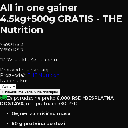
All in one gainer
4.5kg+500g GRATIS - THE
Nutrition
7.690 RSD
7.690 RSD
*PDV je uključen u cenu
Proizvod nije na stanju
Proizvođač:
THE Nutrition
Izaberi ukus
Obavesti me kada bude dostupno
Za porudžbine preko
6.000 RSD
*BESPLATNA
DOSTAVA
, u suprotnom 390 RSD
Gejner za mišićnu masu
60 g proteina po dozi