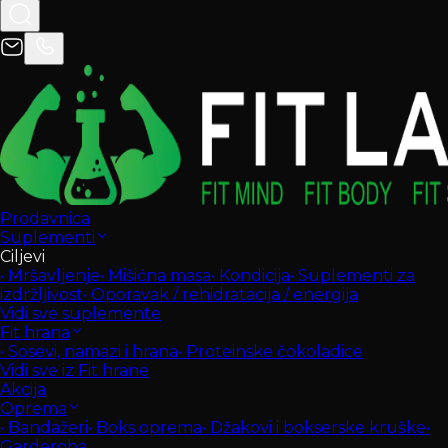
Prodavnica
Suplementi
Ciljevi
•
Mršavljenje
•
Mišićna masa
•
Kondicija
•
Suplementi za
izdržljivost
•
Oporavak / rehidratacija / energija
Vidi sve suplemente
Fit hrana
•
Sosevi, namazi i hrana
•
Proteinske čokoladice
Vidi sve iz Fit hrane
Akcija
Oprema
•
Bandažeri
•
Boks oprema
•
Džakovi i bokserske kruške
•
Garderoba