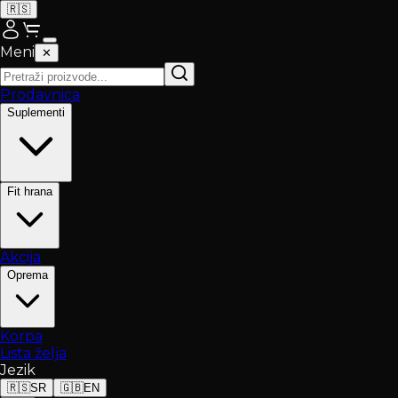
🇷🇸
Meni
✕
Prodavnica
Suplementi
Fit hrana
Akcija
Oprema
Korpa
Lista želja
Jezik
🇷🇸
SR
🇬🇧
EN