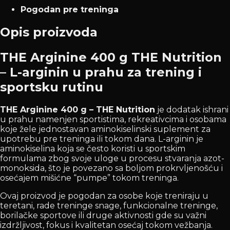
Pogodan pre treninga
Opis proizvoda
THE Arginine 400 g THE Nutrition
– L-arginin u prahu za trening i
sportsku rutinu
THE Arginine 400 g – THE Nutrition
je dodatak ishrani
u prahu namenjen sportistima, rekreativcima i osobama
koje žele jednostavan aminokiselinski suplement za
upotrebu pre treninga ili tokom dana. L-arginin je
aminokiselina koja se često koristi u sportskim
formulama zbog svoje uloge u procesu stvaranja azot-
monoksida, što je povezano sa boljom prokrvljenošću i
osećajem mišićne “pumpe” tokom treninga.
Ovaj proizvod je pogodan za osobe koje treniraju u
teretani, rade treninge snage, funkcionalne treninge,
borilačke sportove ili druge aktivnosti gde su važni
izdržljivost, fokus i kvalitetan osećaj tokom vežbanja.