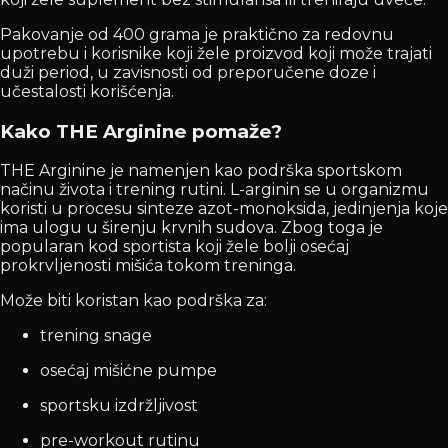
Pakovanje od 400 grama je praktično za redovnu
upotrebu i korisnike koji žele proizvod koji može trajati
duži period, u zavisnosti od preporučene doze i
učestalosti korišćenja.
Kako THE Arginine pomaže?
THE Arginine je namenjen kao podrška sportskom
načinu života i trening rutini. L-arginin se u organizmu
koristi u procesu sinteze azot-monoksida, jedinjenja koje
ima ulogu u širenju krvnih sudova. Zbog toga je
popularan kod sportista koji žele bolji osećaj
prokrvljenosti mišića tokom treninga.
Može biti koristan kao podrška za:
trening snage
osećaj mišićne pumpe
sportsku izdržljivost
pre-workout rutinu