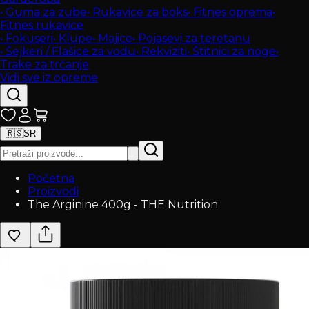
•
Guma za zube
•
Rukavice za boks
•
Fitnes oprema
•
Fitnes rukavice
•
Fokuseri
•
Klupe
•
Majice
•
Pojasevi za teretanu
•
Šejkeri / Flašice za vodu
•
Rekviziti
•
Štitnici za noge
•
Trake za trčanje
Vidi sve iz opreme
🇷🇸
SR
Početna
Proizvodi
The Arginine 400g - THE Nutrition