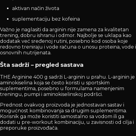
aktivan način života
suplementaciju bez kofeina
Važno je naglasiti da arginin nije zamena za kvalitetan
trening, dobru ishranu i odmor. Najbolje se uklapa kao
dodatak već sređenoj rutini, posebno kod osoba koje
redovno treniraju i vode računa o unosu proteina, vode i
osnovnih nutrijenata.
Šta sadrži – pregled sastava
THE Arginine 400 g sadrži L-arginin u prahu. L-arginin je
aminokiselina koja se često koristi u sportskim
suplementima, posebno u formulama namenjenim
treningu, pumpi i aminokiselinskoj podršci.
Prednost ovakvog proizvoda je jednostavan sastav i
mogućnost kombinovanja sa drugim suplementima.
Korisnik ga može koristiti samostalno sa vodom ili ga
dodati u pre-workout kombinaciju, u zavisnosti od cilja i
preporuke proizvođača.