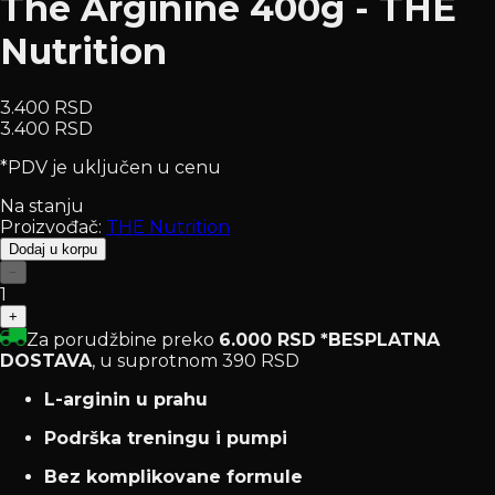
The Arginine 400g - THE
Nutrition
3.400 RSD
3.400 RSD
*PDV je uključen u cenu
Na stanju
Proizvođač:
THE Nutrition
Dodaj u korpu
−
1
+
Za porudžbine preko
6.000 RSD
*BESPLATNA
DOSTAVA
, u suprotnom 390 RSD
L-arginin u prahu
Podrška treningu i pumpi
Bez komplikovane formule