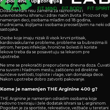
Napomene i upozorenja
Dodaci ishrani nisu zamena za raznovrsnu i
uravnoteženu ishranu i zdrav način života. Proizvod nije
namenjen deci, osobama mlađim od 18 godina,
trudnicama, dojiljama i osobama preosetljivim na neki od
sastojaka.
Osobe koje imaju nizak ili visok krvni pritisak,
kardiovaskularne probleme, probleme sa bubrezima ili
jetrom, herpes infekcije, hronične bolesti ili koriste
lekove treba da se posavetuju sa lekarom pre
upotrebe.
Ne sme se prekoračiti preporučena dnevna doza. Čuvati
na suvom i hladnom mestu, zaštićeno od direktne
sunčeve svetlosti, toplote i vlage, van domašaja dece.
Nakon upotrebe dobro zatvoriti pakovanje.
Kome je namenjen THE Arginine 400 g?
THE Arginine je namenjen odraslim osobama koje
redovno treniraju i žele dodatak ishrani sa L-argininom.
Pogodan je za sportiste, rekreativce, vežbače u teretani