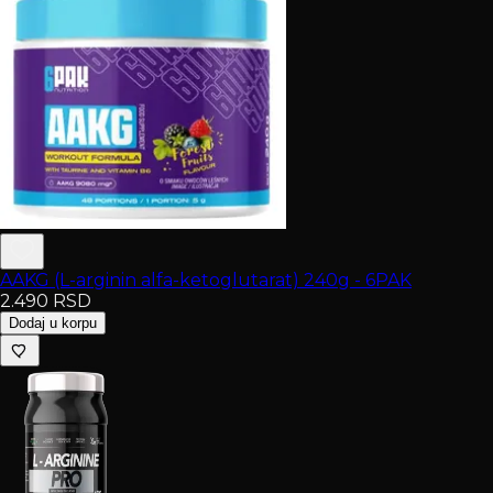
AAKG (L-arginin alfa-ketoglutarat) 240g - 6PAK
2.490
RSD
Dodaj u korpu