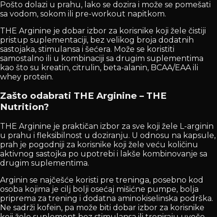
Pošto dolazi u prahu, lako se dozira i može se pomešati
sa vodom, sokom ili pre-workout napitkom.
THE Arginine je dobar izbor za korisnike koji žele čistiji
pristup suplementaciji, bez velikog broja dodatnih
sastojaka, stimulansa i šećera. Može se koristiti
samostalno ili u kombinaciji sa drugim suplementima
kao što su kreatin, citrulin, beta-alanin, BCAA/EAA ili
whey protein.
Zašto odabrati THE Arginine – THE
Nutrition?
THE Arginine je praktičan izbor za sve koji žele L-arginin
u prahu i fleksibilnost u doziranju. U odnosu na kapsule,
prah je pogodniji za korisnike koji žele veću količinu
aktivnog sastojka po upotrebi i lakše kombinovanje sa
drugim suplementima.
Arginin se najčešće koristi pre treninga, posebno kod
osoba kojima je cilj bolji osećaj mišićne pumpe, bolja
priprema za trening i dodatna aminokiselinska podrška.
Ne sadrži kofein, pa može biti dobar izbor za korisnike
koji žele suplement bez stimulansa ili treniraju uveče.