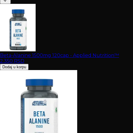
Beta-Alanine 1500mg 120cap - Applied Nutrition™
2.350
RSD
Dodaj u korpu