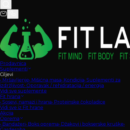
Prodavnica
Suplementi
Ciljevi
•
Mršavljenje
•
Mišićna masa
•
Kondicija
•
Suplementi za
izdržljivost
•
Oporavak / rehidratacija / energija
Vidi sve suplemente
Fit hrana
•
Sosevi, namazi i hrana
•
Proteinske čokoladice
Vidi sve iz Fit hrane
Akcija
Oprema
•
Bandažeri
•
Boks oprema
•
Džakovi i bokserske kruške
•
Garderoba