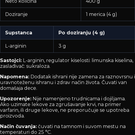
Neto količina
400 g
Doziranje
1 merica (4 g)
Supstanca
Po doziranju (4 g)
L-arginin
3 g
Sastojci:
L-arginin, regulator kiselosti: limunska kiselina,
zaslađivač: sukraloza.
Napomena:
Dodatak ishrani nije zamena za raznovrsnu i
uravnoteženu ishranu i zdrav način života. Čuvati van
domašaja dece.
Upozorenje:
Nije namenjeno trudnicama i dojiljama.
Ako uzimate lekove za zgrušavanje krvi, na primer
varfarin, ili druge lekove, ne preporučuje se upotreba
proizvoda.
Način čuvanja:
čuvati na tamnom i suvom mestu na
temperaturi do 25 °C.