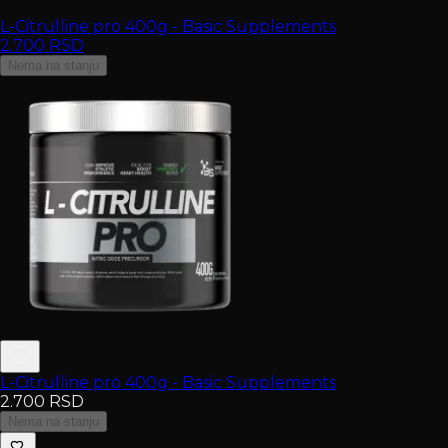
L-Citrulline pro 400g - Basic Supplements
2.700
RSD
Nema na stanju
L-Citrulline pro 400g - Basic Supplements
2.700
RSD
Nema na stanju