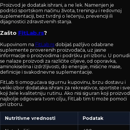
Proizvod je dodatak ishrani, a ne lek. Namenjen je
podršci sportskom načinu života, treningu i redovnoj
suplementaciji, bez tvrdnji o lečenju, prevenciji ili
dijagnostici zdravstvenih stanja.
Zašto
FitLab.rs
?
Kupovinom na
FitLab.rs
dobijaš pažljivo odabrane
suplemente proverenih proizvođača, uz jasne
informacije o proizvodima i podršku pri izboru. U ponudi
se nalaze proizvodi za različite ciljeve, od oporavka,
aminokiselina i izdržljivosti, do energije, mišićne mase,
definicije i svakodnevne suplementacije.
FitLab ti omogućava sigurnu kupovinu, brzu dostavu i
veliki izbor dodataka ishrani za rekreativce, sportiste i sve
koji žele kvalitetniju rutinu. Ako nisi siguran koji proizvod
najbolje odgovara tvom cilju, FitLab tim ti može pomoći
pri izboru.
Nutritivne vrednosti
Podatak