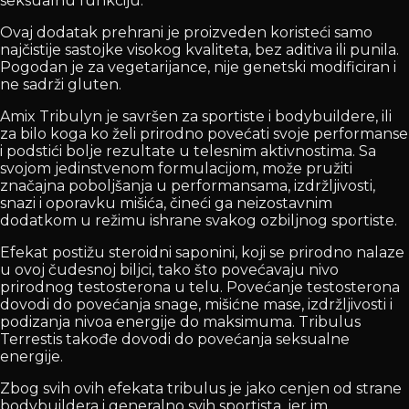
seksualnu funkciju.
Ovaj dodatak prehrani je proizveden koristeći samo
najčistije sastojke visokog kvaliteta, bez aditiva ili punila.
Pogodan je za vegetarijance, nije genetski modificiran i
ne sadrži gluten.
Amix Tribulyn je savršen za sportiste i bodybuildere, ili
za bilo koga ko želi prirodno povećati svoje performanse
i podstići bolje rezultate u telesnim aktivnostima. Sa
svojom jedinstvenom formulacijom, može pružiti
značajna poboljšanja u performansama, izdržljivosti,
snazi i oporavku mišića, čineći ga neizostavnim
dodatkom u režimu ishrane svakog ozbiljnog sportiste.
Efekat postižu steroidni saponini, koji se prirodno nalaze
u ovoj čudesnoj biljci, tako što povećavaju nivo
prirodnog testosterona u telu. Povećanje testosterona
dovodi do povećanja snage, mišićne mase, izdržljivosti i
podizanja nivoa energije do maksimuma. Tribulus
Terrestis takođe dovodi do povećanja seksualne
energije.
Zbog svih ovih efekata tribulus je jako cenjen od strane
bodybuildera i generalno svih sportista, jer im