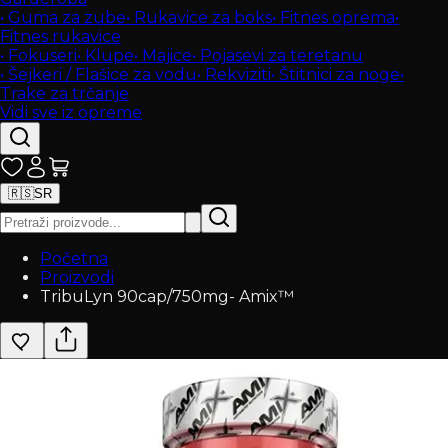
•
Guma za zube
•
Rukavice za boks
•
Fitnes oprema
•
Fitnes rukavice
•
Fokuseri
•
Klupe
•
Majice
•
Pojasevi za teretanu
•
Šejkeri / Flašice za vodu
•
Rekviziti
•
Štitnici za noge
•
Trake za trčanje
Vidi sve iz opreme
🇷🇸
SR
Početna
Proizvodi
TribuLyn 90cap/750mg- Amix™