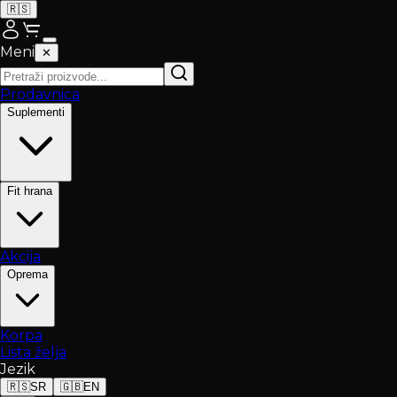
🇷🇸
Meni
✕
Prodavnica
Suplementi
Fit hrana
Akcija
Oprema
Korpa
Lista želja
Jezik
🇷🇸
SR
🇬🇧
EN