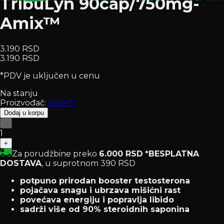
TribuLyn 90cap/750mg-
Amix™
3.190 RSD
3.190 RSD
*PDV je uključen u cenu
Na stanju
Proizvođač:
Amix™
Dodaj u korpu
−
1
+
Za porudžbine preko
6.000 RSD
*BESPLATNA
DOSTAVA
, u suprotnom 390 RSD
potpuno prirodan booster testosterona
pojačava snagu i ubrzava mišićni rast
povećava energiju i popravlja libido
sadrži više od 90% steroidnih saponina