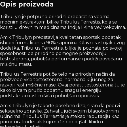
Opis proizvoda
TribuLyn je potpuno prirodni preparat sa veoma
moćnim ekstraktom biljke Tribulus Terrestis, koja se
koristi u drevnim medicinama Indije i Kine već vekovima.
Amix Tribulyn predstavlja kvalitetan sportski dodatak
ishrani formuliran sa 90% saponina. Glavni sastojak ovog
dodatka, Tribulus Terrestris, biljka je poznata po svojoj
sposobnosti da prirodno pomogne proizvodnju
testosterona, poboljša performanse i podrži povećanu
mišićnu masu.
Tribulus Terrestris potiče telo na prirodan način da
proizvede više testosterona, hormona ključnog za
razvoj i rast mišićne mase. Ovaj porast testosterona tu je
kako bi vam pružio dodatnu snagu i energiju,
podstaknuo rast mišića i poboljšao oporavak.
Amix Tribulyn je takođe posebno dizajniran da podrži
seksualno zdravlje. Zahvaljujući svojim blagotvornim
učincima, Tribulus Terrestris je stekao reputaciju kao
prirodni afrodizijak koji može poboljšati libido i