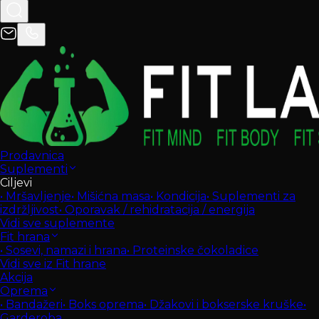
Prodavnica
Suplementi
Ciljevi
•
Mršavljenje
•
Mišićna masa
•
Kondicija
•
Suplementi za
izdržljivost
•
Oporavak / rehidratacija / energija
Vidi sve suplemente
Fit hrana
•
Sosevi, namazi i hrana
•
Proteinske čokoladice
Vidi sve iz Fit hrane
Akcija
Oprema
•
Bandažeri
•
Boks oprema
•
Džakovi i bokserske kruške
•
Garderoba