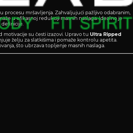
e u procesu mršavljenja. Zahvaljujući pažljivo odabranim,
že u efikasnoj redukciji masnih naslaga. Idealno je
definicije.
d motivacije su česti izazovi. Upravo tu
Ultra Ripped
je želju za slatkišima i pomaže kontrolu apetita.
ovanja, što ubrzava topljenje masnih naslaga.