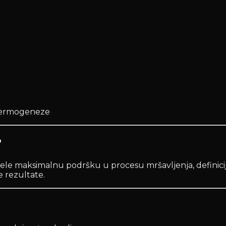
 termogeneze
?
žele maksimalnu podršku u procesu mršavljenja, definicij
ve rezultate.