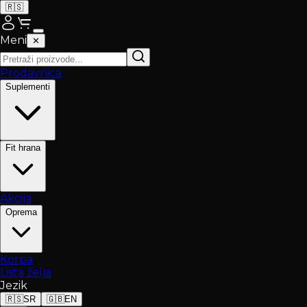
🇷🇸
Meni
✕
Prodavnica
Suplementi
Fit hrana
Akcija
Oprema
Korpa
Lista želja
Jezik
🇷🇸
SR
🇬🇧
EN