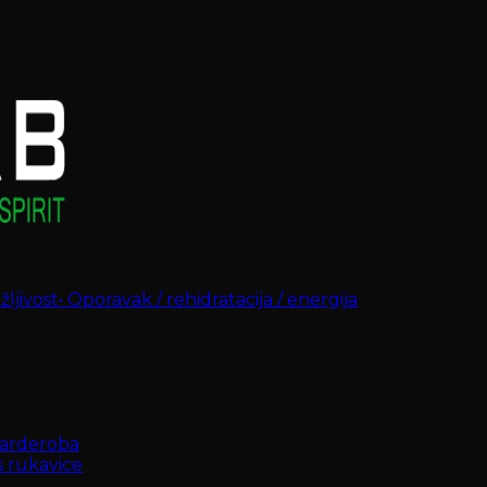
ljivost
•
Oporavak / rehidratacija / energija
arderoba
s rukavice