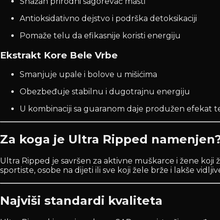
Snažan prirodni sagorevač masti
Antioksidativno dejstvo i podrška detoksikaciji
Pomaže telu da efikasnije koristi energiju
Ekstrakt Kore Bele Vrbe
Smanjuje upale i bolove u mišićima
Obezbeđuje stabilnu i dugotrajnu energiju
U kombinaciji sa guaranom daje produžen efekat
Za koga je Ultra Ripped namenjen
Ultra Ripped je savršen za aktivne muškarce i žene koji 
sportiste, osobe na dijeti ili sve koji žele brže i lakše vidlji
Najviši standardi kvaliteta