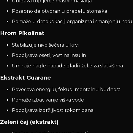
Ubrzava topljenje masnih naslaga
Posebno delotvoran u predelu stomaka
Pomaže u detoksikaciji organizma i smanjenju nadu
Hrom Pikolinat
Stabilizuje nivo šećera u krvi
Poboljšava osetljivost na insulin
Umiruje nagle napade gladi i želje za slatkišima
Ekstrakt Guarane
Povećava energiju, fokus i mentalnu budnost
Pomaže izbacivanje viška vode
Poboljšava izdržljivost tokom dana
Zeleni čaj (ekstrakt)