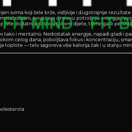
n svima koji žele brže, vidljivije i dugotrajnije rezultat
metabolizam, povećava dnevnu potrošnju energije i poma
 žele dodatni podsticaj tokom dijete, treninga ili perioda 
čki tako i mentalno. Nedostatak energije, napadi gladi i pa
kom celog dana, poboljšava fokus i koncentraciju, smanju
toplote — telo sagoreva više kalorija čak i u stanju mir
holesterola