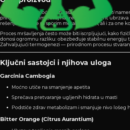
Ultra Ripped
je moćan i efikasan
sagorevač masti
namenje
prirodnim sastojcima, ovaj napredni suplement ubrzava 
rešenje za osobe sa sporim metabolizmom, ali i za one koji
Proces mršavljenja često može biti iscrpljujući, kako fizi
donosi ogromnu razliku: obezbeđuje stabilnu energiju to
Zahvaljujući termogenezi — prirodnom procesu stvaranja 
Ključni sastojci i njihova uloga
Garcinia Cambogia
Moćno utiče na smanjenje apetita
Sprečava pretvaranje ugljenih hidrata u masti
Podstiče zdrav metabolizam i smanjuje nivo lošeg 
Bitter Orange (Citrus Aurantium)