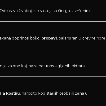
Odsustvo životinjskih sastojaka čini ga savršenim
vlakana doprinosi boljoj
probavi
, balansiranju crevne flore
n je za one koji paze na unos ugljenih hidrata,
lja kostiju
, naročito kod starijih osoba ili žena u