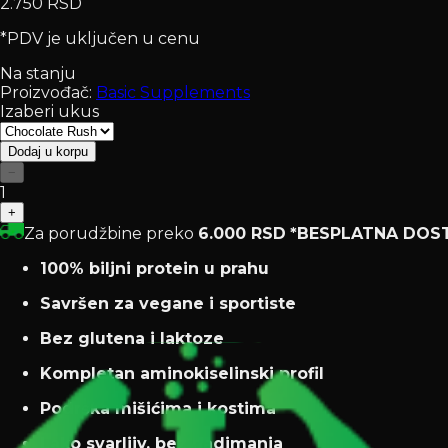
2.750 RSD
*PDV je uključen u cenu
Na stanju
Proizvođač:
Basic Supplements
Izaberi ukus
Dodaj u korpu
−
1
+
Za porudžbine preko
6.000 RSD
*BESPLATNA DOS
100% biljni protein u prahu
Savršen za vegane i sportiste
Bez glutena i laktoze
Kompletan aminokiselinski profil
Podrška mišićima i kostima
Lako svarljiv, bez nadimanja