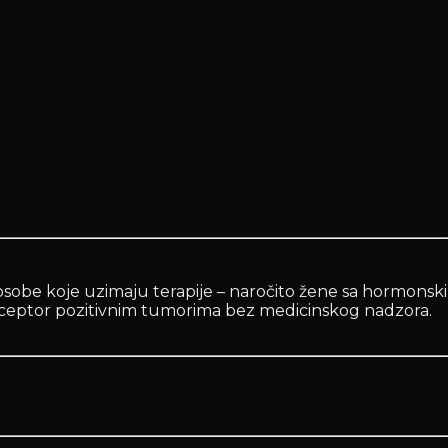
osobe koje uzimaju terapije – naročito žene sa hormonski
receptor pozitivnim tumorima bez medicinskog nadzora.