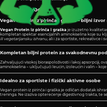
Opis proizvoda
Vegan Protein iz pirinča i graška – biljni izvor
Vegan Protein iz pirinča i graška
je izuzetno kvalitetan
kompletan spektar esencijalnih aminokiselina koje su k
ili vegetarijansku ishranu
, ali i za sportiste, rekreativce
Kompletan biljni protein za svakodnevnu po
Zahvaljujući visokoj bioraspoloživosti i lakoj apsorpciji,
aminokiselina – uključujući leucin, izoleucin i valin – k
Idealno za sportiste i fizički aktivne osobe
Vegan protein iz pirinča i graška je odličan dodatak ishra
treninga. Ne izaziva opterećenje digestivnog trakta, te 