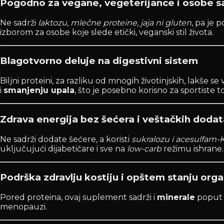
Pogodno za vegane, vegeterijance i osobe sa
Ne sadrži
laktozu, mlečne proteine, jaja ni gluten
, pa je 
izborom za osobe koje slede etički, veganski stil života.
Blagotvorno deluje na digestivni sistem
Biljni proteini, za razliku od mnogih životinjskih, lakše s
i
smanjenju upala
, što je posebno korisno za sportiste
Zdrava energija bez šećera i veštačkih doda
Ne sadrži dodate šećere, a koristi
sukralozu i acesulfam-
uključujući dijabetičare i sve na
low-carb
režimu ishrane.
Podrška zdravlju kostiju i opštem stanju org
Pored proteina, ovaj suplement sadrži i
minerale
poput 
menopauzi.