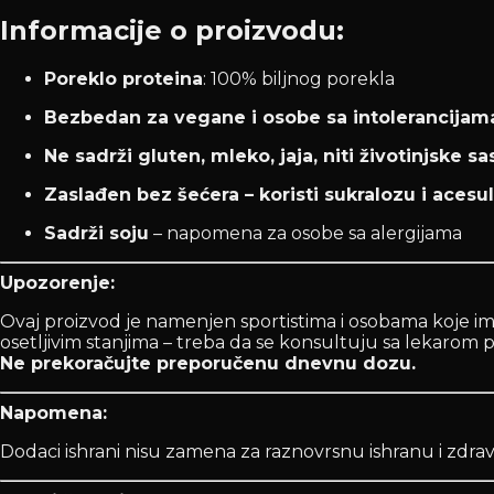
Informacije o proizvodu:
Poreklo proteina
: 100% biljnog porekla
Bezbedan za vegane i osobe sa intolerancijam
Ne sadrži gluten, mleko, jaja, niti životinjske sa
Zaslađen bez šećera – koristi sukralozu i aces
Sadrži soju
– napomena za osobe sa alergijama
Upozorenje:
Ovaj proizvod je namenjen sportistima i osobama koje im
osetljivim stanjima – treba da se konsultuju sa lekar
Ne prekoračujte preporučenu dnevnu dozu.
Napomena:
Dodaci ishrani nisu zamena za raznovrsnu ishranu i zdrav