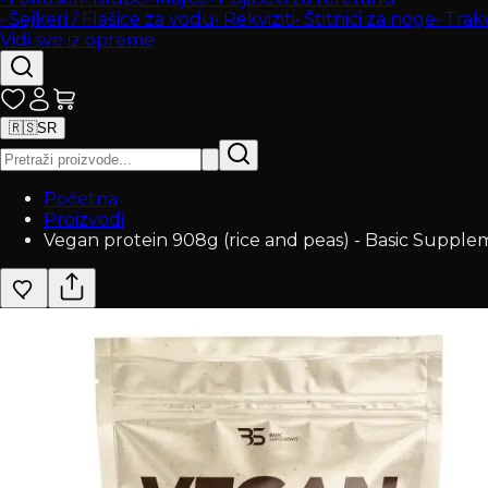
•
Šejkeri / Flašice za vodu
•
Rekviziti
•
Štitnici za noge
•
Trak
Vidi sve iz opreme
🇷🇸
SR
Početna
Proizvodi
Vegan protein 908g (rice and peas) - Basic Supple