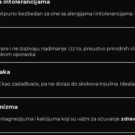
 intolerancijama
potpuno bezbedan za one sa alergijama i intolerancijama. 
e vare i ne izazivaju nadimanje. Uz to, prisustvo prirodnih 
 tokom oporavka.
taka
K
kao zaslađivače, pa ne dolazi do skokova insulina. Ideala
anizma
magnezijuma i kalcijuma koji su važni za očuvanje
zdrav