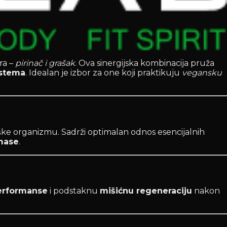
ra –
pirinač i grašak
. Ova sinergijska kombinacija pruža
istema
. Idealan je izbor za one koji praktikuju
vegansku
odrške organizmu. Sadrži optimalan odnos esencijalnih
mase
.
performanse
i podstaknu
mišićnu regeneraciju
nakon