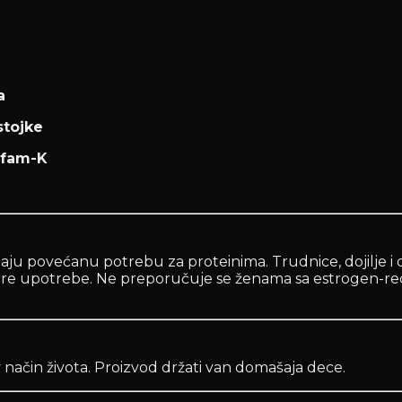
a
stojke
ulfam-K
aju povećanu potrebu za proteinima. Trudnice, dojilje i 
om pre upotrebe. Ne preporučuje se ženama sa estrogen-
 način života. Proizvod držati van domašaja dece.