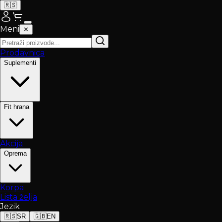
🇷🇸
Meni
✕
Prodavnica
Suplementi
Fit hrana
Akcija
Oprema
Korpa
Lista želja
Jezik
🇷🇸
SR
🇬🇧
EN