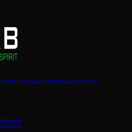
ljivost
•
Oporavak / rehidratacija / energija
arderoba
s rukavice