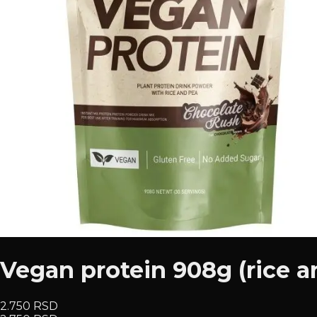
Vegan protein 908g (rice a
2.750 RSD