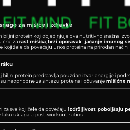
 snage za mišiće i zdravlje
 biljni protein koji objedinjuje dva nutritivno snažna izvo
ljučne za
rast mišića
,
brži oporavak
i
jačanje imunog s
 i sve koji žele da povećaju unos proteina na prirodan način.
dršku
 ovaj biljni protein predstavlja pouzdan izvor energije i p
oje su neophodne za sintezu proteina i očuvanje
mišićne 
ni za sve koji žele da povećaju
izdržljivost
,
poboljšaju 
se lako uklapa u post-workout rutinu.