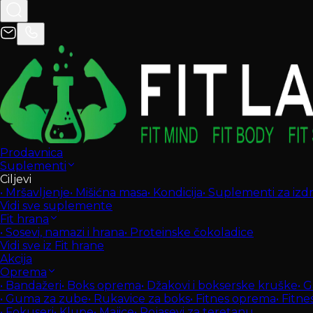
Prodavnica
Suplementi
Ciljevi
•
Mršavljenje
•
Mišićna masa
•
Kondicija
•
Suplementi za izdrž
Vidi sve suplemente
Fit hrana
•
Sosevi, namazi i hrana
•
Proteinske čokoladice
Vidi sve iz Fit hrane
Akcija
Oprema
•
Bandažeri
•
Boks oprema
•
Džakovi i bokserske kruške
•
G
•
Guma za zube
•
Rukavice za boks
•
Fitnes oprema
•
Fitne
•
Fokuseri
•
Klupe
•
Majice
•
Pojasevi za teretanu