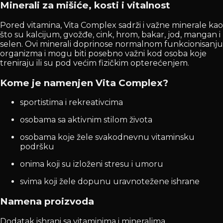
Minerali za mišiće, kosti i vitalnost
Pored vitamina, Vita Complex sadrži i važne minerale kao
što su kalcijum, gvožđe, cink, hrom, bakar, jod, mangan i
selen. Ovi minerali doprinose normalnom funkcionisanju
organizma i mogu biti posebno važni kod osoba koje
treniraju ili su pod većim fizičkim opterećenjem.
Kome je namenjen Vita Complex?
sportistima i rekreativcima
osobama sa aktivnim stilom života
osobama koje žele svakodnevnu vitaminsku
podršku
onima koji su izloženi stresu i umoru
svima koji žele dopunu uravnotežene ishrane
Namena proizvoda
Dodatak ishrani sa vitaminima i mineralima.