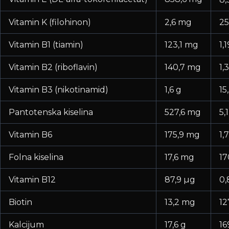
Vitamin K (filohinon)
2,6 mg
25
Vitamin B1 (tiamin)
123,1 mg
1,
Vitamin B2 (riboflavin)
140,7 mg
1,
Vitamin B3 (nikotinamid)
1,6 g
15
Pantotenska kiselina
527,6 mg
5,
Vitamin B6
175,9 mg
1,
Folna kiselina
17,6 mg
17
Vitamin B12
87,9 µg
0,
Biotin
13,2 mg
12
Kalcijum
17,6 g
16