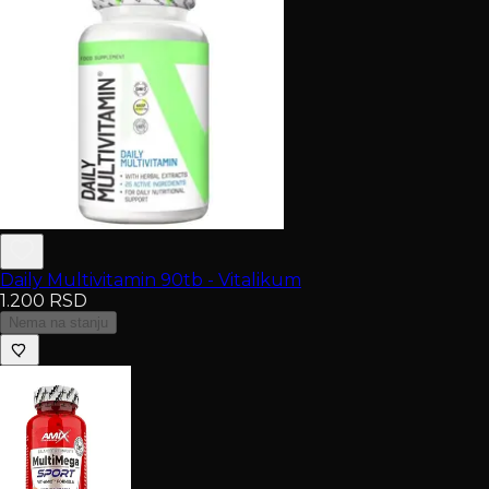
Daily Multivitamin 90tb - Vitalikum
1.200
RSD
Nema na stanju