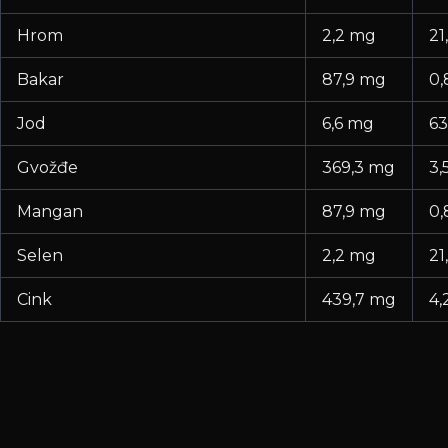
Hrom
2,2 mg
21
Bakar
87,9 mg
0,
Jod
6,6 mg
63
Gvožđe
369,3 mg
3,
Mangan
87,9 mg
0,
Selen
2,2 mg
21
Cink
439,7 mg
4,