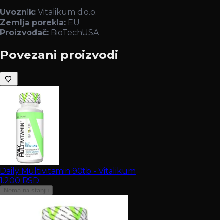
Uvoznik:
Vitalikum d.o.o.
Zemlja porekla:
EU
Proizvođač:
BioTechUSA
Povezani proizvodi
Daily Multivitamin 90tb - Vitalikum
1.200
RSD
Nema na stanju