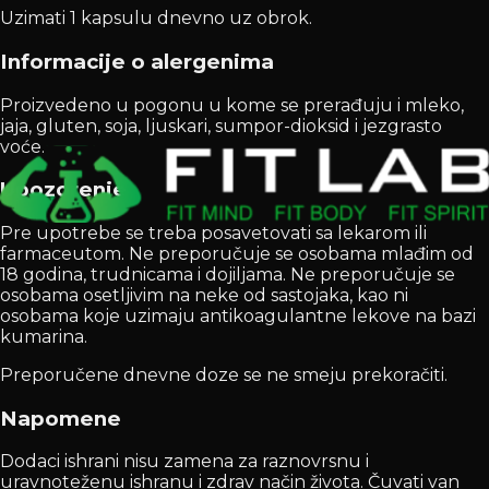
Uzimati 1 kapsulu dnevno uz obrok.
Informacije o alergenima
Proizvedeno u pogonu u kome se prerađuju i mleko,
jaja, gluten, soja, ljuskari, sumpor-dioksid i jezgrasto
voće.
Upozorenje
Pre upotrebe se treba posavetovati sa lekarom ili
farmaceutom. Ne preporučuje se osobama mlađim od
18 godina, trudnicama i dojiljama. Ne preporučuje se
osobama osetljivim na neke od sastojaka, kao ni
osobama koje uzimaju antikoagulantne lekove na bazi
kumarina.
Preporučene dnevne doze se ne smeju prekoračiti.
Napomene
Dodaci ishrani nisu zamena za raznovrsnu i
uravnoteženu ishranu i zdrav način života. Čuvati van