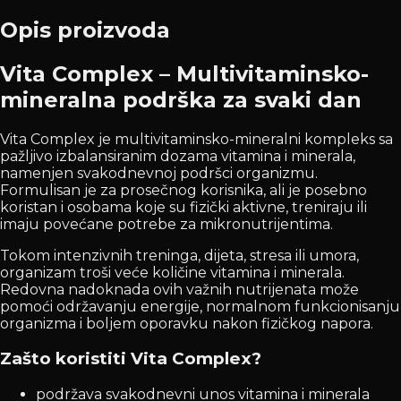
Opis proizvoda
Vita Complex – Multivitaminsko-
mineralna podrška za svaki dan
Vita Complex je multivitaminsko-mineralni kompleks sa
pažljivo izbalansiranim dozama vitamina i minerala,
namenjen svakodnevnoj podršci organizmu.
Formulisan je za prosečnog korisnika, ali je posebno
koristan i osobama koje su fizički aktivne, treniraju ili
imaju povećane potrebe za mikronutrijentima.
Tokom intenzivnih treninga, dijeta, stresa ili umora,
organizam troši veće količine vitamina i minerala.
Redovna nadoknada ovih važnih nutrijenata može
pomoći održavanju energije, normalnom funkcionisanju
organizma i boljem oporavku nakon fizičkog napora.
Zašto koristiti Vita Complex?
podržava svakodnevni unos vitamina i minerala