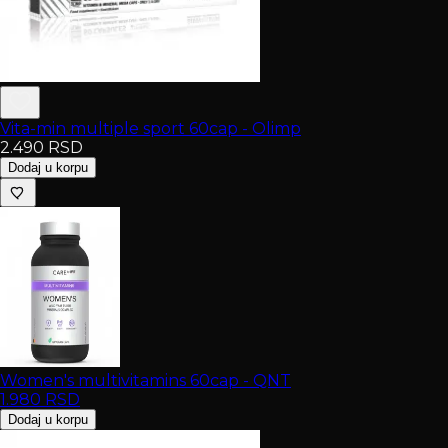
Vita-min multiple sport 60cap - Olimp
2.490
RSD
Dodaj u korpu
Women's multivitamins 60cap - QNT
1.980
RSD
Dodaj u korpu