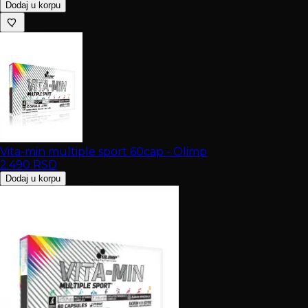
Dodaj u korpu
Vita-min multiple sport 60cap - Olimp
2.490
RSD
Dodaj u korpu