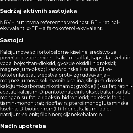
Sadržaj aktivnih sastojaka
NRV – nutritivna referentna vrednost; RE – retinol-
ekvivalent; α-TE – alfa-tokoferol-ekvivalent.
Sastojci
Kalcijumove soli ortofosforne kiseline; sredstvo za
povećanje zapremine – kalijum-sulfat; kapsula – želatin,
voda; boje: titan-dioksid, gvožđe oksidi i hidroksidi;
magnezijum-oksid; L-askorbinska kiselina; DL-α-
tokoferilacetat; sredstva protiv zgrudvavanja –
magnezijumove soli masnih kiselina, silicijum-dioksid;
kalcijum-karbonat; nikotinamid; gvožđe(II)-sulfat; retinil-
acetat; kalcijum-D-pantotenat; cink-oksid; bakar-sulfat;
mangan-sulfat; piridoksin-hidrohlorid; holekalciferol;
tiamin-mononitrat; riboflavin; pteroilmonoglutaminska
kiselina; D-biotin; hrom(III)-hlorid; kalijum-jodid;
natrijum-selenit; filohinon; cijanokobalamin.
Način upotrebe