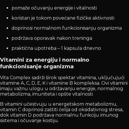
pomaže očuvanju energije i vitalnosti
koristan je tokom povećane fizičke aktivnosti
doprinosi normalnom funkcionisanju organizma
podržava oporavak nakon treninga
praktična upotreba – 1 kapsula dnevno
Vitamini za energiju i normalno
funkcionisanje organizma
Vita Complex sadrži širok spektar vitamina, uključujući
vitamine A, C, D, E, K i vitamine B kompleksa. Ovi vitamini
imaju važnu ulogu u održavanju energije, normalnog
metabolizma, imuniteta i opšte vitalnosti.
B vitamini učestvuju u energetskom metabolizmu,
vitamin C doprinosi zaštiti ćelija od oksidativnog stresa,
dok vitamin D podržava normalnu funkciju imunog
sistema i očuvanje kostiju.