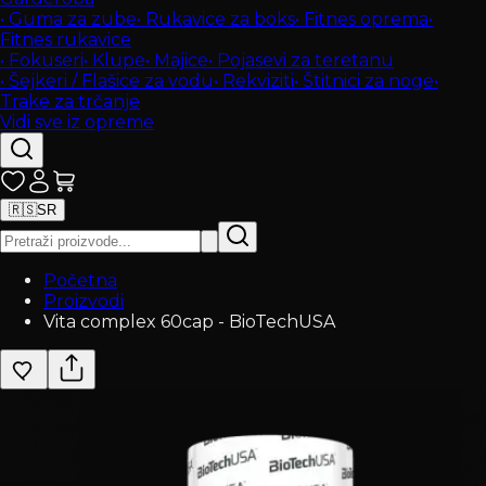
•
Guma za zube
•
Rukavice za boks
•
Fitnes oprema
•
Fitnes rukavice
•
Fokuseri
•
Klupe
•
Majice
•
Pojasevi za teretanu
•
Šejkeri / Flašice za vodu
•
Rekviziti
•
Štitnici za noge
•
Trake za trčanje
Vidi sve iz opreme
🇷🇸
SR
Početna
Proizvodi
Vita complex 60cap - BioTechUSA