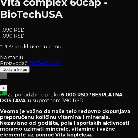
Vita complex 60cap -
BioTechUSA
1.090 RSD
1.090 RSD
*PDV je uključen u cenu
Na stanju
Proizvođač:
BioTech USA
Dodaj u korpu
−
1
+
Za porudžbine preko
6.000 RSD
*BESPLATNA
DOSTAVA
, u suprotnom 390 RSD
Veoma je važno da naše telo redovno dopunjava
preporučenu količinu vitamina i minerala.
Nezavisno od godišta, pola i sportskih aktivnosti
moramo uzimati minerale, vitamine i važne
elemente uz pomoć Vita kopleksa.