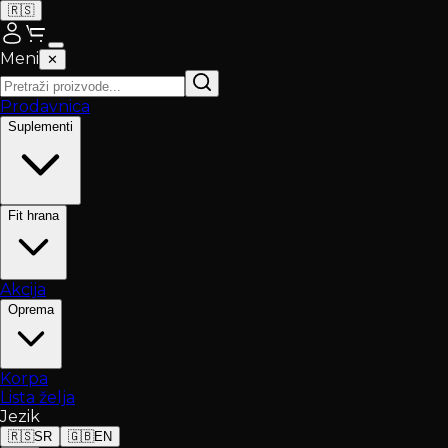
🇷🇸
Meni
✕
Prodavnica
Suplementi
Fit hrana
Akcija
Oprema
Korpa
Lista želja
Jezik
🇷🇸
SR
🇬🇧
EN