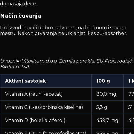
domašaja dece.
Način čuvanja
Proizvod čuvati dobro zatvoren, na hladnom i suvom
mestu. Nakon otvaranja ne uklanjati kesicu-adsorber.
Uvoznik: Vitalikum d.o.o. Zemlja porekla: EU Proizvodjač:
BioTechUSA
Aktivni sastojak
100 g
1 
Vitamin A (retinil-acetat)
80,0 mg
77
Vitamin C (L-askorbinska kiselina)
5,3 g
51
Vitamin D (holekalciferol)
439,7 mg
4,
Vitamin E (DL-alfa-tokoferilacetat)
858,6 mg
8,