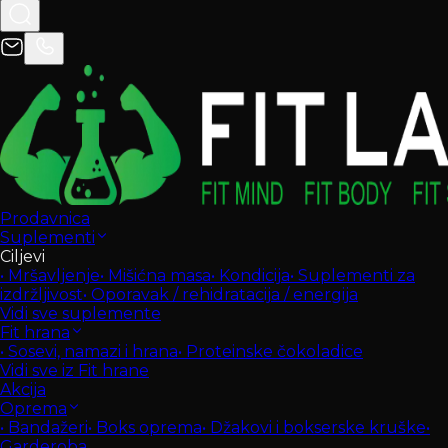
Prodavnica
Suplementi
Ciljevi
•
Mršavljenje
•
Mišićna masa
•
Kondicija
•
Suplementi za
izdržljivost
•
Oporavak / rehidratacija / energija
Vidi sve suplemente
Fit hrana
•
Sosevi, namazi i hrana
•
Proteinske čokoladice
Vidi sve iz Fit hrane
Akcija
Oprema
•
Bandažeri
•
Boks oprema
•
Džakovi i bokserske kruške
•
Garderoba