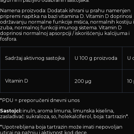
sigurnih i pažljivo odabranih sastojaka.
Namena proizvoda: Dodatak ishrani u prahu namenjen
pripremi napitka na bazi vitamina D. Vitamin D doprinosi
održavanju normalne funkcije mišića, normalnih kostiju i
zuba, normalnoj funkciji imunog sistema. Vitamin D
doprinosi normalnoj apsorpciji / iskorišćenju kalcijuma i
fosfora.
Sadržaj aktivnog sastojka
U 100 g proizvoda
U 
Vitamin D
200 μg
10
*PDU = preporučeni dnevni unos
Sastojci:
inuln, aroma limuna, limunska kiselina,
zaslađivač: sukraloza, so, holekalciferol, boja: tartrazin*.
*Upotrebljena boja tartrazin može imati nepovoljan
uticaj na pažnju i aktivnost kod dece.