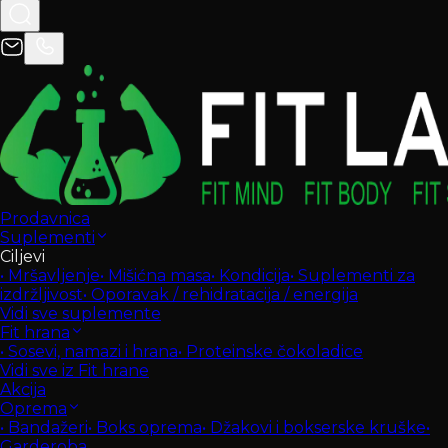
Prodavnica
Suplementi
Ciljevi
•
Mršavljenje
•
Mišićna masa
•
Kondicija
•
Suplementi za
izdržljivost
•
Oporavak / rehidratacija / energija
Vidi sve suplemente
Fit hrana
•
Sosevi, namazi i hrana
•
Proteinske čokoladice
Vidi sve iz Fit hrane
Akcija
Oprema
•
Bandažeri
•
Boks oprema
•
Džakovi i bokserske kruške
•
Garderoba