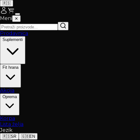
🇷🇸
Meni
✕
Prodavnica
Suplementi
Fit hrana
Akcija
Oprema
Korpa
Lista želja
Jezik
🇷🇸
SR
🇬🇧
EN