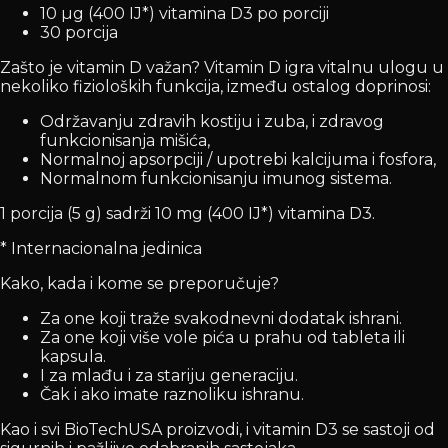
10 µg (400 IJ*) vitamina D3 po porciji
30 porcija
Zašto je vitamin D važan? Vitamin D igra vitalnu ulogu u
nekoliko fizioloških funkcija, između ostalog doprinosi:
Održavanju zdravih kostiju i zuba, i zdravog
funkcionisanja mišića,
Normalnoj apsorpciji / upotrebi kalcijuma i fosfora,
Normalnom funkcionisanju imunog sistema.
1 porcija (5 g) sadrži 10 mg (400 IJ*) vitamina D3.
* Internacionalna jedinica
Kako, kada i kome se preporučuje?
Za one koji traže svakodnevni dodatak ishrani.
Za one koji više vole pića u prahu od tableta ili
kapsula.
I za mlađu i za stariju generaciju.
Čak i ako imate raznoliku ishranu.
Kao i svi BioTechUSA proizvodi, i vitamin D3 se sastoji od