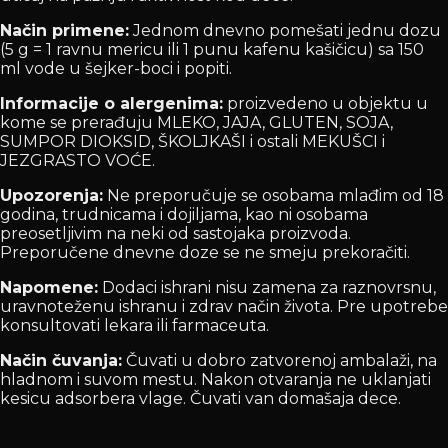
Način primene:
Jednom dnevno pomešati jednu dozu
(5 g = 1 ravnu mericu ili 1 punu kafenu kašičicu) sa 150
ml vode u šejker-boci i popiti.
Informacije o alergenima:
proizvedeno u objektu u
kome se prerađuju MLEKO, JAJA, GLUTEN, SOJA,
SUMPOR DIOKSID, ŠKOLJKAŠI i ostali MEKUŠCI i
JEZGRASTO VOĆE.
Upozorenja:
Ne preporučuje se osobama mlađim od 18
godina, trudnicama i dojiljama, kao ni osobama
preosetljivim na neki od sastojaka proizvoda.
Preporučene dnevne doze se ne smeju prekoračiti.
Napomene:
Dodaci ishrani nisu zamena za raznovrsnu,
uravnoteženu ishranu i zdrav način života. Pre upotrebe
konsultovati lekara ili farmaceuta.
Način čuvanja:
Čuvati u dobro zatvorenoj ambalaži, na
hladnom i suvom mestu. Nakon otvaranja ne uklanjati
kesicu adsorbera vlage. Čuvati van domašaja dece.