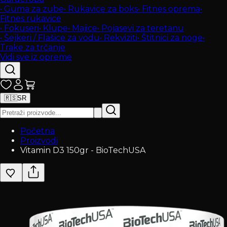
•
Guma za zube
•
Rukavice za boks
•
Fitnes oprema
•
Fitnes rukavice
•
Fokuseri
•
Klupe
•
Majice
•
Pojasevi za teretanu
•
Šejkeri / Flašice za vodu
•
Rekviziti
•
Štitnici za noge
•
Trake za trčanje
Vidi sve iz opreme
🇷🇸
SR
Početna
Proizvodi
Vitamin D3 150gr - BioTechUSA