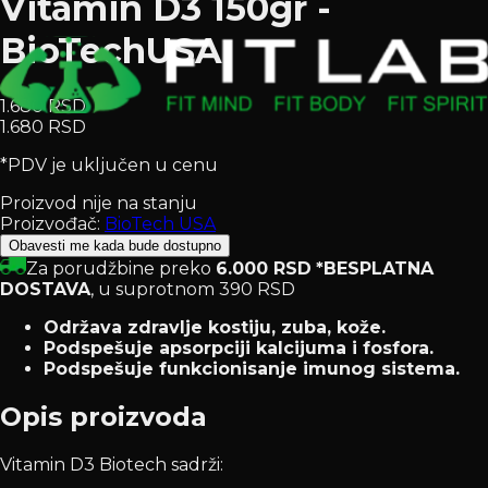
Vitamin D3 150gr -
BioTechUSA
1.680 RSD
1.680 RSD
*PDV je uključen u cenu
Proizvod nije na stanju
Proizvođač:
BioTech USA
Obavesti me kada bude dostupno
Za porudžbine preko
6.000 RSD
*BESPLATNA
DOSTAVA
, u suprotnom 390 RSD
Održava zdravlje kostiju, zuba, kože.
Podspešuje apsorpciji kalcijuma i fosfora.
Podspešuje funkcionisanje imunog sistema.
Opis proizvoda
Vitamin D3 Biotech sadrži: