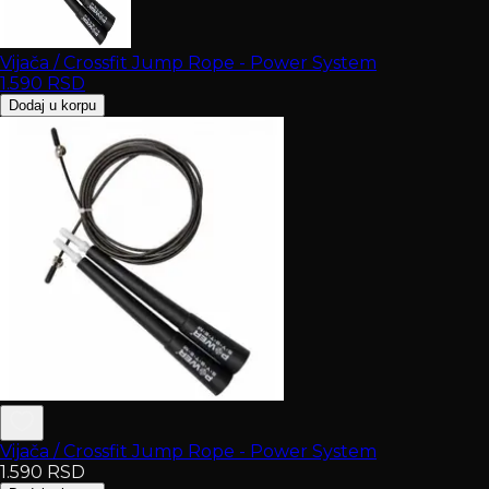
Vijača / Crossfit Jump Rope - Power System
1.590
RSD
Dodaj u korpu
Vijača / Crossfit Jump Rope - Power System
1.590
RSD