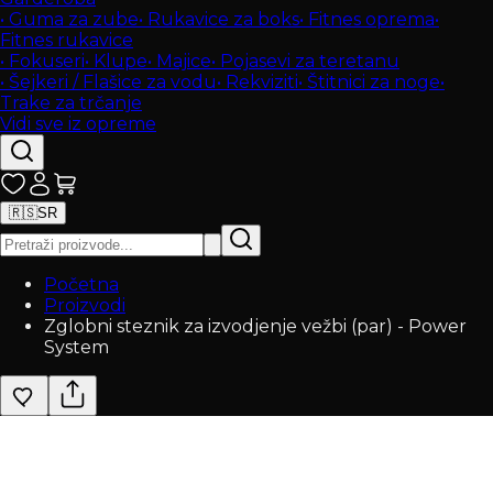
•
Guma za zube
•
Rukavice za boks
•
Fitnes oprema
•
Fitnes rukavice
•
Fokuseri
•
Klupe
•
Majice
•
Pojasevi za teretanu
•
Šejkeri / Flašice za vodu
•
Rekviziti
•
Štitnici za noge
•
Trake za trčanje
Vidi sve iz opreme
🇷🇸
SR
Početna
Proizvodi
Zglobni steznik za izvodjenje vežbi (par) - Power
System