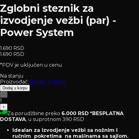
Zglobni steznik za
izvodjenje vežbi (par) -
Power System
1.690 RSD
1.690 RSD
*PDV je uključen u cenu
Na stanju
Proizvođač:
Power System
Dodaj u korpu
−
1
+
Za porudžbine preko
6.000 RSD
*BESPLATNA
DOSTAVA
, u suprotnom 390 RSD
Idealan za izvodjenje vežbi sa nožnim i
ručnim pokretima na mašinama sa sajlom.