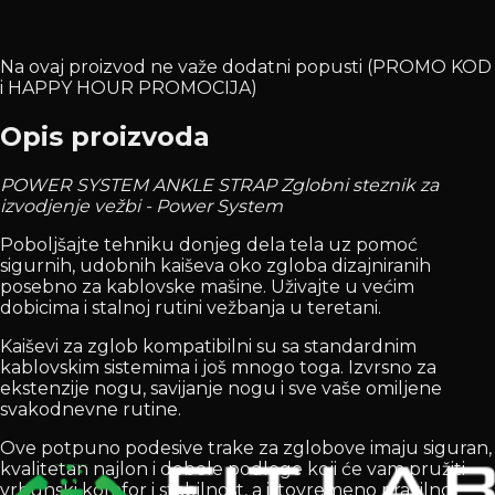
Na ovaj proizvod ne važe dodatni popusti (PROMO KOD
i HAPPY HOUR PROMOCIJA)
Opis proizvoda
POWER SYSTEM ANKLE STRAP
Zglobni steznik za
izvodjenje vežbi - Power System
Poboljšajte tehniku donjeg dela tela uz pomoć
sigurnih, udobnih kaiševa oko zgloba dizajniranih
posebno za kablovske mašine. Uživajte u većim
dobicima i stalnoj rutini vežbanja u teretani.
Kaiševi za zglob kompatibilni su sa standardnim
kablovskim sistemima i još mnogo toga. Izvrsno za
ekstenzije nogu, savijanje nogu i sve vaše omiljene
svakodnevne rutine.
Ove potpuno podesive trake za zglobove imaju siguran,
kvalitetan najlon i debele podloge koji će vam pružiti
vrhunski komfor i stabilnost, a istovremeno pravilno