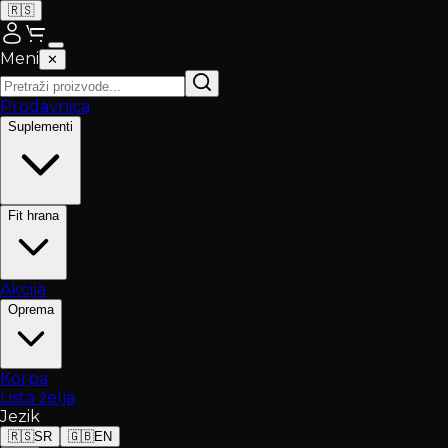
🇷🇸
Meni
✕
Prodavnica
Suplementi
Fit hrana
Akcija
Oprema
Korpa
Lista želja
Jezik
🇷🇸
SR
🇬🇧
EN