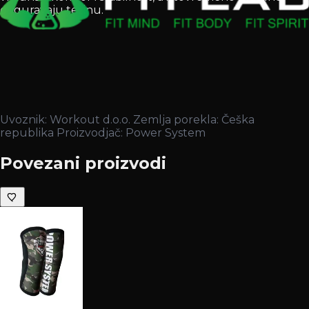
osiguravaju težinu.
Uvoznik: Workout d.o.o. Zemlja porekla: Češka
republika Proizvodjač: Power System
Povezani proizvodi