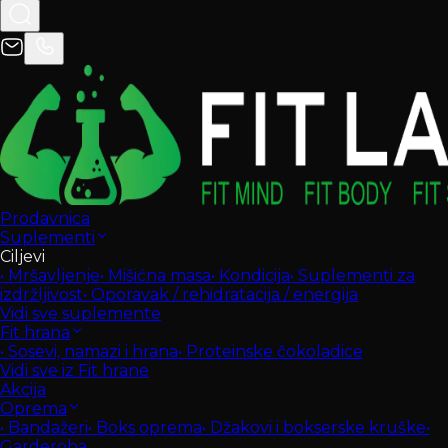
Prodavnica
Suplementi
Ciljevi
•
Mršavljenje
•
Mišićna masa
•
Kondicija
•
Suplementi za
izdržljivost
•
Oporavak / rehidratacija / energija
Vidi sve suplemente
Fit hrana
•
Sosevi, namazi i hrana
•
Proteinske čokoladice
Vidi sve iz Fit hrane
Akcija
Oprema
•
Bandažeri
•
Boks oprema
•
Džakovi i bokserske kruške
•
Garderoba