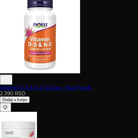
Vitamin D-3 & K-2 120cap - NowFoods
2.390
RSD
Dodaj u korpu