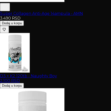
Super Collagen Anti-Age 14ampula - AMN
3.490
RSD
Dodaj u korpu
D3 + K2 120tb - Naughty Boy
2.100
RSD
Dodaj u korpu