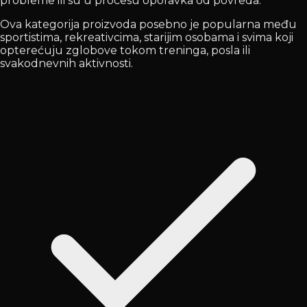
probleme ili su u procesu oporavka od povreda.
Ova kategorija proizvoda posebno je popularna među
sportistima, rekreativcima, starijim osobama i svima koji
opterećuju zglobove tokom treninga, posla ili
svakodnevnih aktivnosti.