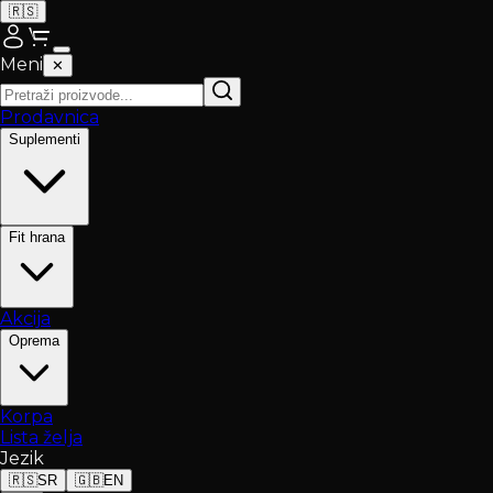
🇷🇸
Meni
✕
Prodavnica
Suplementi
Fit hrana
Akcija
Oprema
Korpa
Lista želja
Jezik
🇷🇸
SR
🇬🇧
EN