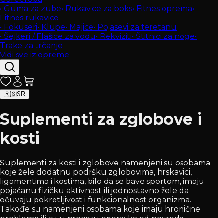
•
Guma za zube
•
Rukavice za boks
•
Fitnes oprema
•
Fitnes rukavice
•
Fokuseri
•
Klupe
•
Majice
•
Pojasevi za teretanu
•
Šejkeri / Flašice za vodu
•
Rekviziti
•
Štitnici za noge
•
Trake za trčanje
Vidi sve iz opreme
🇷🇸
SR
Suplementi za zglobove i
kosti
Suplementi za kosti i zglobove namenjeni su osobama
koje žele dodatnu podršku zglobovima, hrskavici,
ligamentima i kostima, bilo da se bave sportom, imaju
pojačanu fizičku aktivnost ili jednostavno žele da
očuvaju pokretljivost i funkcionalnost organizma.
Takođe su namenjeni osobama koje imaju hronične