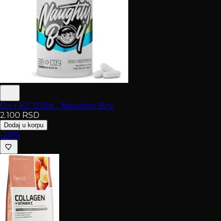
D3 + K2 120tb - Naughty Boy
2.100
RSD
Dodaj u korpu
-20%