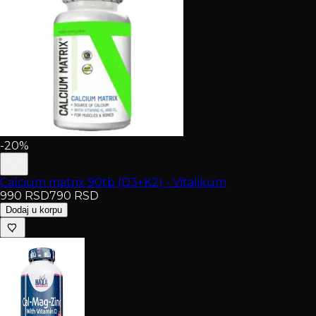
-20%
Calcium matrix 90tb (D3+K2) - Vitalikum
990
RSD
790
RSD
Dodaj u korpu