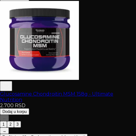
Glucosamine Chondroitin MSM 158g - Ultimate
Nutrition
2.700
RSD
Dodaj u korpu
←
1
2
3
→