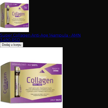
Super Collagen Anti-Age 14ampula - AMN
3.490
RSD
Dodaj u korpu