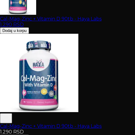
Cal-Mag-Zinc + Vitamin D 90tb - Haya Labs
1.290
RSD
Dodaj u korpu
Cal-Mag-Zinc + Vitamin D 90tb - Haya Labs
1.290
RSD