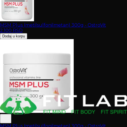
MSM Plus (metilsulfonilmetan) 300g - OstroVit
2.100
RSD
Dodaj u korpu
MSM Plus (metilsulfonilmetan) 300g - OstroVit