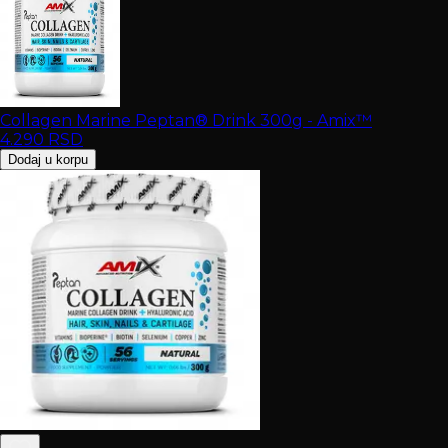
Collagen Marine Peptan® Drink 300g - Amix™
4.290
RSD
Dodaj u korpu