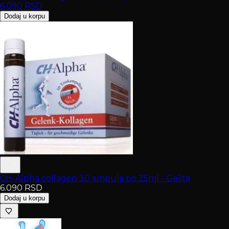
6.090
RSD
Dodaj u korpu
CH-Alpha collagen 30 ampula po 25ml - Gelita
6.090
RSD
Dodaj u korpu