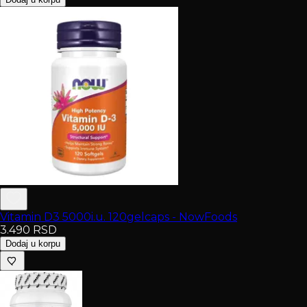
Vitamin D3 5000i.u. 120gelcaps - NowFoods
3.490
RSD
Dodaj u korpu