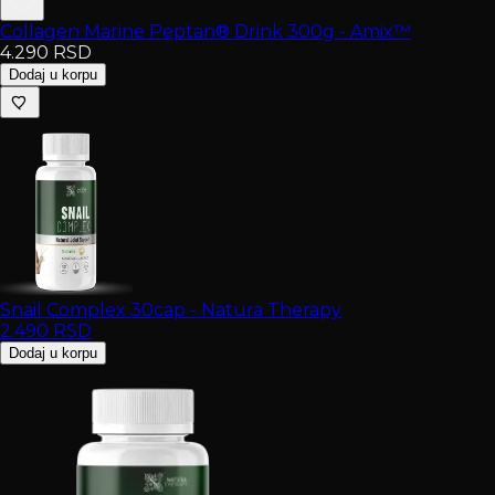
Collagen Marine Peptan® Drink 300g - Amix™
4.290
RSD
Dodaj u korpu
Snail Complex 30cap - Natura Therapy
2.490
RSD
Dodaj u korpu