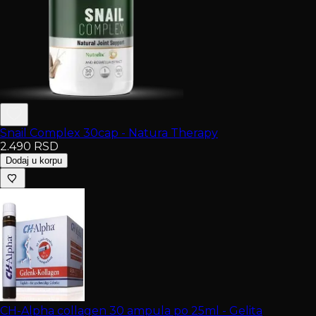
Snail Complex 30cap - Natura Therapy
2.490
RSD
Dodaj u korpu
CH-Alpha collagen 30 ampula po 25ml - Gelita