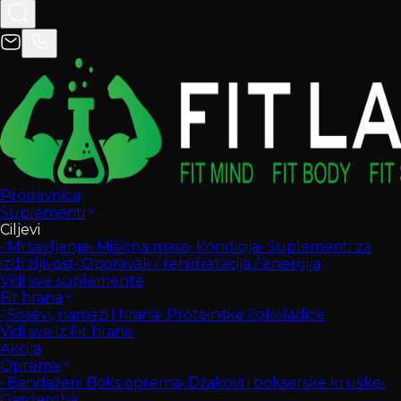
Prodavnica
Suplementi
Ciljevi
•
Mršavljenje
•
Mišićna masa
•
Kondicija
•
Suplementi za
izdržljivost
•
Oporavak / rehidratacija / energija
Vidi sve suplemente
Fit hrana
•
Sosevi, namazi i hrana
•
Proteinske čokoladice
Vidi sve iz Fit hrane
Akcija
Oprema
•
Bandažeri
•
Boks oprema
•
Džakovi i bokserske kruške
•
Garderoba