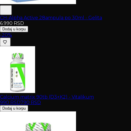
CH-Alpha Active 28ampula po 30ml - Gelita
6.990
RSD
Dodaj u korpu
-20%
Calcium matrix 90tb (D3+K2) - Vitalikum
990
RSD
790
RSD
Dodaj u korpu