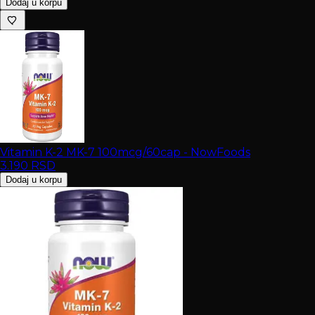
Dodaj u korpu
Vitamin K-2 MK-7 100mcg/60cap - NowFoods
3.190
RSD
Dodaj u korpu