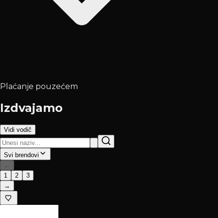
Plaćanje pouzećem
Izdvajamo
Vidi vodič
Svi brendovi
←
1
2
3
→