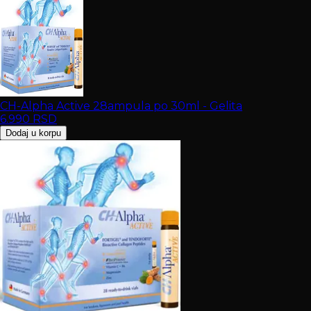
CH-Alpha Active 28ampula po 30ml - Gelita
6.990
RSD
Dodaj u korpu