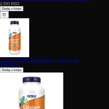
2.100
RSD
Dodaj u korpu
Calcium Citrate 227g/76serv - NowFoods
2.390
RSD
Dodaj u korpu