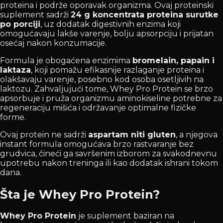
proteina i podrže oporavak organizma. Ovaj proteinski
suplement sadrži
24 g koncentrata proteina surutke
po porciji
, uz dodatak digestivnih enzima koji
omogućavaju lakše varenje, bolju apsorpciju i prijatan
osećaj nakon konzumacije.
Formula je obogaćena enzimima
bromelain, papain i
laktaza
, koji pomažu efikasnije razlaganje proteina i
olakšavaju varenje, posebno kod osoba osetljivih na
laktozu. Zahvaljujući tome, Whey Pro Protein se brzo
apsorbuje i pruža organizmu aminokiseline potrebne za
regeneraciju mišića i održavanje optimalne fizičke
forme.
Ovaj protein ne sadrži
aspartam niti gluten
, a njegova
instant formula omogućava brzo rastvaranje bez
grudvica, čineći ga savršenim izborom za svakodnevnu
upotrebu nakon treninga ili kao dodatak ishrani tokom
dana.
Šta je Whey Pro Protein?
Whey Pro Protein
je suplement baziran na