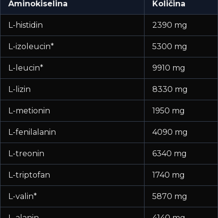
Aminokiselina
Količina
L-histidin
2390 mg
L-izoleucin*
5300 mg
L-leucin*
9910 mg
L-lizin
8330 mg
L-metionin
1950 mg
L-fenilalanin
4090 mg
L-treonin
6340 mg
L-triptofan
1740 mg
L-valin*
5870 mg
L-alanin
4140 mg