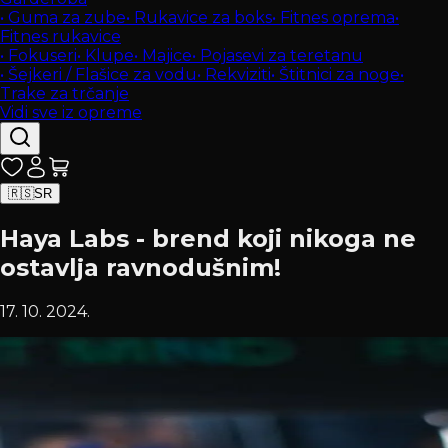
•
Guma za zube
•
Rukavice za boks
•
Fitnes oprema
•
Fitnes rukavice
•
Fokuseri
•
Klupe
•
Majice
•
Pojasevi za teretanu
•
Šejkeri / Flašice za vodu
•
Rekviziti
•
Štitnici za noge
•
Trake za trčanje
Vidi sve iz opreme
🇷🇸
SR
Haya Labs - brend koji nikoga ne
ostavlja ravnodušnim!
17. 10. 2024.