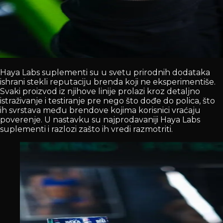
Haya Labs suplementi su u svetu prirodnih dodataka
ishrani stekli reputaciju brenda koji ne eksperimentiše.
Svaki proizvod iz njihove linije prolazi kroz detaljno
istraživanje i testiranje pre nego što dođe do polica, što
ih svrstava među brendove kojima korisnici vraćaju
poverenje. U nastavku su najprodavaniji Haya Labs
suplementi i razlozi zašto ih vredi razmotriti.