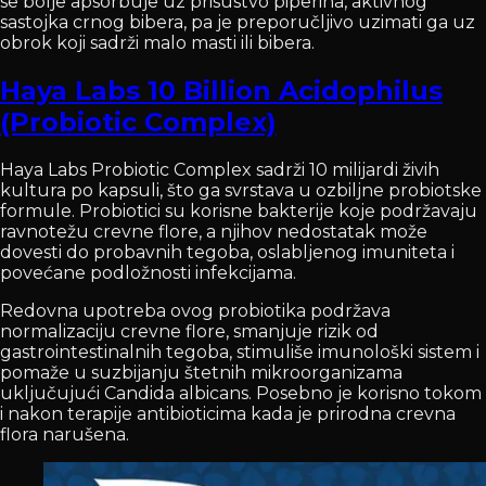
se bolje apsorbuje uz prisustvo piperina, aktivnog
sastojka crnog bibera, pa je preporučljivo uzimati ga uz
obrok koji sadrži malo masti ili bibera.
Haya Labs 10 Billion Acidophilus
(Probiotic Complex)
Haya Labs Probiotic Complex sadrži 10 milijardi živih
kultura po kapsuli, što ga svrstava u ozbiljne probiotske
formule. Probiotici su korisne bakterije koje podržavaju
ravnotežu crevne flore, a njihov nedostatak može
dovesti do probavnih tegoba, oslabljenog imuniteta i
povećane podložnosti infekcijama.
Redovna upotreba ovog probiotika podržava
normalizaciju crevne flore, smanjuje rizik od
gastrointestinalnih tegoba, stimuliše imunološki sistem i
pomaže u suzbijanju štetnih mikroorganizama
uključujući Candida albicans. Posebno je korisno tokom
i nakon terapije antibioticima kada je prirodna crevna
flora narušena.