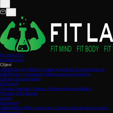
Prodavnica
Suplementi
Ciljevi
•
Mršavljenje
•
Mišićna masa
•
Kondicija
•
Suplementi za
izdržljivost
•
Oporavak / rehidratacija / energija
Vidi sve suplemente
Fit hrana
•
Sosevi, namazi i hrana
•
Proteinske čokoladice
Vidi sve iz Fit hrane
Akcija
Oprema
•
Bandažeri
•
Boks oprema
•
Džakovi i bokserske kruške
•
Garderoba