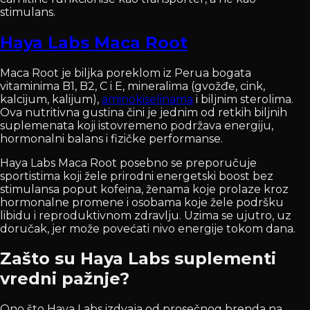
stimulans.
Haya Labs Maca Root
Maca Root je biljka poreklom iz Perua bogata
vitaminima B1, B2, C i E, mineralima (gvožđe, cink,
kalcijum, kalijum),
aminokiselinama
i biljnim sterolima.
Ova nutritivna gustina čini je jednim od retkih biljnih
suplemenata koji istovremeno podržava energiju,
hormonalni balans i fizičke performanse.
Haya Labs Maca Root posebno se preporučuje
sportistima koji žele prirodni energetski boost bez
stimulansa poput kofeina, ženama koje prolaze kroz
hormonalne promene i osobama koje žele podršku
libidu i reproduktivnom zdravlju. Uzima se ujutro, uz
doručak, jer može povećati nivo energije tokom dana.
Zašto su Haya Labs suplementi
vredni pažnje?
Ono što Haya Labs izdvaja od prosečnog brenda na