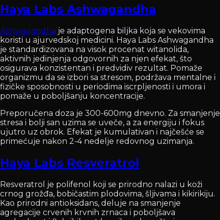
Haya Labs Ashwagandha
Ashwagandha
je adaptogena biljka koja se vekovima
koristi u ajurvedskoj medicini. Haya Labs Ashwagandha
je standardizovana na visok procenat witanolida,
aktivnih jedinjenja odgovornih za njen efekat, što
osigurava konzistentan i predvidiv rezultat. Pomaže
organizmu da se izbori sa stresom, podržava mentalne i
fizičke sposobnosti u periodima iscrpljenosti i umora i
pomaže u poboljšanju koncentracije.
Preporučena doza je 300-600mg dnevno. Za smanjenje
stresa i bolji san uzima se uveče, a za energiju i fokus
ujutro uz obrok. Efekat je kumulativan i najčešće se
primećuje nakon 2-4 nedelje redovnog uzimanja.
Haya Labs Resveratrol
Resveratrol je polifenol koji se prirodno nalazi u koži
crnog grožđa, bobičastim plodovima, šljivama i kikirikiju.
Kao prirodni antioksidans, deluje na smanjenje
agregacije crvenih krvnih zrnaca i poboljšava