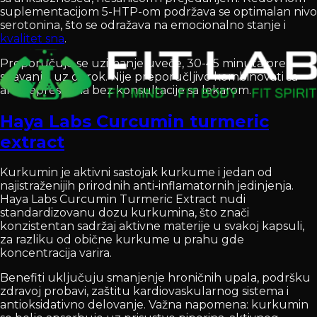
suplementacijom 5-HTP-om podržava se optimalan nivo
serotonina, što se odražava na emocionalno stanje i
kvalitet sna
.
Preporučuje se uzimanje uveče, 30-45 minuta pre
spavanja, uz obrok. Nije preporučljivo kombinovati sa
antidepresivima bez konsultacije sa lekarom.
Haya Labs Curcumin turmeric
extract
Kurkumin je aktivni sastojak kurkume i jedan od
najistraženijih prirodnih anti-inflamatornih jedinjenja.
Haya Labs Curcumin Turmeric Extract nudi
standardizovanu dozu kurkumina, što znači
konzistentan sadržaj aktivne materije u svakoj kapsuli,
za razliku od obične kurkume u prahu gde
koncentracija varira.
Benefiti uključuju smanjenje hroničnih upala, podršku
zdravoj probavi, zaštitu kardiovaskularnog sistema i
antioksidativno delovanje. Važna napomena: kurkumin