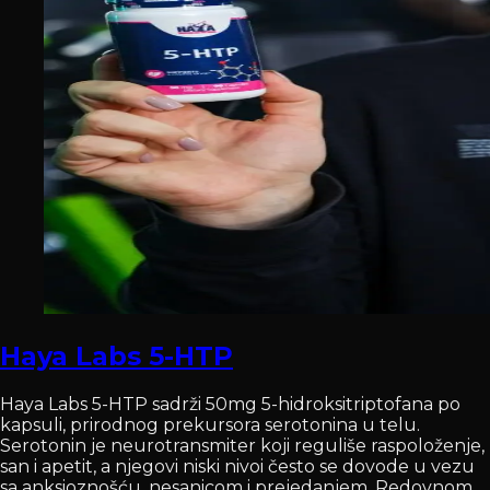
Haya Labs 5-HTP
Haya Labs 5-HTP sadrži 50mg 5-hidroksitriptofana po
kapsuli, prirodnog prekursora serotonina u telu.
Serotonin je neurotransmiter koji reguliše raspoloženje,
san i apetit, a njegovi niski nivoi često se dovode u vezu
sa anksioznošću, nesanicom i prejedanjem. Redovnom