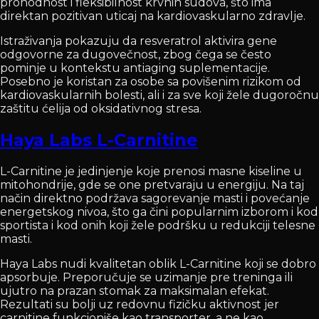
prohodnost i fleksibilnost krvnih sudova, što ima
direktan pozitivan uticaj na kardiovaskularno zdravlje.
Istraživanja pokazuju da resveratrol aktivira gene
odgovorne za dugovečnost, zbog čega se često
pominje u kontekstu antiaging suplementacije.
Posebno je koristan za osobe sa povišenim rizikom od
kardiovaskularnih bolesti, ali i za sve koji žele dugoročnu
zaštitu ćelija od oksidativnog stresa.
Haya Labs L-Carnitine
L-Carnitine je jedinjenje koje prenosi masne kiseline u
mitohondrije, gde se one pretvaraju u energiju. Na taj
način direktno podržava sagorevanje masti i povećanje
energetskog nivoa, što ga čini popularnim izborom i kod
sportista i kod onih koji žele podršku u redukciji telesne
masti.
Haya Labs nudi kvalitetan oblik L-Carnitine koji se dobro
apsorbuje. Preporučuje se uzimanje pre treninga ili
ujutro na prazan stomak za maksimalan efekat.
Rezultati su bolji uz redovnu fizičku aktivnost jer
carnitine funkcioniše kao transporter, a ne kao