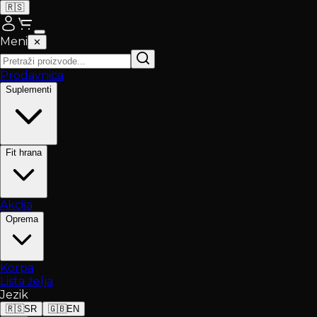
🇷🇸
Meni
✕
Prodavnica
Suplementi
Fit hrana
Akcija
Oprema
Korpa
Lista želja
Jezik
🇷🇸
SR
🇬🇧
EN