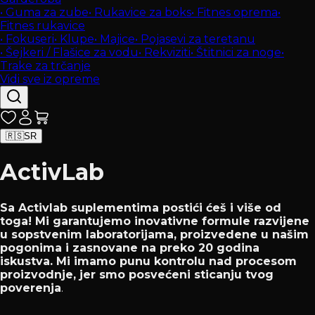
•
Guma za zube
•
Rukavice za boks
•
Fitnes oprema
•
Fitnes rukavice
•
Fokuseri
•
Klupe
•
Majice
•
Pojasevi za teretanu
•
Šejkeri / Flašice za vodu
•
Rekviziti
•
Štitnici za noge
•
Trake za trčanje
Vidi sve iz opreme
🇷🇸
SR
ActivLab
Sa Activlab suplementima postići ćeš i više od
toga! Mi garantujemo inovativne formule razvijene
u sopstvenim laboratorijama, proizvedene u našim
pogonima i zasnovane na preko 20 godina
iskustva. Mi imamo punu kontrolu nad procesom
proizvodnje, jer smo posvećeni sticanju tvog
poverenja
.