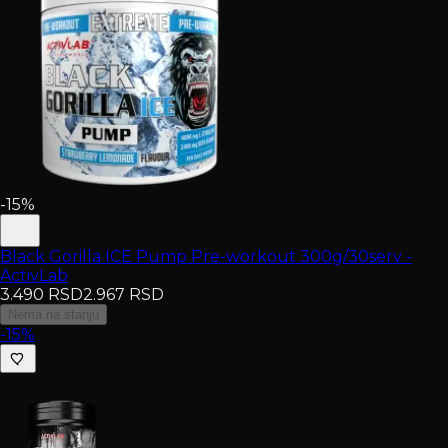
-15%
Black Gorilla ICE Pump Pre-workout 300g/30serv -
ActivLab
3.490
RSD
2.967
RSD
Nema na stanju
-15%