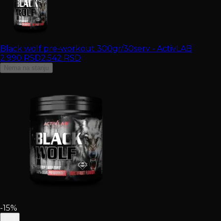
Black wolf pre-workout 300gr/30serv - ActivLAB
2.990
RSD
2.542
RSD
Nema na stanju
-15%