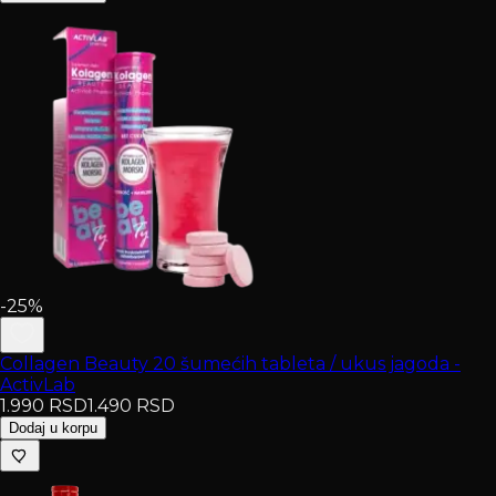
-25%
Collagen Beauty 20 šumećih tableta / ukus jagoda -
ActivLab
1.990
RSD
1.490
RSD
Dodaj u korpu