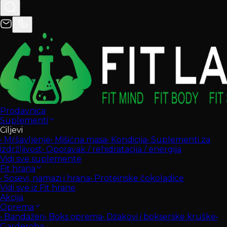
Prodavnica
Suplementi
Ciljevi
•
Mršavljenje
•
Mišićna masa
•
Kondicija
•
Suplementi za
izdržljivost
•
Oporavak / rehidratacija / energija
Vidi sve suplemente
Fit hrana
•
Sosevi, namazi i hrana
•
Proteinske čokoladice
Vidi sve iz Fit hrane
Akcija
Oprema
•
Bandažeri
•
Boks oprema
•
Džakovi i bokserske kruške
•
Garderoba