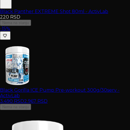
Black Panther EXTREME Shot 80ml - ActivLab
220
RSD
Nema na stanju
-15%
Black Gorilla ICE Pump Pre-workout 300g/30serv -
ActivLab
3.490
RSD
2.967
RSD
Nema na stanju