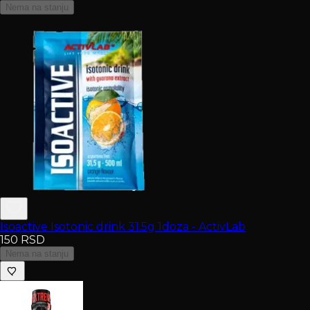
Nema na stanju
Isoactive Isotonic drink 31.5g 1doza - ActivLab
150
RSD
Nema na stanju