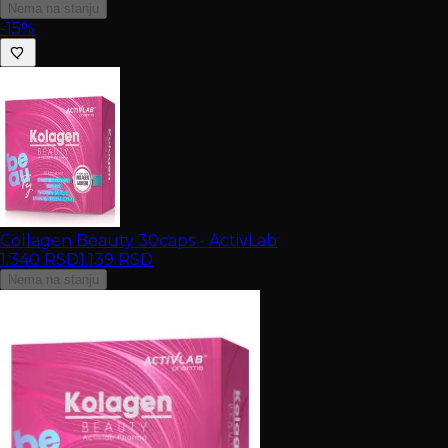
Nema na stanju
-15%
Collagen Beauty 30caps - ActivLab
1.340
RSD
1.139
RSD
Nema na stanju