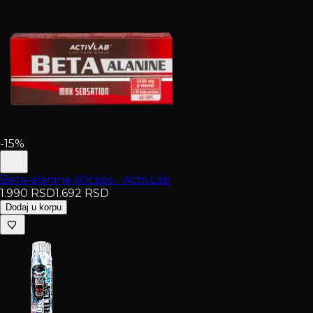
-15%
Beta-alanine 60caps - ActivLab
1.990
RSD
1.692
RSD
Dodaj u korpu