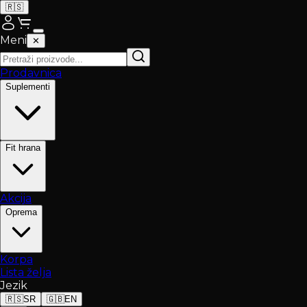
🇷🇸
Meni
✕
Prodavnica
Suplementi
Fit hrana
Akcija
Oprema
Korpa
Lista želja
Jezik
🇷🇸
SR
🇬🇧
EN