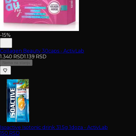
-15%
Collagen Beauty 30caps - ActivLab
1.340
RSD
1.139
RSD
Nema na stanju
Isoactive Isotonic drink 31.5g 1doza - ActivLab
150
RSD