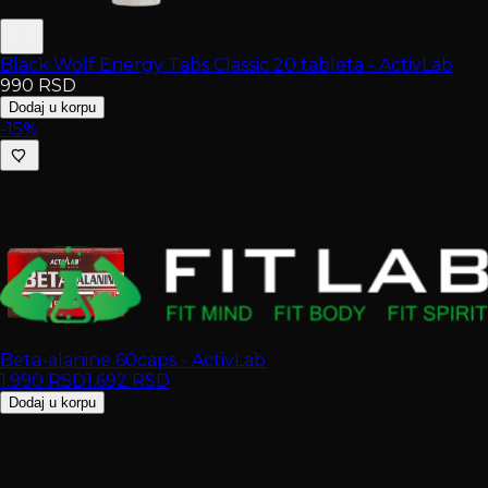
Black Wolf Energy Tabs Classic 20 tableta - ActivLab
990
RSD
Dodaj u korpu
-15%
Beta-alanine 60caps - ActivLab
1.990
RSD
1.692
RSD
Dodaj u korpu