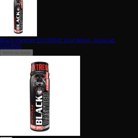
Black Panther EXTREME Shot 80ml - ActivLab
220
RSD
Nema na stanju