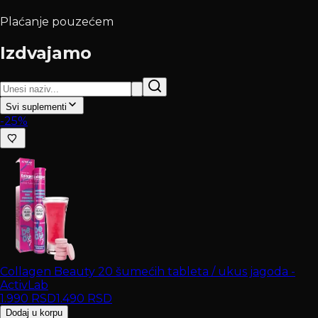
Plaćanje pouzećem
Izdvajamo
Svi suplementi
-25%
Collagen Beauty 20 šumećih tableta / ukus jagoda -
ActivLab
1.990
RSD
1.490
RSD
Dodaj u korpu