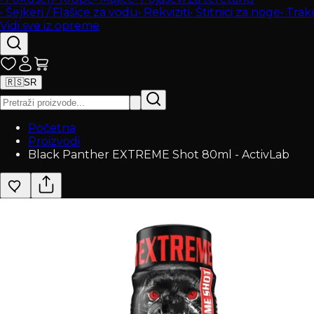
•
Šejkeri / Flašice za vodu
•
Rekviziti
•
Štitnici za noge
•
Trak
Vidi sve iz opreme
🇷🇸
SR
Početna
Proizvodi
Black Panther EXTREME Shot 80ml - ActivLab