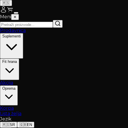
🇷🇸
Meni
✕
Prodavnica
Suplementi
Fit hrana
Akcija
Oprema
Korpa
Lista želja
Jezik
🇷🇸
SR
🇬🇧
EN