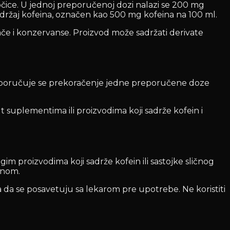
ce. U jednoj preporučenoj dozi nalazi se 200 mg
ok sadržaj kofeina, označen kao 500 mg kofeina na 100 ml.
vače i konzervanse. Proizvod može sadržati derivate
e preporučuje se prekoračenje jedne preporučene doze
suplementima ili proizvodima koji sadrže kofein i
ugim proizvodima koji sadrže kofein ili sastojke sličnog
ninom.
ba da se posavetuju sa lekarom pre upotrebe. Ne koristiti