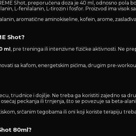
ME Shot, preporučena doza je 40 ml, odnosno pola boči
-alanin, L-fenilalanin, L-tirozin i fosfor. Proizvod ima vis
a-alanin, aromatične aminokiseline, kofein, arome, zaslađi
ME Shot?
0 ml
, pre treninga ili intenzivne fizičke aktivnosti. N
ovati sa kafom, energetskim pićima, drugim pre-workout 
ecu, trudnice i dojilje. Ne treba ga koristiti zajedno sa dr
 osećaj peckanja ili trnjenja, što se povezuje sa beta-ala
iskom, srčanim tegobama ili oni koji koriste terapiju tre
Shot 80ml?