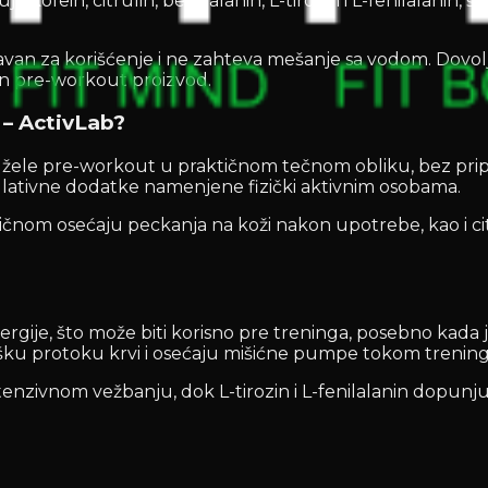
ofein, citrulin, beta-alanin, L-tirozin i L-fenilalanin, 
avan za korišćenje i ne zahteva mešanje sa vodom. Dovolj
an pre-workout proizvod.
– ActivLab?
 žele pre-workout u praktičnom tečnom obliku, bez pri
mulativne dodatke namenjene fizički aktivnim osobama.
stičnom osećaju peckanja na koži nakon upotrebe, kao i ci
ergije, što može biti korisno pre treninga, posebno kada 
ršku protoku krvi i osećaju mišićne pumpe tokom trening
nzivnom vežbanju, dok L-tirozin i L-fenilalanin dopunju