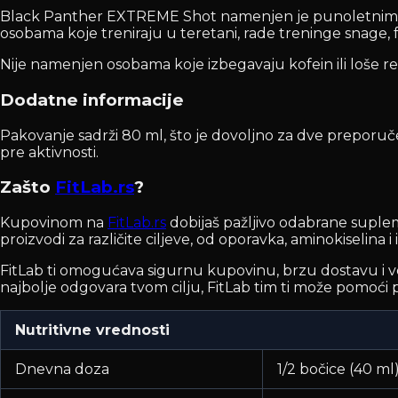
Black Panther EXTREME Shot namenjen je punoletnim, fi
osobama koje treniraju u teretani, rade treninge snage, f
Nije namenjen osobama koje izbegavaju kofein ili loše r
Dodatne informacije
Pakovanje sadrži 80 ml, što je dovoljno za dve preporučen
pre aktivnosti.
Zašto
FitLab.rs
?
Kupovinom na
FitLab.rs
dobijaš pažljivo odabrane suplem
proizvodi za različite ciljeve, od oporavka, aminokiselina 
FitLab ti omogućava sigurnu kupovinu, brzu dostavu i velik
najbolje odgovara tvom cilju, FitLab tim ti može pomoći p
Nutritivne vrednosti
Dnevna doza
1/2 bočice (40 ml