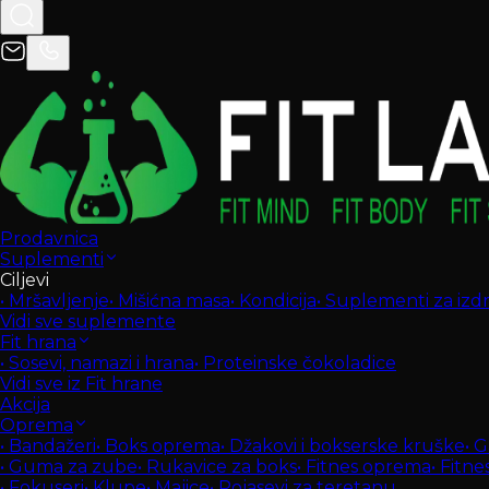
Prodavnica
Suplementi
Ciljevi
•
Mršavljenje
•
Mišićna masa
•
Kondicija
•
Suplementi za izdrž
Vidi sve suplemente
Fit hrana
•
Sosevi, namazi i hrana
•
Proteinske čokoladice
Vidi sve iz Fit hrane
Akcija
Oprema
•
Bandažeri
•
Boks oprema
•
Džakovi i bokserske kruške
•
G
•
Guma za zube
•
Rukavice za boks
•
Fitnes oprema
•
Fitne
•
Fokuseri
•
Klupe
•
Majice
•
Pojasevi za teretanu