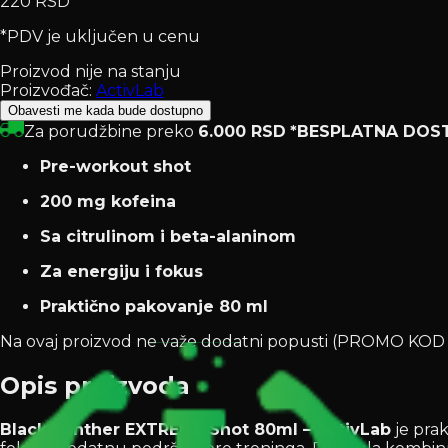
220 RSD
*PDV je uključen u cenu
Proizvod nije na stanju
Proizvođač:
ActivLab
Obavesti me kada bude dostupno
Za porudžbine preko
6.000 RSD
*BESPLATNA DOS
Pre-workout shot
200 mg kofeina
Sa citrulinom i beta-alaninom
Za energiju i fokus
Praktično pakovanje 80 ml
Na ovaj proizvod ne važe dodatni popusti (PROMO K
Opis proizvoda
Black Panther EXTREME Shot 80ml – ActivLab
je prak