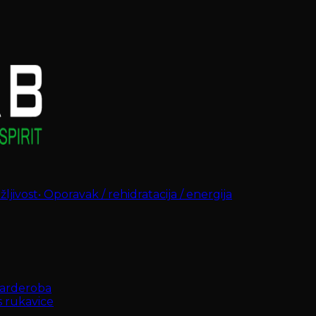
ljivost
•
Oporavak / rehidratacija / energija
arderoba
s rukavice