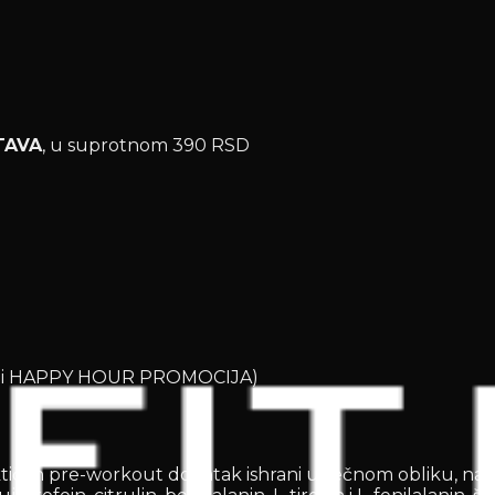
TAVA
, u suprotnom 390 RSD
OD i HAPPY HOUR PROMOCIJA)
tičan pre-workout dodatak ishrani u tečnom obliku, name