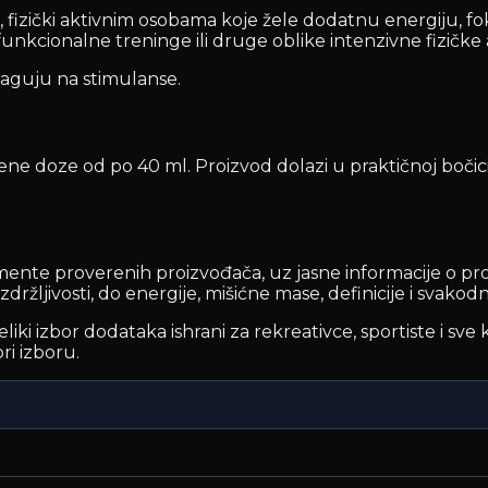
zički aktivnim osobama koje žele dodatnu energiju, fok
unkcionalne treninge ili druge oblike intenzivne fizičke a
eaguju na stimulanse.
e doze od po 40 ml. Proizvod dolazi u praktičnoj bočici k
ente proverenih proizvođača, uz jasne informacije o pro
i izdržljivosti, do energije, mišićne mase, definicije i sva
i izbor dodataka ishrani za rekreativce, sportiste i sve ko
ri izboru.
)