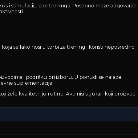
us i stimulaciju pre treninga. Posebno može odgovarati
ktivnosti.
oja se lako nosi u torbi za trening i koristi neposredno
izvodima i podršku pri izboru. U ponudi se nalaze
kodnevne suplementacije.
ji žele kvalitetniju rutinu. Ako nisi siguran koji proizvod