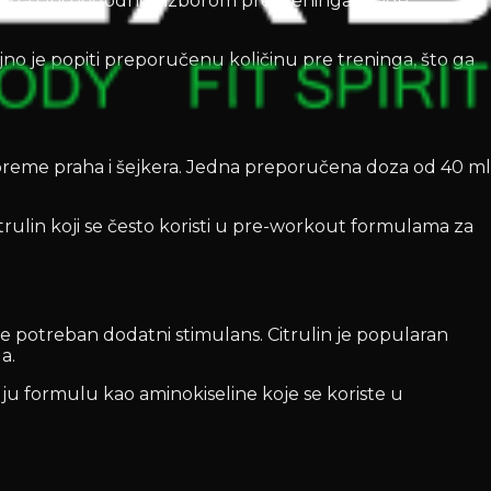
što ga čini pogodnim izborom pre treninga snage,
no je popiti preporučenu količinu pre treninga, što ga
preme praha i šejkera. Jedna preporučena doza od 40 ml
trulin koji se često koristi u pre-workout formulama za
je potreban dodatni stimulans. Citrulin je popularan
a.
ju formulu kao aminokiseline koje se koriste u