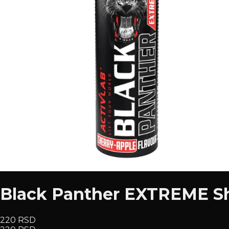
Black Panther EXTREME Sh
220 RSD