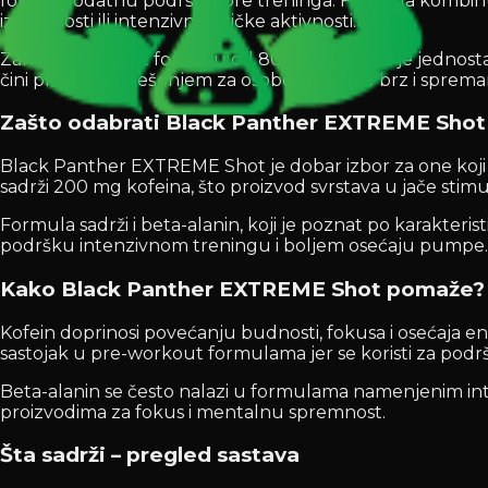
fokus i dodatnu podršku pre treninga. Formula kombinuje k
izdržljivosti ili intenzivne fizičke aktivnosti.
Zahvaljujući shot formatu od 80 ml, proizvod je jednost
čini praktičnim rešenjem za osobe koje žele brz i sprem
Zašto odabrati Black Panther EXTREME Shot 
Black Panther EXTREME Shot je dobar izbor za one koji
sadrži 200 mg kofeina, što proizvod svrstava u jače sti
Formula sadrži i beta-alanin, koji je poznat po karakteri
podršku intenzivnom treningu i boljem osećaju pumpe.
Kako Black Panther EXTREME Shot pomaže?
Kofein doprinosi povećanju budnosti, fokusa i osećaja en
sastojak u pre-workout formulama jer se koristi za pod
Beta-alanin se često nalazi u formulama namenjenim inte
proizvodima za fokus i mentalnu spremnost.
Šta sadrži – pregled sastava