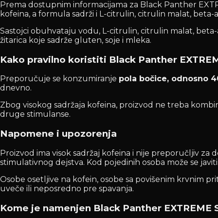
Prema dostupnim informacijama za Black Panther EXTRE
kofeina, a formula sadrži i L-citrulin, citrulin malat, beta
Sastojci obuhvataju vodu, L-citrulin, citrulin malat, bet
žitarica koje sadrže gluten, soje i mleka.
Kako pravilno koristiti Black Panther EXTRE
Preporučuje se konzumiranje
pola bočice, odnosno 4
dnevno.
Zbog visokog sadržaja kofeina, proizvod ne treba kombin
druge stimulanse.
Napomene i upozorenja
Proizvod ima visok sadržaj kofeina i nije preporučljiv za d
stimulativnog dejstva. Kod pojedinih osoba može se javiti
Osobe osetljive na kofein, osobe sa povišenim krvnim prit
uveče ili neposredno pre spavanja.
Kome je namenjen Black Panther EXTREME 