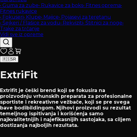
•
Guma za zube
•
Rukavice za boks
•
Fitnes oprema
•
Fitnes rukavice
•
Fokuseri
•
Klupe
•
Majice
•
Pojasevi za teretanu
•
Šejkeri / Flašice za vodu
•
Rekviziti
•
Štitnici za noge
•
Trake za trčanje
Vidi sve iz opreme
🇷🇸
SR
ExtriFit
Extrifit je češki brend koji se fokusira na
proizvodnju vrhunskih preparata za profesionalne
sportiste i rekreativne vežbače, koji se pre svega
bave bodibildingom. Njihovi proizvodi su rezultat
temeljnog ispitivanja i korišćenja samo
najkvalitetnijih i najefikasnijih sastojaka, sa ciljem
dostizanja najboljih rezultata.