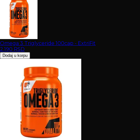
Omega 3 Triglyceride 100cap - ExtriFit
2.190
RSD
Dodaj u korpu