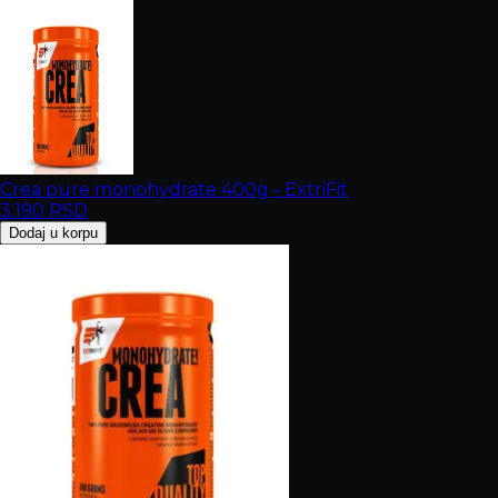
Crea pure monohydrate 400g - ExtriFit
3.190
RSD
Dodaj u korpu