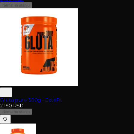
Nema na stanju
Gluta pure 300g - ExtriFit
2.190
RSD
Nema na stanju