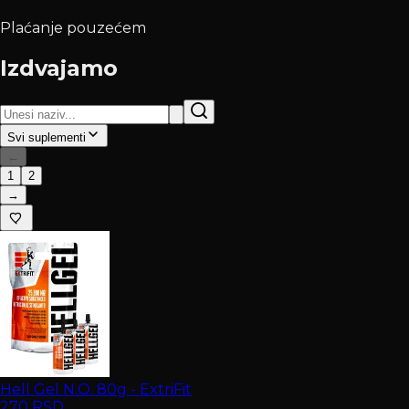
Plaćanje pouzećem
Izdvajamo
Svi suplementi
←
1
2
→
Hell Gel N.O. 80g - ExtriFit
270
RSD