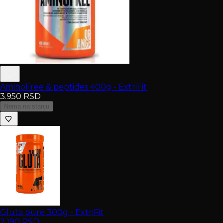
AminoFree & peptides 400g - ExtriFit
3.950
RSD
Nema na stanju
Gluta pure 300g - ExtriFit
2.190
RSD