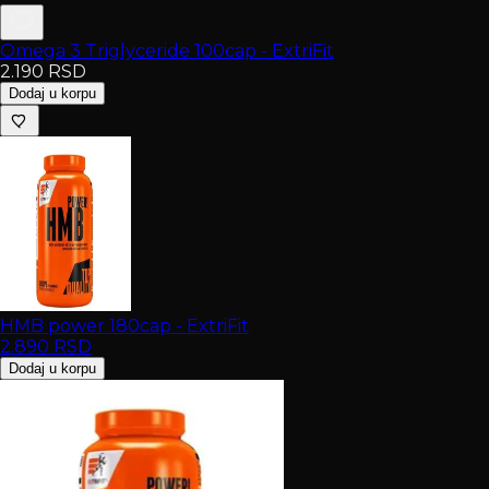
Omega 3 Triglyceride 100cap - ExtriFit
2.190
RSD
Dodaj u korpu
HMB power 180cap - ExtriFit
2.890
RSD
Dodaj u korpu