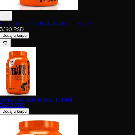
Crea pure monohydrate 400g - ExtriFit
3.190
RSD
Dodaj u korpu
Vegan 80 protein 1kg - ExtriFit
3.690
RSD
Dodaj u korpu