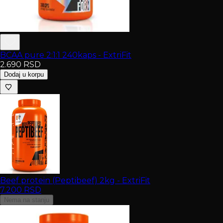
BCAA pure 2:1:1 240kaps - ExtriFit
2.690
RSD
Dodaj u korpu
Beef protein (Peptibeef) 2kg - ExtriFit
7.200
RSD
Nema na stanju