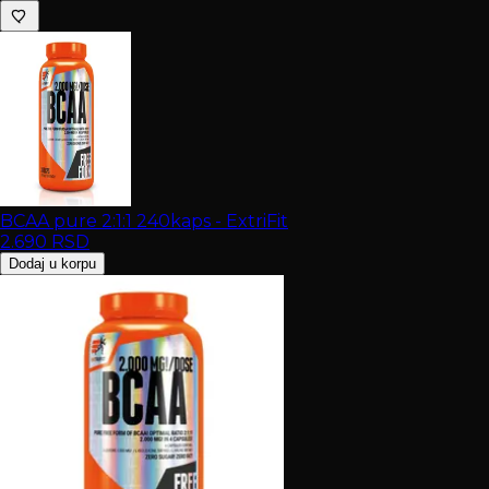
BCAA pure 2:1:1 240kaps - ExtriFit
2.690
RSD
Dodaj u korpu