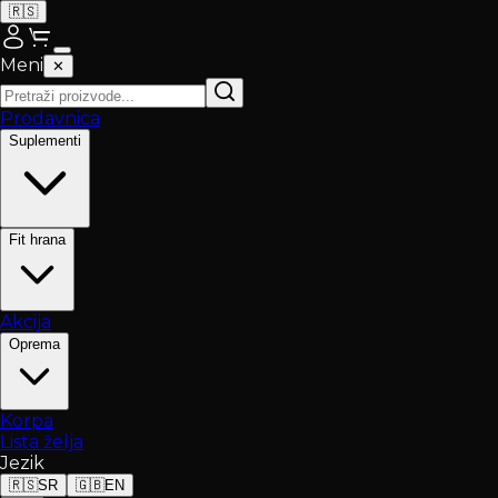
🇷🇸
Meni
✕
Prodavnica
Suplementi
Fit hrana
Akcija
Oprema
Korpa
Lista želja
Jezik
🇷🇸
SR
🇬🇧
EN