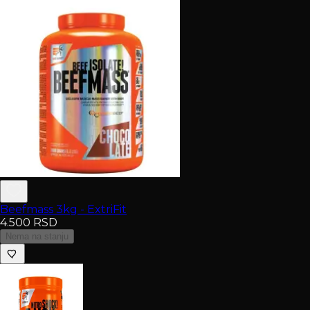
Beefmass 3kg - ExtriFit
4.500
RSD
Nema na stanju