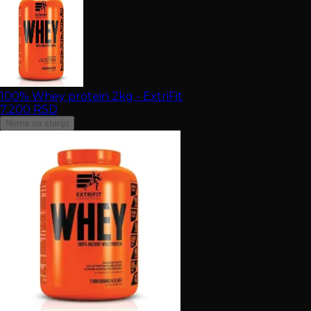
100% Whey protein 2kg - ExtriFit
7.200
RSD
Nema na stanju