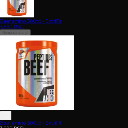
Beef amino 300tb - ExtriFit
3.990
RSD
Nema na stanju
Beef amino 300tb - ExtriFit