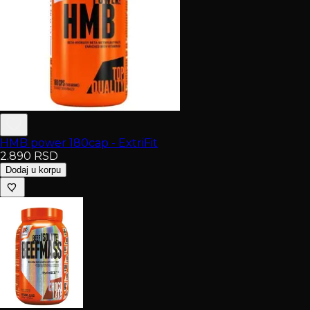
HMB power 180cap - ExtriFit
2.890
RSD
Dodaj u korpu