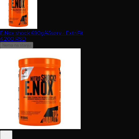
E.Nox shock 690g/45serv - ExtriFit
4.200
RSD
Nema na stanju