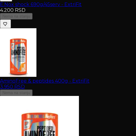
E.Nox shock 690g/45serv - ExtriFit
4.200
RSD
Nema na stanju
AminoFree & peptides 400g - ExtriFit
3.950
RSD
Nema na stanju