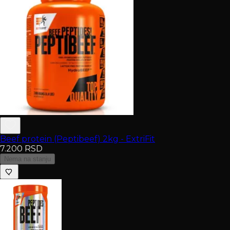
Beef protein (Peptibeef) 2kg - ExtriFit
7.200
RSD
Nema na stanju