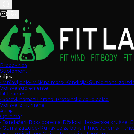
Prodavnica
Suplementi
Ciljevi
•
Mršavljenje
•
Mišićna masa
•
Kondicija
•
Suplementi za izdrž
Vidi sve suplemente
Fit hrana
•
Sosevi, namazi i hrana
•
Proteinske čokoladice
Vidi sve iz Fit hrane
Akcija
Oprema
•
Bandažeri
•
Boks oprema
•
Džakovi i bokserske kruške
•
G
•
Guma za zube
•
Rukavice za boks
•
Fitnes oprema
•
Fitne
•
Fokuseri
•
Klupe
•
Majice
•
Pojasevi za teretanu