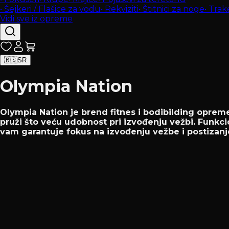
•
Šejkeri / Flašice za vodu
•
Rekviziti
•
Štitnici za noge
•
Trak
Vidi sve iz opreme
🇷🇸
SR
Olympia Nation
Olympia Nation je brend fitnes i bodibilding opreme
pruži što veću udobnost pri izvođenju vežbi. Funkci
vam garantuje fokus na izvođenju vežbe i postizanj