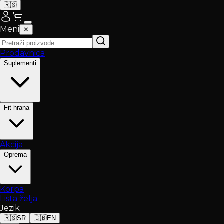
🇷🇸
Meni
✕
Prodavnica
Suplementi
Fit hrana
Akcija
Oprema
Korpa
Lista želja
Jezik
🇷🇸
SR
🇬🇧
EN