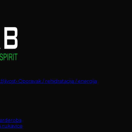
ljivost
•
Oporavak / rehidratacija / energija
arderoba
s rukavice