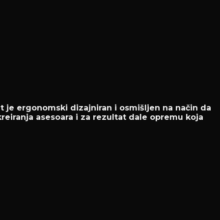
t je ergonomski dizajniran i osmišljen na način da
kreiranja asesoara i za rezultat dale opremu koja