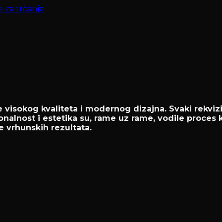
e za trčanje
 visokog kvaliteta i modernog dizajna. Svaki rekvizi
onalnost i estetika su, rame uz rame, vodile proces 
e vrhunskih rezultata.