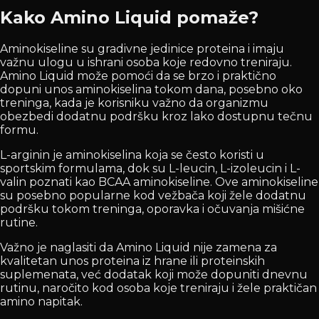
Kako Amino Liquid pomaže?
Aminokiseline su gradivne jedinice proteina i imaju
važnu ulogu u ishrani osoba koje redovno treniraju.
Amino Liquid može pomoći da se brzo i praktično
dopuni unos aminokiselina tokom dana, posebno oko
treninga, kada je korisniku važno da organizmu
obezbedi dodatnu podršku kroz lako dostupnu tečnu
formu.
L-arginin je aminokiselina koja se često koristi u
sportskim formulama, dok su L-leucin, L-izoleucin i L-
valin poznati kao BCAA aminokiseline. Ove aminokiseline
su posebno popularne kod vežbača koji žele dodatnu
podršku tokom treninga, oporavka i očuvanja mišićne
rutine.
Važno je naglasiti da Amino Liquid nije zamena za
kvalitetan unos proteina iz hrane ili proteinskih
suplemenata, već dodatak koji može dopuniti dnevnu
rutinu, naročito kod osoba koje treniraju i žele praktičan
amino napitak.