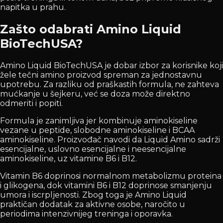
napitka u prahu.
Zašto odabrati Amino Liquid
BioTechUSA?
Amino Liquid BioTechUSA je dobar izbor za korisnike koji
žele tečni amino proizvod spreman za jednostavnu
upotrebu. Za razliku od praškastih formula, ne zahteva
mućkanje u šejkeru, već se doza može direktno
odmeriti i popiti.
Formula je zanimljiva jer kombinuje aminokiseline
vezane u peptide, slobodne aminokiseline i BCAA
aminokiseline. Proizvođač navodi da Liquid Amino sadrži
esencijalne, uslovno esencijalne i neesencijalne
aminokiseline, uz vitamine B6 i B12.
Vitamin B6 doprinosi normalnom metabolizmu proteina
i glikogena, dok vitamini B6 i B12 doprinose smanjenju
umora i iscrpljenosti. Zbog toga je Amino Liquid
praktičan dodatak za aktivne osobe, naročito u
periodima intenzivnijeg treninga i oporavka.