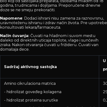
bilo koji od sastojaka preparata, osobama mlađim od 18
godina, trudnicama i dojiljama. Preporučene dnevne
doze se ne smeju prekoračiti.
Napomene
: Dodaci ishrani nisu zamena za raznovrsnu,
uravnoteženu ishranu i zdrav način života. Pre upotrebe
konsultovati lekara/farmaceuta.
Način čuvanja:
Čuvati na hladnom i suvom mestu
daleko od direktnih uticaja toplote, vlage i sunčevih
zraka. Nakon otvaranja čuvati u frižideru. Čuvati van
domašaja dece.
U
Sadržaj aktivnog sastojka
p
Amino cikrulaciona matrica
3
- hidrolizat goveđeg kolagena
29
- hidrolizat proteina surutke
0,