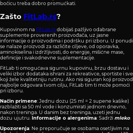
bočicu treba dobro promućkati.
Zašto
FitLab.rs
?
Kupovinom na
FitLab.rs
dobijaš pažljivo odabrane
suplemente proverenih proizvođača, uz jasne
informacije o proizvodima i podršku pri izboru. U ponudi
se nalaze proizvodi za različite ciljeve, od oporavka,
aminokiselina i izdržljivosti, do energije, mišićne mase,
definicije i svakodnevne suplementacije.
FitLab ti omogućava sigurnu kupovinu, brzu dostavu i
veliki izbor dodataka ishrani za rekreativce, sportiste i sve
koji žele kvalitetniju rutinu. Ako nisi siguran koji proizvod
najbolje odgovara tvom cilju, FitLab tim ti može pomoći
pri izboru.
Način primene
: Jednu dozu (25 ml = 2 supene kašike)
razblažiti sa 50 ml vode i konzumirati jednom dnevno,
nakon treninga. U danim bez treninga, uzeti jednu
dozu ujutru.
Informacije o alergenima
: Sadrži
mleko
.
Upozorenja
: Ne preporučuje se osobama osetljivim na