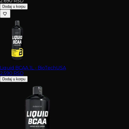
2.690
RSD
Dodaj u korpu
Liquid BCAA 1L - BioTechUSA
2.590
RSD
Dodaj u korpu