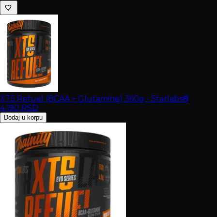
XT5 Refuel (BCAA + Glutamine) 360g - Starlabs®
4.190
RSD
Dodaj u korpu