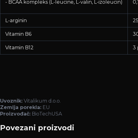
- BCAA kompleks (L-leucine, L-valin, L-izoleucin)
0,
L-arginin
2
Vitamin B6
3
Vitamin B12
3
Uvoznik:
Vitalikum d.o.o.
Zemlja porekla:
EU
Proizvođač:
BioTechUSA
Povezani proizvodi