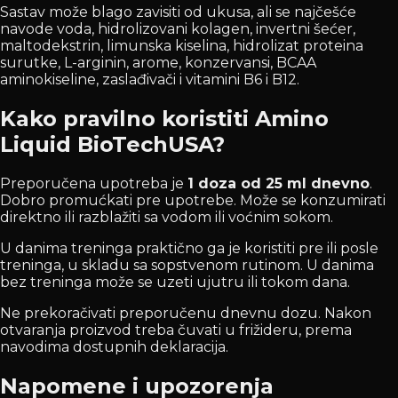
Sastav može blago zavisiti od ukusa, ali se najčešće
navode voda, hidrolizovani kolagen, invertni šećer,
maltodekstrin, limunska kiselina, hidrolizat proteina
surutke, L-arginin, arome, konzervansi, BCAA
aminokiseline, zaslađivači i vitamini B6 i B12.
Kako pravilno koristiti Amino
Liquid BioTechUSA?
Preporučena upotreba je
1 doza od 25 ml dnevno
.
Dobro promućkati pre upotrebe. Može se konzumirati
direktno ili razblažiti sa vodom ili voćnim sokom.
U danima treninga praktično ga je koristiti pre ili posle
treninga, u skladu sa sopstvenom rutinom. U danima
bez treninga može se uzeti ujutru ili tokom dana.
Ne prekoračivati preporučenu dnevnu dozu. Nakon
otvaranja proizvod treba čuvati u frižideru, prema
navodima dostupnih deklaracija.
Napomene i upozorenja