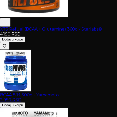
XT5 Refuel (BCAA + Glutamine) 360g - Starlabs®
4.190
RSD
Dodaj u korpu
BCAA 8:1:1 300g - Yamamoto
2.950
RSD
Dodaj u korpu