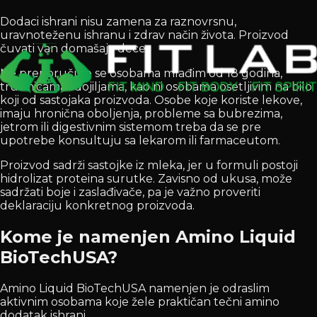
Dodaci ishrani nisu zamena za raznovrsnu,
uravnoteženu ishranu i zdrav način života. Proizvod
čuvati van domašaja dece.
Ne preporučuje se osobama mlađim od 18 godina,
trudnicama i dojiljama, kao ni osobama osetljivim na bilo
koji od sastojaka proizvoda. Osobe koje koriste lekove,
imaju hronična oboljenja, probleme sa bubrezima,
jetrom ili digestivnim sistemom treba da se pre
upotrebe konsultuju sa lekarom ili farmaceutom.
Proizvod sadrži sastojke iz mleka, jer u formuli postoji
hidrolizat proteina surutke. Zavisno od ukusa, može
sadržati boje i zaslađivače, pa je važno proveriti
deklaraciju konkretnog proizvoda.
Kome je namenjen Amino Liquid
BioTechUSA?
Amino Liquid BioTechUSA namenjen je odraslim
aktivnim osobama koje žele praktičan tečni amino
dodatak ishrani.