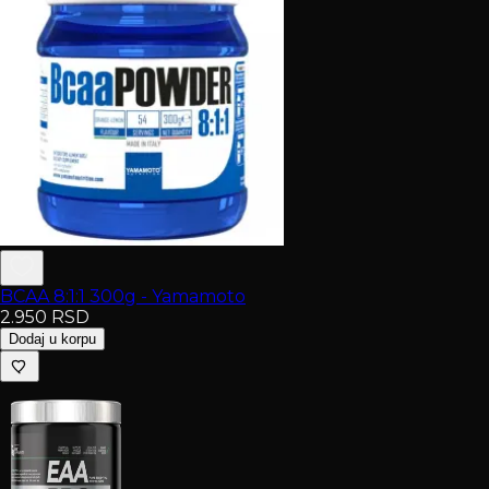
BCAA 8:1:1 300g - Yamamoto
2.950
RSD
Dodaj u korpu