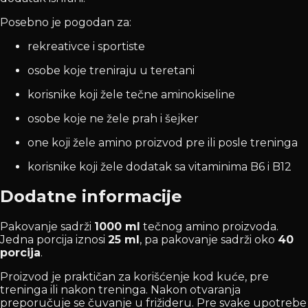
Posebno je pogodan za:
rekreativce i sportiste
osobe koje treniraju u teretani
korisnike koji žele tečne aminokiseline
osobe koje ne žele prah i šejker
one koji žele amino proizvod pre ili posle treninga
korisnike koji žele dodatak sa vitaminima B6 i B12
Dodatne informacije
Pakovanje sadrži
1000 ml
tečnog amino proizvoda.
Jedna porcija iznosi
25 ml
, pa pakovanje sadrži oko
40
porcija
.
Proizvod je praktičan za korišćenje kod kuće, pre
treninga ili nakon treninga. Nakon otvaranja
preporučuje se čuvanje u frižideru. Pre svake upotrebe