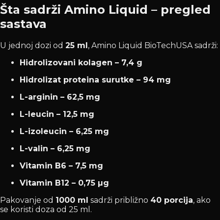
Šta sadrži Amino Liquid – pregled
sastava
U jednoj dozi od
25 ml
, Amino Liquid BioTechUSA sadrži:
Hidrolizovani kolagen – 7,4 g
Hidrolizat proteina surutke – 94 mg
L-arginin – 62,5 mg
L-leucin – 12,5 mg
L-izoleucin – 6,25 mg
L-valin – 6,25 mg
Vitamin B6 – 7,5 mg
Vitamin B12 – 0,75 µg
Pakovanje od
1000 ml
sadrži približno
40 porcija
, ako
se koristi doza od 25 ml.