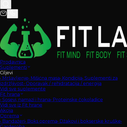
Prodavnica
Suplementi
Ciljevi
•
Mršavljenje
•
Mišićna masa
•
Kondicija
•
Suplementi za
izdržljivost
•
Oporavak / rehidratacija / energija
Vidi sve suplemente
Fit hrana
•
Sosevi, namazi i hrana
•
Proteinske čokoladice
Vidi sve iz Fit hrane
Akcija
Oprema
•
Bandažeri
•
Boks oprema
•
Džakovi i bokserske kruške
•
Garderoba