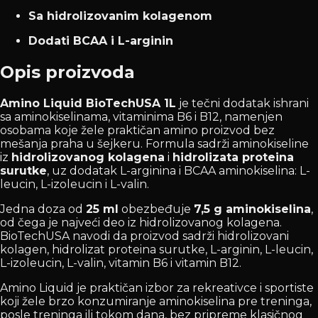
Sa hidrolizovanim kolagenom
Dodati BCAA i L-arginin
Opis proizvoda
Amino Liquid BioTechUSA 1L
je tečni dodatak ishrani
sa aminokiselinama, vitaminima B6 i B12, namenjen
osobama koje žele praktičan amino proizvod bez
mešanja praha u šejkeru. Formula sadrži aminokiseline
iz
hidrolizovanog kolagena
i
hidrolizata proteina
surutke
, uz dodatak L-arginina i BCAA aminokiselina: L-
leucin, L-izoleucin i L-valin.
Jedna doza od
25 ml
obezbeđuje
7,5 g aminokiselina
,
od čega je najveći deo iz hidrolizovanog kolagena.
BioTechUSA navodi da proizvod sadrži hidrolizovani
kolagen, hidrolizat proteina surutke, L-arginin, L-leucin,
L-izoleucin, L-valin, vitamin B6 i vitamin B12.
Amino Liquid je praktičan izbor za rekreativce i sportiste
koji žele brzo konzumiranje aminokiselina pre treninga,
posle treninga ili tokom dana, bez pripreme klasičnog