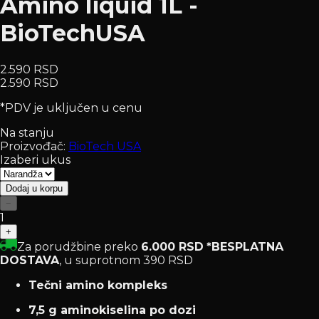
Amino liquid 1L -
BioTechUSA
2.590 RSD
2.590 RSD
*PDV je uključen u cenu
Na stanju
Proizvođač:
BioTech USA
Izaberi ukus
Dodaj u korpu
−
1
+
Za porudžbine preko
6.000 RSD
*BESPLATNA
DOSTAVA
, u suprotnom 390 RSD
Tečni amino kompleks
7,5 g aminokiselina po dozi