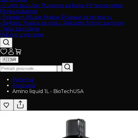
•
Guma za zube
•
Rukavice za boks
•
Fitnes oprema
•
Fitnes rukavice
•
Fokuseri
•
Klupe
•
Majice
•
Pojasevi za teretanu
•
Šejkeri / Flašice za vodu
•
Rekviziti
•
Štitnici za noge
•
Trake za trčanje
Vidi sve iz opreme
🇷🇸
SR
Početna
Proizvodi
Amino liquid 1L - BioTechUSA