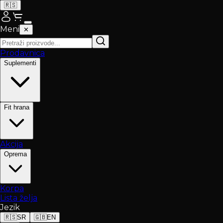
🇷🇸
Meni
✕
Prodavnica
Suplementi
Fit hrana
Akcija
Oprema
Korpa
Lista želja
Jezik
🇷🇸
SR
🇬🇧
EN