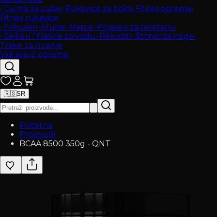
•
Guma za zube
•
Rukavice za boks
•
Fitnes oprema
•
Fitnes rukavice
•
Fokuseri
•
Klupe
•
Majice
•
Pojasevi za teretanu
•
Šejkeri / Flašice za vodu
•
Rekviziti
•
Štitnici za noge
•
Trake za trčanje
Vidi sve iz opreme
🇷🇸
SR
Početna
Proizvodi
BCAA 8500 350g - QNT