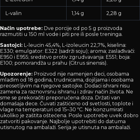
L-valin
1,14 g
2,28 g
Način upotrebe:
Dve porcije od po 5 g proizvoda
razmutiti u 150 ml vode i piti pre ili posle treninga.
Sastojci:
L-leucin 45,4%, L-izoleucin 22,7%, kiselina:
E330; emulgator: E322 (sadrži soju); aroma; zaslađivači:
E950 i E955; sredstvo protiv zgrudvavanja: E551; boja:
E100; pomorandža u prahu (Citrus sinensis).
Upozorenje:
Proizvod nije namenjen deci, osobama
mlađim od 18 godina, trudnicama, dojiljama i osobama
preosetljivim na njegove sastojke. Dodaci ishrani nisu
zamena za raznovrsnu ishranu i zdrav način života. Ne
sme se prekoračiti preporučena doza. Držati van
domašaja dece. Čuvati zaštićeno od svetlosti, toplote i
vlage na temperaturi od 15–30 ºC. Ne konzumirati
ukoliko je zaštita oštećena. Posle upotrebe uvek dobro
zatvoriti pakovanje. Najbolje upotrebiti do datuma
utisnutog na ambalaži. Serija je utisnuta na ambalaži.