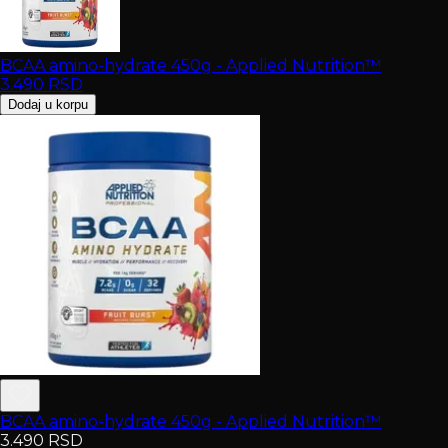
BCAA amino-hydrate 450g - Applied Nutrition™
3.490
RSD
Dodaj u korpu
BCAA amino-hydrate 450g - Applied Nutrition™
3.490
RSD