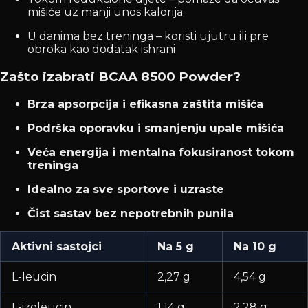
mišiće uz manji unos kalorija
U danima bez treninga – koristi ujutru ili pre
obroka kao dodatak ishrani
Zašto izabrati BCAA 8500 Powder?
Brza apsorpcija i efikasna zaštita mišića
Podrška oporavku i smanjenju upale mišića
Veća energija i mentalna fokusiranost tokom
treninga
Idealno za sve sportove i uzraste
Čist sastav bez nepotrebnih punila
Aktivni sastojci
Na 5 g
Na 10 g
L-leucin
2,27 g
4,54 g
L-izoleucin
1,14 g
2,28 g