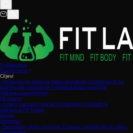
Prodavnica
Suplementi
Ciljevi
•
Mršavljenje
•
Mišićna masa
•
Kondicija
•
Suplementi za
izdržljivost
•
Oporavak / rehidratacija / energija
Vidi sve suplemente
Fit hrana
•
Sosevi, namazi i hrana
•
Proteinske čokoladice
Vidi sve iz Fit hrane
Akcija
Oprema
•
Bandažeri
•
Boks oprema
•
Džakovi i bokserske kruške
•
Garderoba