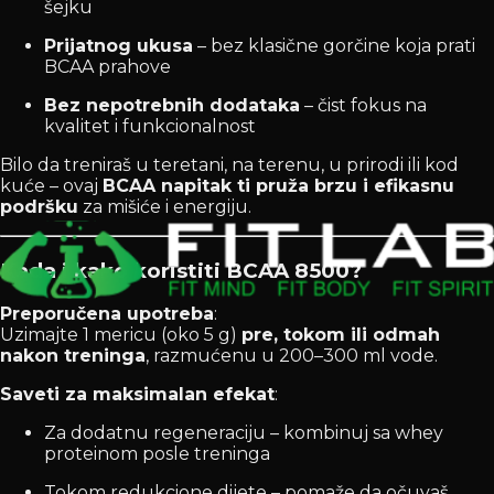
šejku
Prijatnog ukusa
– bez klasične gorčine koja prati
BCAA prahove
Bez nepotrebnih dodataka
– čist fokus na
kvalitet i funkcionalnost
Bilo da treniraš u teretani, na terenu, u prirodi ili kod
kuće – ovaj
BCAA napitak ti pruža brzu i efikasnu
podršku
za mišiće i energiju.
Kada i kako koristiti BCAA 8500?
Preporučena upotreba
:
Uzimajte 1 mericu (oko 5 g)
pre, tokom ili odmah
nakon treninga
, razmućenu u 200–300 ml vode.
Saveti za maksimalan efekat
:
Za dodatnu regeneraciju – kombinuj sa whey
proteinom posle treninga
Tokom redukcione dijete – pomaže da očuvaš