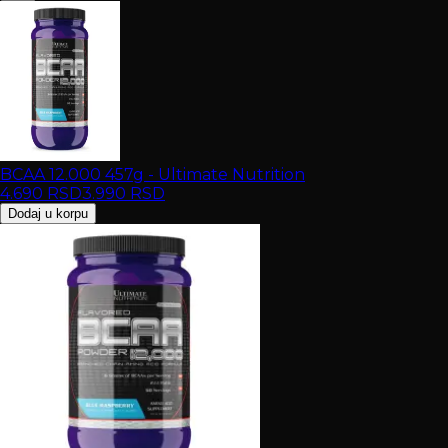
BCAA 12.000 457g - Ultimate Nutrition
4.690
RSD
3.990
RSD
Dodaj u korpu