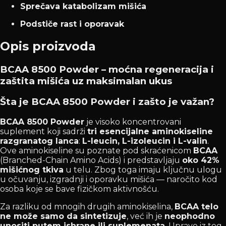
Sprečava katabolizam mišića
Podstiče rast i oporavak
Opis proizvoda
BCAA 8500 Powder – moćna regeneracija i
zaštita mišića uz maksimalan ukus
Šta je BCAA 8500 Powder i zašto je važan?
BCAA 8500 Powder
je visoko koncentrovani
suplement koji sadrži
tri esencijalne aminokiseline
razgranatog lanca
:
L-leucin, L-izoleucin i L-valin
.
Ove aminokiseline su poznate pod skraćenicom
BCAA
(Branched-Chain Amino Acids) i predstavljaju
oko 42%
mišićnog tkiva
u telu. Zbog toga imaju ključnu ulogu
u očuvanju, izgradnji i oporavku mišića — naročito kod
osoba koje se bave fizičkom aktivnošću.
Za razliku od mnogih drugih aminokiselina,
BCAA telo
ne može samo da sintetizuje
, već ih je
neophodno
unositi putem ishrane ili suplemenata
. Upravo iz tog