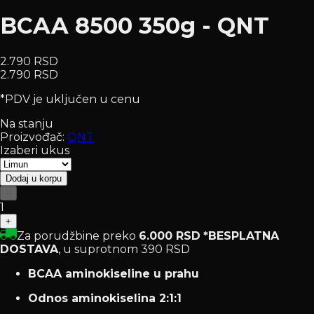
BCAA 8500 350g - QNT
2.790 RSD
2.790 RSD
*PDV je uključen u cenu
Na stanju
Proizvođač:
QNT
Izaberi ukus
Dodaj u korpu
−
1
+
Za porudžbine preko
6.000 RSD
*BESPLATNA
DOSTAVA
, u suprotnom 390 RSD
BCAA aminokiseline u prahu
Odnos aminokiselina 2:1:1