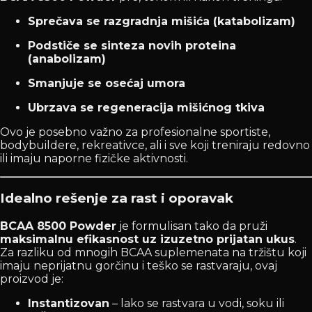
Sprečava se razgradnja mišića (katabolizam)
Podstiče se sinteza novih proteina
(anabolizam)
Smanjuje se osećaj umora
Ubrzava se regeneracija mišićnog tkiva
Ovo je posebno važno za profesionalne sportiste,
bodybuildere, rekreativce, ali i sve koji treniraju redovno
ili imaju naporne fizičke aktivnosti.
Idealno rešenje za rast i oporavak
BCAA 8500 Powder
je formulisan tako da pruži
maksimalnu efikasnost uz izuzetno prijatan ukus
.
Za razliku od mnogih BCAA suplemenata na tržištu koji
imaju neprijatnu gorčinu i teško se rastvaraju, ovaj
proizvod je:
Instantizovan
– lako se rastvara u vodi, soku ili