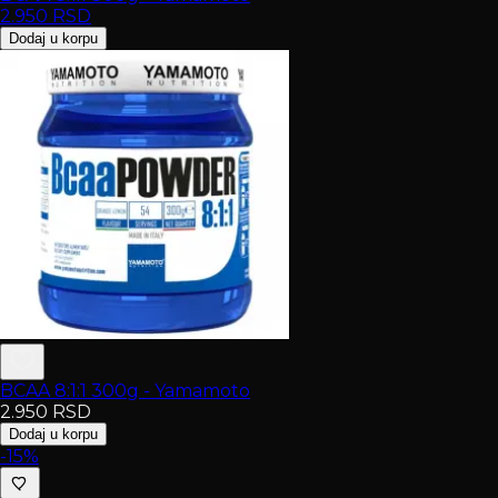
2.950
RSD
Dodaj u korpu
BCAA 8:1:1 300g - Yamamoto
2.950
RSD
Dodaj u korpu
-15%