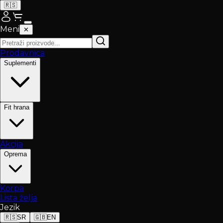
🇷🇸
Meni
✕
Prodavnica
Suplementi
Fit hrana
Akcija
Oprema
Korpa
Lista želja
Jezik
🇷🇸
SR
🇬🇧
EN