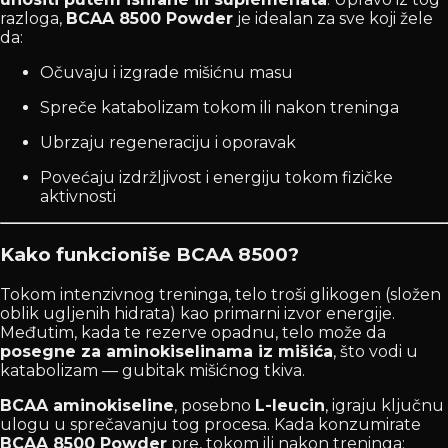
razloga,
BCAA 8500 Powder
je idealan za sve koji žele
da:
Očuvaju i izgrade mišićnu masu
Spreče katabolizam tokom ili nakon treninga
Ubrzaju regeneraciju i oporavak
Povećaju izdržljivost i energiju tokom fizičke
aktivnosti
Kako funkcioniše BCAA 8500?
Tokom intenzivnog treninga, telo troši glikogen (složen
oblik ugljenih hidrata) kao primarni izvor energije.
Međutim, kada te rezerve opadnu, telo može da
posegne za aminokiselinama iz mišića
, što vodi u
katabolizam — gubitak mišićnog tkiva.
BCAA aminokiseline
, posebno
L-leucin
, igraju ključnu
ulogu u sprečavanju tog procesa. Kada konzumirate
BCAA 8500 Powder
pre, tokom ili nakon treninga: