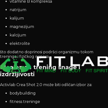
vitamine B kompleksa
natrijum
kalijum
magnezijum
kalcijum
elektrolite
što dodatno doprinosi podršci organizmu tokom
treninga i fizičkog napora.
Idealan za trening snage i
izdržljivosti
Activlab Crea Shot 2.0 može biti odličan izbor za:
bodybuilding
fitness treninge