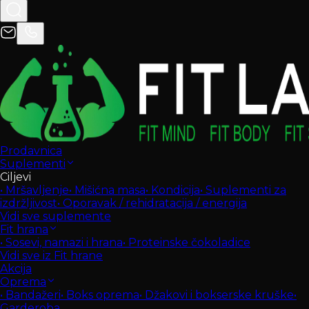
Prodavnica
Suplementi
Ciljevi
•
Mršavljenje
•
Mišićna masa
•
Kondicija
•
Suplementi za
izdržljivost
•
Oporavak / rehidratacija / energija
Vidi sve suplemente
Fit hrana
•
Sosevi, namazi i hrana
•
Proteinske čokoladice
Vidi sve iz Fit hrane
Akcija
Oprema
•
Bandažeri
•
Boks oprema
•
Džakovi i bokserske kruške
•
Garderoba