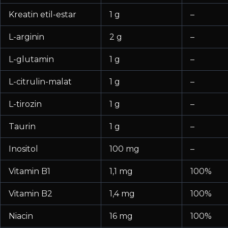
Kreatin etil-estar
1 g
–
L-arginin
2 g
–
L-glutamin
1 g
–
L-citrulin-malat
1 g
–
L-tirozin
1 g
–
Taurin
1 g
–
Inositol
100 mg
–
Vitamin B1
1,1 mg
100%
Vitamin B2
1,4 mg
100%
Niacin
16 mg
100%