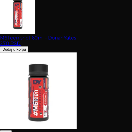
M6Teen shot 60ml - DorianYates
270
RSD
Dodaj u korpu