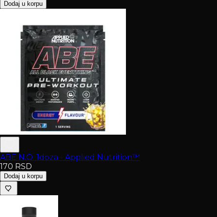
Dodaj u korpu
ABE N.O. 1doza - Applied Nutrition™
170
RSD
Dodaj u korpu