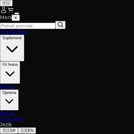
🇷🇸
Meni
✕
Prodavnica
Suplementi
Fit hrana
Akcija
Oprema
Korpa
Lista želja
Jezik
🇷🇸
SR
🇬🇧
EN