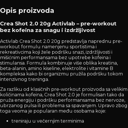
Opis proizvoda
Crea Shot 2.0 20g Activlab – pre-workout
bez kofeina za snagu i izdržljivost
Activlab Crea Shot 2.0 20g predstavlja naprednu pre-
workout formulu namenjenu sportistima i
rekreativcima koji žele podršku snazi, izdržljivosti i
mišićnim performansama bez upotrebe kofeina i
stimulansa. Formula kombinuje više oblika kreatina,
beta-alanin, amino kiseline, elektrolite i vitamine B
kompleksa kako bi organizmu pružila podršku tokom
intenzivnog treninga.
Za razliku od klasičnih pre-workout proizvoda sa velikim
količinama kofeina, Crea Shot 2.0 je formulisan tako da
pruža energiju i podršku performansama bez nervoze,
ubrzanog pulsa ili problema sa spavanjem. Upravo zbog
toga veoma je popularan među osobama koje:
treniraju u večernjim terminima