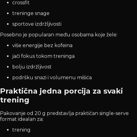
crossfit
treninge snage
sportove izdržljivosti
Posebno je popularan među osobama koje žele:
više energije bez kofeina
jači fokus tokom treninga
bolju izdržljivost
podršku snazi i volumenu mišića
Praktična jedna porcija za svaki
trening
Pakovanje od 20 g predstavlja praktičan single-serve
format idealan za:
trening