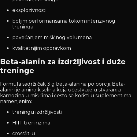
eksplozivnosti
boljim performansama tokom intenzivnog
treninga
povećanjem mišićnog volumena
kvalitetnijim oporavkom
Beta-alanin za izdržljivost i duže
treninge
Formula sadrži čak 3 g beta-alanina po porciji. Beta-
alanin je amino kiselina koja učestvuje u stvaranju
karnozina u mišićima i često se koristi u suplementima
namenjenim:
treningu izdržljivosti
HIIT treninzima
crossfit-u