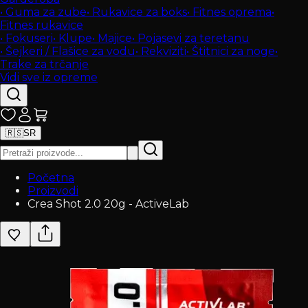
•
Guma za zube
•
Rukavice za boks
•
Fitnes oprema
•
Fitnes rukavice
•
Fokuseri
•
Klupe
•
Majice
•
Pojasevi za teretanu
•
Šejkeri / Flašice za vodu
•
Rekviziti
•
Štitnici za noge
•
Trake za trčanje
Vidi sve iz opreme
🇷🇸
SR
Početna
Proizvodi
Crea Shot 2.0 20g - ActiveLab