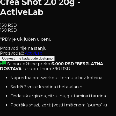
Crea Shot 2.0 20g -
ActiveLab
150 RSD
150 RSD
*PDV je uključen u cenu
Proizvod nije na stanju
Proizvođač:
ActivLab
Obavesti me kada bude dostupno
Za porudžbine preko
6.000 RSD
*BESPLATNA
DOSTAVA
, u suprotnom 390 RSD
Napredna pre-workout formula bez kofeina
Sadrži 3 vrste kreatina i beta-alanin
Dodatak arginina, citrulina, glutamina i taurina
Podrška snazi, izdržljivosti i mišićnom “pump”-u