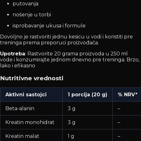
putovanja
nošenje u torbi
isprobavanje ukusa i formule
Dovoljno je rastvoriti jednu kesicu u vodi i koristiti pre
treninga prema preporuci proizvođača.
Upotreba
: Rastvorite 20 grama proizvoda u 250 ml
vode i konzumirajte jednom dnevno pre treninga. Brzo,
lako i efikasno
Nutritivne vrednosti
Aktivni sastojci
1 porcija (20 g)
% NRV*
Beta-alanin
3 g
–
Kreatin monohidrat
3 g
–
Kreatin malat
1 g
–