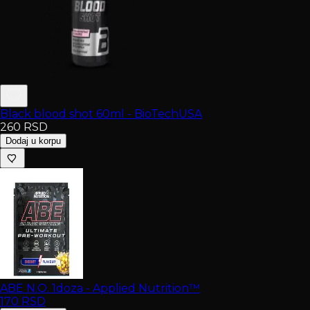
Black blood shot 60ml - BioTechUSA
260
RSD
Dodaj u korpu
ABE N.O. 1doza - Applied Nutrition™
170
RSD