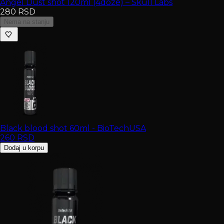
Angel Dust shot 120ml (4doze) – Skull Labs
280
RSD
Nema na stanju
Black blood shot 60ml - BioTechUSA
260
RSD
Dodaj u korpu