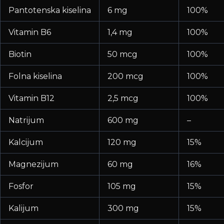
Pantotenska kiselina
6 mg
100%
Vitamin B6
1,4 mg
100%
Biotin
50 mcg
100%
Folna kiselina
200 mcg
100%
Vitamin B12
2,5 mcg
100%
Natrijum
600 mg
–
Kalcijum
120 mg
15%
Magnezijum
60 mg
16%
Fosfor
105 mg
15%
Kalijum
300 mg
15%