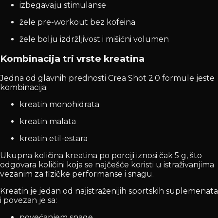
izbegavaju stimulanse
žele pre-workout bez kofeina
žele bolju izdržljivost i mišićni volumen
Kombinacija tri vrste kreatina
Jedna od glavnih prednosti Crea Shot 2.0 formule jeste
kombinacija:
kreatin monohidrata
kreatin malata
kreatin etil-estara
Ukupna količina kreatina po porciji iznosi čak 5 g, što
odgovara količini koja se najčešće koristi u istraživanjima
vezanim za fizičke performanse i snagu.
Kreatin je jedan od najistraženijih sportskih suplemenata
i povezan je sa:
povećanjem snage