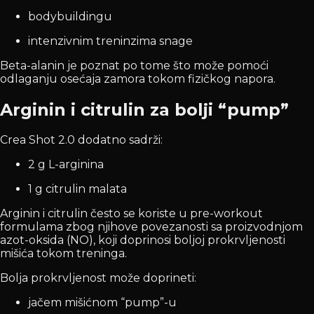
bodybuildingu
intenzivnim treninzima snage
Beta-alanin je poznat po tome što može pomoći
odlaganju osećaja zamora tokom fizičkog napora.
Arginin i citrulin za bolji “pump”
Crea Shot 2.0 dodatno sadrži:
2 g L-arginina
1 g citrulin malata
Arginin i citrulin često se koriste u pre-workout
formulama zbog njihove povezanosti sa proizvodnjom
azot-oksida (NO), koji doprinosi boljoj prokrvljenosti
mišića tokom treninga.
Bolja prokrvljenost može doprineti:
jačem mišićnom “pump”-u