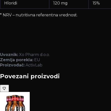
Hloridi
120 mg
15%
* NRV – nutritivna referentna vrednost.
Uvoznik:
Xo Pharm d.o.o.
Zemlja porekla:
EU
Proizvođač:
ActivLab
Povezani proizvodi