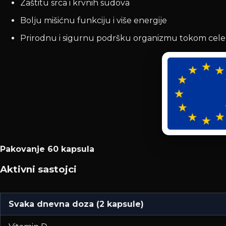
Zaštitu srca i krvnih sudova
Bolju mišićnu funkciju i više energije
Prirodnu i sigurnu podršku organizmu tokom cele
Pakovanje 60 kapsula
Aktivni sastojci
Svaka dnevna doza (2 kapsule)