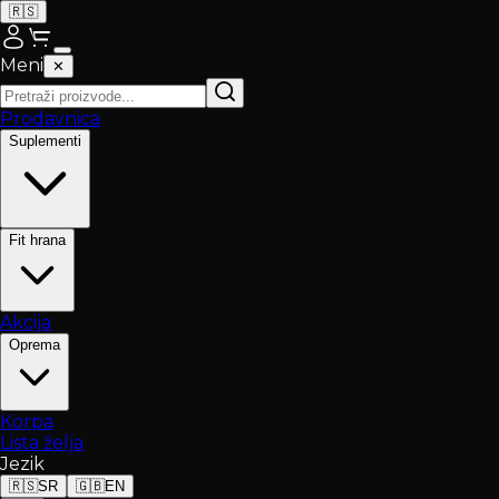
🇷🇸
Meni
✕
Prodavnica
Suplementi
Fit hrana
Akcija
Oprema
Korpa
Lista želja
Jezik
🇷🇸
SR
🇬🇧
EN