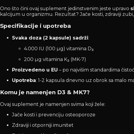
Ono što čini ovaj suplement jedinstvenim jeste upravo
s
kalcijum u organizmu. Rezultat? Jače kosti, zdraviji zubi, č
Specifikacije i upotreba
Svaka doza (2 kapsule) sadrži
:
4.000 IU (100 µg) vitamina D₃
200 µg vitamina K₂ (MK-7)
Proizvedeno u EU
– po najvišim standardima čistoće
Upotreba
: 1-2 kapsula dnevno uz obrok sa malo ma
Komu je namenjen D3 & MK7?
Ovaj suplement je namenjen svima koji žele:
Jače kosti i prevenciju osteoporoze
Zdraviji i otporniji imunitet