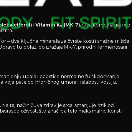
lekalciferol)
i
Vitamin K₂ (MK-7)
. Ova kombinacija nije
nizma.
r – dva ključna minerala za čvrste kosti i snažne mišiće.
ravo tu dolazi do izražaja MK-7, prirodni fermentisani
i smanjenju upala i podstiče normalno funkcionisanje
 koje pate od hroničnog umora ili slabosti kostiju.
a taj način čuva zdravlje srca, smanjuje rizik od
oraspoloživost, što znači da telo maksimalno koristi