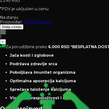
2.290 RSD
*PDV je uključen u cenu
Na stanju
Proizvođač:
Active Pharma
Dodaj u korpu
−
1
+
Za porudžbine preko
6.000 RSD
*BESPLATNA DOS
Jača kosti i zglobove
Podržava zdravlje srca
Poboljšava imunitet organizma
Optimalna apsorpcija kalcijuma
Sprečava taloženje kalcijuma
Visoka bioraspoloživost i čistoća
Opis proizvoda