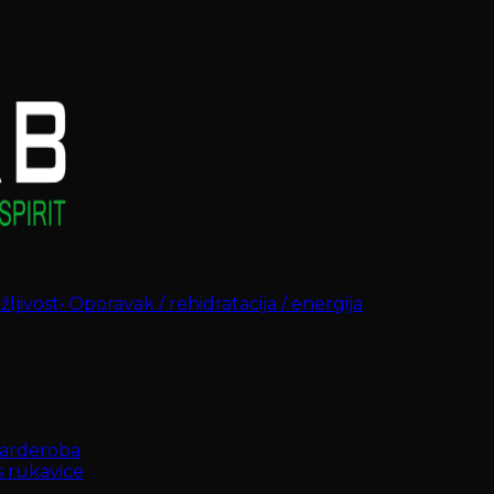
ljivost
•
Oporavak / rehidratacija / energija
arderoba
s rukavice