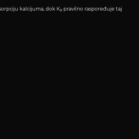
orpciju kalcijuma, dok K₂ pravilno raspoređuje taj