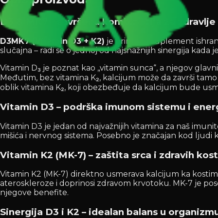
D3 & MK7 – savršena kombinacija za zdravlje k
D3MK7 (Vitamin D3 + K2)
je prirodan suplement ishrani
slučajna – radi se o jednoj od najsnažnijih sinergija kada 
Vitamin D₃ je poznat kao „vitamin sunca“, a njegov glavni
Međutim, bez vitamina K₂, kalcijum može da završi tamo 
oblik vitamina K₂, koji obezbeđuje da kalcijum bude usm
Vitamin D3 – podrška imunom sistemu i energ
Vitamin D3 je jedan od najvažnijih vitamina za naš imuni
mišića i nervnog sistema. Posebno je značajan kod ljudi k
Vitamin K2 (MK-7) – zaštita srca i zdravih kost
Vitamin K2 (MK-7) direktno usmerava kalcijum ka kostima 
ateroskleroze i doprinosi zdravom krvotoku. MK-7 je pos
njegove benefite.
Sinergija D3 i K2 – idealan balans u organizm