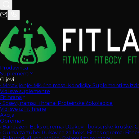
Prodavnica
Suplementi
Ciljevi
•
Mršavljenje
•
Mišićna masa
•
Kondicija
•
Suplementi za izdrž
Vidi sve suplemente
Fit hrana
•
Sosevi, namazi i hrana
•
Proteinske čokoladice
Vidi sve iz Fit hrane
Akcija
Oprema
•
Bandažeri
•
Boks oprema
•
Džakovi i bokserske kruške
•
G
•
Guma za zube
•
Rukavice za boks
•
Fitnes oprema
•
Fitne
•
Fokuseri
•
Klupe
•
Majice
•
Pojasevi za teretanu