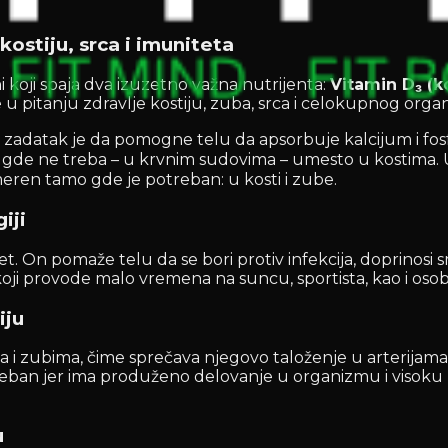
ostiju, srca i imuniteta
 koji spaja dva izuzetno važna nutrijenta:
Vitamin D₃ (ko
je u pitanju zdravlje kostiju, zuba, srca i celokupnog orga
 zadatak je da pomogne telu da apsorbuje kalcijum i fosfo
gde ne treba – u krvnim sudovima – umesto u kostima. Up
eren tamo gde je potreban: u kosti i zube.
iji
tet. On pomaže telu da se bori protiv infekcija, doprinos
oji provode malo vremena na suncu, sportista, kao i osoba
iju
i zubima, čime sprečava njegovo taloženje u arterijama. N
eban jer ima produženo delovanje u organizmu i visoku bi
u