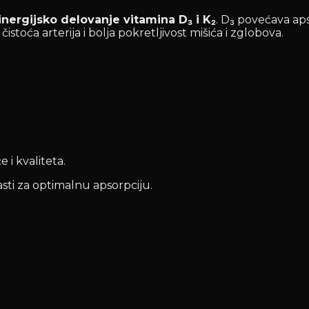
inergijsko delovanje vitamina D₃ i K₂
. D₃ povećava aps
istoća arterija i bolja pokretljivost mišića i zglobova.
 i kvaliteta.
sti za optimalnu apsorpciju.