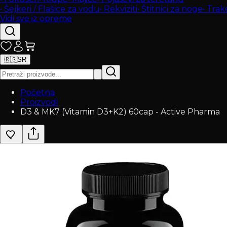
•
Šejkeri / Flašice za vodu
•
Rekviziti
•
Štitnici za noge
•
Trak
Vidi sve iz opreme
🇷🇸
SR
Početna
Proizvodi
D3 & MK7 (Vitamin D3+K2) 60cap - Active Pharma