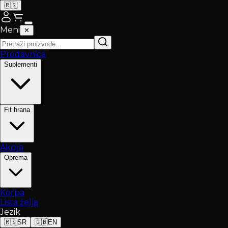
🇷🇸
Meni
✕
Prodavnica
Suplementi
Fit hrana
Akcija
Oprema
Korpa
Lista želja
Jezik
🇷🇸
SR
🇬🇧
EN