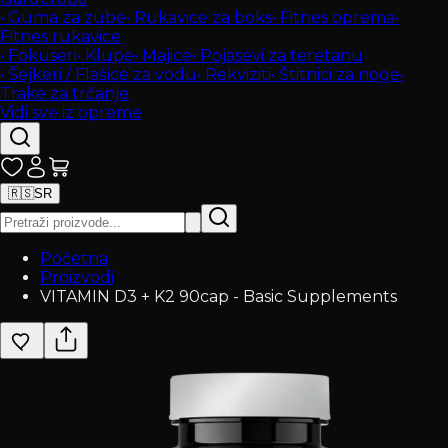
•
Guma za zube
•
Rukavice za boks
•
Fitnes oprema
•
Fitnes rukavice
•
Fokuseri
•
Klupe
•
Majice
•
Pojasevi za teretanu
•
Šejkeri / Flašice za vodu
•
Rekviziti
•
Štitnici za noge
•
Trake za trčanje
Vidi sve iz opreme
🇷🇸
SR
Početna
Proizvodi
VITAMIN D3 + K2 90cap - Basic Supplements