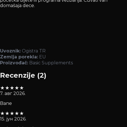
početka dijete ili programa vežbanja. Čuvati van
domašaja dece.
Uvoznik:
Ogistra TR
Zemlja porekla:
EU
Proizvođač:
Basic Supplements
Recenzije
(
2
)
★
★
★
★
★
7. авг 2026.
Bane
★
★
★
★
★
15. јун 2026.