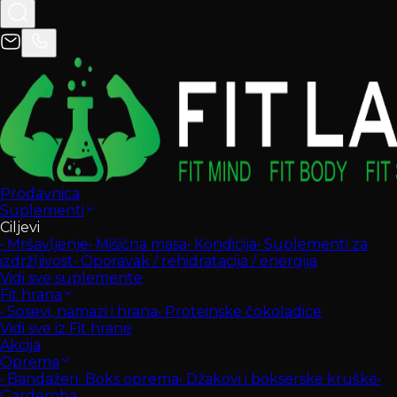
Prodavnica
Suplementi
Ciljevi
•
Mršavljenje
•
Mišićna masa
•
Kondicija
•
Suplementi za
izdržljivost
•
Oporavak / rehidratacija / energija
Vidi sve suplemente
Fit hrana
•
Sosevi, namazi i hrana
•
Proteinske čokoladice
Vidi sve iz Fit hrane
Akcija
Oprema
•
Bandažeri
•
Boks oprema
•
Džakovi i bokserske kruške
•
Garderoba