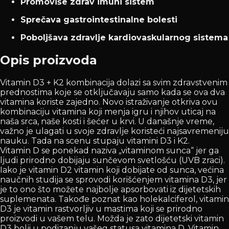
Promoviše zdrav imuni sistem
Sprečava gastrointestinalne bolesti
Poboljšava zdravlje kardiovaskularnog sistema
Opis proizvoda
Vitamin D3 + K2 kombinacija dolazi sa svim zdravstvenim
prednostima koje se otključavaju samo kada se ova dva
vitamina koriste zajedno. Novo istraživanje otkriva ovu
kombinaciju vitamina koji menja igru i njihov uticaj na
naša srca, naše kosti i šećer u krvi. U današnje vreme,
važno je ulagati u svoje zdravlje koristeći najsavremeniju
nauku. Tada na scenu stupaju vitamini D3 i K2.
Vitamin D se ponekad naziva „vitaminom sunca“ jer ga
ljudi prirodno dobijaju sunčevom svetlošću (UVB zraci).
Iako je vitamin D2 vitamin koji dobijate od sunca, većina
naučnih studija se sprovodi korišćenjem vitamina D3, jer
je to ono što možete najbolje apsorbovati iz dijetetskih
suplemenata. Takođe poznat kao holekalciferol, vitamin
D3 je vitamin rastvorljiv u mastima koji se prirodno
proizvodi u vašem telu. Možda je zato dijetetski vitamin
D3 bolji u podizanju vašeg statusa vitamina D. Vitamin