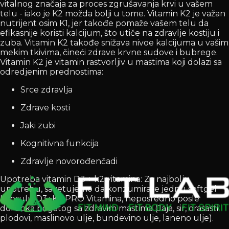
vitalnog značaja za proces zgrušavanja krvi u vašem
telu - iako je K2 možda bolji u tome. Vitamin K2 je važan
nutrijent osim K1, jer takođe pomaže vašem telu da
efikasnije koristi kalcijum, što utiče na zdravlje kostiju i
zuba. Vitamin K2 takođe snižava nivoe kalcijuma u ​​vašim
mekim tkivima, čineći zdrave krvne sudove i bubrege.
Vitamin K2 je vitamin rastvorljiv u mastima koji dolazi sa
odredjenim prednostima:
Srce zdravlja
Zdrave kosti
Jaki zubi
Kognitivna funkcija
Zdravlje novorođenčadi
Upotreba vitamin D3 + k2 vitamina: Za najbolju
upotrebu, savetujemo da konzumirate jednu softgel
kapsulu D3+K2 PRO Vitamina, neposredno posle
dorucka bogatog sa zdravim mastima (Jaja, sir, orasasti
plodovi, maslinovo ulje, bundevino ulje, laneno ulje).