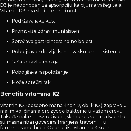
D3 je neophodan za apsorpciju kalcijuma vašeg tela.
Vitamin D3 ima sledece prednosti:
Podržava jake kosti
Promoviše zdrav imuni sistem
Sprečava gastrointestinalne bolesti
Poboljšava zdravlje kardiovaskularnog sistema
Jača zdravlje mozga
Poboljšava raspoloženje
Može sprečiti rak
Benefiti vitamina K2
Vitamin K2 (posebno menakinon-7, oblik K2) zapravo u
malim količinama proizvode bakterije u vašem crevu.
Takođe nalazite K2 u životinjskim proizvodima kao što
su masna riba i govedina hranjena travom, ili u
fermentisanoj hrani. Oba oblika vitamina K su od