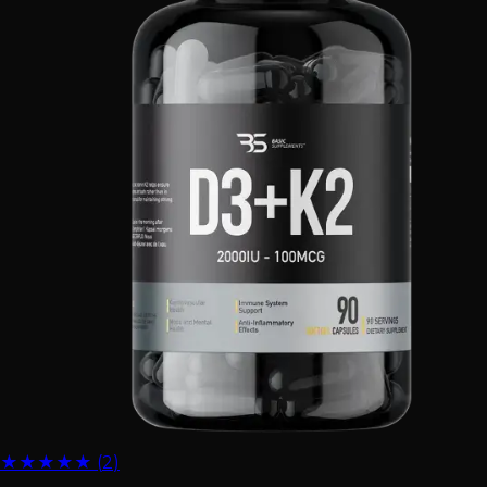
★
★
★
★
★
(
2
)