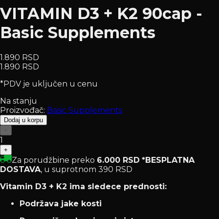
VITAMIN D3 + K2 90cap -
Basic Supplements
1.890 RSD
1.890 RSD
*PDV je uključen u cenu
Na stanju
Proizvođač:
Basic Supplements
Dodaj u korpu
−
1
+
Za porudžbine preko
6.000 RSD
*BESPLATNA
DOSTAVA
, u suprotnom 390 RSD
Vitamin D3 + K2 ima sledece prednosti:
Podržava jake kosti