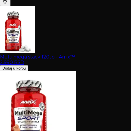
Multi mega stack 120tb - Amix™
2.990
RSD
Dodaj u korpu