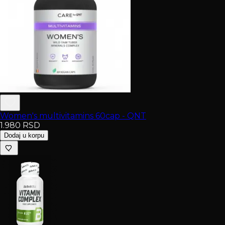
Women's multivitamins 60cap - QNT
1.980
RSD
Dodaj u korpu