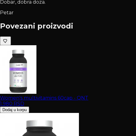
Dobar, dobra doza.
Petar
Povezani proizvodi
Women's multivitamins 60cap - QNT
1.980
RSD
Dodaj u korpu