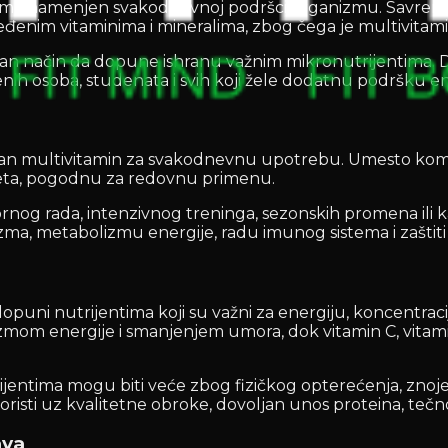
ama namenjen svakodnevnoj podršci organizmu. Savremen n
enim vitaminima i mineralima, zbog čega je multivitami
n način da dopune ishranu važnim mikronutrijentima. Dai
enih osoba, studenata i svih koji žele dodatnu podršku ene
ktičan multivitamin za svakodnevnu upotrebu. Umesto ko
leta, pogodnu za redovnu primenu.
g rada, intenzivnog treninga, sezonskih promena ili kada
 metabolizmu energije, radu imunog sistema i zaštiti će
puni nutrijentima koji su važni za energiju, koncentrac
mom energije i smanjenjem umora, dok vitamin C, vitamin
ijentima mogu biti veće zbog fizičkog opterećenja, zno
oristi uz kvalitetne obroke, dovoljan unos proteina, tečno
ava