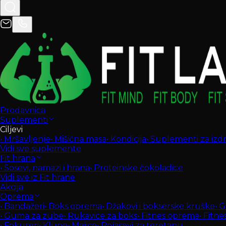
Prodavnica
Suplementi
Ciljevi
•
Mršavljenje
•
Mišićna masa
•
Kondicija
•
Suplementi za izdrž
Vidi sve suplemente
Fit hrana
•
Sosevi, namazi i hrana
•
Proteinske čokoladice
Vidi sve iz Fit hrane
Akcija
Oprema
•
Bandažeri
•
Boks oprema
•
Džakovi i bokserske kruške
•
G
•
Guma za zube
•
Rukavice za boks
•
Fitnes oprema
•
Fitne
•
Fokuseri
•
Klupe
•
Majice
•
Pojasevi za teretanu