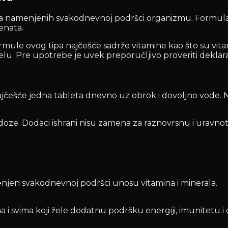
ala namenjenih svakodnevnoj podršci organizmu. Formula 
enata.
ormule ovog tipa najčešće sadrže vitamine kao što su vita
telu. Pre upotrebe je uvek preporučljivo proveriti dekl
jčešće jedna tableta dnevno uz obrok i dovoljno vode. Naj
e. Dodaci ishrani nisu zamena za raznovrsnu i uravnot
enjen svakodnevnoj podršci unosu vitamina i minerala.
 i svima koji žele dodatnu podršku energiji, imunitetu i