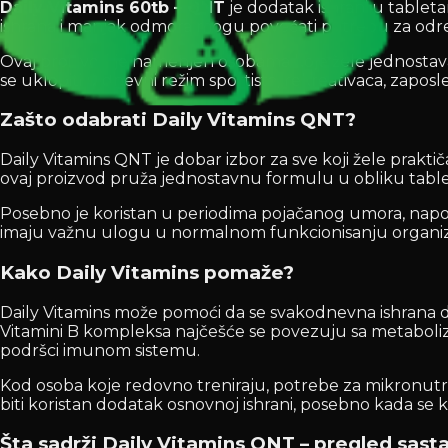
Daily Vitamins 60tb – QNT
je dodatak ishrani u tablet
ishrana i manjak odmora mogu povećati potrebu za određ
Ovaj proizvod je namenjen osobama koje žele jednostava
se uklopiti u dnevni režim sportista, rekreativaca, zaposl
Zašto odabrati Daily Vitamins QNT?
Daily Vitamins QNT je dobar izbor za sve koji žele pra
ovaj proizvod pruža jednostavnu formulu u obliku tab
Posebno je koristan u periodima pojačanog umora, naporno
imaju važnu ulogu u normalnom funkcionisanju organizma,
Kako Daily Vitamins pomaže?
Daily Vitamins može pomoći da se svakodnevna ishrana do
Vitamini B kompleksa najčešće se povezuju sa metaboliz
podršci imunom sistemu.
Kod osoba koje redovno treniraju, potrebe za mikronutr
biti koristan dodatak osnovnoj ishrani, posebno kada se k
Šta sadrži Daily Vitamins QNT – pregled sast