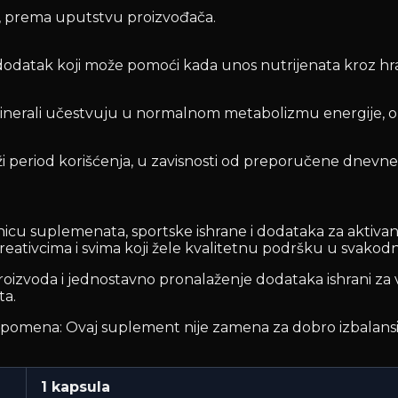
e, prema uputstvu proizvođača.
 dodatak koji može pomoći kada unos nutrijenata kroz hra
i minerali učestvuju u normalnom metabolizmu energije,
uži period korišćenja, u zavisnosti od preporučene dnevne
cu suplemenata, sportske ishrane i dodataka za aktivan n
eativcima i svima koji žele kvalitetnu podršku u svakodn
zvoda i jednostavno pronalaženje dodataka ishrani za vaš
ta.
pomena: Ovaj suplement nije zamena za dobro izbalansira
1 kapsula