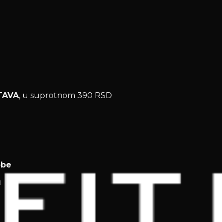
TAVA
, u suprotnom 390 RSD
obe
u