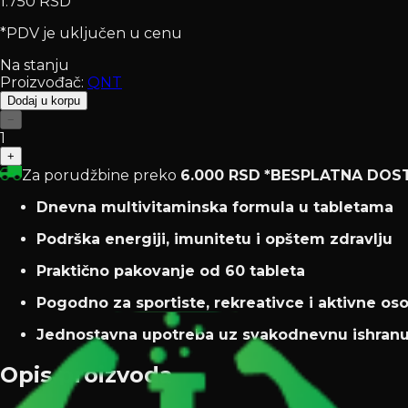
1.750 RSD
*PDV je uključen u cenu
Na stanju
Proizvođač:
QNT
Dodaj u korpu
−
1
+
Za porudžbine preko
6.000 RSD
*BESPLATNA DOS
Dnevna multivitaminska formula u tabletama
Podrška energiji, imunitetu i opštem zdravlju
Praktično pakovanje od 60 tableta
Pogodno za sportiste, rekreativce i aktivne os
Jednostavna upotreba uz svakodnevnu ishran
Opis proizvoda