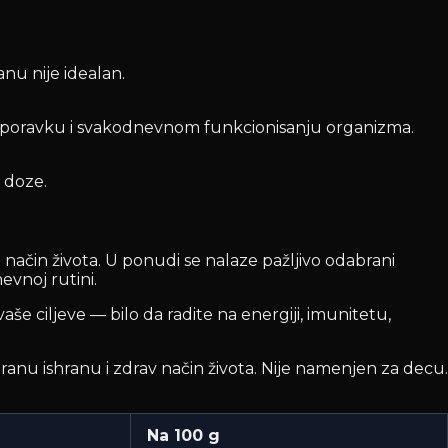
nu nije idealan.
 oporavku i svakodnevnom funkcionisanju organizma.
 doze.
ačin života. U ponudi se nalaze pažljivo odabrani
evnoj rutini.
e ciljeve — bilo da radite na energiji, imunitetu,
nu ishranu i zdrav način života. Nije namenjen za decu.
Na 100 g