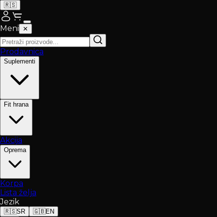
🇷🇸
Meni
✕
Prodavnica
Suplementi
Fit hrana
Akcija
Oprema
Korpa
Lista želja
Jezik
🇷🇸
SR
🇬🇧
EN