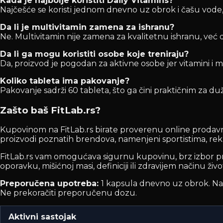
Kada je najbolje koristiti Daily Vitamins?
Najčešće se koristi jednom dnevno uz obrok i čašu vod
Da li je multivitamin zamena za ishranu?
Ne. Multivitamin nije zamena za kvalitetnu ishranu, već
Da li ga mogu koristiti osobe koje treniraju?
Da, proizvod je pogodan za aktivne osobe jer vitamini 
Koliko tableta ima pakovanje?
Pakovanje sadrži 60 tableta, što ga čini praktičnim za d
Zašto baš FitLab.rs?
Kupovinom na FitLab.rs birate proverenu online prodavni
proizvodi poznatih brendova, namenjeni sportistima, rekr
FitLab.rs vam omogućava sigurnu kupovinu, brz izbor proi
oporavku, mišićnoj masi, definiciji ili zdravijem načinu živo
Preporučena upotreba:
1 kapsula dnevno uz obrok. Na
Ne prekoračiti preporučenu dozu.
Aktivni sastojak