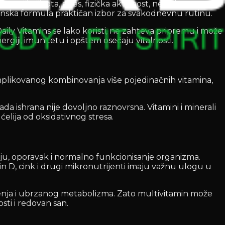
ačin života, stres, fizička aktivnost, neredovna
nska formula praktičan izbor za svakodnevnu rutinu.
ly Vitamins se lako koristi, ne zahteva pripremu i može
rgiji, imunitetu i opštem osećaju vitalnosti.
mplikovanog kombinovanja više pojedinačnih vitamina,
 ishrana nije dovoljno raznovrsna. Vitamini i minerali
lija od oksidativnog stresa.
iju, oporavak i normalno funkcionisanje organizma.
 D, cink i drugi mikronutrijenti imaju važnu ulogu u
jenja i ubrzanog metabolizma. Zato multivitamin može
sti i redovan san.