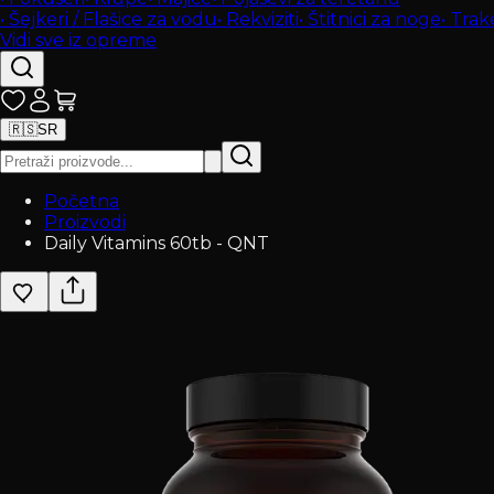
•
Šejkeri / Flašice za vodu
•
Rekviziti
•
Štitnici za noge
•
Trak
Vidi sve iz opreme
🇷🇸
SR
Početna
Proizvodi
Daily Vitamins 60tb - QNT