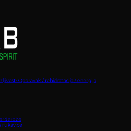
ljivost
•
Oporavak / rehidratacija / energija
arderoba
s rukavice