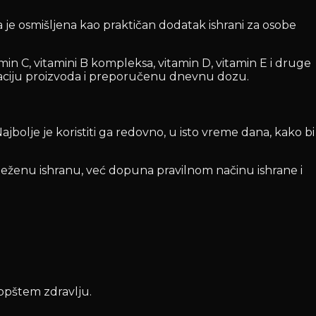
je osmišljena kao praktičan dodatak ishrani za osobe
min C, vitamini B kompleksa, vitamin D, vitamin E i druge
araciju proizvoda i preporučenu dnevnu dozu.
bolje je koristiti ga redovno, u isto vreme dana, kako bi
eženu ishranu, već dopuna pravilnom načinu ishrane i
 opštem zdravlju.