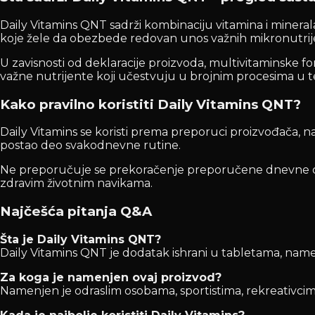
Daily Vitamins QNT sadrži kombinaciju vitamina i miner
koje žele da obezbede redovan unos važnih mikronutrij
U zavisnosti od deklaracije proizvoda, multivitaminske f
važne nutrijente koji učestvuju u brojnim procesima u 
Kako pravilno koristiti Daily Vitamins QNT?
Daily Vitamins se koristi prema preporuci proizvođača, na
postao deo svakodnevne rutine.
Ne preporučuje se prekoračenje preporučene dnevne doz
zdravim životnim navikama.
Najčešća pitanja Q&A
Šta je Daily Vitamins QNT?
Daily Vitamins QNT je dodatak ishrani u tabletama, nam
Za koga je namenjen ovaj proizvod?
Namenjen je odraslim osobama, sportistima, rekreativcima