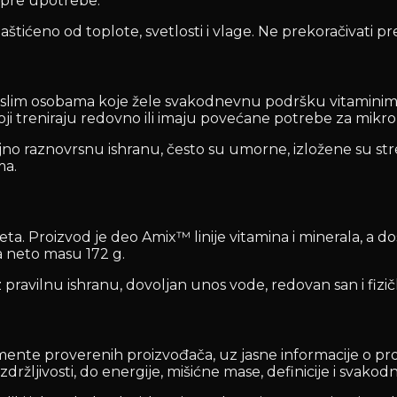
m pre upotrebe.
štićeno od toplote, svetlosti i vlage. Ne prekoračivati
slim osobama koje žele svakodnevnu podršku vitaminima 
i treniraju redovno ili imaju povećane potrebe za mikro
no raznovrsnu ishranu, često su umorne, izložene su stre
ma.
 Proizvod je deo Amix™ linije vitamina i minerala, a dost
a neto masu 172 g.
 pravilnu ishranu, dovoljan unos vode, redovan san i fizič
ente proverenih proizvođača, uz jasne informacije o pro
i izdržljivosti, do energije, mišićne mase, definicije i sva