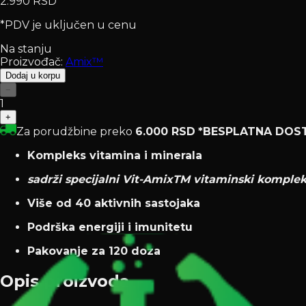
2.990 RSD
*PDV je uključen u cenu
Na stanju
Proizvođač:
Amix™
Dodaj u korpu
−
1
+
Za porudžbine preko
6.000 RSD
*BESPLATNA DOS
Kompleks vitamina i minerala
sadrži specijalni Vit-AmixTM vitaminski komple
Više od 40 aktivnih sastojaka
Podrška energiji i imunitetu
Pakovanje za 120 doza
Opis proizvoda