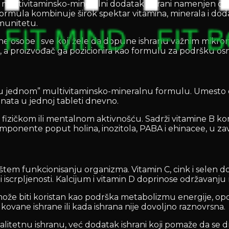
multivitaminsko-mineralni dodatak ishrani namenjen 
ormula kombinuje širok spektar vitamina, minerala i dod
imunitetu.
ivne osobe i sve koji žele da dopune ishranu važnim mikron
a, a proizvođač ga pozicionira kao formulu za podršku 
e u jednom” multivitaminsko-mineralnu formulu. Umesto 
enata u jednoj tableti dnevno.
čkom ili mentalnom aktivnošću. Sadrži vitamine B kompl
ponente poput holina, inozitola, PABA i ehinacee, u zavis
 funkcionisanju organizma. Vitamin C, cink i selen dop
crpljenosti. Kalcijum i vitamin D doprinose održavanju n
ože biti koristan kao podrška metabolizmu energije, op
kovane ishrane ili kada ishrana nije dovoljno raznovrsna.
valitetnu ishranu, već dodatak ishrani koji pomaže da se