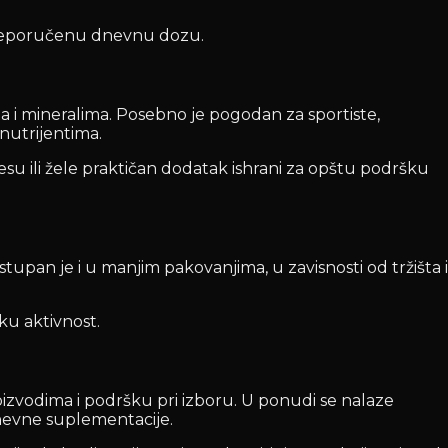
 preporučenu dnevnu dozu.
i mineralima. Posebno je pogodan za sportiste,
nutrijentima.
su ili žele praktičan dodatak ishrani za opštu podršku
upan je i u manjim pakovanjima, u zavisnosti od tržišta i
ku aktivnost.
izvodima i podršku pri izboru. U ponudi se nalaze
kodnevne suplementacije.