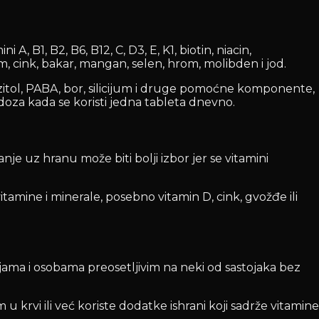
 B1, B2, B6, B12, C, D3, E, K1, biotin, niacin,
m, cink, bakar, mangan, selen, hrom, molibden i jod.
zitol, PABA, bor, silicijum i druge pomoćne komponente,
doza kada se koristi jedna tableta dnevno.
je uz hranu može biti bolji izbor jer se vitamini
amine i minerale, posebno vitamin D, cink, gvožđe ili
jama i osobama preosetljivim na neki od sastojaka bez
rvi ili već koriste dodatke ishrani koji sadrže vitamine