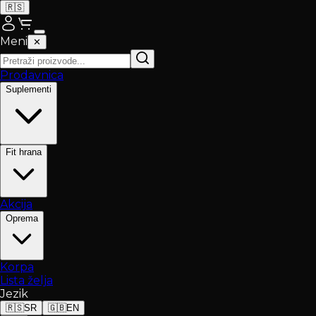
🇷🇸
Meni
✕
Prodavnica
Suplementi
Fit hrana
Akcija
Oprema
Korpa
Lista želja
Jezik
🇷🇸
SR
🇬🇧
EN