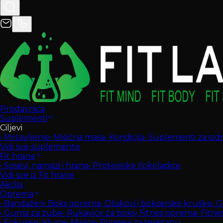
Prodavnica
Suplementi
Ciljevi
•
Mršavljenje
•
Mišićna masa
•
Kondicija
•
Suplementi za izdrž
Vidi sve suplemente
Fit hrana
•
Sosevi, namazi i hrana
•
Proteinske čokoladice
Vidi sve iz Fit hrane
Akcija
Oprema
•
Bandažeri
•
Boks oprema
•
Džakovi i bokserske kruške
•
G
•
Guma za zube
•
Rukavice za boks
•
Fitnes oprema
•
Fitne
•
Fokuseri
•
Klupe
•
Majice
•
Pojasevi za teretanu