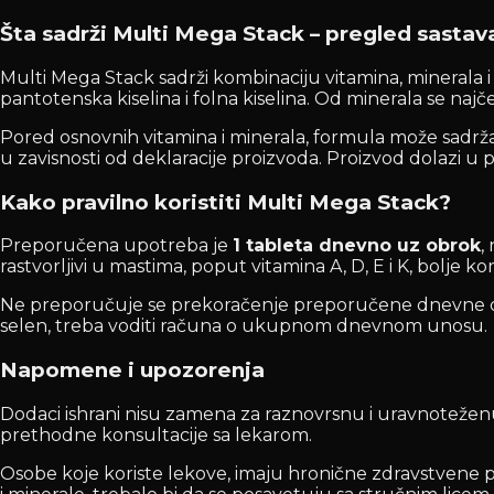
Šta sadrži Multi Mega Stack – pregled sastav
Multi Mega Stack sadrži kombinaciju vitamina, minerala i do
pantotenska kiselina i folna kiselina. Od minerala se naj
Pored osnovnih vitamina i minerala, formula može sadrža
u zavisnosti od deklaracije proizvoda. Proizvod dolazi u 
Kako pravilno koristiti Multi Mega Stack?
Preporučena upotreba je
1 tableta dnevno uz obrok
,
rastvorljivi u mastima, poput vitamina A, D, E i K, bolje k
Ne preporučuje se prekoračenje preporučene dnevne doze.
selen, treba voditi računa o ukupnom dnevnom unosu.
Napomene i upozorenja
Dodaci ishrani nisu zamena za raznovrsnu i uravnoteženu
prethodne konsultacije sa lekarom.
Osobe koje koriste lekove, imaju hronične zdravstvene pr