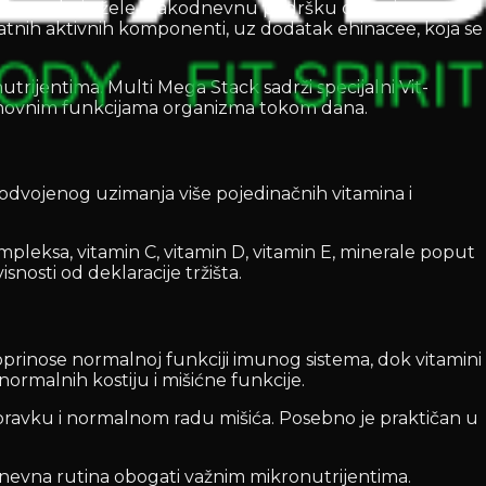
osobama koje žele svakodnevnu podršku organizmu,
atnih aktivnih komponenti, uz dodatak ehinacee, koja se
utrijentima. Multi Mega Stack sadrži specijalni Vit-
osnovnim funkcijama organizma tokom dana.
odvojenog uzimanja više pojedinačnih vitamina i
eksa, vitamin C, vitamin D, vitamin E, minerale poput
nosti od deklaracije tržišta.
rinose normalnoj funkciji imunog sistema, dok vitamini
ormalnih kostiju i mišićne funkcije.
oravku i normalnom radu mišića. Posebno je praktičan u
 dnevna rutina obogati važnim mikronutrijentima.