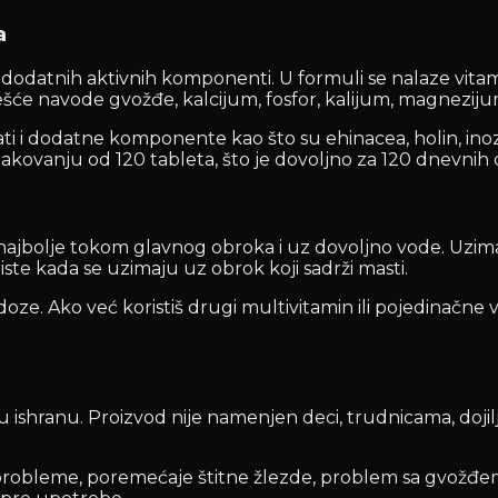
a
datnih aktivnih komponenti. U formuli se nalaze vitamini A,
češće navode gvožđe, kalcijum, fosfor, kalijum, magneziju
ti i dodatne komponente kao što su ehinacea, holin, ino
pakovanju od 120 tableta, što je dovoljno za 120 dnevnih 
 najbolje tokom glavnog obroka i uz dovoljno vode. Uziman
oriste kada se uzimaju uz obrok koji sadrži masti.
 Ako već koristiš drugi multivitamin ili pojedinačne vit
 ishranu. Proizvod nije namenjen deci, trudnicama, dojil
obleme, poremećaje štitne žlezde, problem sa gvožđem u k