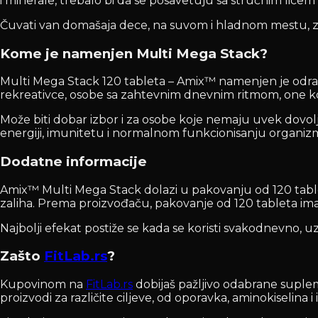
i minerale, trebalo bi da se posavetuju sa stručnim lice
Čuvati van domašaja dece, na suvom i hladnom mestu, za
Kome je namenjen Multi Mega Stack?
Multi Mega Stack 120 tableta – Amix™ namenjen je odra
rekreativce, osobe sa zahtevnim dnevnim ritmom, one koj
Može biti dobar izbor i za osobe koje nemaju uvek dovolj
energiji, imunitetu i normalnom funkcionisanju organiz
Dodatne informacije
Amix™ Multi Mega Stack dolazi u pakovanju od 120 tableta.
zaliha. Prema proizvođaču, pakovanje od 120 tableta im
Najbolji efekat postiže se kada se koristi svakodnevno, uz
Zašto
FitLab.rs
?
Kupovinom na
FitLab.rs
dobijaš pažljivo odabrane suplem
proizvodi za različite ciljeve, od oporavka, aminokiselina 