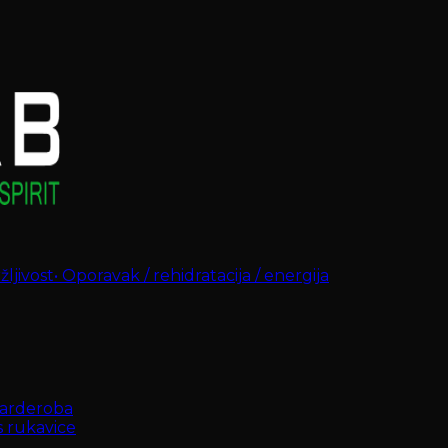
ljivost
•
Oporavak / rehidratacija / energija
arderoba
s rukavice