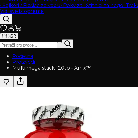
•
Šejkeri / Flašice za vodu
•
Rekviziti
•
Štitnici za noge
•
Trak
Vidi sve iz opreme
🇷🇸
SR
Početna
Proizvodi
Multi mega stack 120tb - Amix™