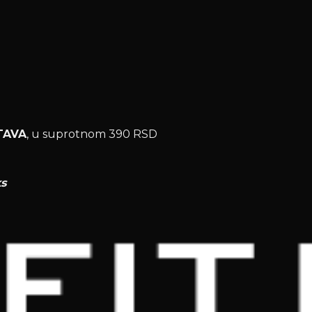
TAVA
, u suprotnom 390 RSD
ks