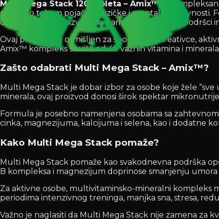
Multi Mega Stack 120 tableta – Amix™
je kompleksan 
posebno tokom pojačane fizičke i mentalne aktivnosti. F
često koristi u proizvodima namenjenim opštoj podršci 
Ovaj proizvod je osmišljen za sportiste, rekreativce, akt
Amix™ kompleks sa više od 40 važnih vitamina i mineral
Zašto odabrati Multi Mega Stack – Amix™?
Multi Mega Stack je dobar izbor za osobe koje žele “sv
minerala, ovaj proizvod donosi širok spektar mikronutrij
Formula je posebno namenjena osobama sa zahtevnom fizi
cinka, magnezijuma, kalcijuma i selena, kao i dodatne kom
Kako Multi Mega Stack pomaže?
Multi Mega Stack pomaže kao svakodnevna podrška opštem
B kompleksa i magnezijum doprinose smanjenju umora i is
Za aktivne osobe, multivitaminsko-mineralni kompleks m
periodima intenzivnog treninga, manjka sna, stresa, redu
Važno je naglasiti da Multi Mega Stack nije zamena za k