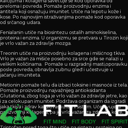
kalcijuma i kolagena savetuje se kod oporavka od
preloma i povreda. Pomaže proizvodnju enzima i
antitela koji osnažuju imunitet. Utiče na lepotu kože i
kose. Po najnovijim istraživanjima pomaže kod oporavka
od srčanog udara.
Fenialanin utiče na biosintezu ostalih aminokiselina,
proteina i enzima. U organizmu se pretvara u Tirozin koji
je vrlo važan za zdravlje mozga.
Treonin utiče na proizvodnju kolagena i mišićnog tkiva.
Vrlo je važan za mišiće posebno za srce gde se nalazi u
velikim količinama. Pomaže u razgradnji masti,oporavku
posle povreda, obnavlja zubnu gleđ i učestvuje u
jačanju imuniteta.
Metionin pomaže telu da izbaci toksine i masnoće iz tela.
Pomaže proizvodnju najvažnijeg antioksidanta
Glutationa, zbog toga je vrlo važan za zdravlje jetre, kao
i za celokupan imunitet. Podržava organizam da izgradi
jaka tkiva i zdrav kardiovaskularni sistem. Učestvuje u
proizvodnji kolagena, pa je vrlo važan za zdravlje kože,
kose i zglobova.
Triptofan pored toga što utiče na sintezu proteina on