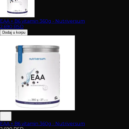
EAA + B6 vitamin 360g - Nutriversum
2.690
RSD
Dodaj u korpu
EAA + B6 vitamin 360g - Nutriversum