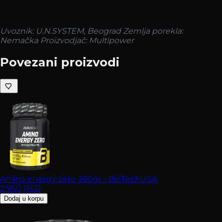
Uvoznik: U.N.SYSTEM, Beograd
Zemlja porekla:
Nemačka
Proizvodjač: Multipower
Povezani proizvodi
Amino energy zero 360gr - BioTechUSA
2.950
RSD
Dodaj u korpu