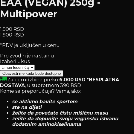
EAA (VEGAN) 250g -
Multipower
1.900 RSD
1.900 RSD
*PDV je uključen u cenu
Proizvod nije na stanju
Izaberi ukus
Obavesti me kada bude dostupno
Za porudžbine preko
6.000 RSD
*BESPLATNA
DOSTAVA
, u suprotnom 390 RSD
Kome se preporučuje? Vama, ako:
se aktivno bavite sportom
ste na dijeti
želite da povećate čistu mišićnu masu
želite da dopunite svoju vegansku ishranu
dodatnim aminokiselinama