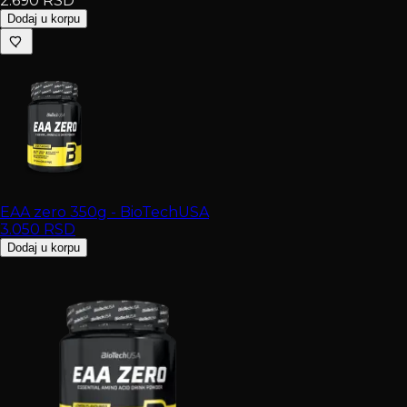
2.690
RSD
Dodaj u korpu
EAA zero 350g - BioTechUSA
3.050
RSD
Dodaj u korpu