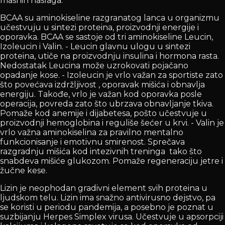
masnih naslaga.
BCAA su aminokiseline razgranatog lanca u organizmu
učestvuju u sintezi proteina, proizvodnji energije i
oporavka. BCAA se sastoje od tri aminokiseline Leucin,
Izoleucin i Valin. - Leucin glavnu ulogu u sintezi
proteina, utiče na proizvodnju insulina i hormona rasta.
Nedostatak Leucina može uzrokovati pojačano
opadanje kose. - Izoleucin je vrlo važan za sportiste zato
što povećava izdržljivost , oporavak mišića i obnavlja
energiju. Takođe, vrlo je važan kod oporavka posle
operacija, povreda zato što ubrzava obnavljanje tkiva.
Pomaže kod anemije i dijabetesa, pošto učestvuje u
proizvodnji hemoglobina i reguliše šećer u krvi. - Valin je
vrlo važna aminokiselina za pravilno mentalno
funkcionisanje i emotivnu smirenost. Sprečava
razgradnju mišića kod intezivnih treninga tako što
snabdeva mišiće glukozom. Pomaže regeneraciju jetre i
žučne kese.
Lizin je neophodan gradivni element svih proteina u
ljudskom telu. Lizin ima snažno antivirusno dejstvo, pa
se koristi u periodu pandemija, a posebno je poznat u
suzbijanju Herpes Simplex virusa. Učestvuje u apsorpciji