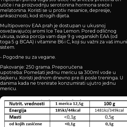
utiče i na proizvodnju serotonina hormona sreće i
melatonina. Koristi se u protiv nesanice, depresije,
anksioznosti, kod strogih dijeta.
Multipoverov EAA prah je dostupan u ukusnoj
osvežavajućoj aromi Ice Tea Lemon. Pored odličnog
ukusa, svaka porcija vam daje 9 g veganskih EAA (od
toga 5 g BCAA) i vitamine B6 i C, koji su važni za vaš imuni
sistem.
- Pogodne su za vegane.
Pakovanje: 250 grama. Preporučena
upotreba: Pomešati jednu mericu sa 300ml vode u
šejkeru. Koristi jednom dnevno pre ili posle treninga. U
danima kada ne trenirate konzumirati ujutro jednu
mericu.