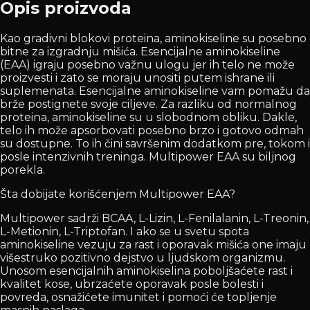
Opis proizvoda
Kao gradivni blokovi proteina, aminokiseline su posebno
bitne za izgradnju mišića. Esencijalne aminokiseline
(EAA) igraju posebno važnu ulogu jer ih telo ne može
proizvesti i zato se moraju unositi putem ishrane ili
suplemenata. Esencijalne aminokiseline vam pomažu da
brže postignete svoje ciljeve. Za razliku od normalnog
proteina, aminokiseline su u slobodnom obliku. Dakle,
telo ih može apsorbovati posebno brzo i gotovo odmah
su dostupne. To ih čini savršenim dodatkom pre, tokom i
posle intenzivnih treninga. Multipower EAA su biljnog
porekla.
Šta dobijate korišćenjem Multipower EAA?
Multipower sadrži BCAA, L-Lizin, L-Fenilalanin, L-Treonin,
L-Metionin, L-Triptofan. I ako se u svetu spota
aminokiseline vezuju za rast i oporavak mišića one imaju
višestruko pozitivno dejstvo u ljudskom organizmu.
Unosom esencijalnih aminokiselina poboljšaćete rast i
kvalitet kose, ubrzaćete oporavak posle bolesti i
povreda, osnažićete imunitet i pomoći će topljenje