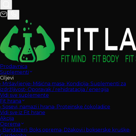
Prodavnica
Suplementi
Ciljevi
•
Mršavljenje
•
Mišićna masa
•
Kondicija
•
Suplementi za
izdržljivost
•
Oporavak / rehidratacija / energija
Vidi sve suplemente
Fit hrana
•
Sosevi, namazi i hrana
•
Proteinske čokoladice
Vidi sve iz Fit hrane
Akcija
Oprema
•
Bandažeri
•
Boks oprema
•
Džakovi i bokserske kruške
•
Garderoba