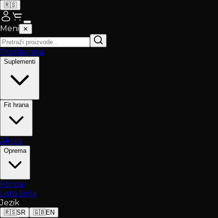
🇷🇸
Meni
✕
Prodavnica
Suplementi
Fit hrana
Akcija
Oprema
Korpa
Lista želja
Jezik
🇷🇸
SR
🇬🇧
EN