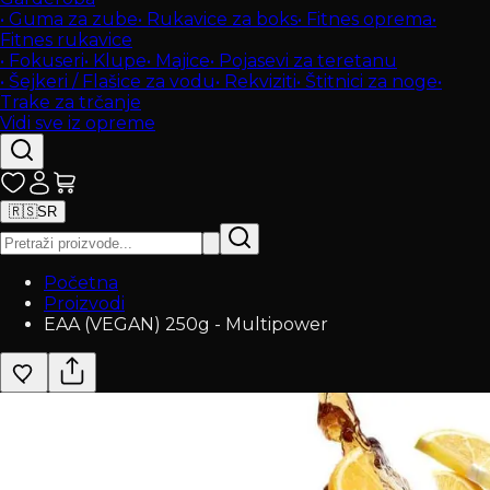
•
Guma za zube
•
Rukavice za boks
•
Fitnes oprema
•
Fitnes rukavice
•
Fokuseri
•
Klupe
•
Majice
•
Pojasevi za teretanu
•
Šejkeri / Flašice za vodu
•
Rekviziti
•
Štitnici za noge
•
Trake za trčanje
Vidi sve iz opreme
🇷🇸
SR
Početna
Proizvodi
EAA (VEGAN) 250g - Multipower