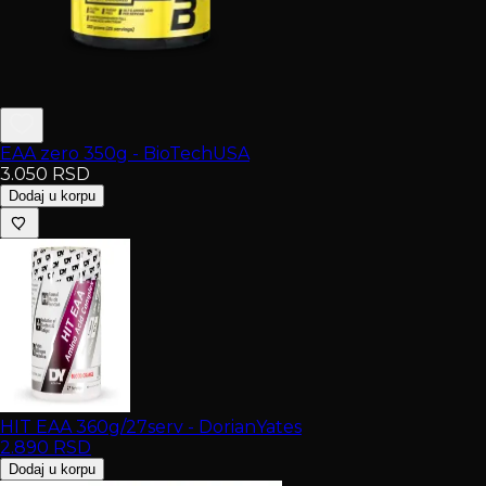
EAA zero 350g - BioTechUSA
3.050
RSD
Dodaj u korpu
HIT EAA 360g/27serv - DorianYates
2.890
RSD
Dodaj u korpu