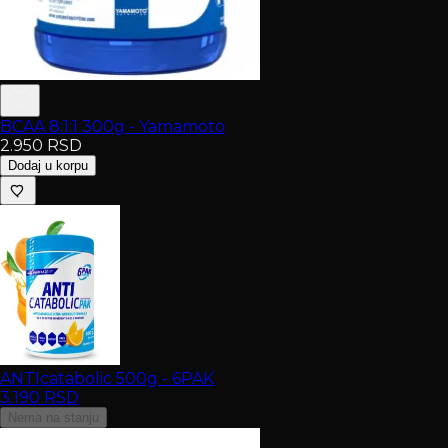
BCAA 8:1:1 300g - Yamamoto
2.950
RSD
Dodaj u korpu
ANTIcatabolic 500g - 6PAK
3.190
RSD
Nema na stanju