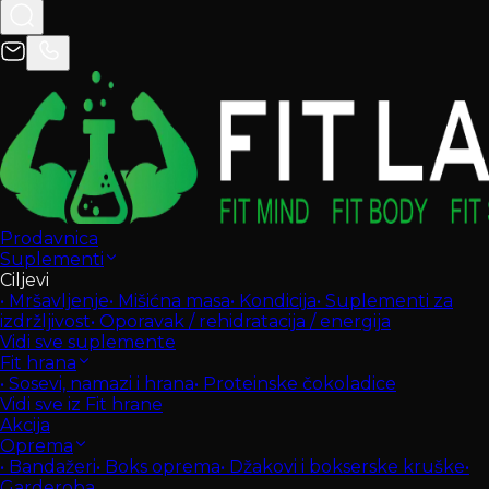
Prodavnica
Suplementi
Ciljevi
•
Mršavljenje
•
Mišićna masa
•
Kondicija
•
Suplementi za
izdržljivost
•
Oporavak / rehidratacija / energija
Vidi sve suplemente
Fit hrana
•
Sosevi, namazi i hrana
•
Proteinske čokoladice
Vidi sve iz Fit hrane
Akcija
Oprema
•
Bandažeri
•
Boks oprema
•
Džakovi i bokserske kruške
•
Garderoba