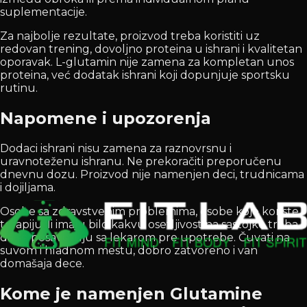
suplementacije.
Za najbolje rezultate, proizvod treba koristiti uz
redovan trening, dovoljno proteina u ishrani i kvalitetan
oporavak. L-glutamin nije zamena za kompletan unos
proteina, već dodatak ishrani koji dopunjuje sportsku
rutinu.
Napomene i upozorenja
Dodaci ishrani nisu zamena za raznovrsnu i
uravnoteženu ishranu. Ne prekoračiti preporučenu
dnevnu dozu. Proizvod nije namenjen deci, trudnicama
i dojiljama.
Osobe sa zdravstvenim problemima, osobe koje koriste
terapiju ili imaju bilo kakvu osetljivost na sastojke treba
da se posavetuju sa lekarom pre upotrebe. Čuvati na
suvom i hladnom mestu, dobro zatvoreno i van
domašaja dece.
Kome je namenjen Glutamine