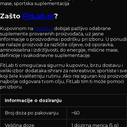
mase, sportska suplementacija
Zašto
FitLab.rs
?
Kupovinom na
FitLab.rs
dobijaš pažljivo odabrane
suplemente proverenih proizvođača, uz jasne
informacije o proizvodima i podršku pri izboru. U ponudi
se nalaze proizvodi za različite ciljeve, od oporavka,
aminokiselina i izdržljivosti, do energije, mišićne mase,
definicije i svakodnevne suplementacije.
FitLab ti omogućava sigurnu kupovinu, brzu dostavu i
veliki izbor dodataka ishrani za rekreativce, sportiste i sve
koji žele kvalitetniju rutinu. Ako nisi siguran koji proizvod
najbolje odgovara tvom cilju, FitLab tim ti može pomoći
pri izboru.
Informacije o doziranju
Broj doza po pakovanju
~60
Veličina doze
1 dozirna merica (5 g)