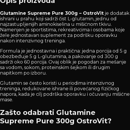
Opis proizvoda
Glutamine Supreme Pure 300g – OstroVit
je dodatak
ishrani u prahu koji sadrži čist L-glutamin, jednu od
najzastupljenijih aminokiselina u mišićnom tkivu.
Namenjen je sportistima, rekreativcima i osobama koje
žele jednostavan suplement za podršku oporavku
nakon intenzivnog treninga.
Formula je jednostavna i praktična: jedna porcija od 5 g
obezbeđuje 5 g L-glutamina, a pakovanje od 300 g
sadrži oko 60 porcija. Ovaj oblik je pogodan za mešanje
sa vodom, sokom, proteinskim šejkom ili drugim
napitkom po izboru.
Glutamin se često koristi u periodima intenzivnog
treninga, redukovane ishrane ili povećanog fizičkog
napora, kada je cilj podrška oporavku i očuvanju mišićne
mase.
Zašto odabrati Glutamine
Supreme Pure 300g OstroVit?