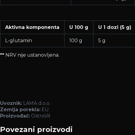
Aktivna komponenta
U 100 g
U 1 dozi (5 g)
L-glutamin
100 g
5 g
**
NRV nije ustanovljena.
Uvoznik:
LAMA d.o.o.
Zemlja porekla:
EU
Proizvođač:
OstroVit
Povezani proizvodi