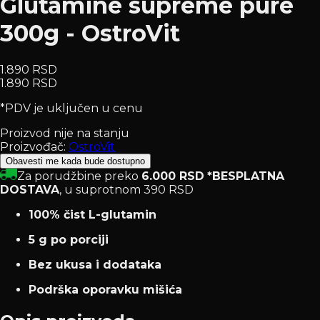
Glutamine supreme pure
300g - OstroVit
1.890 RSD
1.890 RSD
*PDV je uključen u cenu
Proizvod nije na stanju
Proizvođač:
OstroVit
Obavesti me kada bude dostupno
Za porudžbine preko
6.000 RSD
*BESPLATNA
DOSTAVA
, u suprotnom 390 RSD
100% čist L-glutamin
5 g po porciji
Bez ukusa i dodataka
Podrška oporavku mišića