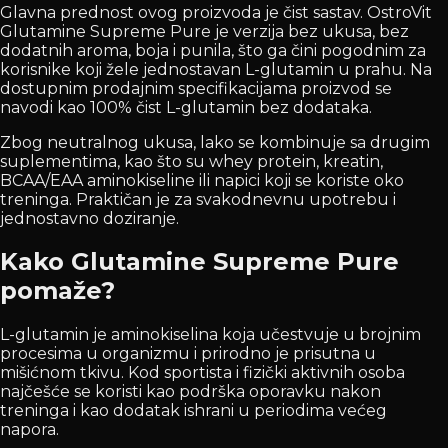
Glavna prednost ovog proizvoda je čist sastav. OstroVit
Glutamine Supreme Pure je verzija bez ukusa, bez
dodatnih aroma, boja i punila, što ga čini pogodnim za
korisnike koji žele jednostavan L-glutamin u prahu. Na
dostupnim prodajnim specifikacijama proizvod se
navodi kao 100% čist L-glutamin bez dodataka.
Zbog neutralnog ukusa, lako se kombinuje sa drugim
suplementima, kao što su whey protein, kreatin,
BCAA/EAA aminokiseline ili napici koji se koriste oko
treninga. Praktičan je za svakodnevnu upotrebu i
jednostavno doziranje.
Kako Glutamine Supreme Pure
pomaže?
L-glutamin je aminokiselina koja učestvuje u brojnim
procesima u organizmu i prirodno je prisutna u
mišićnom tkivu. Kod sportista i fizički aktivnih osoba
najčešće se koristi kao podrška oporavku nakon
treninga i kao dodatak ishrani u periodima većeg
napora.