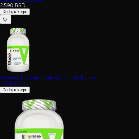
2.590
RSD
Dodaj u korpu
BCAA+Glutamine+B6 420g - Vitalikum
2.350
RSD
Dodaj u korpu