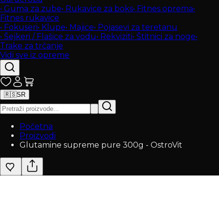
•
Guma za zube
•
Rukavice za boks
•
Fitnes oprema
•
Fitnes rukavice
•
Fokuseri
•
Klupe
•
Majice
•
Pojasevi za teretanu
•
Šejkeri / Flašice za vodu
•
Rekviziti
•
Štitnici za noge
•
Trake za trčanje
Vidi sve iz opreme
🇷🇸
SR
Početna
Proizvodi
Glutamine supreme pure 300g - OstroVit