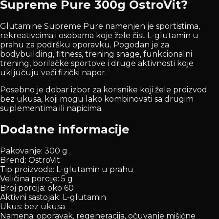
Supreme Pure 300g OstroVit?
Glutamine Supreme Pure namenjen je sportistima,
rekreativcima i osobama koje žele čist L-glutamin u
prahu za podršku oporavku. Pogodan je za
bodybuilding, fitness, trening snage, funkcionalni
trening, borilačke sportove i druge aktivnosti koje
uključuju veći fizički napor.
Posebno je dobar izbor za korisnike koji žele proizvod
bez ukusa, koji mogu lako kombinovati sa drugim
suplementima ili napicima.
Dodatne informacije
Pakovanje: 300 g
Brend: OstroVit
Tip proizvoda: L-glutamin u prahu
Veličina porcije: 5 g
Broj porcija: oko 60
Aktivni sastojak: L-glutamin
Ukus: bez ukusa
Namena: oporavak, regeneracija, očuvanje mišićne