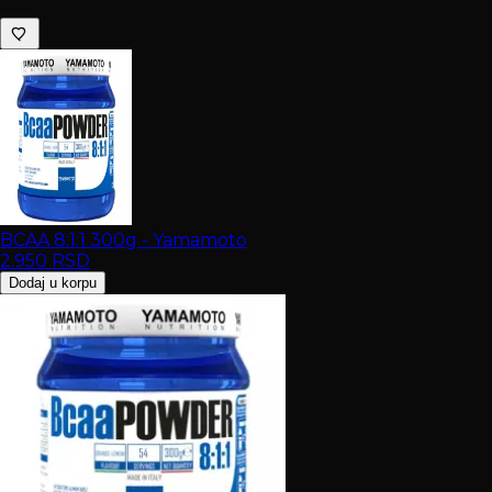
BCAA 8:1:1 300g - Yamamoto
2.950
RSD
Dodaj u korpu