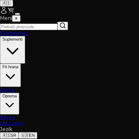
🇷🇸
Meni
✕
Prodavnica
Suplementi
Fit hrana
Akcija
Oprema
Korpa
Lista želja
Jezik
🇷🇸
SR
🇬🇧
EN