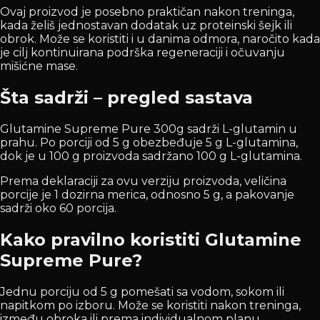
Ovaj proizvod je posebno praktičan nakon treninga,
kada želiš jednostavan dodatak uz proteinski šejk ili
obrok. Može se koristiti i u danima odmora, naročito kada
je cilj kontinuirana podrška regeneraciji i očuvanju
mišićne mase.
Šta sadrži – pregled sastava
Glutamine Supreme Pure 300g sadrži L-glutamin u
prahu. Po porciji od 5 g obezbeđuje 5 g L-glutamina,
dok je u 100 g proizvoda sadržano 100 g L-glutamina.
Prema deklaraciji za ovu verziju proizvoda, veličina
porcije je 1 dozirna merica, odnosno 5 g, a pakovanje
sadrži oko 60 porcija.
Kako pravilno koristiti Glutamine
Supreme Pure?
Jednu porciju od 5 g pomešati sa vodom, sokom ili
napitkom po izboru. Može se koristiti nakon treninga,
između obroka ili prema individualnom planu