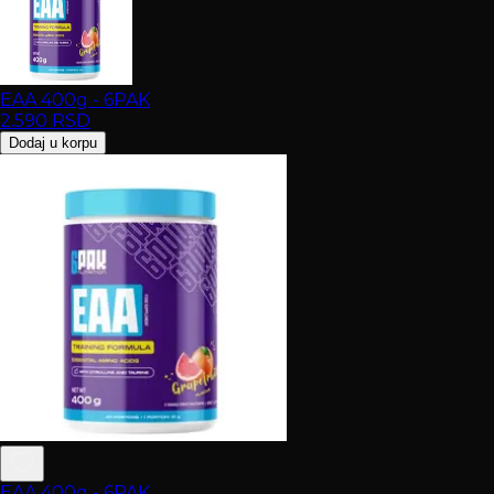
EAA 400g - 6PAK
2.590
RSD
Dodaj u korpu
EAA 400g - 6PAK