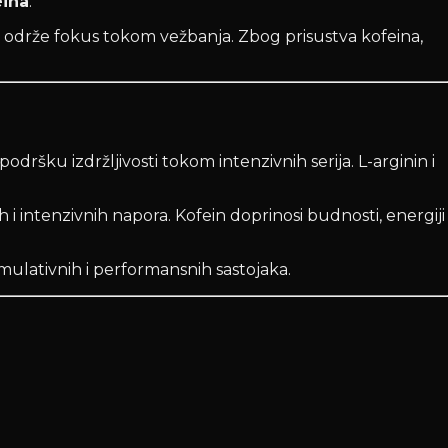
eina
.
 održe fokus tokom vežbanja. Zbog prisustva kofeina,
ršku izdržljivosti tokom intenzivnih serija. L-arginin i
i intenzivnih napora. Kofein doprinosi budnosti, energiji
ulativnih i performansnih sastojaka.