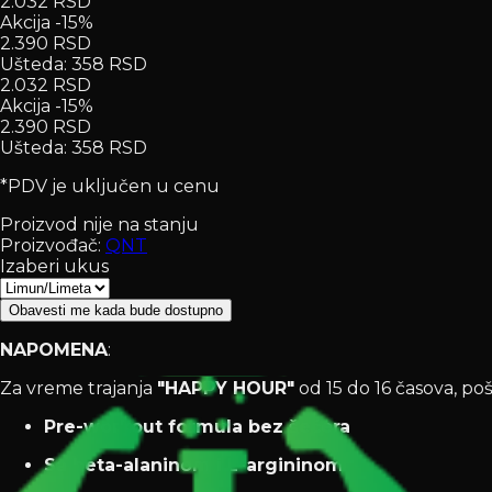
2.032 RSD
Akcija -15%
2.390 RSD
Ušteda
:
358 RSD
2.032 RSD
Akcija -15%
2.390 RSD
Ušteda
:
358 RSD
*PDV je uključen u cenu
Proizvod nije na stanju
Proizvođač:
QNT
Izaberi ukus
Obavesti me kada bude dostupno
NAPOMENA
:
Za vreme trajanja
"HAPPY HOUR"
od 15 do 16 časova, po
Pre-workout formula bez šećera
Sa beta-alaninom i L-argininom