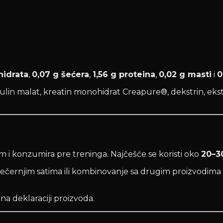
hidrata
,
0,07 g šećera
,
1,56 g proteina
,
0,02 g masti
i
0
rulin malat, kreatin monohidrat Creapure®, dekstrin, ekstr
i konzumira pre treninga. Najčešće se koristi oko
20–30
černjim satima ili kombinovanje sa drugim proizvodima ko
 deklaraciji proizvoda.