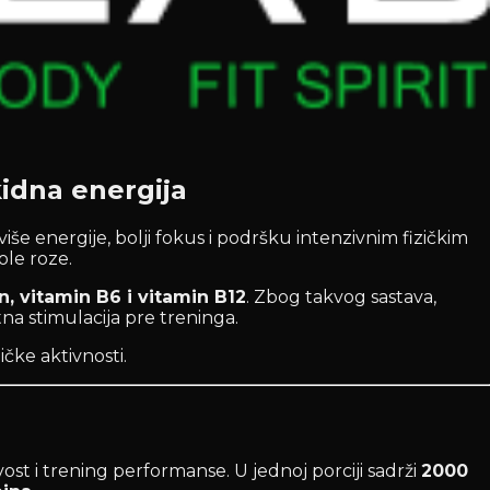
idna energija
e energije, bolji fokus i podršku intenzivnim fizičkim
ole roze.
ein, vitamin B6 i vitamin B12
. Zbog takvog sastava,
na stimulacija pre treninga.
čke aktivnosti.
ost i trening performanse. U jednoj porciji sadrži
2000