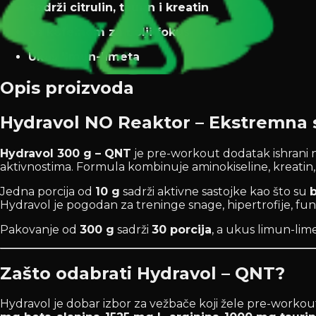
Sadrži citrulin, taurin i kreatin
Sa kofeinom za bolji fokus
Ukus limun-limeta
Opis proizvoda
Hydravol NO Reaktor – Ekstremna 
Hydravol 300 g – QNT
je pre-workout dodatak ishrani n
aktivnostima. Formula kombinuje aminokiseline, kreatin, 
Jedna porcija od
10 g
sadrži aktivne sastojke kao što su
b
Hydravol je pogodan za treninge snage, hipertrofije, fun
Pakovanje od
300 g
sadrži
30 porcija
, a ukus limun-lim
Zašto odabrati Hydravol – QNT?
Hydravol je dobar izbor za vežbače koji žele pre-workout 