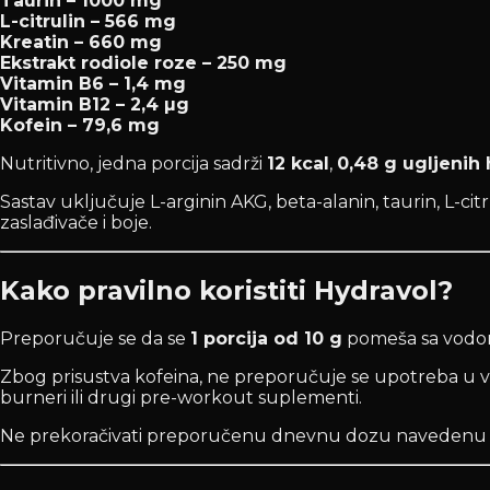
Taurin – 1000 mg
L-citrulin – 566 mg
Kreatin – 660 mg
Ekstrakt rodiole roze – 250 mg
Vitamin B6 – 1,4 mg
Vitamin B12 – 2,4 µg
Kofein – 79,6 mg
Nutritivno, jedna porcija sadrži
12 kcal
,
0,48 g ugljenih 
Sastav uključuje L-arginin AKG, beta-alanin, taurin, L-cit
zaslađivače i boje.
Kako pravilno koristiti Hydravol?
Preporučuje se da se
1 porcija od 10 g
pomeša sa vodom 
Zbog prisustva kofeina, ne preporučuje se upotreba u ve
burneri ili drugi pre-workout suplementi.
Ne prekoračivati preporučenu dnevnu dozu navedenu na