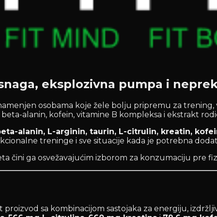
snaga, eksplozivna pumpa i neprek
amenjen osobama koje žele bolju pripremu za trening, viš
beta-alanin, kofein, vitamine B kompleksa i ekstrakt rodi
eta-alanin, L-arginin, taurin, L-citrulin, kreatin, kof
kcionalne treninge i sve situacije kada je potrebna dodat
eta čini ga osvežavajućim izborom za konzumaciju pre fizi
proizvod sa kombinacijom sastojaka za energiju, izdržljiv