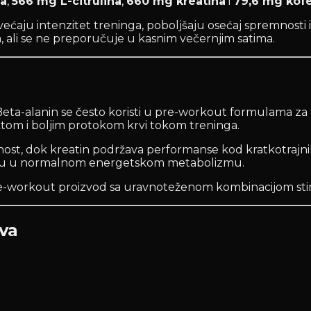
na
,
566 mg L-citrulina
,
660 mg kreatina
i
79,6 mg kof
aju intenzitet treninga, poboljšaju osećaj spremnosti i
ali se ne preporučuje u kasnim večernjim satima.
ta-alanin se često koristi u pre-workout formulama za pod
ektom i boljim protokom krvi tokom treninga.
nost, dok kreatin podržava performanse kod kratkotrajnih 
ulogu u normalnom energetskom metabolizmu.
re-workout proizvod sa uravnoteženom kombinacijom stim
ava