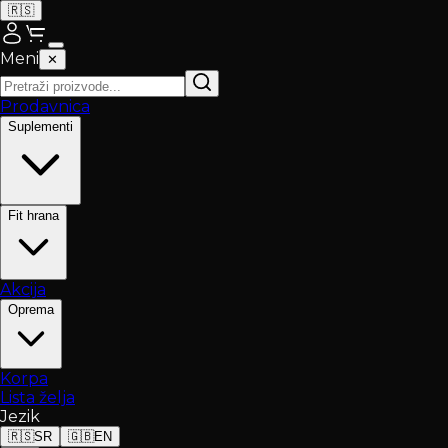
🇷🇸
Meni
✕
Prodavnica
Suplementi
Fit hrana
Akcija
Oprema
Korpa
Lista želja
Jezik
🇷🇸
SR
🇬🇧
EN