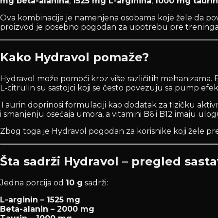
mg beta-alanina
,
1525 mg L-arginina
,
1000 mg tauri
Ova kombinacija je namenjena osobama koje žele da poveć
proizvod je posebno pogodan za upotrebu pre treninga, 
Kako Hydravol pomaže?
Hydravol može pomoći kroz više različitih mehanizama. Be
L-citrulin su sastojci koji se često povezuju sa pump ef
Taurin doprinosi formulaciji kao dodatak za fizičku aktiv
i smanjenju osećaja umora, a vitamini B6 i B12 imaju 
Zbog toga je Hydravol pogodan za korisnike koji žele p
Šta sadrži Hydravol – pregled sast
Jedna porcija od
10 g
sadrži:
L-arginin – 1525 mg
Beta-alanin – 2000 mg