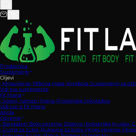
Prodavnica
Suplementi
Ciljevi
•
Mršavljenje
•
Mišićna masa
•
Kondicija
•
Suplementi za izdrž
Vidi sve suplemente
Fit hrana
•
Sosevi, namazi i hrana
•
Proteinske čokoladice
Vidi sve iz Fit hrane
Akcija
Oprema
•
Bandažeri
•
Boks oprema
•
Džakovi i bokserske kruške
•
G
•
Guma za zube
•
Rukavice za boks
•
Fitnes oprema
•
Fitne
•
Fokuseri
•
Klupe
•
Majice
•
Pojasevi za teretanu