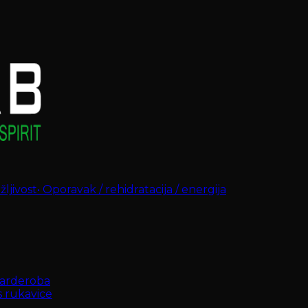
ljivost
•
Oporavak / rehidratacija / energija
arderoba
s rukavice