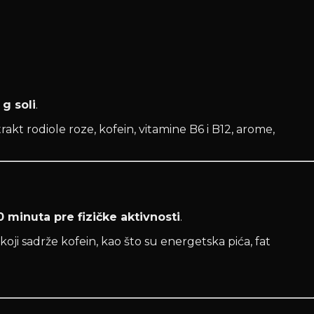
 g soli
.
akt rodiole roze, kofein, vitamine B6 i B12, arome,
 minuta pre fizičke aktivnosti
.
ji sadrže kofein, kao što su energetska pića, fat