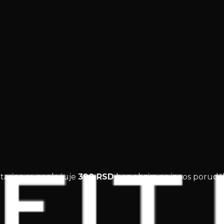
štarina se naplaćuje
390 RSD
bez obzira na iznos porudž