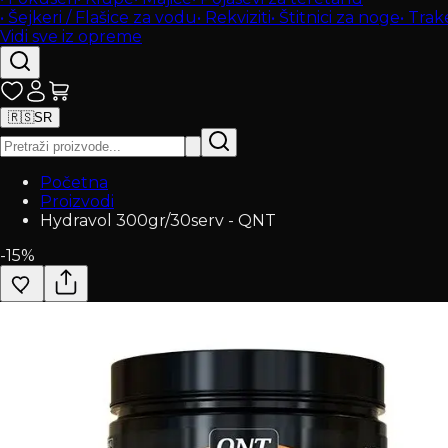
•
Šejkeri / Flašice za vodu
•
Rekviziti
•
Štitnici za noge
•
Trak
Vidi sve iz opreme
🇷🇸
SR
Početna
Proizvodi
Hydravol 300gr/30serv - QNT
-
15
%