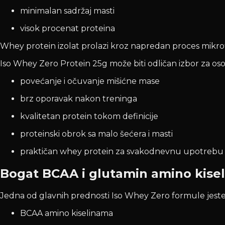
minimalan sadržaj masti
visok procenat proteina
Whey protein izolat prolazi kroz napredan proces mikrofil
Iso Whey Zero Protein 25g može biti odličan izbor za oso
povećanje i očuvanje mišićne mase
brz oporavak nakon treninga
kvalitetan protein tokom definicije
proteinski obrok sa malo šećera i masti
praktičan whey protein za svakodnevnu upotrebu
Bogat BCAA i glutamin amino kise
Jedna od glavnih prednosti Iso Whey Zero formule jeste b
BCAA amino kiselinama