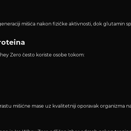
neraciji mišića nakon fizičke aktivnosti, dok glutamin s
proteina
Whey Zero često koriste osobe tokom:
i rastu mišićne mase uz kvalitetniji oporavak organizma 