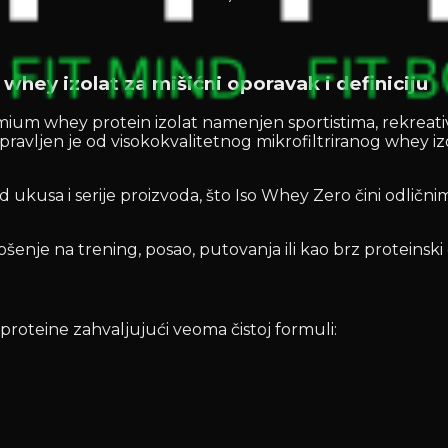
hey izolat za mišićni oporavak i definiciju
m whey protein izolat namenjen sportistima, rekreativcim
pravljen je od visokokvalitetnog mikrofiltriranog whey iz
i od ukusa i serije proizvoda, što Iso Whey Zero čini odl
nošenje na trening, posao, putovanja ili kao brz protei
roteine zahvaljujući veoma čistoj formuli: