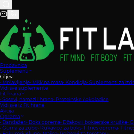
Prodavnica
Suplementi
Ciljevi
•
Mršavljenje
•
Mišićna masa
•
Kondicija
•
Suplementi za izdrž
Vidi sve suplemente
Fit hrana
•
Sosevi, namazi i hrana
•
Proteinske čokoladice
Vidi sve iz Fit hrane
Akcija
Oprema
•
Bandažeri
•
Boks oprema
•
Džakovi i bokserske kruške
•
G
•
Guma za zube
•
Rukavice za boks
•
Fitnes oprema
•
Fitne
•
Fokuseri
•
Klupe
•
Majice
•
Pojasevi za teretanu