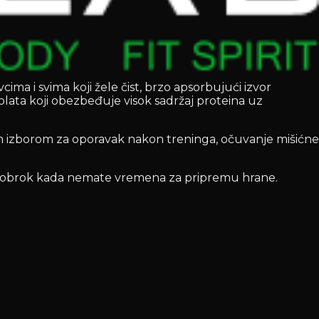
a i svima koji žele čist, brzo apsorbujući izvor
olata koji obezbeđuje visok sadržaj proteina uz
ičnim izborom za oporavak nakon treninga, očuvanje mišićne
nski obrok kada nemate vremena za pripremu hrane.