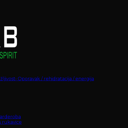
ljivost
•
Oporavak / rehidratacija / energija
arderoba
s rukavice