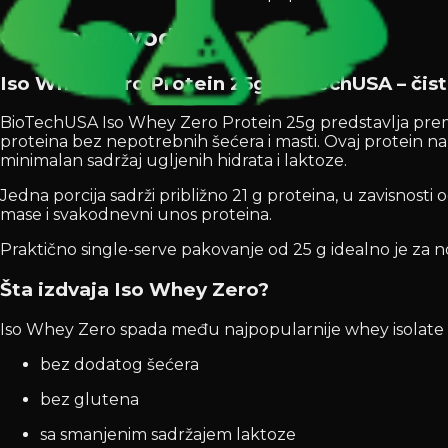
Opis proizvoda
Iso Whey Zero Protein 25g BioTechUSA – čist w
BioTechUSA Iso Whey Zero Protein 25g predstavlja premiu
proteina bez nepotrebnih šećera i masti. Ovaj protein na
minimalan sadržaj ugljenih hidrata i laktoze.
Jedna porcija sadrži približno 21 g proteina, u zavisnost
mase i svakodnevni unos proteina.
Praktično single-serve pakovanje od 25 g idealno je za 
Šta izdvaja Iso Whey Zero?
Iso Whey Zero spada među najpopularnije whey isolate p
bez dodatog šećera
bez glutena
sa smanjenim sadržajem laktoze