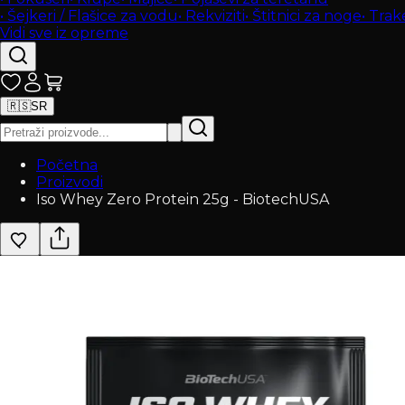
•
Šejkeri / Flašice za vodu
•
Rekviziti
•
Štitnici za noge
•
Trak
Vidi sve iz opreme
🇷🇸
SR
Početna
Proizvodi
Iso Whey Zero Protein 25g - BiotechUSA