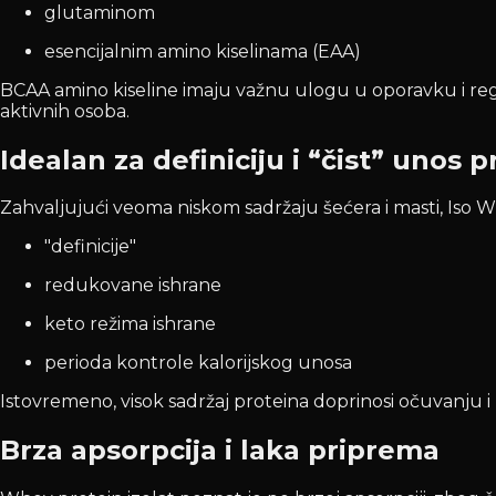
glutaminom
esencijalnim amino kiselinama (EAA)
BCAA amino kiseline imaju važnu ulogu u oporavku i rege
aktivnih osoba.
Idealan za definiciju i “čist” unos 
Zahvaljujući veoma niskom sadržaju šećera i masti, Iso 
"definicije"
redukovane ishrane
keto režima ishrane
perioda kontrole kalorijskog unosa
Istovremeno, visok sadržaj proteina doprinosi očuvanju 
Brza apsorpcija i laka priprema