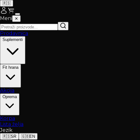
🇷🇸
Meni
✕
Prodavnica
Suplementi
Fit hrana
Akcija
Oprema
Korpa
Lista želja
Jezik
🇷🇸
SR
🇬🇧
EN