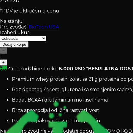
210 RSD
*PDV je uključen u cenu
Na stanju
Proizvođač:
BioTech USA
Izaberi ukus
Dodaj u korpu
−
1
+
Za porudžbine preko
6.000 RSD
*BESPLATNA DOS
Premium whey protein izolat sa 21 g proteina po por
Bez dodatog šećera, glutena i sa smanjenim sadrža
Bogat BCAA i glutamin amino kiselinama
Brza apsorpcija i odlična rastvorljivost
Praktično pakovanje za jednu porciju
Na ovaj proizvod ne važe dodatni popusti (PROMO K