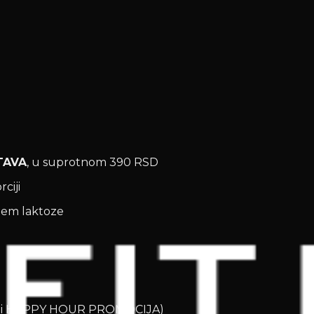
TAVA
, u suprotnom 390 RSD
ciji
jem laktoze
OD i HAPPY HOUR PROMOCIJA)