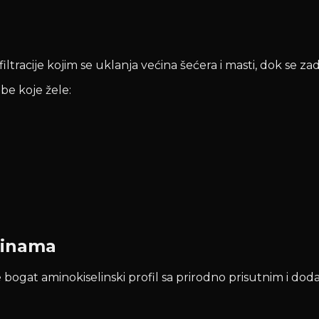
tracije kojim se uklanja većina šećera i masti, dok se zad
be koje žele:
linama
ogat aminokiselinski profil sa prirodno prisutnim i doda