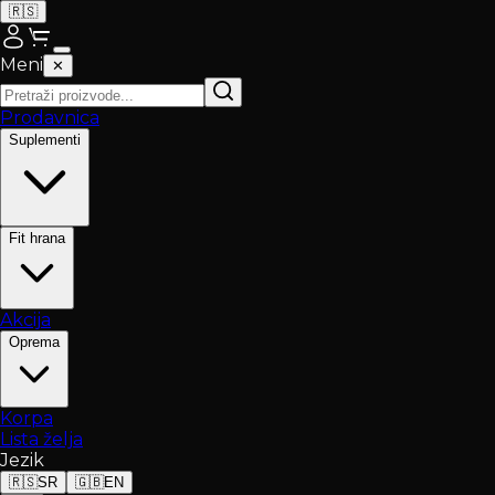
🇷🇸
Meni
✕
Prodavnica
Suplementi
Fit hrana
Akcija
Oprema
Korpa
Lista želja
Jezik
🇷🇸
SR
🇬🇧
EN