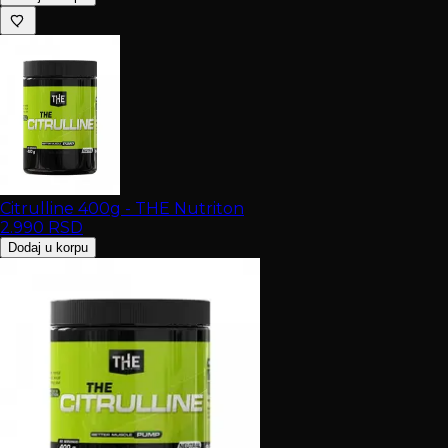
Citrulline 400g - THE Nutriton
2.990
RSD
Dodaj u korpu