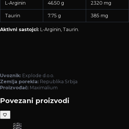
L-Arginin
46.50 g
2320 mg
Taurin
7.75 g
385 mg
Aktivni sastojci:
L-Arginin, Taurin.
Uvoznik:
Explode d.o.o.
Zemlja porekla:
Republika Srbija
Proizvođač:
Maximalium
Povezani proizvodi