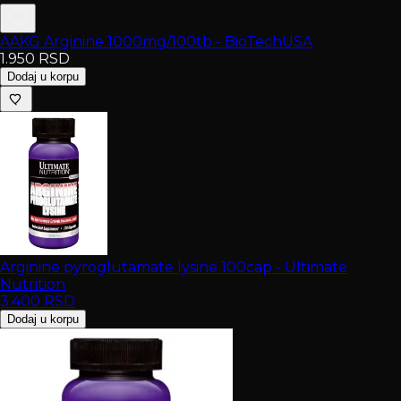
AAKG Arginine 1000mg/100tb - BioTechUSA
1.950
RSD
Dodaj u korpu
Arginine pyroglutamate lysine 100cap - Ultimate
Nutrition
3.400
RSD
Dodaj u korpu