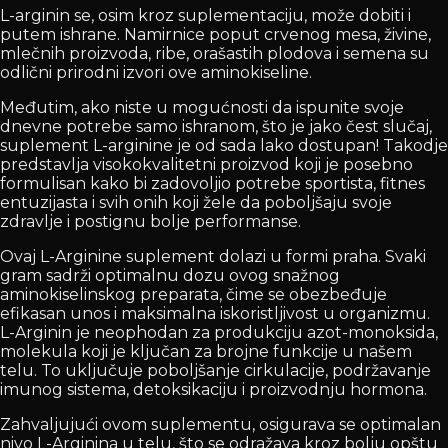
L-arginin se, osim kroz suplementaciju, može dobiti i
putem ishrane. Namirnice poput crvenog mesa, živine,
mlečnih proizvoda, ribe, orašastih plodova i semena su
odlični prirodni izvori ove aminokiseline.
Međutim, ako niste u mogućnosti da ispunite svoje
dnevne potrebe samo ishranom, što je jako čest slučaj,
suplement L-arginine je od sada lako dostupan! Takodje
predstavlja visokokvalitetni proizvod koji je posebno
formulisan kako bi zadovoljio potrebe sportista, fitnes
entuzijasta i svih onih koji žele da poboljšaju svoje
zdravlje i postignu bolje performanse.
Ovaj L-Arginine suplement dolazi u formi praha. Svaki
gram sadrži optimalnu dozu ovog snažnog
aminokiselinskog preparata, čime se obezbeđuje
efikasan unos i maksimalna iskoristljivost u organizmu.
L-Arginin je neophodan za produkciju azot-monoksida,
molekula koji je ključan za brojne funkcije u našem
telu. To uključuje poboljšanje cirkulacije, podržavanje
imunog sistema, detoksikaciju i proizvodnju hormona.
Zahvaljujući ovom suplementu, osigurava se optimalan
nivo L-Arginina u telu, što se odražava kroz bolju opštu