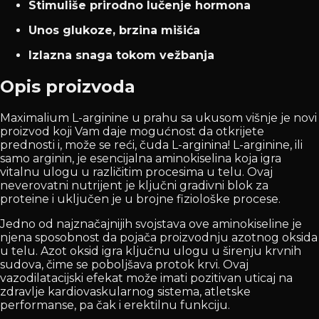
Stimuliše prirodno lučenje hormona
Unos glukoze, brzina mišića
Izlazna snaga tokom vežbanja
Opis proizvoda
Maximalium L-arginine u prahu sa ukusom višnje je novi
proizvod koji Vam daje mogućnost da otkrijete
prednosti i, može se reći, čuda L-arginina! L-arginine, ili
samo arginin, je esencijalna aminokiselina koja igra
vitalnu ulogu u različitim procesima u telu. Ovaj
neverovatni nutrijent je ključni gradivni blok za
proteine i uključen je u brojne fiziološke procese.
Jedno od najznačajnijih svojstava ove aminokiseline je
njena sposobnost da pojača proizvodnju azotnog oksida
u telu. Azot oksid igra ključnu ulogu u širenju krvnih
sudova, čime se poboljšava protok krvi. Ovaj
vazodilatacijski efekat može imati pozitivan uticaj na
zdravlje kardiovaskularnog sistema, atletske
performanse, pa čak i erektilnu funkciju.