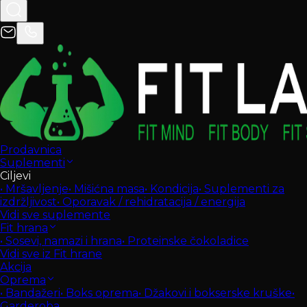
Prodavnica
Suplementi
Ciljevi
•
Mršavljenje
•
Mišićna masa
•
Kondicija
•
Suplementi za
izdržljivost
•
Oporavak / rehidratacija / energija
Vidi sve suplemente
Fit hrana
•
Sosevi, namazi i hrana
•
Proteinske čokoladice
Vidi sve iz Fit hrane
Akcija
Oprema
•
Bandažeri
•
Boks oprema
•
Džakovi i bokserske kruške
•
Garderoba