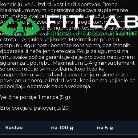
kondiciju, veću izdržljivost i brži oporavak. Brend
Maximalium svojim korisnicima obećava suplemente
vrhunskog kvaliteta. Svi proizvodi, uključujući i L-
Arginin, su proizvedeni prema strogo kontrolisanim
standardima i podližu rigoroznim testovima kako bi se
osigurao njihov kvalitet i bezbednost. Izuzetan kvalitet i
čistota L-Arginina koji koristi Maximalium pružaju
potpunu sigurnost i benefite korisnicima, bez štetnih
dodataka ili neželjenih efekata. Folija za sigurnost na
vrhu svake bočice garantuje da je proizvod neotvoren i
siguran za upotrebu. Maximalium L-Arginin suplement
se preporučuje svim osobama koje teže ka
unapređenju svog zdravlja, povećanju mišićne mase,
povećanju energije i izdržljivosti, kao i onima koji žele da
poboljšaju oporavak nakon vežbanja.
Veličina porcije: 1 merica (5 g)
Broj porcija u pakovanju: 20
Sastav
na 100 g
na 5 g