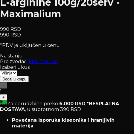
L-arginine 100g/20serv -
Maximalium
990 RSD
990 RSD
*PDV je uključen u cenu
Na stanju
Proizvođač:
Maximalium
Izaberi ukus
Dodaj u korpu
−
1
+
Za porudžbine preko
6.000 RSD
*BESPLATNA
DOSTAVA
, u suprotnom 390 RSD
Povećana isporuka kiseonika i hranljivih
materija