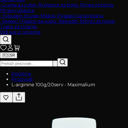
•
Guma za zube
•
Rukavice za boks
•
Fitnes oprema
•
Fitnes rukavice
•
Fokuseri
•
Klupe
•
Majice
•
Pojasevi za teretanu
•
Šejkeri / Flašice za vodu
•
Rekviziti
•
Štitnici za noge
•
Trake za trčanje
Vidi sve iz opreme
🇷🇸
SR
Početna
Proizvodi
L-arginine 100g/20serv - Maximalium