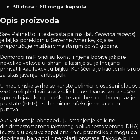
30 doza - 60 mega-kapsula
Opis proizvoda
Saw Palmetto ili testerasta palma (lat.
Serenoa repens
)
je biljka poreklom iz Severne Amerike, koja se
preporučuje muškarcima starijim od 40 godina.
Domoroci na Floridi su koristili njene bobice još pre
nekoliko vekova u ishrani, a kasnije su je Indijanci
prihvatili kao lekovitu biljku. Korišćena je kao tonik, sirup
za iskašljavanje i antiseptik.
U medicinske svrhe se koriste delimično osušeni plodovi,
sveži zreli plodovi i suvi zreli plodovi. Danas se najčešće
upotrebljava kao podrška terapiji benigne hiperplazije
prostate (BHP) i za hronične infekcije mokraćnih
puteva.
Aktivni sastojci obezbeđuju smanjenje količine
dihidrotestosterona (aktivnog oblika testosterona, DHA)
i suzbijaju dejstvo zapaljenskih supstanci koje mogu da
doprinesu benignoj hiperplaziji prostate. Takođe, biljni