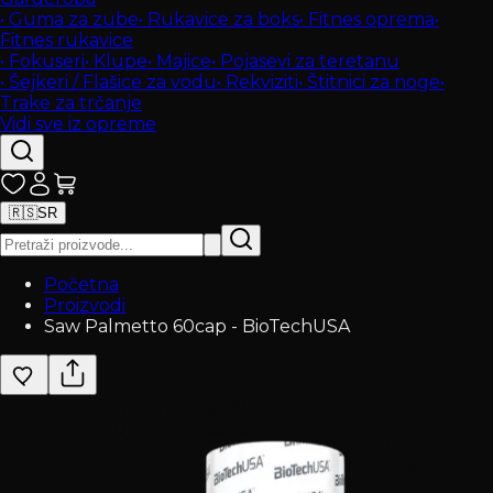
•
Guma za zube
•
Rukavice za boks
•
Fitnes oprema
•
Fitnes rukavice
•
Fokuseri
•
Klupe
•
Majice
•
Pojasevi za teretanu
•
Šejkeri / Flašice za vodu
•
Rekviziti
•
Štitnici za noge
•
Trake za trčanje
Vidi sve iz opreme
🇷🇸
SR
Početna
Proizvodi
Saw Palmetto 60cap - BioTechUSA