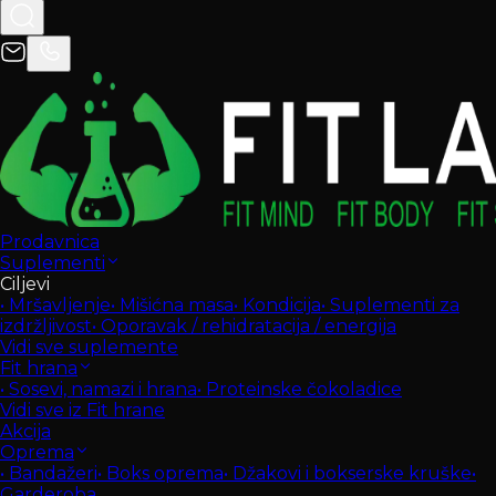
Prodavnica
Suplementi
Ciljevi
•
Mršavljenje
•
Mišićna masa
•
Kondicija
•
Suplementi za
izdržljivost
•
Oporavak / rehidratacija / energija
Vidi sve suplemente
Fit hrana
•
Sosevi, namazi i hrana
•
Proteinske čokoladice
Vidi sve iz Fit hrane
Akcija
Oprema
•
Bandažeri
•
Boks oprema
•
Džakovi i bokserske kruške
•
Garderoba