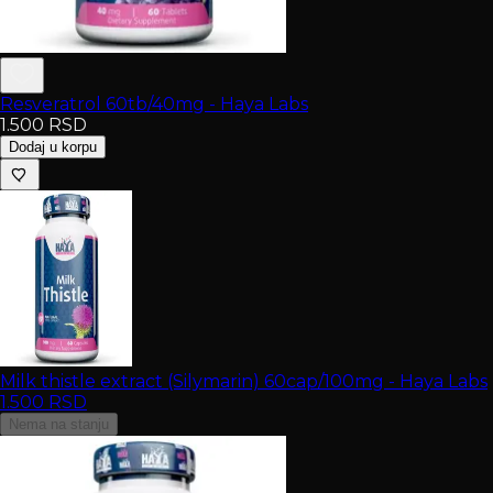
Resveratrol 60tb/40mg - Haya Labs
1.500
RSD
Dodaj u korpu
Milk thistle extract (Silymarin) 60cap/100mg - Haya Labs
1.500
RSD
Nema na stanju