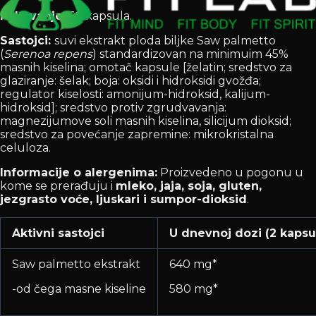
Pakovanje:
60 kapsula.
Sastojci:
suvi ekstrakt ploda biljke Saw palmetto
(
Serenoa repens
) standardizovan na minimuim 45%
masnih kiselina; omotač kapsule [želatin; sredstvo za
glaziranje: šelak; boja: oksidi i hidroksidi gvožđa;
regulator kiselosti: amonijum-hidroksid, kalijum-
hidroksid]; sredstvo protiv zgrudvavanja:
magnezijumove soli masnih kiselina, silicijum dioksid;
sredstvo za povećanje zapremine: mikrokristalna
celuloza.
Informacije o alergenima:
Proizvedeno u pogonu u
kome se prerađuju i
mleko, jaja, soja, gluten,
jezgrasto voće, ljuskari i sumpor-dioksid
.
Aktivni sastojci
U dnevnoj dozi (2 kapsu
Saw palmetto ekstrakt
640 mg*
-od čega masne kiseline
580 mg*