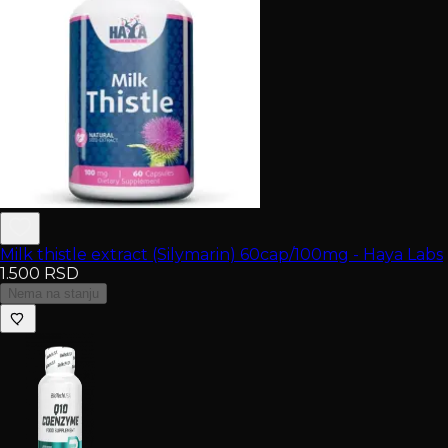
Milk thistle extract (Silymarin) 60cap/100mg - Haya Labs
1.500
RSD
Nema na stanju