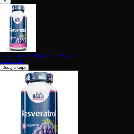
Resveratrol 60tb/40mg - Haya Labs
1.500
RSD
Dodaj u korpu