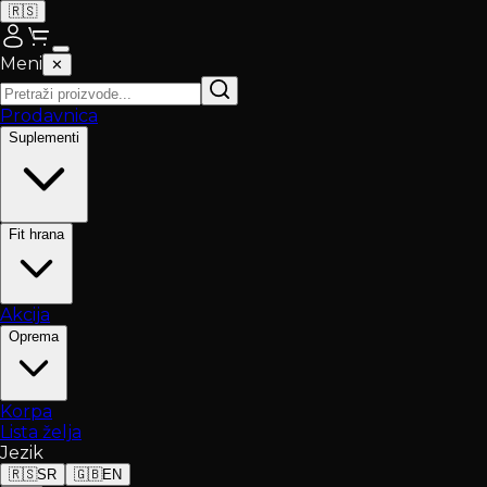
🇷🇸
Meni
✕
Prodavnica
Suplementi
Fit hrana
Akcija
Oprema
Korpa
Lista želja
Jezik
🇷🇸
SR
🇬🇧
EN