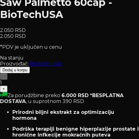
Saw Palmetto 60cap -
BioTechUSA
2.050 RSD
2.050 RSD
*PDV je uključen u cenu
Na stanju
Proizvođač:
BioTech USA
Dodaj u korpu
−
1
+
Za porudžbine preko
6.000 RSD
*BESPLATNA
DOSTAVA
, u suprotnom 390 RSD
Prirodni biljni ekstrakt za optimizaciju
hormona
Podrška terapiji benigne hiperplazije prostate i
hronične infkecije mokraćnih puteva