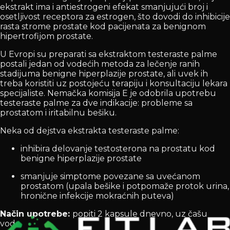
ekstrakt ima i antiestrogeni efekat smanjujući broj i
osetljivost receptora za estrogen, što dovodi do inhibicije
rasta strome prostate kod pacijenata za benignom
hipertrofijom prostate.
U Evropi su preparati sa ekstraktom testeraste palme
postali jedan od vodećih metoda za lečenje ranih
stadijuma benigne hiperplazije prostate, ali uvek ih
treba koristiti uz postojeću terapiju i konsultaciju lekara
specijaliste. Nemačka komisija E je odobrila upotrebu
testeraste palme za dve indikacije: probleme sa
prostatom i iritabilnu bešiku.
Neka od dejstva ekstrakta testeraste palme:
inhibira delovanje testosterona na prostatu kod
benigne hiperplazije prostate
smanjuje simptome povezane sa uvećanom
prostatom (upala bešike i potpomaže protok urina,
hronične infekcije mokraćnih puteva)
Način upotrebe:
popiti 2 kapsule dnevno, uz čašu
vode.