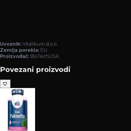
Uvoznik:
Vitalikum d.o.o.
Zemlja porekla:
EU
Proizvođač:
BioTechUSA
Povezani proizvodi