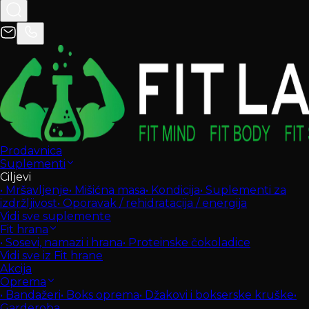
Prodavnica
Suplementi
Ciljevi
•
Mršavljenje
•
Mišićna masa
•
Kondicija
•
Suplementi za
izdržljivost
•
Oporavak / rehidratacija / energija
Vidi sve suplemente
Fit hrana
•
Sosevi, namazi i hrana
•
Proteinske čokoladice
Vidi sve iz Fit hrane
Akcija
Oprema
•
Bandažeri
•
Boks oprema
•
Džakovi i bokserske kruške
•
Garderoba