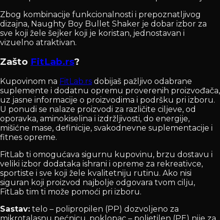
Zbog kombinacije funkcionalnosti i prepoznatljivog
dizajna, Naughty Boy Bullet Shaker je dobar izbor za
sve koji žele šejker koji je koristan, jednostavan i
vizuelno atraktivan.
Zašto
FitLab.rs
?
Kupovinom na
FitLab.rs
dobijaš pažljivo odabrane
suplemente i dodatnu opremu proverenih proizvođača,
uz jasne informacije o proizvodima i podršku pri izboru.
U ponudi se nalaze proizvodi za različite ciljeve, od
oporavka, aminokiselina i izdržljivosti, do energije,
mišićne mase, definicije, svakodnevne suplementacije i
fitnes opreme.
FitLab ti omogućava sigurnu kupovinu, brzu dostavu i
veliki izbor dodataka ishrani i opreme za rekreativce,
sportiste i sve koji žele kvalitetniju rutinu. Ako nisi
siguran koji proizvod najbolje odgovara tvom cilju,
FitLab tim ti može pomoći pri izboru.
Sastav:
telo – polipropilen (PP) dozvoljeno za
mikrotalasnu pećnicu, poklopac – polietilen (PE) nije za