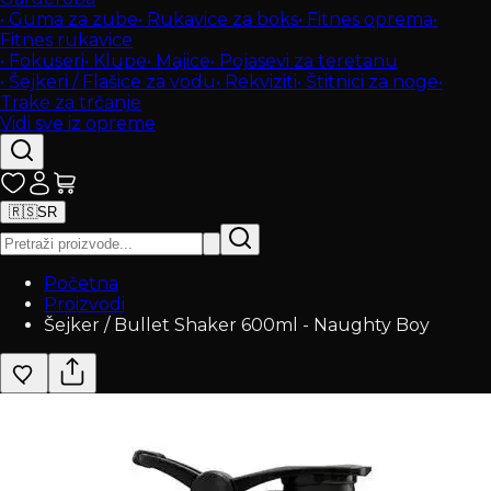
•
Guma za zube
•
Rukavice za boks
•
Fitnes oprema
•
Fitnes rukavice
•
Fokuseri
•
Klupe
•
Majice
•
Pojasevi za teretanu
•
Šejkeri / Flašice za vodu
•
Rekviziti
•
Štitnici za noge
•
Trake za trčanje
Vidi sve iz opreme
🇷🇸
SR
Početna
Proizvodi
Šejker / Bullet Shaker 600ml - Naughty Boy