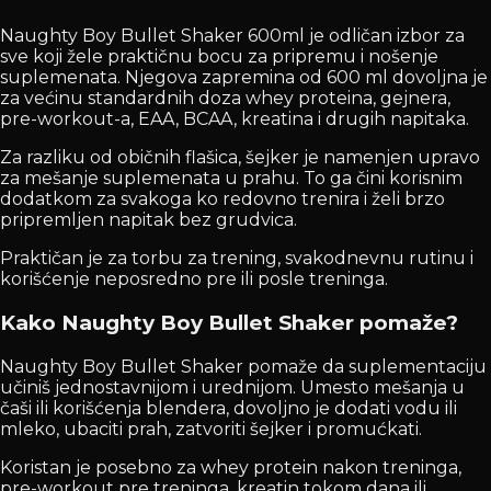
Naughty Boy Bullet Shaker 600ml je odličan izbor za
sve koji žele praktičnu bocu za pripremu i nošenje
suplemenata. Njegova zapremina od 600 ml dovoljna je
za većinu standardnih doza whey proteina, gejnera,
pre-workout-a, EAA, BCAA, kreatina i drugih napitaka.
Za razliku od običnih flašica, šejker je namenjen upravo
za mešanje suplemenata u prahu. To ga čini korisnim
dodatkom za svakoga ko redovno trenira i želi brzo
pripremljen napitak bez grudvica.
Praktičan je za torbu za trening, svakodnevnu rutinu i
korišćenje neposredno pre ili posle treninga.
Kako Naughty Boy Bullet Shaker pomaže?
Naughty Boy Bullet Shaker pomaže da suplementaciju
učiniš jednostavnijom i urednijom. Umesto mešanja u
čaši ili korišćenja blendera, dovoljno je dodati vodu ili
mleko, ubaciti prah, zatvoriti šejker i promućkati.
Koristan je posebno za whey protein nakon treninga,
pre-workout pre treninga, kreatin tokom dana ili