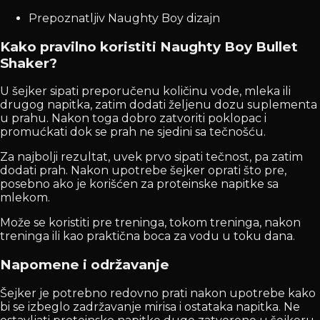
Prepoznatljiv Naughty Boy dizajn
Kako pravilno koristiti Naughty Boy Bullet
Shaker?
U šejker sipati preporučenu količinu vode, mleka ili
drugog napitka, zatim dodati željenu dozu suplementa
u prahu. Nakon toga dobro zatvoriti poklopac i
promućkati dok se prah ne sjedini sa tečnošću.
Za najbolji rezultat, uvek prvo sipati tečnost, pa zatim
dodati prah. Nakon upotrebe šejker oprati što pre,
posebno ako je korišćen za proteinske napitke sa
mlekom.
Može se koristiti pre treninga, tokom treninga, nakon
treninga ili kao praktična boca za vodu u toku dana.
Napomene i održavanje
Šejker je potrebno redovno prati nakon upotrebe kako
bi se izbeglo zadržavanje mirisa i ostataka napitka. Ne