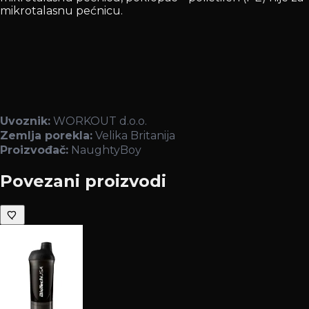
mikrotalasnu pećnicu.
Uvoznik:
WORKOUT d.o.o.
Zemlja porekla:
Velika Britanija
Proizvođač:
NaughtyBoy
Povezani proizvodi