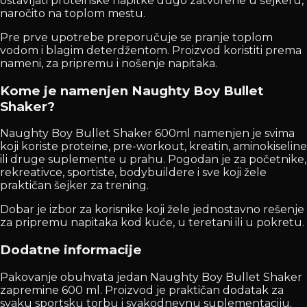
ostavljati proteinske napitke dugo zatvorene u šejkeru,
naročito na toplom mestu.
Pre prve upotrebe preporučuje se pranje toplom
vodom i blagim deterdžentom. Proizvod koristiti prema
nameni, za pripremu i nošenje napitaka.
Kome je namenjen Naughty Boy Bullet
Shaker?
Naughty Boy Bullet Shaker 600ml namenjen je svima
koji koriste proteine, pre-workout, kreatin, aminokiseline
ili druge suplemente u prahu. Pogodan je za početnike,
rekreativce, sportiste, bodybuildere i sve koji žele
praktičan šejker za trening.
Dobar je izbor za korisnike koji žele jednostavno rešenje
za pripremu napitaka kod kuće, u teretani ili u pokretu.
Dodatne informacije
Pakovanje obuhvata jedan Naughty Boy Bullet Shaker
zapremine 600 ml. Proizvod je praktičan dodatak za
svaku sportsku torbu i svakodnevnu suplementaciju.