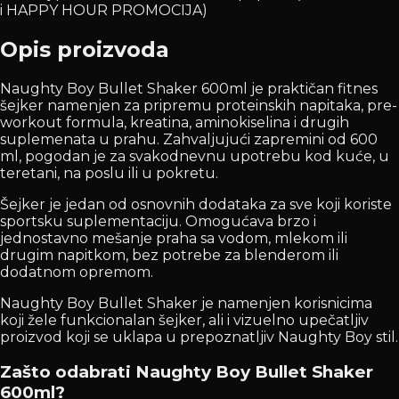
i HAPPY HOUR PROMOCIJA)
Opis proizvoda
Naughty Boy Bullet Shaker 600ml je praktičan fitnes
šejker namenjen za pripremu proteinskih napitaka, pre-
workout formula, kreatina, aminokiselina i drugih
suplemenata u prahu. Zahvaljujući zapremini od 600
ml, pogodan je za svakodnevnu upotrebu kod kuće, u
teretani, na poslu ili u pokretu.
Šejker je jedan od osnovnih dodataka za sve koji koriste
sportsku suplementaciju. Omogućava brzo i
jednostavno mešanje praha sa vodom, mlekom ili
drugim napitkom, bez potrebe za blenderom ili
dodatnom opremom.
Naughty Boy Bullet Shaker je namenjen korisnicima
koji žele funkcionalan šejker, ali i vizuelno upečatljiv
proizvod koji se uklapa u prepoznatljiv Naughty Boy stil.
Zašto odabrati Naughty Boy Bullet Shaker
600ml?