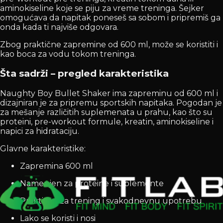
aminokiseline koje se piju za vreme treninga. Šejker
omogućava da napitak poneseš sa sobom i pripremiš ga
onda kada ti najviše odgovara.
Zbog praktične zapremine od 600 ml, može se koristiti i
kao boca za vodu tokom treninga.
Šta sadrži – pregled karakteristika
Naughty Boy Bullet Shaker ima zapreminu od 600 ml i
dizajniran je za pripremu sportskih napitaka. Pogodan je
za mešanje različitih suplemenata u prahu, kao što su
proteini, pre-workout formule, kreatin, aminokiseline i
napici za hidrataciju.
Glavne karakteristike:
Zapremina 600 ml
Namenjen za proteine i suplemente
Praktičan za trening i svakodnevnu upotrebu
Lako se koristi i nosi