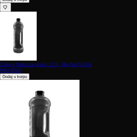
Galon flaša za vodu 2.2l - BioTechUSA
990
RSD
Dodaj u korpu