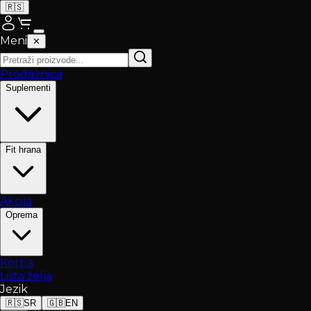
🇷🇸
Meni
✕
Prodavnica
Suplementi
Fit hrana
Akcija
Oprema
Korpa
Lista želja
Jezik
🇷🇸
SR
🇬🇧
EN