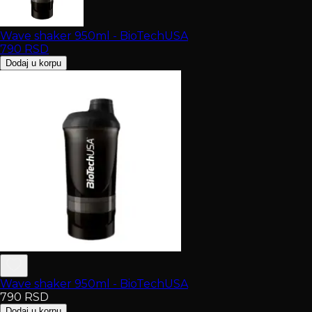
Wave shaker 950ml - BioTechUSA
790
RSD
Dodaj u korpu
Wave shaker 950ml - BioTechUSA
790
RSD
Dodaj u korpu