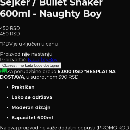
Šejker / Bullet Shaker
600ml - Naughty Boy
450 RSD
450 RSD
*PDV je uključen u cenu
Proizvod nije na stanju
Proizvođač:
NaughtyBoy
Obavesti me kada bude dostupno
Za porudžbine preko
6.000 RSD
*BESPLATNA
DOSTAVA
, u suprotnom 390 RSD
Praktičan
Lako se održava
Moderan dizajn
Kapacitet 600ml
Na ovaj proizvod ne važe dodatni popusti (PROMO KOD