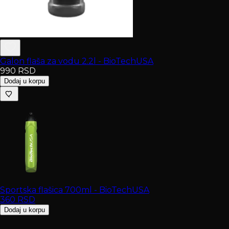
Galon flaša za vodu 2.2l - BioTechUSA
990
RSD
Dodaj u korpu
Sportska flašica 700ml - BioTechUSA
360
RSD
Dodaj u korpu