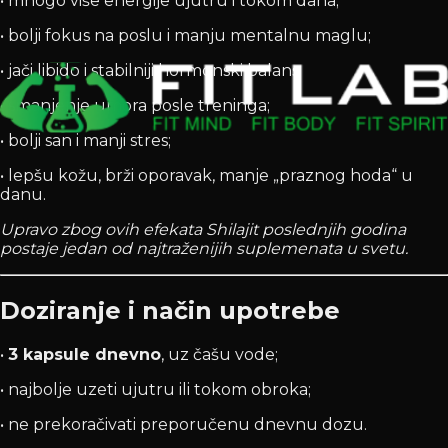
• mnogo više energije ujutru i tokom dana;
• bolji fokus na poslu i manju mentalnu maglu;
• jači libido i stabilniji hormonski balans;
• smanjenje umora posle treninga;
• bolji san i manji stres;
• lepšu kožu, brži oporavak, manje „praznog hoda“ u
danu.
Upravo zbog ovih efekata Shilajit poslednjih godina
postaje jedan od najtraženijih suplemenata u svetu.
Doziranje i način upotrebe
•
3 kapsule dnevno
, uz čašu vode;
• najbolje uzeti ujutru ili tokom obroka;
• ne prekoračivati preporučenu dnevnu dozu.