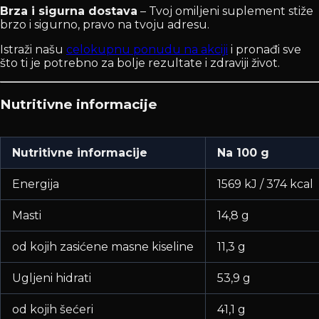
Brza i sigurna dostava
– Tvoj omiljeni suplement stiže
brzo i sigurno, pravo na tvoju adresu.
Istraži našu
celokupnu ponudu na akciji
i pronađi sve
što ti je potrebno za bolje rezultate i zdraviji život.
Nutritivne informacije
Nutritivne informacije
Na 100 g
Energija
1569 kJ / 374 kcal
Masti
14,8 g
od kojih zasićene masne kiseline
11,3 g
Ugljeni hidrati
53,9 g
od kojih šećeri
41,1 g