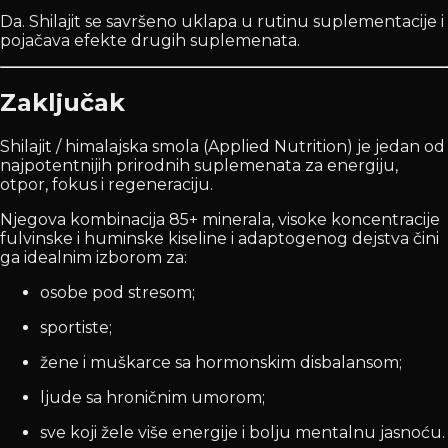
Da. Shilajit se savršeno uklapa u rutinu suplementacije i
pojačava efekte drugih suplemenata.
Zaključak
Shilajit / himalajska smola (Applied Nutrition) je jedan od
najpotentnijih prirodnih suplemenata za energiju,
otpor, fokus i regeneraciju.
Njegova kombinacija 85+ minerala, visoke koncentracije
fulvinske i huminske kiseline i adaptogenog dejstva čini
ga idealnim izborom za:
osobe pod stresom;
sportiste;
žene i muškarce sa hormonskim disbalansom;
ljude sa hroničnim umorom;
sve koji žele više energije i bolju mentalnu jasnoću.