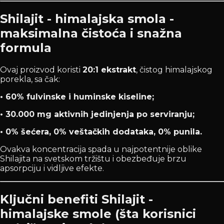
Shilajit - himalajska smola -
maksimalna čistoća i snažna
formula
Ovaj proizvod koristi
20:1 ekstrakt
, čistog himalajskog
porekla, sa čak:
• 60% fulvinske i huminske kiseline;
• 30.000 mg aktivnih jedinjenja po serviranju;
• 0% šećera, 0% veštačkih dodataka, 0% punila.
Ovakva koncentracija spada u najpotentnije oblike
Shilajita na svetskom tržištu i obezbeđuje brzu
apsorpciju i vidljive efekte.
Ključni benefiti Shilajit -
himalajske smole (šta korisnici