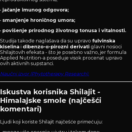
•
jačanje imunog odgovora;
•
smanjenje hroničnog umora;
•
povišenje prirodnog životnog tonusa i vitalnosti.
Studija takođe naglašava da su upravo
fulvinska
kiselina
i
dibenzo-α-pirozni derivati
glavni nosioci
Shilajitovih efekata - što je posebno važno, jer formula
Applied Nutrition-a poseduje visok procenat upravo
ovih aktivnih supstanci.
Naučni izvor (Phytotherapy Research).
Iskustva korisnika Shilajit -
Himalajske smole (najčešći
komentari)
Ljudi koji koriste Shilajit najčešće primećuju: