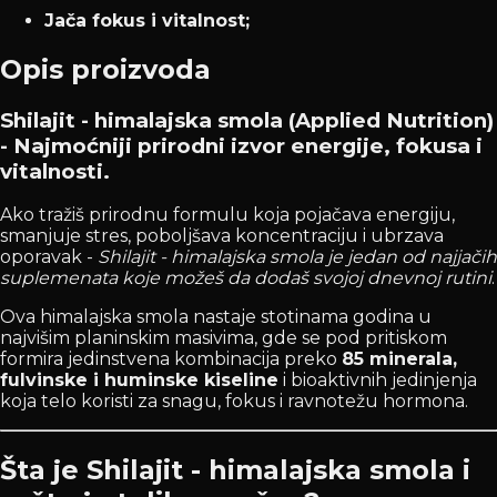
Jača fokus i vitalnost;
Opis proizvoda
Shilajit - himalajska smola (Applied Nutrition)
- Najmoćniji prirodni izvor energije, fokusa i
vitalnosti.
Ako tražiš prirodnu formulu koja pojačava energiju,
smanjuje stres, poboljšava koncentraciju i ubrzava
oporavak -
Shilajit - himalajska smola je jedan od najjačih
suplemenata koje možeš da dodaš svojoj dnevnoj rutini
.
Ova himalajska smola nastaje stotinama godina u
najvišim planinskim masivima, gde se pod pritiskom
formira jedinstvena kombinacija preko
85 minerala,
fulvinske i huminske kiseline
i bioaktivnih jedinjenja
koja telo koristi za snagu, fokus i ravnotežu hormona.
Šta je Shilajit - himalajska smola i