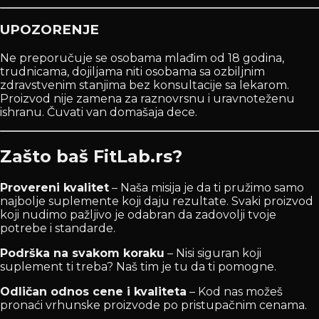
UPOZORENJE
Ne preporučuje se osobama mlađim od 18 godina,
trudnicama, dojiljama niti osobama sa ozbiljnim
zdravstvenim stanjima bez konsultacije sa lekarom.
Proizvod nije zamena za raznovrsnu i uravnoteženu
ishranu. Čuvati van domašaja dece.
Zašto baš FitLab.rs?
Provereni kvalitet
– Naša misija je da ti pružimo samo
najbolje suplemente koji daju rezultate. Svaki proizvod
koji nudimo pažljivo je odabran da zadovolji tvoje
potrebe i standarde.
Podrška na svakom koraku
– Nisi siguran koji
suplement ti treba? Naš tim je tu da ti pomogne.
Odličan odnos cene i kvaliteta
– Kod nas možeš
pronaći vrhunske proizvode po pristupačnim cenama.