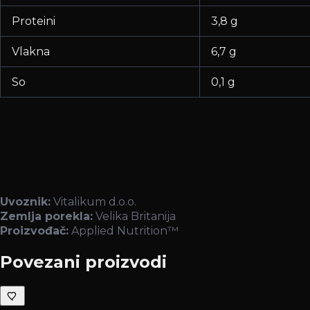
Proteini
3,8 g
Vlakna
6,7 g
So
0,1 g
Uvoznik:
Vitalikum d.o.o.
Zemlja porekla:
Velika Britanija
Proizvođač:
Applied Nutrition™
Povezani proizvodi