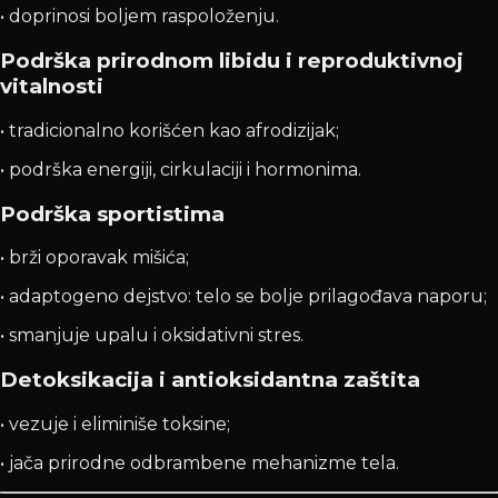
• doprinosi boljem raspoloženju.
Podrška prirodnom libidu i reproduktivnoj
vitalnosti
• tradicionalno korišćen kao afrodizijak;
• podrška energiji, cirkulaciji i hormonima.
Podrška sportistima
• brži oporavak mišića;
• adaptogeno dejstvo: telo se bolje prilagođava naporu;
• smanjuje upalu i oksidativni stres.
Detoksikacija i antioksidantna zaštita
• vezuje i eliminiše toksine;
• jača prirodne odbrambene mehanizme tela.