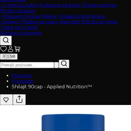
•
Guma za zube
•
Rukavice za boks
•
Fitnes oprema
•
Fitnes rukavice
•
Fokuseri
•
Klupe
•
Majice
•
Pojasevi za teretanu
•
Šejkeri / Flašice za vodu
•
Rekviziti
•
Štitnici za noge
•
Trake za trčanje
Vidi sve iz opreme
🇷🇸
SR
Početna
Proizvodi
Shilajit 90cap - Applied Nutrition™