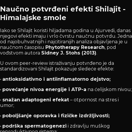
Naučno potvrđeni efekti Shilajit -
Himalajske smole
Iako se Shilajit koristi hiljadama godina u Ajurvedi, danas
njegovi efekti imaju i vrlo čvrstu naučnu potvrdu. Jedna
od najobuhvatnijih i najcitiranijih analiza objavljena je u
naučnom časopisu
Phytotherapy Research
, pod
vođstvom autora
Sidney J. Stohs (2013)
.
U ovom peer-review istraživanju potvrđeno je da
standardizovani Shilajit pokazuje sledeće efekte:
•
antioksidativno i antiinflamatorno dejstvo;
•
povećanje nivoa energije i ATP-a
na ćelijskom nivou;
•
snažan adaptogeni efekat
– otpornost na stres i
umor;
•
poboljšanje oporavka i fizičke izdržljivosti;
•
podrška spermatogenezi
i zdravlju muškog
reproduktivnog sistema;