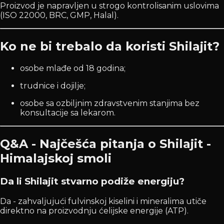
Proizvod je napravljen u strogo kontrolisanim uslovima
(ISO 22000, BRC, GMP, Halal).
Ko ne bi trebalo da koristi Shilajit?
osobe mlađe od 18 godina;
trudnice i dojilje;
osobe sa ozbiljnim zdravstvenim stanjima bez
konsultacije sa lekarom.
Q&A - Najčešća pitanja o Shilajit -
Himalajskoj smoli
Da li Shilajit stvarno podiže energiju?
Da - zahvaljujući fulvinskoj kiselini i mineralima utiče
direktno na proizvodnju ćelijske energije (ATP).