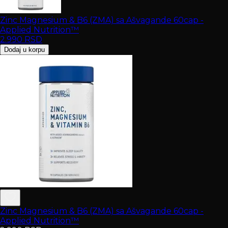
Zinc Magnesium & B6 (ZMA) sa Ašvagande 60cap -
Applied Nutrition™
2.990
RSD
Dodaj u korpu
Zinc Magnesium & B6 (ZMA) sa Ašvagande 60cap -
Applied Nutrition™