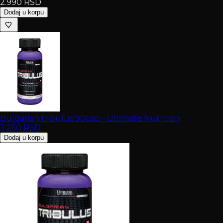
2.990
RSD
Dodaj u korpu
Bulgarian tribulus 90cap - Ultimate Nutrition
3.250
RSD
Dodaj u korpu