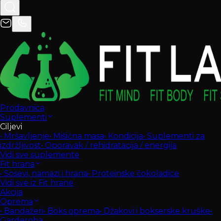
Prodavnica
Suplementi
Ciljevi
•
Mršavljenje
•
Mišićna masa
•
Kondicija
•
Suplementi za
izdržljivost
•
Oporavak / rehidratacija / energija
Vidi sve suplemente
Fit hrana
•
Sosevi, namazi i hrana
•
Proteinske čokoladice
Vidi sve iz Fit hrane
Akcija
Oprema
•
Bandažeri
•
Boks oprema
•
Džakovi i bokserske kruške
•
Garderoba