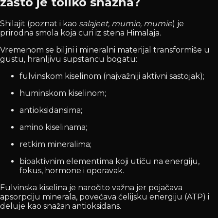
zašto je toliko snažna?
Shilajit (poznat i kao
salajeet, mumio, mumie
) je
prirodna smola koja curi iz stena Himalaja.
Vremenom se biljni i mineralni materijal transformiše u
gustu, hranljivu supstancu bogatu:
fulvinskom kiselinom (najvažniji aktivni sastojak);
huminskom kiselinom;
antioksidansima;
amino kiselinama;
retkim mineralima;
bioaktivnim elementima koji utiču na energiju,
fokus, hormone i oporavak.
Fulvinska kiselina je naročito važna jer pojačava
apsorpciju minerala, povećava ćelijsku energiju (ATP) i
deluje kao snažan antioksidans.