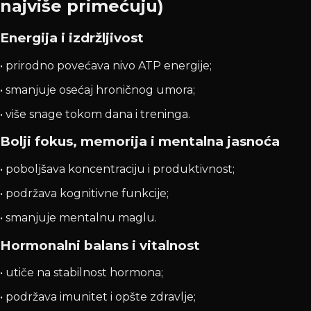
najviše primećuju)
Energija i izdržljivost
• prirodno povećava nivo ATP energije;
• smanjuje osećaj hroničnog umora;
• više snage tokom dana i treninga.
Bolji fokus, memorija i mentalna jasnoća
• poboljšava koncentraciju i produktivnost;
• podržava kognitivne funkcije;
• smanjuje mentalnu maglu.
Hormonalni balans i vitalnost
• utiče na stabilnost hormona;
• podržava imunitet i opšte zdravlje;