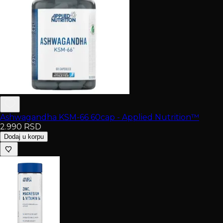
Ashwagandha KSM-66 60cap - Applied Nutrition™
2.990
RSD
Dodaj u korpu