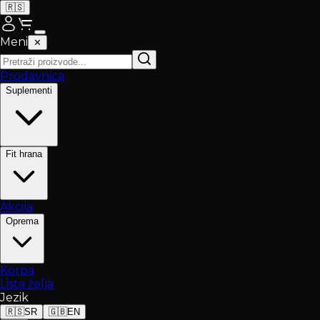
🇷🇸
Meni
✕
Prodavnica
Suplementi
Fit hrana
Akcija
Oprema
Korpa
Lista želja
Jezik
🇷🇸
SR
🇬🇧
EN