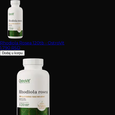
Rhodiola Rosea 120tb - OstroVit
1.790
RSD
Dodaj u korpu