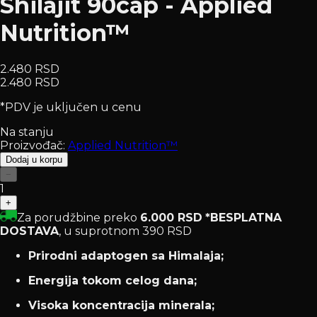
Shilajit 90cap - Applied
Nutrition™
2.480 RSD
2.480 RSD
*PDV je uključen u cenu
Na stanju
Proizvođač:
Applied Nutrition™
Dodaj u korpu
−
1
+
Za porudžbine preko
6.000 RSD
*BESPLATNA
DOSTAVA
, u suprotnom 390 RSD
Prirodni adaptogen sa Himalaja;
Energija tokom celog dana;
Visoka koncentracija minerala;