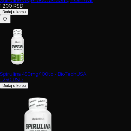
Spiruline vege 1000tb/250mg - OstroVit
1.200
RSD
Dodaj u korpu
Spirulina 450mg/100tb - BioTechUSA
1.250
RSD
Dodaj u korpu