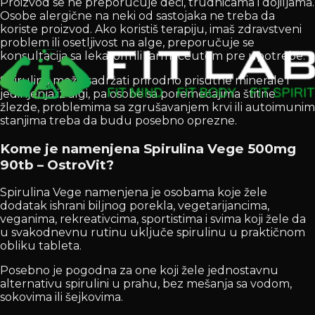
Proizvod se ne preporučuje deci, trudnicama i dojiljama.
Osobe alergične na neki od sastojaka ne treba da
koriste proizvod. Ako koristiš terapiju, imaš zdravstveni
problem ili osetljivost na alge, preporučuje se
konsultacija sa lekarom ili farmaceutom pre upotrebe.
Spirulina može sadržati prirodno prisutne minerale i
jedinjenja iz algi, pa osobe sa poremećajima štitne
žlezde, problemima sa zgrušavanjem krvi ili autoimunim
stanjima treba da budu posebno oprezne.
Kome je namenjena Spirulina Vege 500mg
90tb – OstroVit?
Spirulina Vege namenjena je osobama koje žele
dodatak ishrani biljnog porekla, vegetarijancima,
veganima, rekreativcima, sportistima i svima koji žele da
u svakodnevnu rutinu uključe spirulinu u praktičnom
obliku tableta.
Posebno je pogodna za one koji žele jednostavnu
alternativu spirulini u prahu, bez mešanja sa vodom,
sokovima ili šejkovima.