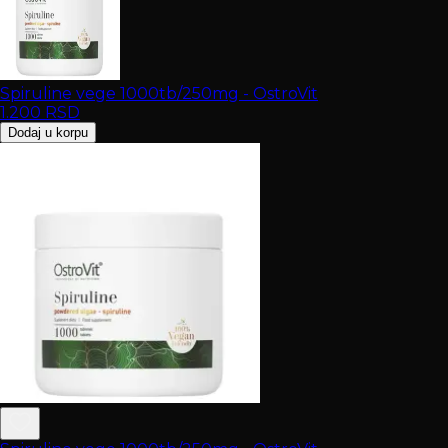
Spiruline vege 1000tb/250mg - OstroVit
1.200
RSD
Dodaj u korpu