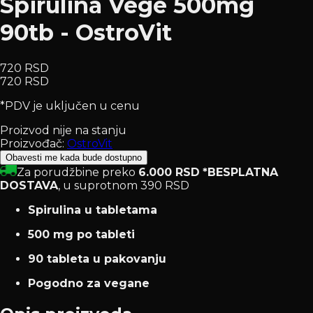
Spirulina Vege 500mg
90tb - OstroVit
720 RSD
720 RSD
*PDV je uključen u cenu
Proizvod nije na stanju
Proizvođač:
OstroVit
Obavesti me kada bude dostupno
Za porudžbine preko
6.000 RSD
*BESPLATNA
DOSTAVA
, u suprotnom 390 RSD
Spirulina u tabletama
500 mg po tableti
90 tableta u pakovanju
Pogodno za vegane