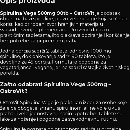
Opis proizvoda
Spirulina Vege 500mg 90tb – OstroVit
je dodatak
ishrani na bazi spiruline, plavo-zelene alge koja se često
koristi kao prirodan izvor hranljivih materija u
svakodnevnoj suplementaciji. Proizvod dolazi u
praktičnim tabletama, što olakšava doziranje i korišćenje
bez potrebe za pripremom praha.
Jedna porcija sadrži 2 tablete, odnosno 1000 mg
spiruline, dok pakovanje sadrži 90 tableta, što je
dovoljno za 45 porcija. Formula je pogodna za
vegetarijance i vegane, jer ne sadrži sastojke životinjskog
porekla.
Zašto odabrati Spirulina Vege 500mg –
OstroVit?
OstroVit Spirulina Vege je praktičan izbor za osobe koje
žele da obogate ishranu spirulinom, ali ne vole ukus
praha ili žele jednostavniji način upotrebe. Tablete su
lake za nošenje i pogodne za svakodnevnu rutinu.
Spirulina je poznata po prirodnom sadržaju proteina,