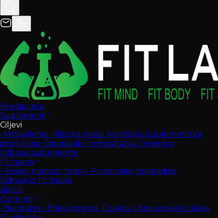
Prodavnica
Suplementi
Ciljevi
•
Mršavljenje
•
Mišićna masa
•
Kondicija
•
Suplementi za
izdržljivost
•
Oporavak / rehidratacija / energija
Vidi sve suplemente
Fit hrana
•
Sosevi, namazi i hrana
•
Proteinske čokoladice
Vidi sve iz Fit hrane
Akcija
Oprema
•
Bandažeri
•
Boks oprema
•
Džakovi i bokserske kruške
•
Garderoba