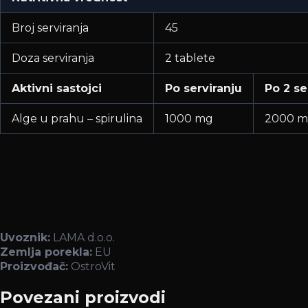
Broj serviranja
45
Doza serviranja
2 tablete
Aktivni sastojci
Po serviranju
Po 2 se
Alge u prahu – spirulina
1000 mg
2000 
Uvoznik:
LAMA d.o.o.
Zemlja porekla:
EU
Proizvođač:
OstroVit
Povezani proizvodi