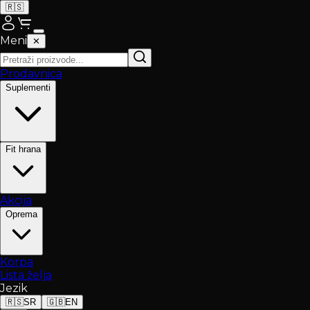
🇷🇸
Meni
✕
Prodavnica
Suplementi
Fit hrana
Akcija
Oprema
Korpa
Lista želja
Jezik
🇷🇸
SR
🇬🇧
EN