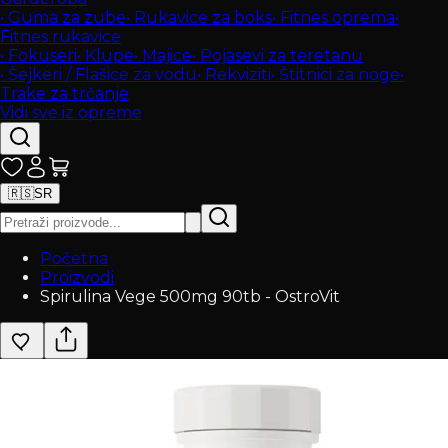
•
Guma za zube
•
Rukavice za boks
•
Fitnes oprema
•
Fitnes rukavice
•
Fokuseri
•
Klupe
•
Majice
•
Pojasevi za teretanu
•
Šejkeri / Flašice za vodu
•
Rekviziti
•
Štitnici za noge
•
Trake za trčanje
Vidi sve iz opreme
🇷🇸
SR
Početna
Proizvodi
Spirulina Vege 500mg 90tb - OstroVit