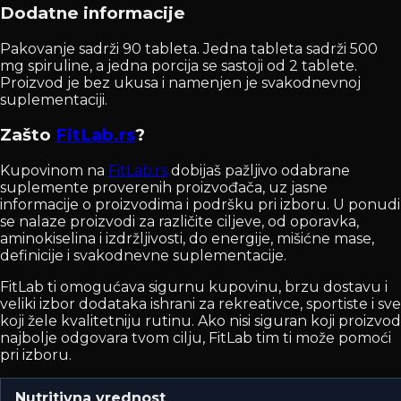
Dodatne informacije
Pakovanje sadrži 90 tableta. Jedna tableta sadrži 500
mg spiruline, a jedna porcija se sastoji od 2 tablete.
Proizvod je bez ukusa i namenjen je svakodnevnoj
suplementaciji.
Zašto
FitLab.rs
?
Kupovinom na
FitLab.rs
dobijaš pažljivo odabrane
suplemente proverenih proizvođača, uz jasne
informacije o proizvodima i podršku pri izboru. U ponudi
se nalaze proizvodi za različite ciljeve, od oporavka,
aminokiselina i izdržljivosti, do energije, mišićne mase,
definicije i svakodnevne suplementacije.
FitLab ti omogućava sigurnu kupovinu, brzu dostavu i
veliki izbor dodataka ishrani za rekreativce, sportiste i sve
koji žele kvalitetniju rutinu. Ako nisi siguran koji proizvod
najbolje odgovara tvom cilju, FitLab tim ti može pomoći
pri izboru.
Nutritivna vrednost