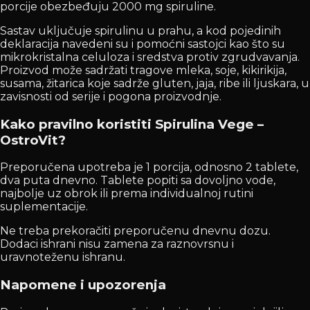
porcije obezbeđuju 2000 mg spiruline.
Sastav uključuje spirulinu u prahu, a kod pojedinih
deklaracija navedeni su i pomoćni sastojci kao što su
mikrokristalna celuloza i sredstva protiv zgrudvavanja.
Proizvod može sadržati tragove mleka, soje, kikirikija,
susama, žitarica koje sadrže gluten, jaja, ribe ili ljuskara, u
zavisnosti od serije i pogona proizvodnje.
Kako pravilno koristiti Spirulina Vege –
OstroVit?
Preporučena upotreba je 1 porcija, odnosno 2 tablete,
dva puta dnevno. Tablete popiti sa dovoljno vode,
najbolje uz obrok ili prema individualnoj rutini
suplementacije.
Ne treba prekoračiti preporučenu dnevnu dozu.
Dodaci ishrani nisu zamena za raznovrsnu i
uravnoteženu ishranu.
Napomene i upozorenja