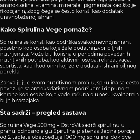
aminokiselina, vitamina, minerala i pigmenata kao što je
fikocijanin, zbog čega se često koristi kao dodatak
uravnoteženoj ishrani.
Kako Spirulina Vege pomaže?
Spirulina se koristi kao podrška svakodnevnoj ishrani,
posebno kod osoba koje žele dodatni izvor biljnih
nutrijenata. Može biti korisna u periodima povećanih
nutritivnih potreba, kod aktivnih osoba, rekreativaca,
sportista, kao i kod onih koji žele dodatak ishrani biljnog
porekla.
Zahvaljujući svom nutritivnom profilu, spirulina se često
povezuje sa antioksidativnom podrškom i dopunom
ishrane kod osoba koje vode računa o unosu kvalitetnih
biljnih sastojaka.
Šta sadrži – pregled sastava
Spirulina Vege 500mg – OstroVit sadrži spirulinu u
prahu, odnosno algu Spirulina platensis. Jedna porcija
od 2 tablete obezbeđuje 1000 mg spiruline, dok dve