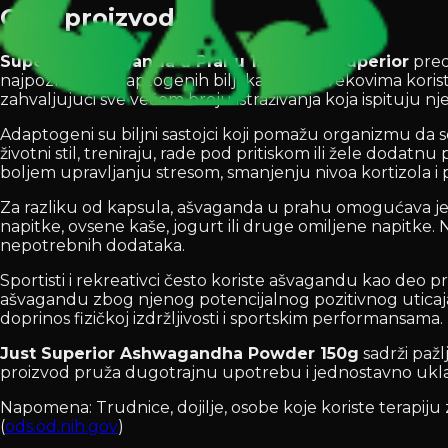
Opis proizvoda
Superior Ašvaganda u Prahu 150g Just Superior
pred
najpoznatijih adaptogenih biljaka koja se vekovima kori
zahvaljujući sve većem broju istraživanja koja ispituju nj
Adaptogeni su biljni sastojci koji pomažu organizmu da
životni stil, treniraju, rade pod pritiskom ili žele do
boljem upravljanju stresom, smanjenju nivoa kortizola i 
Za razliku od kapsula, ašvaganda u prahu omogućava je
napitke, ovsene kaše, jogurt ili druge omiljene napitke
nepotrebnih dodataka.
Sportisti i rekreativci često koriste ašvagandu kao deo 
ašvagandu zbog njenog potencijalnog pozitivnog uticaja
doprinos fizičkoj izdržljivosti i sportskim performansama. 
Just Superior Ashwagandha Powder 150g
sadrži pažl
proizvod pruža dugotrajnu upotrebu i jednostavno uklapa
Napomena: Trudnice, dojilje, osobe koje koriste terapiju
(
ods.od.nih.gov
)