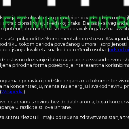
stavlja visokokvalitetan prirodni proizvod dobijen od bi
sti u tradicionalnoj ajurvedskoj praksi. Danas je ašvaga
en potencijalni uticaj na stres, oporavak organizma, kvalit
 se lakše prilagodi fizičkom i mentalnom stresu. Ašvag
datnu podršku tokom perioda povećanog umora i iscrpljeno
poboljšanju kvaliteta sna kod određenih osoba. (
ods.od.n
dnostavno doziranje i lako uklapanje u svakodnevnu ish
. Njena prirodna forma posebno je interesantna korisnici
programa oporavka i podrške organizmu tokom intenzivnih 
 na koncentraciju, mentalnu energiju i svakodnevnu pro
(
Wikipedia
)
jivo odabranu sirovinu bez dodatih aroma, boja i konzer
nje u različite stilove ishrane.
 za štitnu žlezdu ili imaju određena zdravstvena stanja 