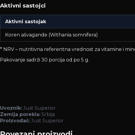
Aktivni sastojci
Aktivni sastojak
Koren ašvagande (Withania somnifera)
* NRV – nutritivna referentna vrednost za vitamine i mine
Pakovanje sadrži 30 porcija od po 5 g.
Uvoznik:
Just Superior
Zemlja porekla:
Srbija
Proizvođač:
Just Superior
Povezani proizvodi