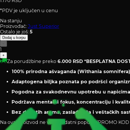
1.170 RSD
*PDV je uključen u cenu
Na stanju
Proizvođač:
Just Superior
Ostalo je još
:
5
Dodaj u korpu
−
1
+
Za porudžbine preko
6.000 RSD
*BESPLATNA DOS
100% prirodna ašvaganda (Withania somnifera)
Adaptogena biljka poznata po podršci organiz
Pogodna za svakodnevnu upotrebu u napicima,
Podržava mentalni fokus, koncentraciju i kvalit
Bez dodatih aroma, zaslađivača i veštačkih sas
Na ovaj proizvod ne važe dodatni popusti (PROMO K