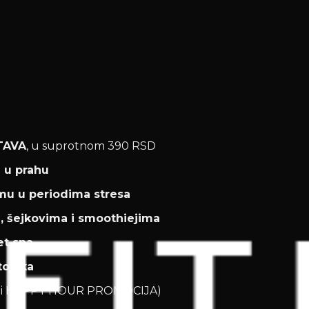
TAVA
, u suprotnom 390 RSD
 u prahu
mu u periodima stresa
 šejkovima i smoothiejima
et sna
tojaka
OD i HAPPY HOUR PROMOCIJA)