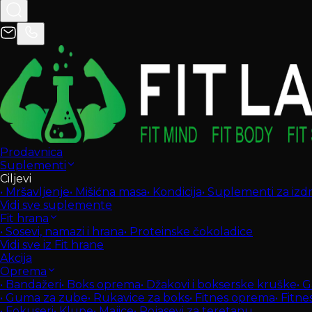
Prodavnica
Suplementi
Ciljevi
•
Mršavljenje
•
Mišićna masa
•
Kondicija
•
Suplementi za izdrž
Vidi sve suplemente
Fit hrana
•
Sosevi, namazi i hrana
•
Proteinske čokoladice
Vidi sve iz Fit hrane
Akcija
Oprema
•
Bandažeri
•
Boks oprema
•
Džakovi i bokserske kruške
•
G
•
Guma za zube
•
Rukavice za boks
•
Fitnes oprema
•
Fitne
•
Fokuseri
•
Klupe
•
Majice
•
Pojasevi za teretanu