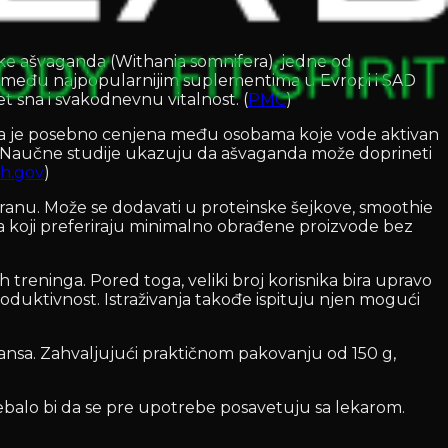
ljke ašvaganda (Withania somnifera), jedne od
nda među najpopularnijim suplementima u Evropi i SAD
et sna i svakodnevnu vitalnost. (
PMC
)
anda je posebno cenjena među osobama koje vode aktivan
sti. Naučne studije ukazuju da ašvaganda može doprineti
ih.gov
)
ranu. Može se dodavati u proteinske šejkove, smoothie
ma koji preferiraju minimalno obrađene proizvode bez
treninga. Pored toga, veliki broj korisnika bira upravo
duktivnost. Istraživanja takođe ispituju njen mogući
vansa. Zahvaljujući praktičnom pakovanju od 150 g,
trebalo bi da se pre upotrebe posavetuju sa lekarom.