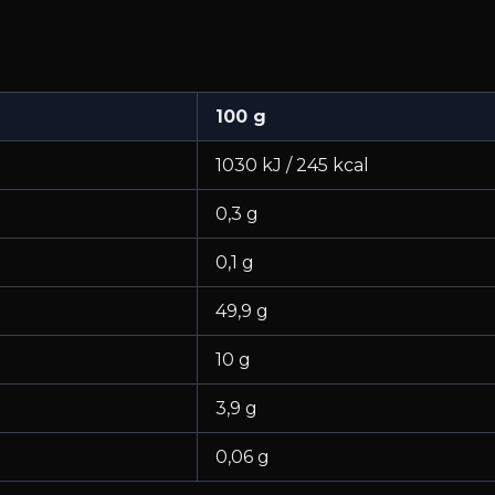
100 g
1030 kJ / 245 kcal
0,3 g
0,1 g
49,9 g
10 g
3,9 g
0,06 g