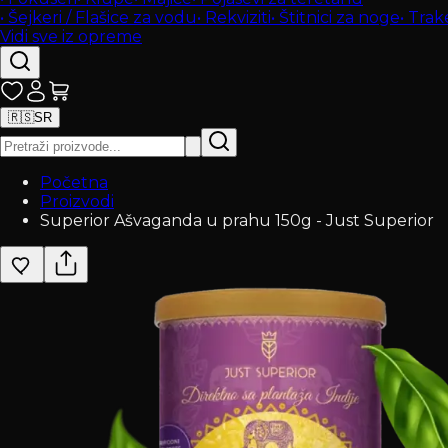
•
Šejkeri / Flašice za vodu
•
Rekviziti
•
Štitnici za noge
•
Trak
Vidi sve iz opreme
🇷🇸
SR
Početna
Proizvodi
Superior Ašvaganda u prahu 150g - Just Superior