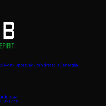
ljivost
•
Oporavak / rehidratacija / energija
arderoba
s rukavice