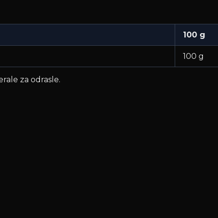
100 g
100 g
rale za odrasle.