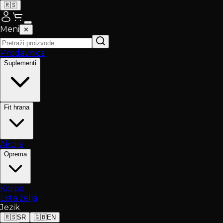
🇷🇸
Meni
✕
Prodavnica
Suplementi
Fit hrana
Akcija
Oprema
Korpa
Lista želja
Jezik
🇷🇸
SR
🇬🇧
EN