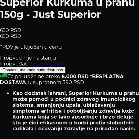
Superior Kurkuma u prahu
150g - Just Superior
650 RSD
650 RSD
*PDV je uključen u cenu
Proizvod nije na stanju
Proizvođač:
Just Superior
Obavesti me kada bude dostupno
Za porudžbine preko
6.000 RSD
*BESPLATNA
DOSTAVA
, u suprotnom 390 RSD
Kao dodatak ishrani, Superior Kurkuma u prahu
može pomoći u podršci zdravog imunološkog
sistema, smanjenju upala, ublažavanju
simptoma artritisa i poboljšanju zdravlja kože.
Kurkuma koja se lako apsorbuje i brzo deluje,
što je čini efikasnom u borbi protiv slobodnih
radikala i očuvanju zdravlje na prirodan način.