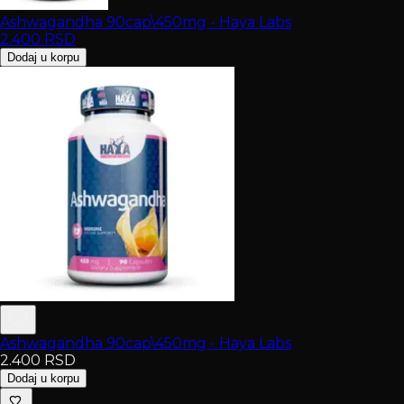
Ashwagandha 90cap\450mg - Haya Labs
2.400
RSD
Dodaj u korpu
Ashwagandha 90cap\450mg - Haya Labs
2.400
RSD
Dodaj u korpu