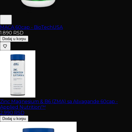
MACA 60cap - BioTechUSA
1.890
RSD
Dodaj u korpu
Zinc Magnesium & B6 (ZMA) sa Ašvagande 60cap -
Applied Nutrition™
2.990
RSD
Dodaj u korpu