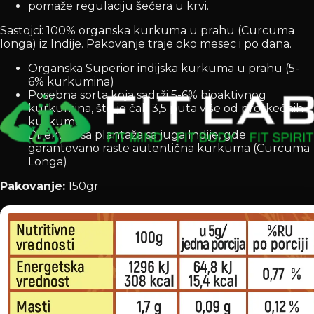
pomaže regulaciju šećera u krvi.
Sastojci: 100% organska kurkuma u prahu (Curcuma
longa) iz Indije. Pakovanje traje oko mesec i po dana.
Organska Superior indijska kurkuma u prahu (5-
6% kurkumina)
Posebna sorta koja sadrži 5-6% bioaktivnog
kurkumina, što je čak 3,5 puta više od proskečnih
kurkuma
Direktno sa plantaža sa juga Indije, gde
garantovano raste autentična kurkuma (Curcuma
Longa)
Pakovanje:
150gr