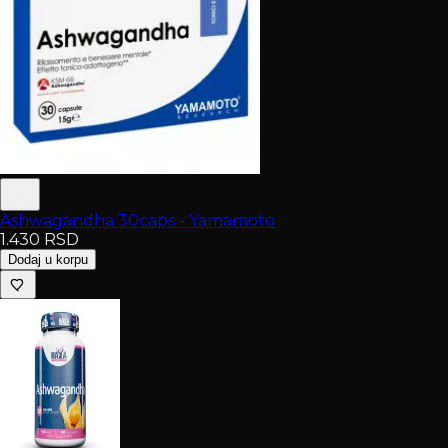
Ashwagandha 30caps - Yamamoto
1.430
RSD
Dodaj u korpu