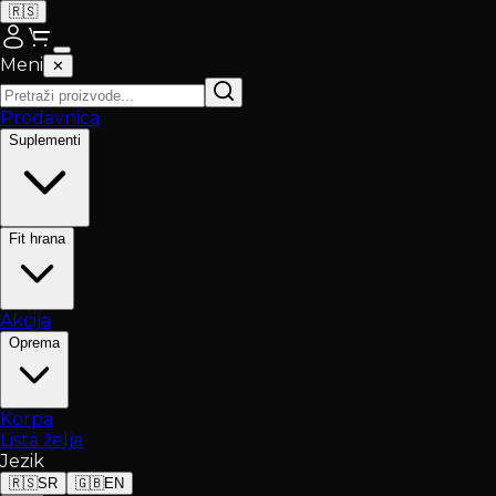
🇷🇸
Meni
✕
Prodavnica
Suplementi
Fit hrana
Akcija
Oprema
Korpa
Lista želja
Jezik
🇷🇸
SR
🇬🇧
EN