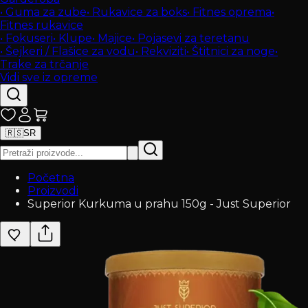
•
Guma za zube
•
Rukavice za boks
•
Fitnes oprema
•
Fitnes rukavice
•
Fokuseri
•
Klupe
•
Majice
•
Pojasevi za teretanu
•
Šejkeri / Flašice za vodu
•
Rekviziti
•
Štitnici za noge
•
Trake za trčanje
Vidi sve iz opreme
🇷🇸
SR
Početna
Proizvodi
Superior Kurkuma u prahu 150g - Just Superior