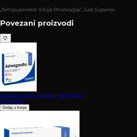
Zemlja porekla: Srbija
Proizvodjač: Just Superior
Povezani proizvodi
Ashwagandha 30caps - Yamamoto
1.430
RSD
Dodaj u korpu