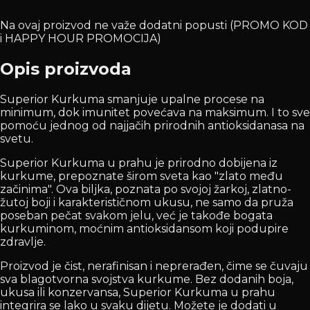
Na ovaj proizvod ne važe dodatni popusti (PROMO KOD
i HAPPY HOUR PROMOCIJA)
Opis proizvoda
Superior Kurkuma smanjuje upalne procese na
minimum, dok imunitet povećava na maksimum. I to sve
pomoću jednog od najjačih prirodnih antioksidanasa na
svetu.
Superior Kurkuma u prahu je prirodno dobijena iz
kurkume, prepoznate širom sveta kao "zlato među
začinima". Ova biljka, poznata po svojoj žarkoj, zlatno-
žutoj boji i karakterističnom ukusu, ne samo da pruža
poseban pečat svakom jelu, već je takođe bogata
kurkuminom, moćnim antioksidansom koji podupire
zdravlje.
Proizvod je čist, nerafinisan i neprerađen, čime se čuvaju
sva blagotvorna svojstva kurkume. Bez dodanih boja,
ukusa ili konzervansa, Superior Kurkuma u prahu
integrira se lako u svaku dijetu. Možete je dodati u