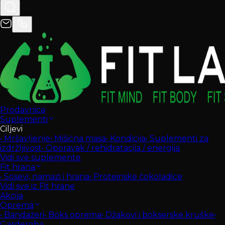
Prodavnica
Suplementi
Ciljevi
•
Mršavljenje
•
Mišićna masa
•
Kondicija
•
Suplementi za
izdržljivost
•
Oporavak / rehidratacija / energija
Vidi sve suplemente
Fit hrana
•
Sosevi, namazi i hrana
•
Proteinske čokoladice
Vidi sve iz Fit hrane
Akcija
Oprema
•
Bandažeri
•
Boks oprema
•
Džakovi i bokserske kruške
•
Garderoba