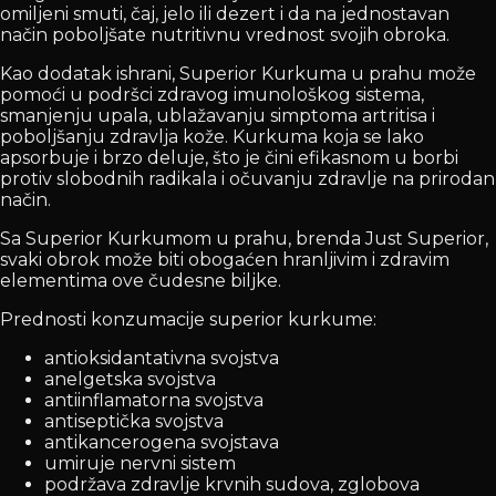
omiljeni smuti, čaj, jelo ili dezert i da na jednostavan
način poboljšate nutritivnu vrednost svojih obroka.
Kao dodatak ishrani, Superior Kurkuma u prahu može
pomoći u podršci zdravog imunološkog sistema,
smanjenju upala, ublažavanju simptoma artritisa i
poboljšanju zdravlja kože. Kurkuma koja se lako
apsorbuje i brzo deluje, što je čini efikasnom u borbi
protiv slobodnih radikala i očuvanju zdravlje na prirodan
način.
Sa Superior Kurkumom u prahu, brenda Just Superior,
svaki obrok može biti obogaćen hranljivim i zdravim
elementima ove čudesne biljke.
Prednosti konzumacije superior kurkume:
antioksidantativna svojstva
anelgetska svojstva
antiinflamatorna svojstva
antiseptička svojstva
antikancerogena svojstava
umiruje nervni sistem
podržava zdravlje krvnih sudova, zglobova