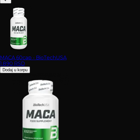
MACA 60cap - BioTechUSA
1.890
RSD
Dodaj u korpu