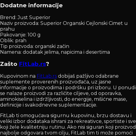
Dodatne informacije
Brend: Just Superior
Naziv proizvoda: Superior Organski Cejlonski Cimet u
prahu
Pakovanje: 100 g
Oblik: prah
Tip proizvoda: organski začin
Namena: dodatak jelima, napicima i desertima
Zašto
FitLab.rs
?
Kupovinom na
FitLab.rs
dobijaš pažljivo odabrane
suplemente proverenih proizvođača, uz jasne
informacije o proizvodima i podršku pri izboru. U ponudi
se nalaze proizvodi za različite ciljeve, od oporavka,
aminokiselina i izdržljivosti, do energije, mišićne mase,
definicije i svakodnevne suplementacije.
FitLab ti omogućava sigurnu kupovinu, brzu dostavu i
veliki izbor dodataka ishrani za rekreativce, sportiste i sve
koji žele kvalitetniju rutinu. Ako nisi siguran koji proizvod
najbolje odgovara tvom cilju, FitLab tim ti može pomoći