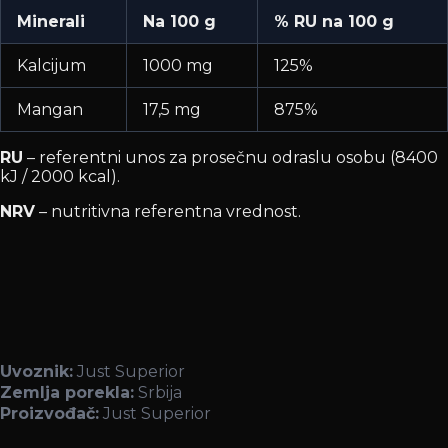
Minerali
Na 100 g
% RU na 100 g
Kalcijum
1000 mg
125%
Mangan
17,5 mg
875%
RU
– referentni unos za prosečnu odraslu osobu (8400
kJ / 2000 kcal).
NRV
– nutritivna referentna vrednost.
Uvoznik:
Just Superior
Zemlja porekla:
Srbija
Proizvođač:
Just Superior