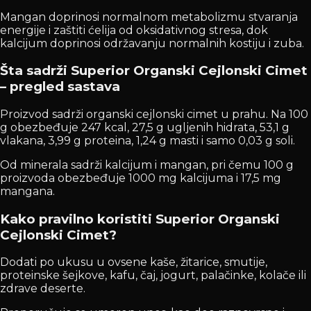
Mangan doprinosi normalnom metabolizmu stvaranja
energije i zaštiti ćelija od oksidativnog stresa, dok
kalcijum doprinosi održavanju normalnih kostiju i zuba.
Šta sadrži Superior Organski Cejlonski Cimet
– pregled sastava
Proizvod sadrži organski cejlonski cimet u prahu. Na 100
g obezbeđuje 247 kcal, 27,5 g ugljenih hidrata, 53,1 g
vlakana, 3,99 g proteina, 1,24 g masti i samo 0,03 g soli.
Od minerala sadrži kalcijum i mangan, pri čemu 100 g
proizvoda obezbeđuje 1000 mg kalcijuma i 17,5 mg
mangana.
Kako pravilno koristiti Superior Organski
Cejlonski Cimet?
Dodati po ukusu u ovsene kaše, žitarice, smutije,
proteinske šejkove, kafu, čaj, jogurt, palačinke, kolače ili
zdrave deserte.