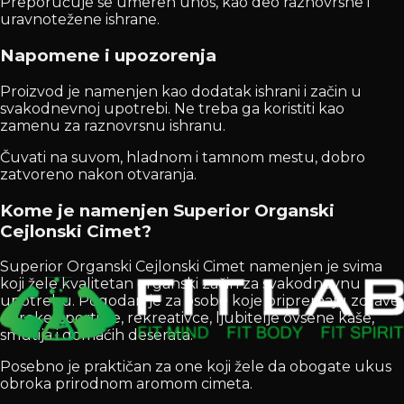
Preporučuje se umeren unos, kao deo raznovrsne i
uravnotežene ishrane.
Napomene i upozorenja
Proizvod je namenjen kao dodatak ishrani i začin u
svakodnevnoj upotrebi. Ne treba ga koristiti kao
zamenu za raznovrsnu ishranu.
Čuvati na suvom, hladnom i tamnom mestu, dobro
zatvoreno nakon otvaranja.
Kome je namenjen Superior Organski
Cejlonski Cimet?
Superior Organski Cejlonski Cimet namenjen je svima
koji žele kvalitetan organski začin za svakodnevnu
upotrebu. Pogodan je za osobe koje pripremaju zdrave
obroke, sportiste, rekreativce, ljubitelje ovsene kaše,
smutija i domaćih deserata.
Posebno je praktičan za one koji žele da obogatе ukus
obroka prirodnom aromom cimeta.