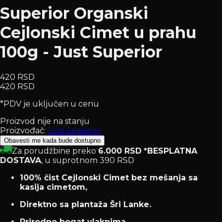
Superior Organski
Cejlonski Cimet u prahu
100g - Just Superior
420 RSD
420 RSD
*PDV je uključen u cenu
Proizvod nije na stanju
Proizvođač:
Just Superior
Obavesti me kada bude dostupno
Za porudžbine preko
6.000 RSD
*BESPLATNA
DOSTAVA
, u suprotnom 390 RSD
100% čist Cejlonski Cimet bez mešanja sa
kasija cimetom,
Direktno sa plantaža Šri Lanke.
Prirodno bogat vlaknima