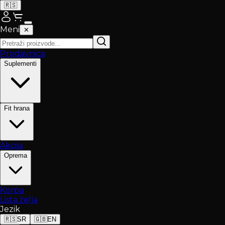
🇷🇸
Meni
✕
Prodavnica
Suplementi
Fit hrana
Akcija
Oprema
Korpa
Lista želja
Jezik
🇷🇸
SR
🇬🇧
EN