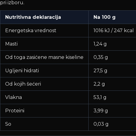
pri izboru.
Nutritivna deklaracija
Na 100 g
Energetska vrednost
1016 kJ / 247 kcal
Masti
1,24 g
Od toga zasićene masne kiseline
0,35 g
Ugljeni hidrati
27,5 g
Od kojih šećeri
2,2 g
Vlakna
53,1 g
Proteini
3,99 g
So
0,03 g