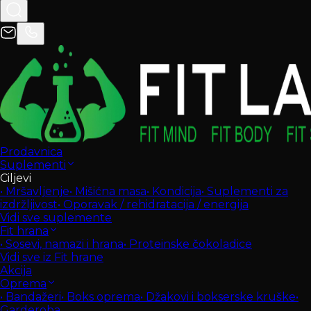
Prodavnica
Suplementi
Ciljevi
•
Mršavljenje
•
Mišićna masa
•
Kondicija
•
Suplementi za
izdržljivost
•
Oporavak / rehidratacija / energija
Vidi sve suplemente
Fit hrana
•
Sosevi, namazi i hrana
•
Proteinske čokoladice
Vidi sve iz Fit hrane
Akcija
Oprema
•
Bandažeri
•
Boks oprema
•
Džakovi i bokserske kruške
•
Garderoba