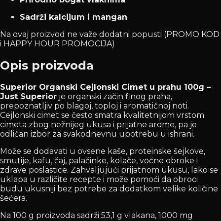
Sadrži kalcijum i mangan
Na ovaj proizvod ne važe dodatni popusti (PROMO KOD
i HAPPY HOUR PROMOCIJA)
Opis proizvoda
Superior Organski Cejlonski Cimet u prahu 100g –
Just Superior
je organski začin finog praha,
prepoznatljiv po blagoj, toploj i aromatičnoj noti.
Cejlonski cimet se često smatra kvalitetnijom vrstom
cimeta zbog nežnijeg ukusa i prijatne arome, pa je
odličan izbor za svakodnevnu upotrebu u ishrani.
Može se dodavati u ovsene kaše, proteinske šejkove,
smutije, kafu, čaj, palačinke, kolače, voćne obroke i
zdrave poslastice. Zahvaljujući prijatnom ukusu, lako se
uklapa u različite recepte i može pomoći da obroci
budu ukusniji bez potrebe za dodatkom velike količine
šećera.
Na 100 g proizvoda sadrži 53,1 g vlakana, 1000 mg