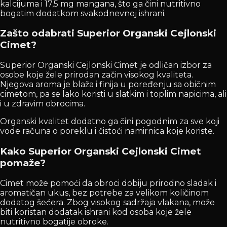
kalcijuma i 17,5 mg mangana, što ga čini nutritivno
bogatim dodatkom svakodnevnoj ishrani.
Zašto odabrati Superior Organski Cejlonski
Cimet?
Superior Organski Cejlonski Cimet je odličan izbor za
osobe koje žele prirodan začin visokog kvaliteta.
Njegova aroma je blaža i finija u poređenju sa običnim
cimetom, pa se lako koristi u slatkim i toplim napicima, ali
i u zdravim obrocima.
Organski kvalitet dodatno ga čini pogodnim za sve koji
vode računa o poreklu i čistoći namirnica koje koriste.
Kako Superior Organski Cejlonski Cimet
pomaže?
Cimet može pomoći da obroci dobiju prirodno sladak i
aromatičan ukus, bez potrebe za velikom količinom
dodatog šećera. Zbog visokog sadržaja vlakana, može
biti koristan dodatak ishrani kod osoba koje žele
nutritivno bogatije obroke.