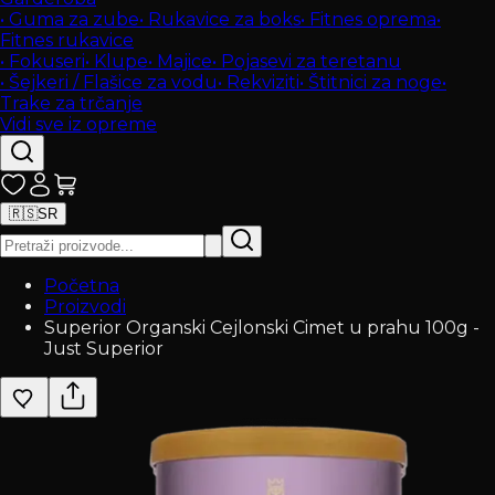
•
Guma za zube
•
Rukavice za boks
•
Fitnes oprema
•
Fitnes rukavice
•
Fokuseri
•
Klupe
•
Majice
•
Pojasevi za teretanu
•
Šejkeri / Flašice za vodu
•
Rekviziti
•
Štitnici za noge
•
Trake za trčanje
Vidi sve iz opreme
🇷🇸
SR
Početna
Proizvodi
Superior Organski Cejlonski Cimet u prahu 100g -
Just Superior