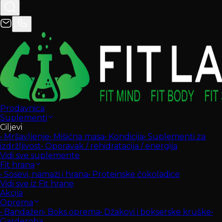
Prodavnica
Suplementi
Ciljevi
•
Mršavljenje
•
Mišićna masa
•
Kondicija
•
Suplementi za
izdržljivost
•
Oporavak / rehidratacija / energija
Vidi sve suplemente
Fit hrana
•
Sosevi, namazi i hrana
•
Proteinske čokoladice
Vidi sve iz Fit hrane
Akcija
Oprema
•
Bandažeri
•
Boks oprema
•
Džakovi i bokserske kruške
•
Garderoba