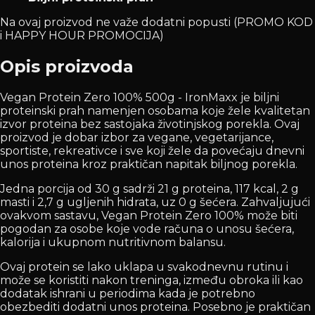
Na ovaj proizvod ne važe dodatni popusti (PROMO KOD
i HAPPY HOUR PROMOCIJA)
Opis proizvoda
Vegan Protein Zero 100% 500g - IronMaxx je biljni
proteinski prah namenjen osobama koje žele kvalitetan
izvor proteina bez sastojaka životinjskog porekla. Ovaj
proizvod je dobar izbor za vegane, vegetarijance,
sportiste, rekreativce i sve koji žele da povećaju dnevni
unos proteina kroz praktičan napitak biljnog porekla.
Jedna porcija od 30 g sadrži 21 g proteina, 117 kcal, 2 g
masti i 2,7 g ugljenih hidrata, uz 0 g šećera. Zahvaljujući
ovakvom sastavu, Vegan Protein Zero 100% može biti
pogodan za osobe koje vode računa o unosu šećera,
kalorija i ukupnom nutritivnom balansu.
Ovaj protein se lako uklapa u svakodnevnu rutinu i
može se koristiti nakon treninga, između obroka ili kao
dodatak ishrani u periodima kada je potrebno
obezbediti dodatni unos proteina. Posebno je praktičan