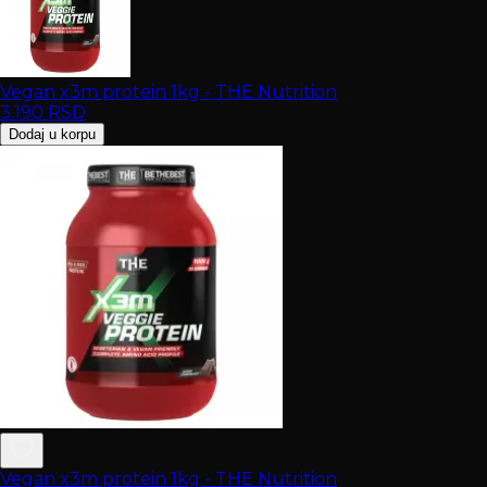
Vegan x3m protein 1kg - THE Nutrition
3.190
RSD
Dodaj u korpu
Vegan x3m protein 1kg - THE Nutrition