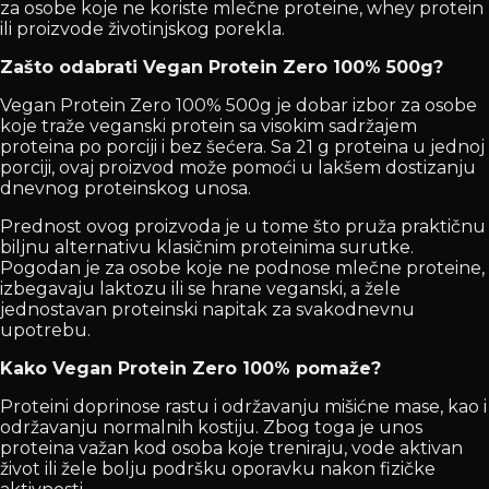
za osobe koje ne koriste mlečne proteine, whey protein
ili proizvode životinjskog porekla.
Zašto odabrati Vegan Protein Zero 100% 500g?
Vegan Protein Zero 100% 500g je dobar izbor za osobe
koje traže veganski protein sa visokim sadržajem
proteina po porciji i bez šećera. Sa 21 g proteina u jednoj
porciji, ovaj proizvod može pomoći u lakšem dostizanju
dnevnog proteinskog unosa.
Prednost ovog proizvoda je u tome što pruža praktičnu
biljnu alternativu klasičnim proteinima surutke.
Pogodan je za osobe koje ne podnose mlečne proteine,
izbegavaju laktozu ili se hrane veganski, a žele
jednostavan proteinski napitak za svakodnevnu
upotrebu.
Kako Vegan Protein Zero 100% pomaže?
Proteini doprinose rastu i održavanju mišićne mase, kao i
održavanju normalnih kostiju. Zbog toga je unos
proteina važan kod osoba koje treniraju, vode aktivan
život ili žele bolju podršku oporavku nakon fizičke