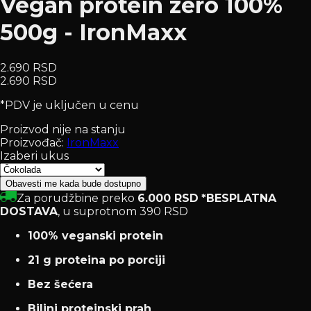
Vegan protein zero 100%
500g - IronMaxx
2.690 RSD
2.690 RSD
*PDV je uključen u cenu
Proizvod nije na stanju
Proizvođač:
IronMaxx
Izaberi ukus
Obavesti me kada bude dostupno
Za porudžbine preko
6.000 RSD
*BESPLATNA
DOSTAVA
, u suprotnom 390 RSD
100% veganski protein
21 g proteina po porciji
Bez šećera
Biljni proteinski prah