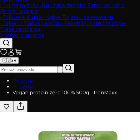
•
Guma za zube
•
Rukavice za boks
•
Fitnes oprema
•
Fitnes rukavice
•
Fokuseri
•
Klupe
•
Majice
•
Pojasevi za teretanu
•
Šejkeri / Flašice za vodu
•
Rekviziti
•
Štitnici za noge
•
Trake za trčanje
Vidi sve iz opreme
🇷🇸
SR
Početna
Proizvodi
Vegan protein zero 100% 500g - IronMaxx