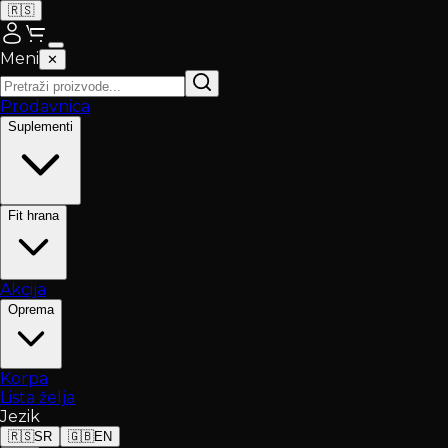
🇷🇸
Meni
✕
Prodavnica
Suplementi
Fit hrana
Akcija
Oprema
Korpa
Lista želja
Jezik
🇷🇸
SR
🇬🇧
EN