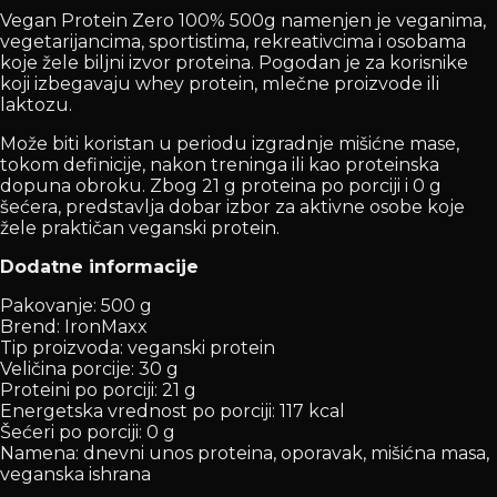
Vegan Protein Zero 100% 500g namenjen je veganima,
vegetarijancima, sportistima, rekreativcima i osobama
koje žele biljni izvor proteina. Pogodan je za korisnike
koji izbegavaju whey protein, mlečne proizvode ili
laktozu.
Može biti koristan u periodu izgradnje mišićne mase,
tokom definicije, nakon treninga ili kao proteinska
dopuna obroku. Zbog 21 g proteina po porciji i 0 g
šećera, predstavlja dobar izbor za aktivne osobe koje
žele praktičan veganski protein.
Dodatne informacije
Pakovanje: 500 g
Brend: IronMaxx
Tip proizvoda: veganski protein
Veličina porcije: 30 g
Proteini po porciji: 21 g
Energetska vrednost po porciji: 117 kcal
Šećeri po porciji: 0 g
Namena: dnevni unos proteina, oporavak, mišićna masa,
veganska ishrana