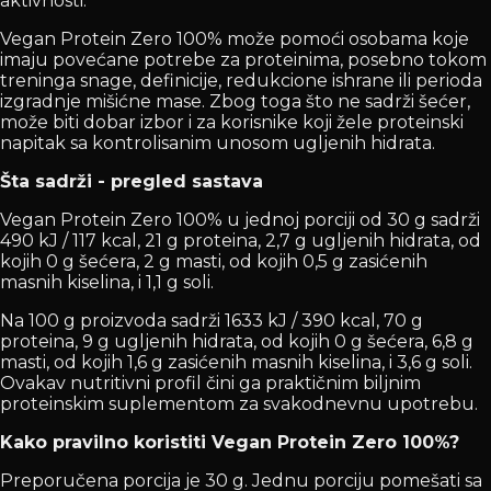
aktivnosti.
Vegan Protein Zero 100% može pomoći osobama koje
imaju povećane potrebe za proteinima, posebno tokom
treninga snage, definicije, redukcione ishrane ili perioda
izgradnje mišićne mase. Zbog toga što ne sadrži šećer,
može biti dobar izbor i za korisnike koji žele proteinski
napitak sa kontrolisanim unosom ugljenih hidrata.
Šta sadrži - pregled sastava
Vegan Protein Zero 100% u jednoj porciji od 30 g sadrži
490 kJ / 117 kcal, 21 g proteina, 2,7 g ugljenih hidrata, od
kojih 0 g šećera, 2 g masti, od kojih 0,5 g zasićenih
masnih kiselina, i 1,1 g soli.
Na 100 g proizvoda sadrži 1633 kJ / 390 kcal, 70 g
proteina, 9 g ugljenih hidrata, od kojih 0 g šećera, 6,8 g
masti, od kojih 1,6 g zasićenih masnih kiselina, i 3,6 g soli.
Ovakav nutritivni profil čini ga praktičnim biljnim
proteinskim suplementom za svakodnevnu upotrebu.
Kako pravilno koristiti Vegan Protein Zero 100%?
Preporučena porcija je 30 g. Jednu porciju pomešati sa