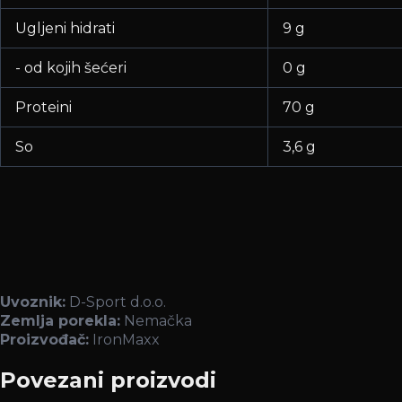
Ugljeni hidrati
9 g
- od kojih šećeri
0 g
Proteini
70 g
So
3,6 g
Uvoznik:
D-Sport d.o.o.
Zemlja porekla:
Nemačka
Proizvođač:
IronMaxx
Povezani proizvodi