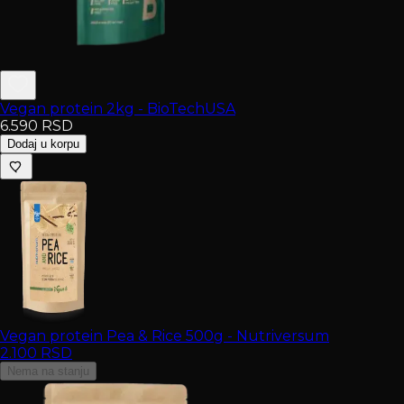
Vegan protein 2kg - BioTechUSA
6.590
RSD
Dodaj u korpu
Vegan protein Pea & Rice 500g - Nutriversum
2.100
RSD
Nema na stanju