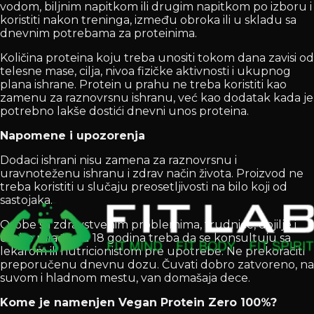
vodom, biljnim napitkom ili drugim napitkom po izboru i
koristiti nakon treninga, između obroka ili u skladu sa
dnevnim potrebama za proteinima.
Količina proteina koju treba unositi tokom dana zavisi od
telesne mase, cilja, nivoa fizičke aktivnosti i ukupnog
plana ishrane. Protein u prahu ne treba koristiti kao
zamenu za raznovrsnu ishranu, već kao dodatak kada je
potrebno lakše dostići dnevni unos proteina.
Napomene i upozorenja
Dodaci ishrani nisu zamena za raznovrsnu i
uravnoteženu ishranu i zdrav način života. Proizvod ne
treba koristiti u slučaju preosetljivosti na bilo koji od
sastojaka.
Osobe sa zdravstvenim problemima, trudnice, dojilje i
osobe mlađe od 18 godina treba da se konsultuju sa
lekarom ili nutricionistom pre upotrebe. Ne prekoračiti
preporučenu dnevnu dozu. Čuvati dobro zatvoreno, na
suvom i hladnom mestu, van domašaja dece.
Kome je namenjen Vegan Protein Zero 100%?