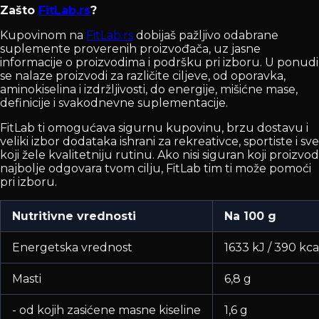
Zašto
FitLab.rs
?
Kupovinom na
FitLab.rs
dobijaš pažljivo odabrane
suplemente proverenih proizvođača, uz jasne
informacije o proizvodima i podršku pri izboru. U ponudi
se nalaze proizvodi za različite ciljeve, od oporavka,
aminokiselina i izdržljivosti, do energije, mišićne mase,
definicije i svakodnevne suplementacije.
FitLab ti omogućava sigurnu kupovinu, brzu dostavu i
veliki izbor dodataka ishrani za rekreativce, sportiste i sve
koji žele kvalitetniju rutinu. Ako nisi siguran koji proizvod
najbolje odgovara tvom cilju, FitLab tim ti može pomoći
pri izboru.
Nutritivne vrednosti
Na 100 g
Energetska vrednost
1633 kJ / 390 kca
Masti
6,8 g
- od kojih zasićene masne kiseline
1,6 g