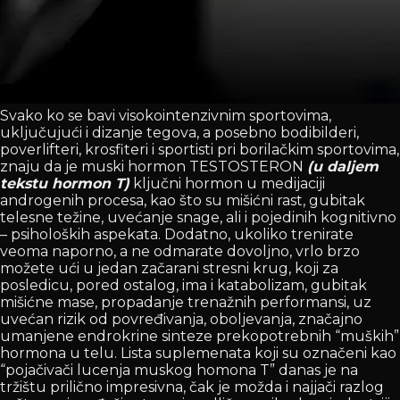
Svako ko se bavi visokointenzivnim sportovima,
uključujući i dizanje tegova, a posebno bodibilderi,
poverlifteri, krosfiteri i sportisti pri borilačkim sportovima,
znaju da je muski hormon TESTOSTERON
(u daljem
tekstu hormon T)
ključni hormon u medijaciji
androgenih procesa, kao što su mišićni rast, gubitak
telesne težine, uvećanje snage, ali i pojedinih kognitivno
– psiholoških aspekata. Dodatno, ukoliko trenirate
veoma naporno, a ne odmarate dovoljno, vrlo brzo
možete ući u jedan začarani stresni krug, koji za
posledicu, pored ostalog, ima i katabolizam, gubitak
mišićne mase, propadanje trenažnih performansi, uz
uvećan rizik od povređivanja, oboljevanja, značajno
umanjene endrokrine sinteze prekopotrebnih “muških”
hormona u telu. Lista suplemenata koji su označeni kao
“pojačivači lucenja muskog homona T” danas je na
tržištu prilično impresivna, čak je možda i najjači razlog