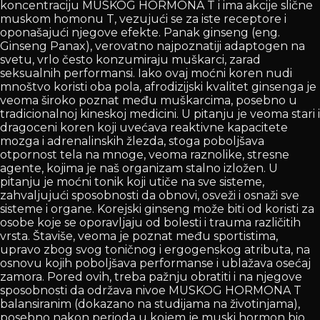
koncentraciju MUSKOG HORMONA T i ima akcije slične
muskom homonu T, vezujući se za iste receptore i
oponašajući njegove efekte. Panak ginseng (eng.
Ginseng Panax), verovatno najpoznatiji adaptogen na
svetu, vrlo često konzumiraju muškarci, zarad
seksualnih performansi. Iako ovaj moćni koren nudi
mnoštvo koristi oba pola, afrodizijski kvalitet ginsenga je
veoma široko poznat među muškarcima, posebno u
tradicionalnoj kineskoj medicini. U pitanju je veoma stari i
dragoceni koren koji uvećava reaktivne kapacitete
mozga i adrenalinskih žlezda, stoga poboljšava
otpornost tela na mnoge, veoma raznolike, stresne
agente, kojima je naš organizam stalno izložen. U
pitanju je moćni tonik koji utiče na sve sisteme,
zahvaljujući sposobnosti da obnovi, osveži i osnaži sve
sisteme i organe. Korejski ginseng može biti od koristi za
osobe koje se oporavljaju od bolesti i trauma različitih
vrsta. Štaviše, veoma je poznat među sportistima,
upravo zbog svog toničnog i ergogenskog atributa, na
osnovu kojih poboljšava performanse i ublažava osećaj
zamora. Pored ovih, treba pažnju obratiti i na njegove
sposobnosti da održava nivoe MUSKOG HORMONA T
balansiranim (dokazano na studijama na životinjama),
posebno nakon perioda u kojem je muski hormon bio