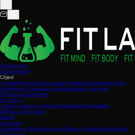
Prodavnica
Suplementi
Ciljevi
•
Mršavljenje
•
Mišićna masa
•
Kondicija
•
Suplementi za
izdržljivost
•
Oporavak / rehidratacija / energija
Vidi sve suplemente
Fit hrana
•
Sosevi, namazi i hrana
•
Proteinske čokoladice
Vidi sve iz Fit hrane
Akcija
Oprema
•
Bandažeri
•
Boks oprema
•
Džakovi i bokserske kruške
•
Garderoba