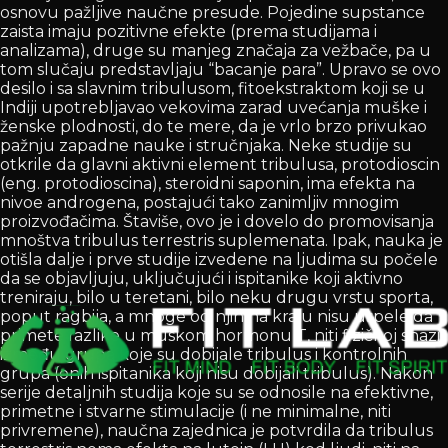
osnovu pažljive naučne presude. Pojedine supstance
zaista imaju pozitivne efekte (prema studijama i
analizama), druge su manjeg značaja za vežbače, pa u
tom slučaju predstavljaju “bacanje para”. Upravo se ovo
desilo i sa slavnim tribulusom, fitoekstraktom koji se u
Indiji upotrebljavao vekovima zarad uvećanja muške i
ženske plodnosti, do te mere, da je vrlo brzo privukao
pažnju zapadne nauke i stručnjaka. Neke studije su
otkrile da glavni aktivni element tribulusa, protodioscin
(eng. protodioscina), steroidni saponin, ima efekta na
nivoe androgena, postajući tako zanimljiv mnogim
proizvođačima. Štaviše, ovo je i dovelo do promovisanja
mnoštva tribulus terrestris suplemenata. Ipak, nauka je
otišla dalje i prve studije izvedene na ljudima su počele
da se objavljuju, uključujući i ispitanike koji aktivno
treniraju, bilo u teretani, bilo neku drugu vrstu sporta,
poput ragbija, a mnoge od njih na kraju nisu uspele da
primete razlike u muskom hormonu T, niti fizičkoj snazi
između grupa koje su dobijale tribulus i kontrolnih
grupa (onih ispitanika koji nisu dobijali tribulus). Nakon
serije detaljnih studija koje su se odnosile na efektivne,
primetne i stvarne stimulacije (i ne minimalne, niti
privremene), naučna zajednica je potvrdila da tribulus