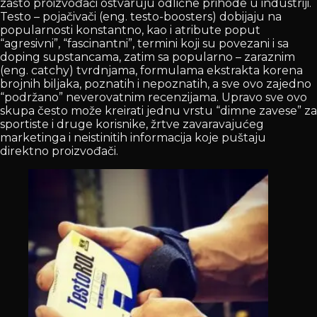
zašto proizvođači ostvaruju odlične prihode u industriji.
Testo – pojačivači (eng. testo-boosters) dobijaju na
popularnosti konstantno, kao i atribute poput
“agresivni”, “fascinantni”, termini koji su povezani i sa
doping supstancama, zatim sa popularno – zaraznim
(eng. catchy) tvrdnjama, formulama ekstrakta korena
brojnih biljaka, poznatih i nepoznatih, a sve ovo zajedno
“podržano” neverovatnim recenzijama. Upravo sve ovo
skupa često može kreirati jednu vrstu “dimne zavese” za
sportiste i druge korisnike, žrtve zavaravajućeg
marketinga i neistinitih informacija koje puštaju
direktno proizvođači.