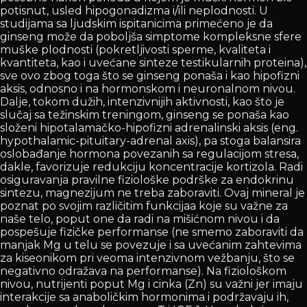
potisnut, usled hipogonadizma i/ili neplodnosti. U
studijama sa ljudskim ispitanicima primećeno je da
ginseng može da poboljša simptome kompleksne sfere
muške plodnosti (pokretljivosti sperme, kvaliteta i
kvantiteta, kao i uvećane sinteze testikularnih proteina),
sve ovo zbog toga što se ginseng ponaša i kao hipofizni
aksis, odnosno i na hormonskom i neuronalnom nivou.
Dalje, tokom dužih, intenzivnijih aktivnosti, kao što je
slučaj sa težinskim treningom, ginseng se ponaša kao
složeni hipotalamačko-hipofizni adrenalinski aksis (eng.
hypothalamic-pituitary-adrenal axis), pa stoga balansira
oslobađanje hormona povezanih sa regulacijom stresa,
dakle, favorizuje redukciju koncentracije kortizola. Radi
osiguravanja pravilne fiziološke podrške za endokrinu
sintezu, magnezijum ne treba zaboraviti. Ovaj mineral je
poznat po svojim različitim funkcijaa koje su važne za
naše telo, poput one da radi na mišićnom nivou i da
pospešuje fizičke performanse (ne smemo zaboraviti da
manjak Mg u telu se povezuje i sa uvećanim zahtevima
za kiseonikom pri veoma intenzivnom vežbanju, što se
negativno odražava na performanse). Na fiziološkom
nivou, nutrijenti poput Mg i cinka (Zn) su važni jer imaju
interakcije sa anaboličkim hormonima i podržavaju ih,