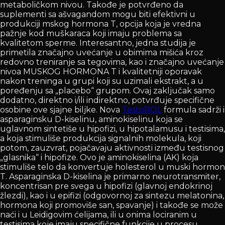
metaboličkom nivou. Takođe je potvrđeno da
suplementi sa ašvagandom mogu biti efektivni u
produkciji mskog hormona T, opcija koja je vredna
pažnje kod muškaraca koji imaju problema sa
kvalitetom sperme. Interesantno, jedna studija je
primetila značajno uvećanje u obimima mišića kroz
redovno treniranje sa tegovima, kao i značajno uvećanje
nivoa MUSKOG HORMONA T i kvalitetniji oporavak
nakon treninga u grupi koji su uzimali ekstrakt, a u
poređenju sa „placebo“ grupom. Ovaj zaključak samo
dodatno, direktno i/ili indirektno, potvrđuje specifične
osobine ove sjajne biljke. Nova
TestoROL
formula sadrži i
asparaginsku D-kiselinu, aminokiselinu koja se
uglavnom sintetiše u hipofizi, u hipotalamusu i testisima,
a koja stimuliše produkcija signalnih molekula, koji
potom, zauzvrat, pojačavaju aktivnosti između testisnog
„glasnika“ i hipofize. Ovo je aminokiselina (AK) koja
stimuliše telo da konvertuje holesterol u muski hormon
T. Asparaginska D-kiselina je primarno neurotransmiter,
koncentrisan pre svega u hipofizi (glavnoj endokrinoj
žlezdi), kao i u epifizi (odgovornoj za sintezu melatonina,
hormona koji promoviše san, spavanje) i takođe se može
naći i u Leidigovim ćelijama, ili u onima lociranim u
testisima koje imaju specifične funkcije u procesu