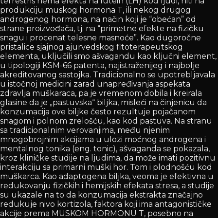
terrestris nema efekta na lutein (LH) kod ljudi, niti na
produkciju muskog hormona T, ili nekog drugog
androgenog hormona, na način koji je “obećan” od
strane proizvođača, tj. na “primetne efekte na fizičku
snagu i procenat telesne masnoće”. Kao dugoročne
pristalice sjajnog ajurvedskog fitoterapeutskog
elementa, uključili smo ašvagandu kao ključni element,
u tipologiji KSM-66 patenta, najistraženijeg i najbolje
akreditovanog sastojka. Tradicionalno se upotrebljavala
u istočnoj medicini zarad unapređivanja aspekata
zdravlja muškaraca, pa je vremenom dobila i kreirala
glasine da je „pastuvska“ biljka, misleći na činjenicu da
konzumacija ove biljke često rezultuje pojačanom
snagom i polnom zrelošću, kao kod pastuva. Na stranu
sa tradicionalnim verovanjima, među njenim
mnogobrojnim akcijama u ulozi moćnog androgena i
mentalnog tonika (eng. tonic), ašvaganda se pokazala,
kroz kliničke studije na ljudima, da može imati pozitivnu
interakciju sa primarni muški hor. Tom i plodnošću kod
muškarca. Kao adaptogena biljka, veoma je efektivna u
redukovanju fizičkih i hemijskih efekata stresa, a studije
su ukazale na to da konzumacija ekstrakta značajno
redukuje nivo kortizola, faktora koji ima antagonističke
akcije prema MUSKOM HORMONU T, posebno na