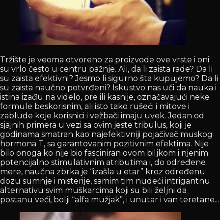
Tržište je veoma otvoreno za proizvode ove vrste i oni
su vrlo često u centru pažnje. Ali, da li zaista rade? Da li
su zaista efektivni? Jesmo li sigurno šta kupujemo? Da li
su zaista naučno potvrđeni? Iskustvo nas uči da nauka i
istina izađu na videlo, pre ili kasnije, označavajući neke
formule beskorisnim, ali isto tako rušeći i mitove i
zablude koje korisnici i vežbači imaju uvek. Jedan od
sjajnih primera u vezi sa ovim jeste tribulus, koji je
godinama smatran kao najefektivniji pojačivač muskog
hormona T, sa garantovanim pozitivnim efektima. Nije
bilo onoga ko nije bio fasciniran ovom biljkom i njenim
potencijalno stimulativnim atributima i, do određene
mere, naučna zbrka je “izašla u etar” kroz određenu
dozu sumnje i misterije, samim tim nudeći intrigantnu
alternativu svim muškarcima koji su bili željni da
postanu veći, bolji “alfa mužjak”, i unutar i van teretane...