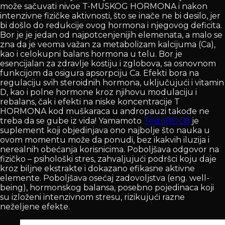
može sačuvati nivoe T-MUSKOG HORMONA i nakon
intenzivne fizičke aktivnosti, što se inače ne bi desilo, jer
bi došlo do redukcije ovog hormona i njegovog deficita.
Bor je je jedan od najpotcenjenijih elemenata, a malo se
zna da je veoma važan za metabolizam kalcijuma (Ca),
kao i celokupni balans hormona u telu. Bor je
esencijalan za zdravlje kostiju i zglobova, sa osnovnom
funkcijom da osigura apsorpciju Ca. Efekti bora na
regulaciju svih steroidnih hormona, uključujući i vitamin
D, kao i polne hormone kroz njihovu modulaciju i
rebalans, čak i efekti na niske koncentracije T
HORMONA kod muškaraca u andropauzi takođe ne
treba da se gube iz vida! Yamamoto
TestoROL®
je
suplement koji objedinjava ono najbolje što nauka u
ovom momentu može da ponudi, bez ikakvih iluzija i
nerealnih obećanja korisnicima. Poboljšava odgovor na
fizičko – psihološki stres, zahvaljujući podršci koju daje
kroz biljne ekstrakte i dokazano efikasne aktivne
elemente. Poboljšava osećaj zadovoljstva (eng. well-
being), hormonskog balansa, posebno pojedinaca koji
su izloženi intenzivnom stresu, rizikujući razne
neželjene efekte.