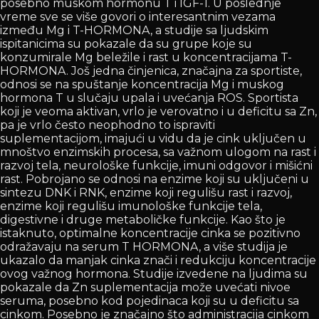
posebno muskom hormonu T i IGF-1. U poslednje
vreme sve se više govori o interesantnim vezama
između Mg i T-HORMONA, a studije sa ljudskim
ispitanicima su pokazale da su grupe koje su
konzumirale Mg beležile i rast u koncentracijama T-
HORMONA. Još jedna činjenica, značajna za sportiste,
odnosi se na spuštanje koncentracija Mg i muskog
hormona T u slučaju upala i uvećanja ROS. Sportista
koji je veoma aktivan, vrlo je verovatno i u deficitu sa Zn,
pa je vrlo često neophodno to ispraviti
suplementacijom, imajući u vidu da je cink uključen u
mnoštvo enzimskih procesa, sa važnom ulogom na rast i
razvoj tela, neurološke funkcije, imuni odgovor i mišićni
rast. Pobrojano se odnosi na enzime koji su uključeni u
sintezu DNK i RNK, enzime koji regulišu rast i razvoj,
enzime koji regulišu imunološke funkcije tela,
digestivne i druge metaboličke funkcije. Kao što je
istaknuto, optimalne koncentracije cinka se pozitivno
odražavaju na serum T HORMONA, a više studija je
ukazalo da manjak cinka znači i redukciju koncentracije
ovog važnog hormona. Studije izvedene na ljudima su
pokazale da Zn suplementacija može uvećati nivoe
seruma, posebno kod pojedinaca koji su u deficitu sa
cinkom. Posebno je značajno što administracija cinkom