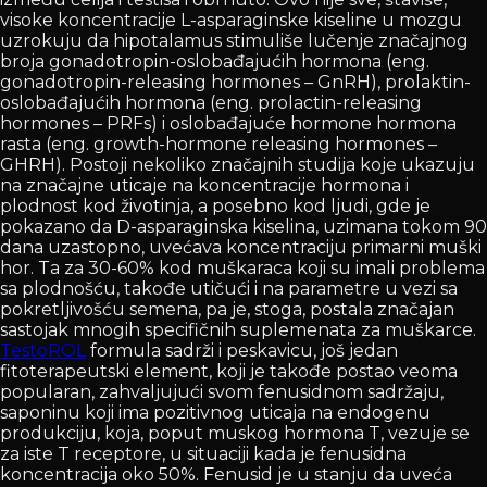
visoke koncentracije L-asparaginske kiseline u mozgu
uzrokuju da hipotalamus stimuliše lučenje značajnog
broja gonadotropin-oslobađajućih hormona (eng.
gonadotropin-releasing hormones – GnRH), prolaktin-
oslobađajućih hormona (eng. prolactin-releasing
hormones – PRFs) i oslobađajuće hormone hormona
rasta (eng. growth-hormone releasing hormones –
GHRH). Postoji nekoliko značajnih studija koje ukazuju
na značajne uticaje na koncentracije hormona i
plodnost kod životinja, a posebno kod ljudi, gde je
pokazano da D-asparaginska kiselina, uzimana tokom 90
dana uzastopno, uvećava koncentraciju primarni muški
hor. Ta za 30-60% kod muškaraca koji su imali problema
sa plodnošću, takođe utičući i na parametre u vezi sa
pokretljivošću semena, pa je, stoga, postala značajan
sastojak mnogih specifičnih suplemenata za muškarce.
TestoROL
formula sadrži i peskavicu, još jedan
fitoterapeutski element, koji je takođe postao veoma
popularan, zahvaljujući svom fenusidnom sadržaju,
saponinu koji ima pozitivnog uticaja na endogenu
produkciju, koja, poput muskog hormona T, vezuje se
za iste T receptore, u situaciji kada je fenusidna
koncentracija oko 50%. Fenusid je u stanju da uveća