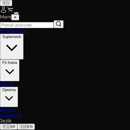
🇷🇸
Meni
✕
Prodavnica
Suplementi
Fit hrana
Akcija
Oprema
Korpa
Lista želja
Jezik
🇷🇸
SR
🇬🇧
EN