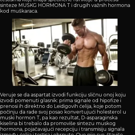
sinteze MUSKG HORMONA T i drugih važnih hormona
kod muškaraca.
Veruje se da aspartat izvodi funkciju sličnu onoj koju
izvodi pomenuti glasnik: prima signale od hipofize i
prenosi ih direktno do Leidigovih ćelija, koje potom
počinju da rade svoj posao konvertujući holesterol u
muski hormon T, pa kao rezultat, D-asparaginska
kiselina bi trebalo da promoviše sintezu muskog
hormona, pojačavajući recepciju i transmisiju signala
između ćelija i testisa i obrnuto. Ovo nije sve, štaviše,