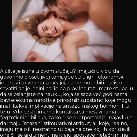
Ali, šta je istina u ovom slučaju? Imajući u vidu da
govorimo o osetljivoj temi, gde su u igri i ekonomski
interesi i to veoma značajni, pametno je biti načisto i
shvatiti da je jedini način da pravilno razumete situaciju –
da se oslanjate na nauku, koja se sada već godinama
bavi efektima mnoštva prirodnih supstanci koje mogu
imati kakve implikacije na sintezu mskog hormon T u
telu. Vrlo često imamo kontakta sa mešavinama
“egzotičnih” biljaka, za koje se pretpostavlja i najavljuje
da imaju “snažan” stimulativni atribut, ali koje, realno,
imaju malo ili neznatno uticaja na one koji ih koriste, ili
one čiji se argumenti na kraju ispostave netačnim, na