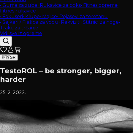
•
Guma za zube
•
Rukavice za boks
•
Fitnes oprema
•
Fitnes rukavice
•
Fokuseri
•
Klupe
•
Majice
•
Pojasevi za teretanu
•
Šejkeri / Flašice za vodu
•
Rekviziti
•
Štitnici za noge
•
Trake za trčanje
Vidi sve iz opreme
🇷🇸
SR
TestoROL – be stronger, bigger,
harder
25. 2. 2022.