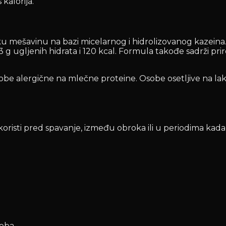
kalorija.
sku mešavinu na bazi micelarnog i hidrolizovanog kazein
3 g ugljenih hidrata i 120 kcal. Formula takođe sadrži pr
obe alergične na mlečne proteine. Osobe osetljive na lak
oristi pred spavanje, između obroka ili u periodima kada
reba