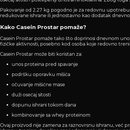
Pakovanje od 2.27 kg pogodno je za redovnu upotrebu i ko
redukovane ishrane ili jednostavno kao dodatak dnevn
Kako Casein Prostar pomaže?
Casein Prostar pomaže tako što doprinosi dnevnom unosu 
fizičke aktivnosti, posebno kod osoba koje redovno treni
Casein Prostar može biti koristan za:
unos proteina pred spavanje
podršku oporavku mišića
očuvanje mišićne mase
duži osećaj sitosti
dopunu ishrani tokom dana
kombinovanje sa whey proteinom
Ovaj proizvod nije zamena za raznovrsnu ishranu, već pr