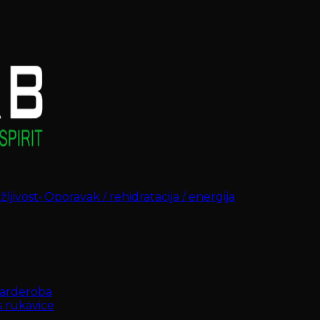
ljivost
•
Oporavak / rehidratacija / energija
arderoba
s rukavice