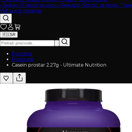
•
Šejkeri / Flašice za vodu
•
Rekviziti
•
Štitnici za noge
•
Trak
Vidi sve iz opreme
🇷🇸
SR
Početna
Proizvodi
Casein prostar 2.27g - Ultimate Nutrition