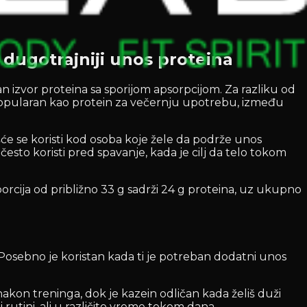
 dugotrajniji unos proteina
 izvor proteina sa sporijom apsorpcijom. Za razliku od
no popularan kao protein za večernju upotrebu, između
šće se koristi kod osoba koje žele da podrže unos
sto koristi pred spavanje, kada je cilj da telo tokom
orcija od približno 33 g sadrži 24 g proteina, uz ukupno
u. Posebno je koristan kada ti je potreban dodatni unos
kon treninga, dok je kazein odličan kada želiš duži
 rutini, ali u različito vreme tokom dana.