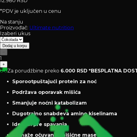
12.980 RSD
*PDV je uključen u cenu
Na stanju
Proizvođač:
Ultimate nutrition
Izaberi ukus
Dodaj u korpu
−
1
+
Za porudžbine preko
6.000 RSD
*BESPLATNA DOS
Sporootpuštajući protein za noć
Podržava oporavak mišića
Smanjuje noćni katabolizam
Dugotrajno snabdeva amino kiselinama
Idealan pre spavanja
Pomaže očuvanju mišićne mase