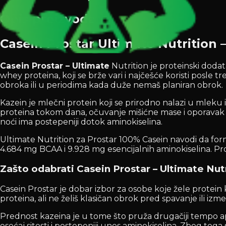
Opis proizvoda
Casein Prostar Ultimate Nutrition –
Casein Prostar – Ultimate
Nutrition je proteinski doda
whey proteina, koji se brže vari i najčešće koristi posle
obroka ili u periodima kada duže nemaš planiran obrok.
Kazein je mlečni protein koji se prirodno nalazi u mleku
proteina tokom dana, očuvanje mišićne mase i oporavak na
noći ima postepeniji dotok aminokiselina.
Ultimate Nutrition za Prostar 100% Casein navodi da form
4.684 mg BCAA i 9.928 mg esencijalnih aminokiselina. Pro
Zašto odabrati Casein Prostar – Ultimate Nut
Casein Prostar je dobar izbor za osobe koje žele protein k
proteina, ali ne želiš klasičan obrok pred spavanje ili iz
Prednost kazeina je u tome što pruža drugačiji tempo ap
osećaj sitosti i postepeniji unos aminokiselina. Zbog toga 