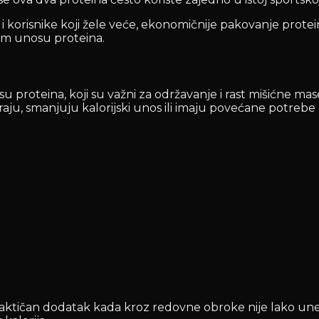
risnike koji žele veće, ekonomičnije pakovanje proteina. 
om unosu proteina.
proteina, koji su važni za održavanje i rast mišićne ma
raju, smanjuju kalorijski unos ili imaju povećane potrebe
aktičan dodatak kada kroz redovne obroke nije lako unet