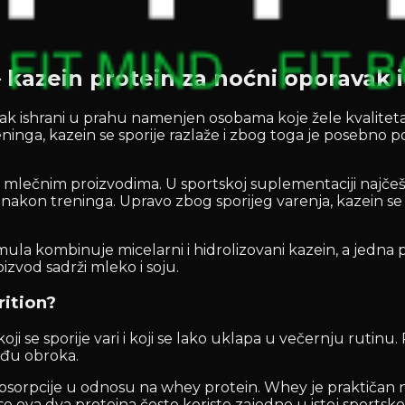
 kazein protein za noćni oporavak i
tak ishrani u prahu namenjen osobama koje žele kvalitetan
 treninga, kazein se sporije razlaže i zbog toga je poseb
 i mlečnim proizvodima. U sportskoj suplementaciji najče
kon treninga. Upravo zbog sporijeg varenja, kazein se če
ula kombinuje micelarni i hidrolizovani kazein, a jedna p
izvod sadrži mleko i soju.
rition?
oji se sporije vari i koji se lako uklapa u večernju rutin
među obroka.
sorpcije u odnosu na whey protein. Whey je praktičan na
se ova dva proteina često koriste zajedno u istoj sportskoj