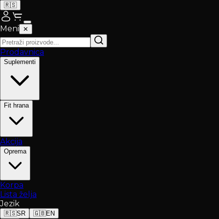
🇷🇸
Meni
✕
Prodavnica
Suplementi
Fit hrana
Akcija
Oprema
Korpa
Lista želja
Jezik
🇷🇸
SR
🇬🇧
EN