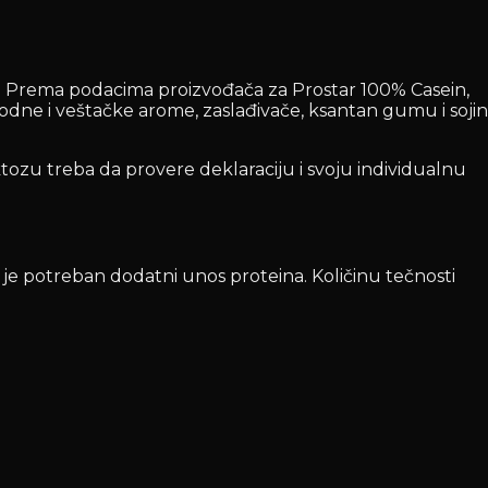
a. Prema podacima proizvođača za Prostar 100% Casein,
irodne i veštačke arome, zaslađivače, ksantan gumu i sojin
tozu treba da provere deklaraciju i svoju individualnu
 je potreban dodatni unos proteina. Količinu tečnosti