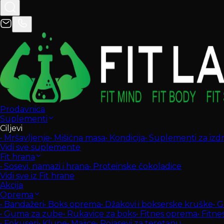
Prodavnica
Suplementi
Ciljevi
•
Mršavljenje
•
Mišićna masa
•
Kondicija
•
Suplementi za izdrž
Vidi sve suplemente
Fit hrana
•
Sosevi, namazi i hrana
•
Proteinske čokoladice
Vidi sve iz Fit hrane
Akcija
Oprema
•
Bandažeri
•
Boks oprema
•
Džakovi i bokserske kruške
•
G
•
Guma za zube
•
Rukavice za boks
•
Fitnes oprema
•
Fitne
•
Fokuseri
•
Klupe
•
Majice
•
Pojasevi za teretanu