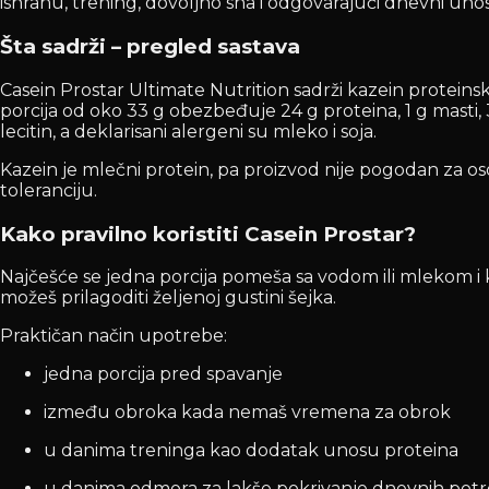
ishranu, trening, dovoljno sna i odgovarajući dnevni unos 
Šta sadrži – pregled sastava
Casein Prostar Ultimate Nutrition sadrži kazein protein
porcija od oko 33 g obezbeđuje 24 g proteina, 1 g masti, 
lecitin, a deklarisani alergeni su mleko i soja.
Kazein je mlečni protein, pa proizvod nije pogodan za os
toleranciju.
Kako pravilno koristiti Casein Prostar?
Najčešće se jedna porcija pomeša sa vodom ili mlekom i k
možeš prilagoditi željenoj gustini šejka.
Praktičan način upotrebe:
jedna porcija pred spavanje
između obroka kada nemaš vremena za obrok
u danima treninga kao dodatak unosu proteina
u danima odmora za lakše pokrivanje dnevnih pot