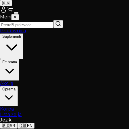
🇷🇸
Meni
✕
Prodavnica
Suplementi
Fit hrana
Akcija
Oprema
Korpa
Lista želja
Jezik
🇷🇸
SR
🇬🇧
EN