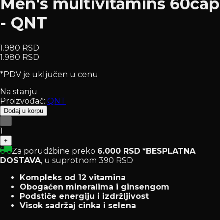
Men's multivitamins 60cap
- QNT
1.980 RSD
1.980 RSD
*PDV je uključen u cenu
Na stanju
Proizvođač:
QNT
Dodaj u korpu
−
1
+
Za porudžbine preko
6.000 RSD
*BESPLATNA
DOSTAVA
, u suprotnom 390 RSD
Kompleks od 12 vitamina
Obogaćen mineralima i ginsengom
Podstiče energiju i izdržljivost
Visok sadržaj cinka i selena