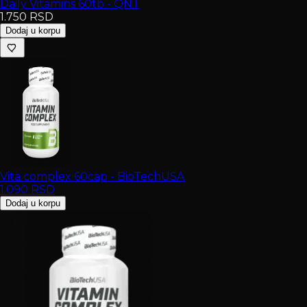
Daily Vitamins 60tb - QNT
1.750
RSD
Dodaj u korpu
Vita complex 60cap - BioTechUSA
1.090
RSD
Dodaj u korpu