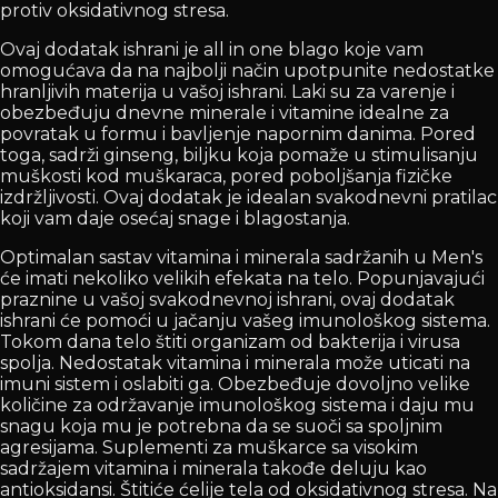
protiv oksidativnog stresa.
Ovaj dodatak ishrani je all in one blago koje vam
omogućava da na najbolji način upotpunite nedostatke
hranljivih materija u vašoj ishrani. Laki su za varenje i
obezbeđuju dnevne minerale i vitamine idealne za
povratak u formu i bavljenje napornim danima. Pored
toga, sadrži ginseng, biljku koja pomaže u stimulisanju
muškosti kod muškaraca, pored poboljšanja fizičke
izdržljivosti. Ovaj dodatak je idealan svakodnevni pratilac
koji vam daje osećaj snage i blagostanja.
Optimalan sastav vitamina i minerala sadržanih u Men's
će imati nekoliko velikih efekata na telo. Popunjavajući
praznine u vašoj svakodnevnoj ishrani, ovaj dodatak
ishrani će pomoći u jačanju vašeg imunološkog sistema.
Tokom dana telo štiti organizam od bakterija i virusa
spolja. Nedostatak vitamina i minerala može uticati na
imuni sistem i oslabiti ga. Obezbeđuje dovoljno velike
količine za održavanje imunološkog sistema i daju mu
snagu koja mu je potrebna da se suoči sa spoljnim
agresijama. Suplementi za muškarce sa visokim
sadržajem vitamina i minerala takođe deluju kao
antioksidansi. Štitiće ćelije tela od oksidativnog stresa. Na