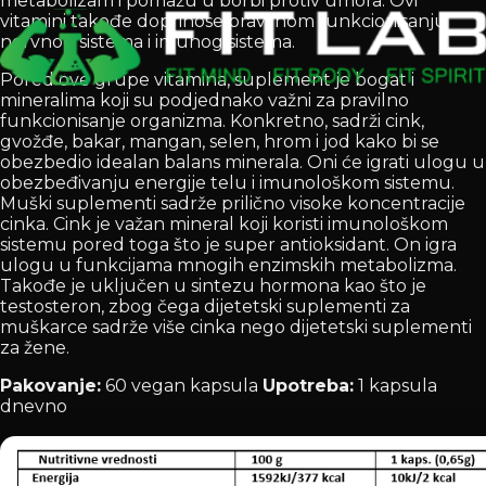
metabolizam i pomažu u borbi protiv umora. Ovi
vitamini takođe doprinose pravilnom funkcionisanju
nervnog sistema i imunog sistema.
Pored ove grupe vitamina, suplement je bogat i
mineralima koji su podjednako važni za pravilno
funkcionisanje organizma. Konkretno, sadrži cink,
gvožđe, bakar, mangan, selen, hrom i jod kako bi se
obezbedio idealan balans minerala. Oni će igrati ulogu u
obezbeđivanju energije telu i imunološkom sistemu.
Muški suplementi sadrže prilično visoke koncentracije
cinka. Cink je važan mineral koji koristi imunološkom
sistemu pored toga što je super antioksidant. On igra
ulogu u funkcijama mnogih enzimskih metabolizma.
Takođe je uključen u sintezu hormona kao što je
testosteron, zbog čega dijetetski suplementi za
muškarce sadrže više cinka nego dijetetski suplementi
za žene.
Pakovanje:
60 vegan kapsula
Upotreba:
1 kapsula
dnevno