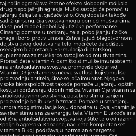
taj način ograničava štetne efekte slobodnih radikala i
drugih spoljašnjih agresija. Muški sastojci će pomoći u
jačanju ćelija tela, ojačaće telo. Ovaj dodatak takođe
sadrži ginseng, čija svojstva mogu pomoći muškarcima
da se podmlade i poboljšaju fizičke performanse.
Ginseng pomaže u toniranju tela, poboljšanju fizičke
snage i borbi protiv umora. Zahvaljujući blagotvornom
dejstvu ovog dodatka na telo, moći ćete da odišete
osećajem blagostanja. Formulacija dijetetskog
suplementa za muškarce sastoji se od multivitamina.
Pronaći ćete vitamin A, osim što stimuliše imuni sistem i
ima antioksidativna svojstva, promoviše dobar vid.
Vitamin D3 je vitamin sunčeve svetlosti koji stimuliše
proizvodnju antitela, čime se jača imunitet. Njegova
visoka bioraspoloživost takođe pomaže u jačanju opštih
kostiju i održavanju dobrih mišića. Vitamin C je vitamin sa
antioksidativnim svojstvima, posebno stimulisanjem
proizvodnje belih krvnih zrnaca. Pomaže u smanjenju
umora zbog stimulacije koju donosi telu. Ovaj vitamin je
savršen stimulans za energiju tela. Vitamin E takođe ima
odlična antioksidativna svojstva koja štite telo od raznih
spoljnih agresora. Konačno, naći ćete kompletan set
vitamina B koji podržavaju normalan energetski