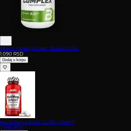
Vita complex 60cap - BioTechUSA
1.090
RSD
Dodaj u korpu
Multi mega stack 120tb - Amix™
2.990
RSD