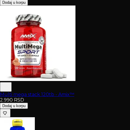
Dodaj u korpu
Multi mega stack 120tb - Amix™
2.990
RSD
Dodaj u korpu