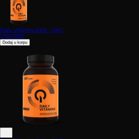
Daily Vitamins 60tb - QNT
1.750
RSD
Dodaj u korpu