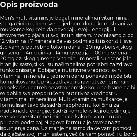
Opis proizvoda
Men's multivitamins je bogat mineralima i vitaminima,
što ga čini idealnim sve-u-jednom dodatkom ishrani za
muškarce koji žele da povećaju svoju energiju i
istovremeno ojačaju svoj imuni sistem. Moćni sastojci od
12 vitamina i 7 minerala će vas podmladiti i iskoristiti sve
što vam je potrebno tokom dana. - 20mg siberskijskog
ginseng - 14mg cinka - 14mg gvoždja - 100mg selena -
20mg azijskog ginseng Vitamini i minerali su esencijalni
hranljivi sastojci koji su našim telima potrebni za zdravo
funkcionisanje. Dobijanje nutritivne vrednosti svih
vitamina i minerala u jednom danu ponekad može biti
komplikovano. Uprkos zdravoj i uravnoteženoj ishrani,
ponekad su potrebne astronomske količine hrane da bi
se dobila sva preporučena nutritivna vrednost u
vitaminima i mineralima. Multivitamin za muškarce je
formulisan tako da sadrži neophodnu količinu za
nadoknadu energije. Sadrži kompleks koji objedinjuje
sve korisne vitamine i minerale kako bi vam pružio
prirodni podsticaj. Njegova formula je savršena za
ispunjenje dana. Uzimanje ne samo da će vam pomoći
da ojačate svoj imuni sistem, već će vam pomoći i u borbi