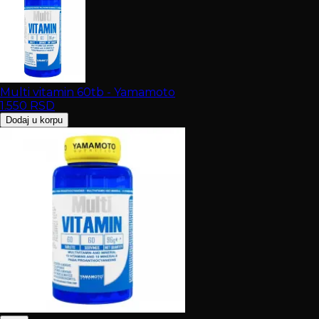
Multi vitamin 60tb - Yamamoto
1.550
RSD
Dodaj u korpu