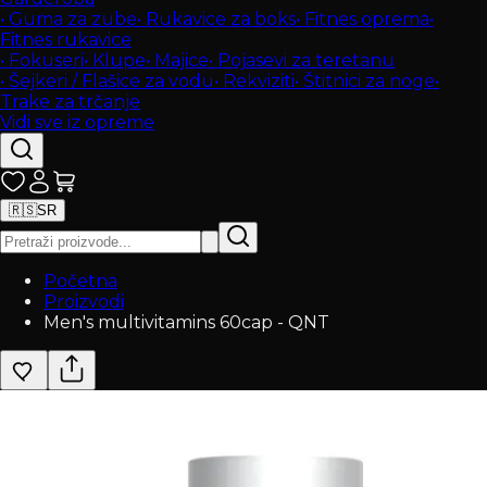
•
Guma za zube
•
Rukavice za boks
•
Fitnes oprema
•
Fitnes rukavice
•
Fokuseri
•
Klupe
•
Majice
•
Pojasevi za teretanu
•
Šejkeri / Flašice za vodu
•
Rekviziti
•
Štitnici za noge
•
Trake za trčanje
Vidi sve iz opreme
🇷🇸
SR
Početna
Proizvodi
Men's multivitamins 60cap - QNT