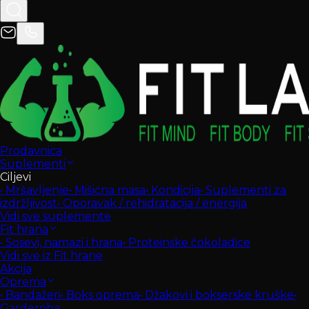
Prodavnica
Suplementi
Ciljevi
•
Mršavljenje
•
Mišićna masa
•
Kondicija
•
Suplementi za
izdržljivost
•
Oporavak / rehidratacija / energija
Vidi sve suplemente
Fit hrana
•
Sosevi, namazi i hrana
•
Proteinske čokoladice
Vidi sve iz Fit hrane
Akcija
Oprema
•
Bandažeri
•
Boks oprema
•
Džakovi i bokserske kruške
•
Garderoba